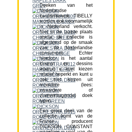
Doeken van het
Nederlandse
kwaliteitsmerk TIBELLY
worden ook voornamelijk
in Nederland verkocht.
Niet in de laatste plaats
omdat de collectie is
afgestemd op de smaak
van de Nederlandse
consument. Echter
hierdoor is het aantal
kleuren en dessins
waaruit u kunt kiezen
relatief beperkt en kunt u
ook niet kiezen uit
meerdere (lees:
zwaardere of
vlamvertragende) doek
typen.
Een groot deel van de
collectie komt van de
Franse producent
DICKSON CONSTANT
waardoor u veel van de