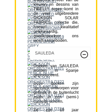
kleuren en dessins van
TIBELLY tegen komt in
de veel uitgebreidere
DICKSON SOLAR
FABRICS collectie die,
hoewel kwalitatief
gelijkwaardig,
goedkoperdoor ons
wordt aangeboden.
SAULEDA
Doeken van SAULEDA
worden in Spanje
geproduceerd.
Deze doeken zijn
specifiek ontworpen voor
gebruik in de buitenlucht
zoals in een (semi-)
cassette scherm.
Ze zijn 10 jaar