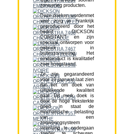
zonwering producten.
Deze doeken wordenmet
veel zorg in Frankrijk
geproduceerd door het
bedrijf DICKSON
CONSTANT en zijn
speciaal ontworpen voor
gebruik in
buitenzonwering. Het
eindproduct is kwalitatief
zeer hoogstaand.
Ze zijn gegarandeerd
voor 10 jaar,wat laat zien
dat het om doek van
uitstekende kwaliteit
gaat. Dit merk doek is
door de hoge treksterkte
goed in staat de
mechanische belasting
van een
zonweringsysteem
jarenlang te ondergaan
zonder te scheuren.