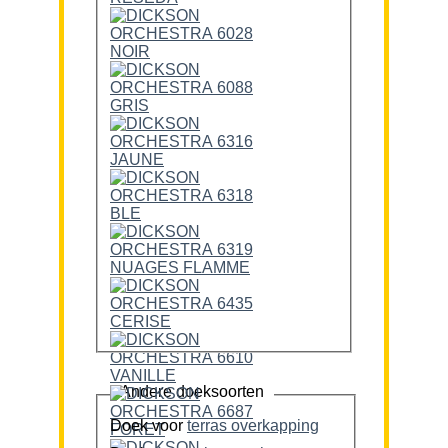
Andere doeksoorten
Doek voor
terras overkapping