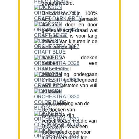
gegarandeerd.
De doeken zijn 100%
Acryl en zijn gemaakt
van een door en door
gekleurd acryl draad wat
de garantie is voor lang
behoud van kleuren in de
loop van de tijd.
SAULEDA doeken
hebben een
antischimmel
behandeling ondergaan
en zijn geïmpregneerd
voor het afstoten van vuil
en water.
Mening van de professional:
De doeken van
SAULEDA zijn
vergelijkbaar met die van
DICKSON. Vaak een
fractie goedkoper voor
min of meer dezelfde