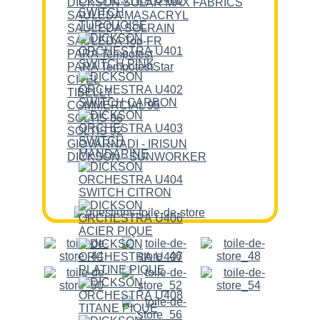
DICKSON SOLAR MAX FABRICS
SAULEDA MASACRYL
SAULEDA SOLRAIN
SAULEDA Top-FR
PARA Tempotest
PARA TempotestStar
CITEL
TIBELLY
COMMERCIAL 95
SOLTIS 86
SOLTIS 92
GIOVARNADI - IRISUN
DICKSON - SUNWORKER