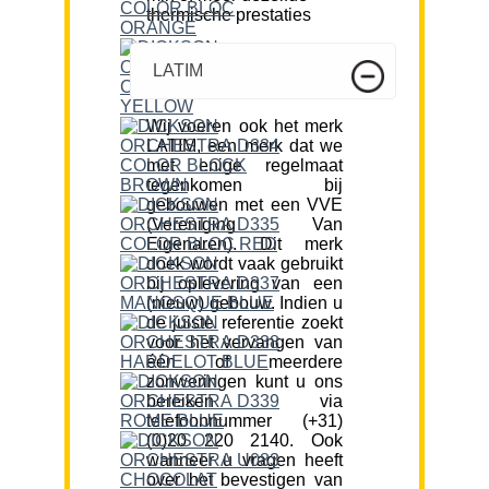
thermische prestaties
LATIM
Wij voeren ook het merk
LATIM, een merk dat we
met enige regelmaat
tegenkomen bij
gebouwen met een VVE
(Vereniging Van
Eigenaren). Dit merk
doek wordt vaak gebruikt
bij oplevering van een
(nieuw) gebouw. Indien u
de juiste referentie zoekt
voor het vervangen van
één of meerdere
zonweringen kunt u ons
bereiken via
telefoonnummer (+31)
(0)20 220 2140. Ook
wanneer u vragen heeft
over het bevestigen van