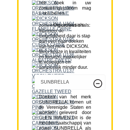
het doek in uw
zonweringsysteem mag
u ons bellen.
Ons advies als zonwering professionals:
Wanneer de
mogelijkheid daar is stap
dan over naar doeken
van het merk DICKSON.
Meer keuze in kwaliteiten
en kleuren, makkelijker
te verkrijgen en
aanzienlijk minder duur.
SUNBRELLA
Doeken van het merk
SUNBRELLA komen uit
de Verenigde Staten en
worden geleverd door
GLEN RAVEN.Dit is de
moedermaatschappij van
zowel SUNBRELLA als