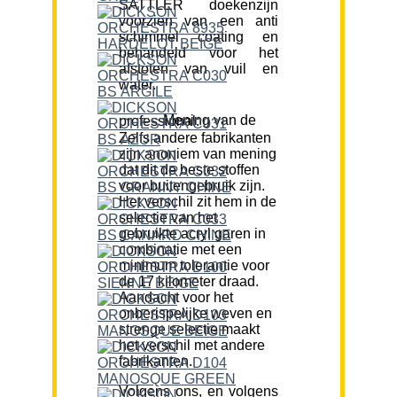
SATTLER doekenzijn
voorzien van een anti
schimmel coating en
behandeld voor het
afstoten van vuil en
water.
Mening van de professional:
Zelfs andere fabrikanten
zijn anoniem van mening
dat dit de beste stoffen
voor buitengebruik zijn.
Het verschil zit hem in de
selectie van het
gebruikte acryl garen in
combinatie met een
minimum tolerantie voor
de 17 kilometer draad.
Aandacht voor het
onberispelijke weven en
strenge selectie maakt
het verschil met andere
fabrikanten.
Volgens ons, en volgens