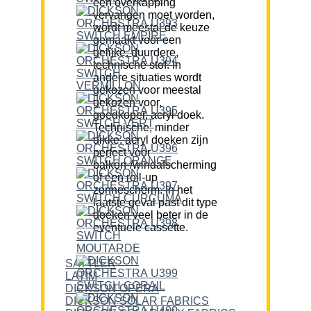
een overkapping
vervangen moet worden,
wordt meestal de keuze
gemaakt voor een
gelijke, duurdere,
technische stof. In
andere situaties wordt
gekozen voor meestal
gekozen voor,
goedkoper, acryl doek.
Technische, minder
dikke, acryl doeken zijn
perfect voor
balkon-/windafscherming
of een roll-up
zonnescherm. In het
laatste geval past dit type
doeken veel beter in de
eventuele cassette.
SATTLER
LATIM
DICKSON OPERA
DICKSON SOLAR FABRICS