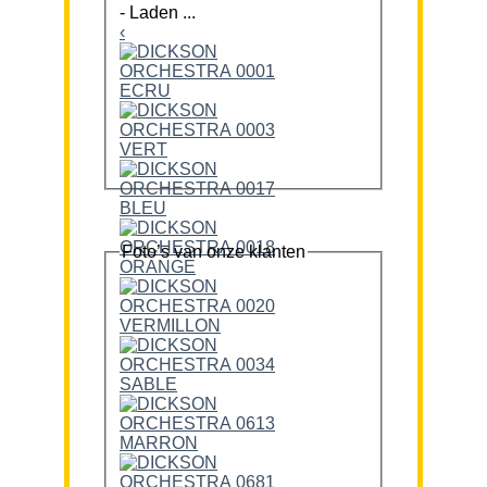
-
Laden ...
‹
Foto’s van onze klanten