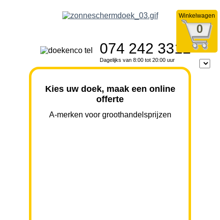
Winkelwagen
0
074 242 3312
Dagelijks van 8:00 tot 20:00 uur
Kies uw doek, maak een online
offerte
A-merken voor groothandelsprijzen
BREEDTE
UITVAL
HOOGTE