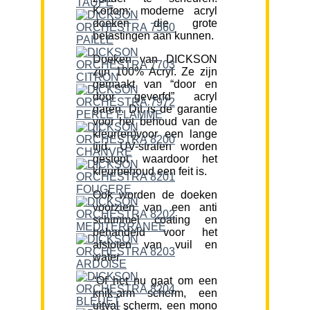
Kortom; moderne acryl
doeken die grote
belastingen aan kunnen.
Doeken van DICKSON
zijn 100% Acryl. Ze zijn
gemaakt van “door en
door geverfd” acryl
garen. Dit is de garantie
voor het behoud van de
kleur(en)voor een lange
tijd. UV-stralen worden
gestopt waardoor het
kleurbehoud een feit is.
Ook worden de doeken
voorzien van een anti
schimmel coating en
behandeld voor het
afstoten van vuil en
water.
“Of het nu gaat om een
knik-arm scherm, een
uitval scherm, een mono