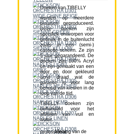
Doeken van TIBELLY
worden op meerdere
plaatsen geproduceerd.
Deze doeken zijn
specifiek ontworpen voor
gebruik in de buitenlucht
zoals in een (semi-)
cassette scherm. Ze zijn
5 jaar gegarandeerd. De
doeken zijn 100% Acryl
en zijn gemaakt van een
door en door gekleurd
acryl draad wat de
garantie is voor lang
behoud van kleuren in de
loop van de tijd.
TIBELLY doeken zijn
behandeld voor het
afstoten van vuil en
water.
Mening van de professional: