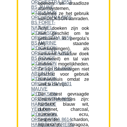
openers en draadloze
alarmsystemen,
waarmee ze het gebruik
van DICKSON aanraden.
Acryl doeken zijn ook
zeer geschikt om te
gebruiken in pergola’s
(vrij staande
overkappingen), als
zwevend schaduw doek
(zonnezeil) en tal van
andere mogelijkheden.
Ze zijn daarentegen niet
geschikt voor gebruik
binnenshuis omdat ze
veel te dik zijn.
De meest gevraagde
kleuren/referenties zijn:
hardelot, blauw wit,
dubonnet, charcoal,
sunbeam, ecru,
hesperide, chardon,
aquamarijn, zaragoza,