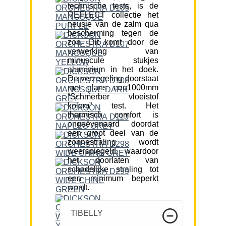
technische tests, is de
REFLECT collectie het
neusje van de zalm qua
bescherming tegen de
zon. Dit komt door de
verwerking van
minuscule stukjes
aluminium in het doek.
De verzegeling doorstaat
met glans een1000mm
“Schmerber vloeistof
kolom” test. Het
thermisch comfort is
ongeëvenaard doordat
een groot deel van de
zonnestraling wordt
weerspiegeld, waardoor
het doorlaten van
schadelijke straling tot
een minimum beperkt
wordt.
TIBELLY