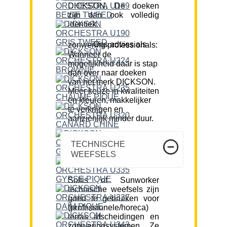
DICKSON. De doeken
zijn dan ook volledig
identiek.
Ons advies als zonwering professionals:
Wanneer de
mogelijkheid daar is stap
dan over naar doeken
van het merk DICKSON.
Meer keuze in kwaliteiten
en kleuren, makkelijker
te verkrijgen en
aanzienlijk minder duur.
TECHNISCHE
WEEFSELS
Soltis of Sunworker
technische weefsels zijn
goed te gebruiken voor
(professionele/horeca)
terras afscheidingen en
zonweringsystemen. Ze