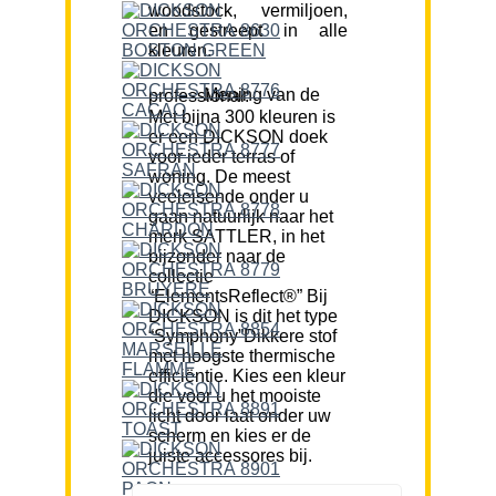
woodstock, vermiljoen,
en gestreept in alle
kleuren.
Mening van de professional:
Met bijna 300 kleuren is
er een DICKSON doek
voor ieder terras of
woning. De meest
veeleisende onder u
gaan natuurlijk naar het
merk SATTLER, in het
bijzonder naar de
collectie
“ElementsReflect®” Bij
DICKSON is dit het type
“Symphony”Dikkere stof
met hoogste thermische
efficiëntie. Kies een kleur
die voor u het mooiste
licht door laat onder uw
scherm en kies er de
juiste accessores bij.