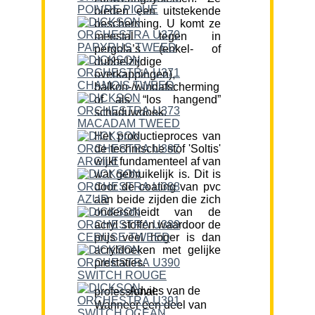
bieden een uitstekende
bescherming. U komt ze
meestal tegen in
pergola’s (enkel- of
dubbelzijdige
overkappingen),
balkon-/windafscherming
of als “los hangend”
schaduwdoek.
Het productieproces van
de technische stof 'Soltis'
wijkt fundamenteel af van
wat gebruikelijk is. Dit is
door de coating van pvc
aan beide zijden die zich
onderscheidt van de
acryl stoffen waardoor de
prijs veel hoger is dan
acryldoeken met gelijke
prestaties.
Advies van de professional:
Wanneer een deel van