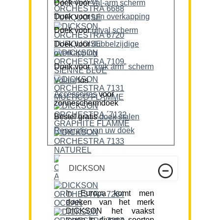
Doek voor
val-arm scherm
Doek voor
tuin overkapping
Doek voor
uitval scherm
Doek voor
dubbelzijdige
overkapping
Doek voor
“knik arm” scherm
Volant
los
Accessoires
voor
zonneschermdoek
Bestel gratis
doek stalen
Reparatie van uw doek
DICKSON
In Europa komt men
doeken van het merk
DICKSON het vaakst
tegen in diverse soorten