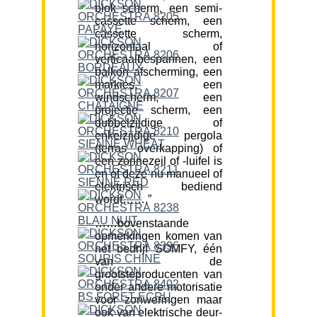
blok scherm, een semi-
cassette scherm, een
cassette scherm,
horizontaal of
verticaalbespannen, een
balkon afscherming, een
markies, een
windscherm, een
projectie scherm, een
dubbelzijdige of
enkelzijdige pergola
(terras overkapping) of
een zonnezeil of -luifel is
en of deze nu manueel of
elektrisch bediend
wordt…….”
……bovenstaande
opmerkingen komen van
het bedrijf SOMFY, één
van de
grootsteproducenten van
onder andere motorisatie
voor zonweringen maar
ook van elektrische deur-