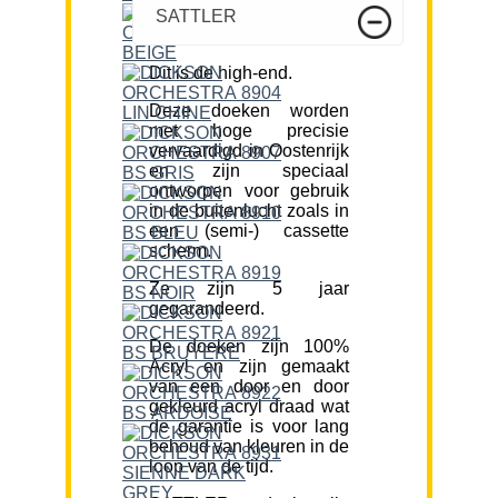
SATTLER
Dit is de high-end.
Deze doeken worden
met hoge precisie
vervaardigd in Oostenrijk
en zijn speciaal
ontworpen voor gebruik
in de buitenlucht zoals in
een (semi-) cassette
scherm.
Ze zijn 5 jaar
gegarandeerd.
De doeken zijn 100%
Acryl en zijn gemaakt
van een door en door
gekleurd acryl draad wat
de garantie is voor lang
behoud van kleuren in de
loop van de tijd.