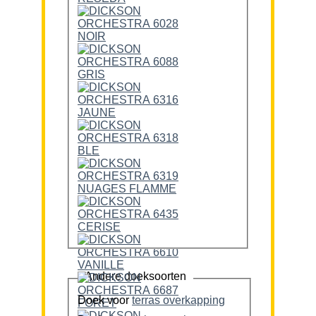
Andere doeksoorten
Doek voor
terras overkapping