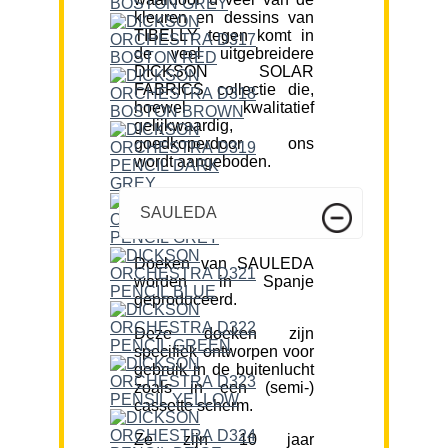
kleuren en dessins van
TIBELLY tegen komt in
de veel uitgebreidere
DICKSON SOLAR
FABRICS collectie die,
hoewel kwalitatief
gelijkwaardig,
goedkoperdoor ons
wordt aangeboden.
SAULEDA
Doeken van SAULEDA
worden in Spanje
geproduceerd.
Deze doeken zijn
specifiek ontworpen voor
gebruik in de buitenlucht
zoals in een (semi-)
cassette scherm.
Ze zijn 10 jaar