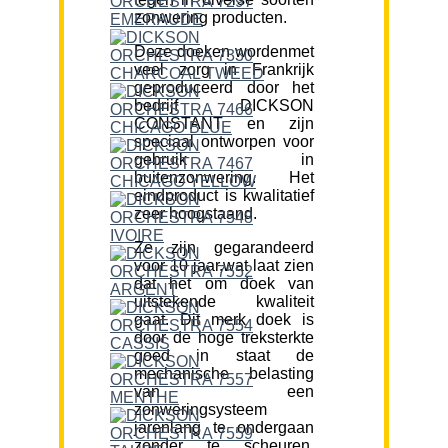
zonwering producten.
Deze doeken wordenmet
veel zorg in Frankrijk
geproduceerd door het
bedrijf DICKSON
CONSTANT en zijn
speciaal ontworpen voor
gebruik in
buitenzonwering. Het
eindproduct is kwalitatief
zeer hoogstaand.
Ze zijn gegarandeerd
voor 10 jaar,wat laat zien
dat het om doek van
uitstekende kwaliteit
gaat. Dit merk doek is
door de hoge treksterkte
goed in staat de
mechanische belasting
van een
zonweringsysteem
jarenlang te ondergaan
zonder te scheuren.