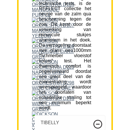
technische tests, is de
REFLECT collectie het
neusje van de zalm qua
bescherming tegen de
zon. Dit komt door de
verwerking van
minuscule stukjes
aluminium in het doek.
De verzegeling doorstaat
met glans een1000mm
“Schmerber vloeistof
kolom” test. Het
thermisch comfort is
ongeëvenaard doordat
een groot deel van de
zonnestraling wordt
weerspiegeld, waardoor
het doorlaten van
schadelijke straling tot
een minimum beperkt
wordt.
TIBELLY