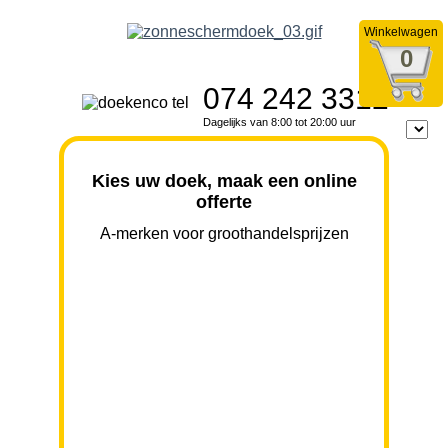
Winkelwagen
0
074 242 3312
Dagelijks van 8:00 tot 20:00 uur
Kies uw doek, maak een online
offerte
A-merken voor groothandelsprijzen
BREEDTE
UITVAL
HOOGTE