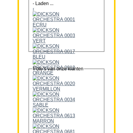
-
Laden ...
‹
Foto’s van onze klanten