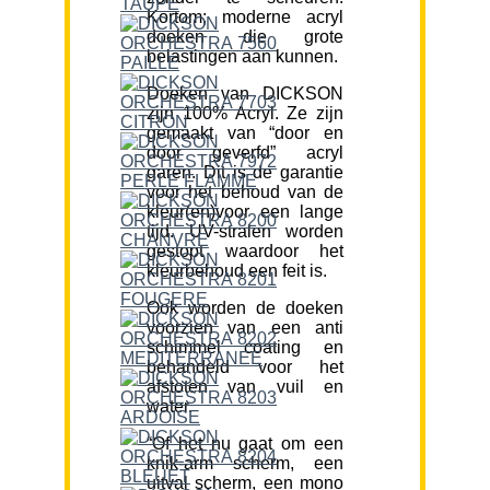
Kortom; moderne acryl
doeken die grote
belastingen aan kunnen.
Doeken van DICKSON
zijn 100% Acryl. Ze zijn
gemaakt van “door en
door geverfd” acryl
garen. Dit is de garantie
voor het behoud van de
kleur(en)voor een lange
tijd. UV-stralen worden
gestopt waardoor het
kleurbehoud een feit is.
Ook worden de doeken
voorzien van een anti
schimmel coating en
behandeld voor het
afstoten van vuil en
water.
“Of het nu gaat om een
knik-arm scherm, een
uitval scherm, een mono