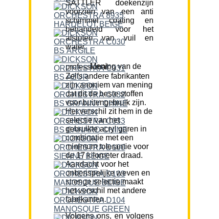
SATTLER doekenzijn
voorzien van een anti
schimmel coating en
behandeld voor het
afstoten van vuil en
water.
Mening van de professional:
Zelfs andere fabrikanten
zijn anoniem van mening
dat dit de beste stoffen
voor buitengebruik zijn.
Het verschil zit hem in de
selectie van het
gebruikte acryl garen in
combinatie met een
minimum tolerantie voor
de 17 kilometer draad.
Aandacht voor het
onberispelijke weven en
strenge selectie maakt
het verschil met andere
fabrikanten.
Volgens ons, en volgens