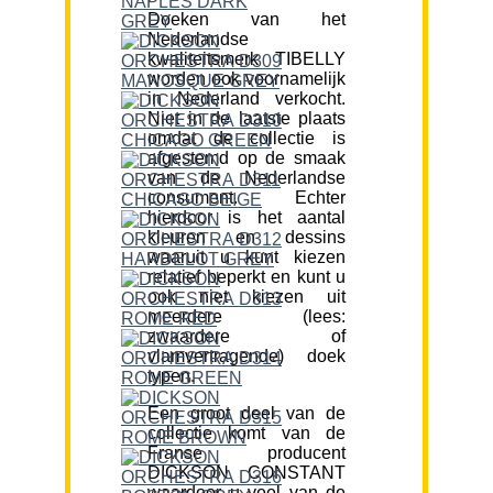
Doeken van het
Nederlandse
kwaliteitsmerk TIBELLY
worden ook voornamelijk
in Nederland verkocht.
Niet in de laatste plaats
omdat de collectie is
afgestemd op de smaak
van de Nederlandse
consument. Echter
hierdoor is het aantal
kleuren en dessins
waaruit u kunt kiezen
relatief beperkt en kunt u
ook niet kiezen uit
meerdere (lees:
zwaardere of
vlamvertragende) doek
typen.
Een groot deel van de
collectie komt van de
Franse producent
DICKSON CONSTANT
waardoor u veel van de