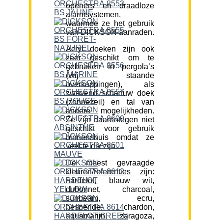
openers en draadloze
alarmsystemen,
waarmee ze het gebruik
van DICKSON aanraden.
Acryl doeken zijn ook
zeer geschikt om te
gebruiken in pergola’s
(vrij staande
overkappingen), als
zwevend schaduw doek
(zonnezeil) en tal van
andere mogelijkheden.
Ze zijn daarentegen niet
geschikt voor gebruik
binnenshuis omdat ze
veel te dik zijn.
De meest gevraagde
kleuren/referenties zijn:
hardelot, blauw wit,
dubonnet, charcoal,
sunbeam, ecru,
hesperide, chardon,
aquamarijn, zaragoza,