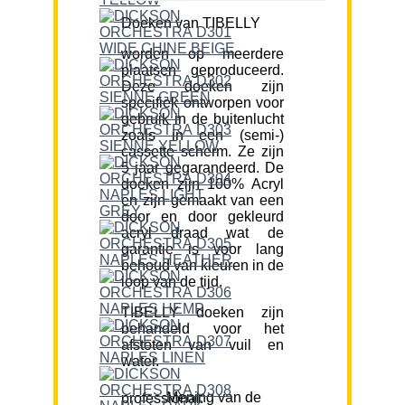
Doeken van TIBELLY
worden op meerdere
plaatsen geproduceerd.
Deze doeken zijn
specifiek ontworpen voor
gebruik in de buitenlucht
zoals in een (semi-)
cassette scherm. Ze zijn
5 jaar gegarandeerd. De
doeken zijn 100% Acryl
en zijn gemaakt van een
door en door gekleurd
acryl draad wat de
garantie is voor lang
behoud van kleuren in de
loop van de tijd.
TIBELLY doeken zijn
behandeld voor het
afstoten van vuil en
water.
Mening van de professional: