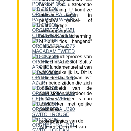
bieden een uitstekende
bescherming. U komt ze
meestal tegen in
pergola’s (enkel- of
dubbelzijdige
overkappingen),
balkon-/windafscherming
of als “los hangend”
schaduwdoek.
Het productieproces van
de technische stof 'Soltis'
wijkt fundamenteel af van
wat gebruikelijk is. Dit is
door de coating van pvc
aan beide zijden die zich
onderscheidt van de
acryl stoffen waardoor de
prijs veel hoger is dan
acryldoeken met gelijke
prestaties.
Advies van de professional:
Wanneer een deel van