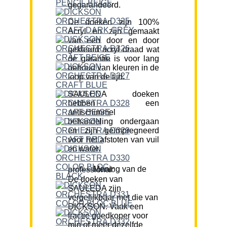
gegarandeerd.
De doeken zijn 100%
Acryl en zijn gemaakt
van een door en door
gekleurd acryl draad wat
de garantie is voor lang
behoud van kleuren in de
loop van de tijd.
SAULEDA doeken
hebben een
antischimmel
behandeling ondergaan
en zijn geïmpregneerd
voor het afstoten van vuil
en water.
Mening van de professional:
De doeken van
SAULEDA zijn
vergelijkbaar met die van
DICKSON. Vaak een
fractie goedkoper voor
min of meer dezelfde