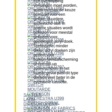
een overkapping
vervangen moet worden,
wordt meestal de keuze
gemaakt voor een
gelijke, duurdere,
technische stof. In
andere situaties wordt
gekozen voor meestal
gekozen voor,
goedkoper, acryl doek.
Technische, minder
dikke, acryl doeken zijn
perfect voor
balkon-/windafscherming
of een roll-up
zonnescherm. In het
laatste geval past dit type
doeken veel beter in de
eventuele cassette.
SATTLER
LATIM
DICKSON OPERA
DICKSON SOLAR FABRICS