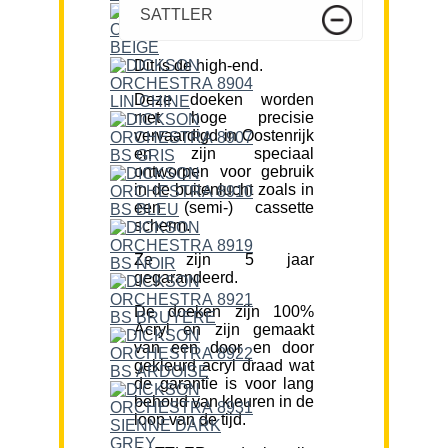
SATTLER
Dit is de high-end.
Deze doeken worden
met hoge precisie
vervaardigd in Oostenrijk
en zijn speciaal
ontworpen voor gebruik
in de buitenlucht zoals in
een (semi-) cassette
scherm.
Ze zijn 5 jaar
gegarandeerd.
De doeken zijn 100%
Acryl en zijn gemaakt
van een door en door
gekleurd acryl draad wat
de garantie is voor lang
behoud van kleuren in de
loop van de tijd.