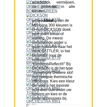
woodstock, vermiljoen,
en gestreept in alle
kleuren.
Mening van de professional:
Met bijna 300 kleuren is
er een DICKSON doek
voor ieder terras of
woning. De meest
veeleisende onder u
gaan natuurlijk naar het
merk SATTLER, in het
bijzonder naar de
collectie
“ElementsReflect®” Bij
DICKSON is dit het type
“Symphony”Dikkere stof
met hoogste thermische
efficiëntie. Kies een kleur
die voor u het mooiste
licht door laat onder uw
scherm en kies er de
juiste accessores bij.