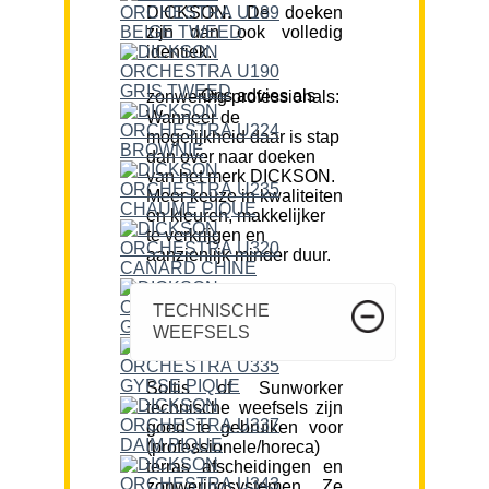
DICKSON. De doeken
zijn dan ook volledig
identiek.
Ons advies als zonwering professionals:
Wanneer de
mogelijkheid daar is stap
dan over naar doeken
van het merk DICKSON.
Meer keuze in kwaliteiten
en kleuren, makkelijker
te verkrijgen en
aanzienlijk minder duur.
TECHNISCHE
WEEFSELS
Soltis of Sunworker
technische weefsels zijn
goed te gebruiken voor
(professionele/horeca)
terras afscheidingen en
zonweringsystemen. Ze