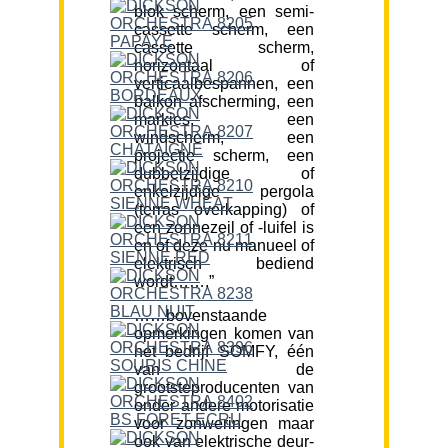
blok scherm, een semi-
cassette scherm, een
cassette scherm,
horizontaal of
verticaalbespannen, een
balkon afscherming, een
markies, een
windscherm, een
projectie scherm, een
dubbelzijdige of
enkelzijdige pergola
(terras overkapping) of
een zonnezeil of -luifel is
en of deze nu manueel of
elektrisch bediend
wordt…….”
……bovenstaande
opmerkingen komen van
het bedrijf SOMFY, één
van de
grootsteproducenten van
onder andere motorisatie
voor zonweringen maar
ook van elektrische deur-