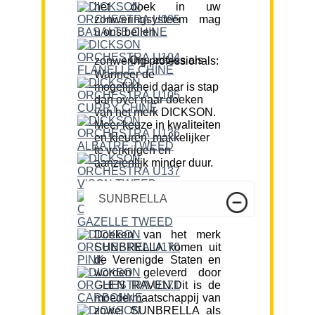
het doek in uw
zonweringsysteem mag
u ons bellen.
Ons advies als zonwering professionals:
Wanneer de
mogelijkheid daar is stap
dan over naar doeken
van het merk DICKSON.
Meer keuze in kwaliteiten
en kleuren, makkelijker
te verkrijgen en
aanzienlijk minder duur.
SUNBRELLA
Doeken van het merk
SUNBRELLA komen uit
de Verenigde Staten en
worden geleverd door
GLEN RAVEN.Dit is de
moedermaatschappij van
zowel SUNBRELLA als