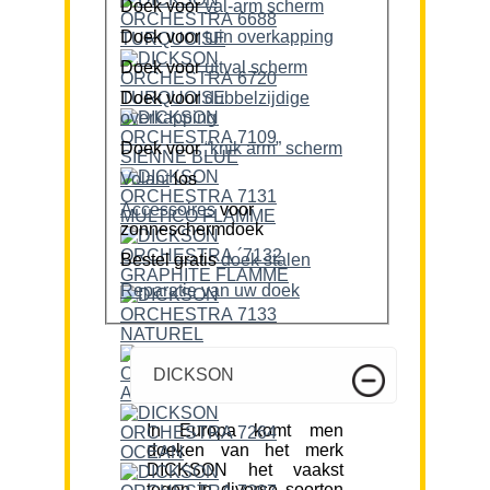
Doek voor
val-arm scherm
Doek voor
tuin overkapping
Doek voor
uitval scherm
Doek voor
dubbelzijdige
overkapping
Doek voor
“knik arm” scherm
Volant
los
Accessoires
voor
zonneschermdoek
Bestel gratis
doek stalen
Reparatie van uw doek
DICKSON
In Europa komt men
doeken van het merk
DICKSON het vaakst
tegen in diverse soorten