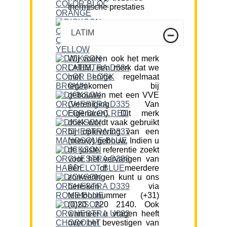
thermische prestaties
LATIM
Wij voeren ook het merk
LATIM, een merk dat we
met enige regelmaat
tegenkomen bij
gebouwen met een VVE
(Vereniging Van
Eigenaren). Dit merk
doek wordt vaak gebruikt
bij oplevering van een
(nieuw) gebouw. Indien u
de juiste referentie zoekt
voor het vervangen van
één of meerdere
zonweringen kunt u ons
bereiken via
telefoonnummer (+31)
(0)20 220 2140. Ook
wanneer u vragen heeft
over het bevestigen van