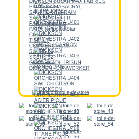
DICKSON SOLAR MAX FABRICS
SAULEDA MASACRYL
SAULEDA SOLRAIN
SAULEDA Top-FR
PARA Tempotest
PARA TempotestStar
CITEL
TIBELLY
COMMERCIAL 95
SOLTIS 86
SOLTIS 92
GIOVARNADI - IRISUN
DICKSON - SUNWORKER