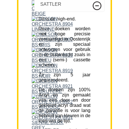
SATTLER
Dit is de high-end.
Deze doeken worden
met hoge precisie
vervaardigd in Oostenrijk
en zijn speciaal
ontworpen voor gebruik
in de buitenlucht zoals in
een (semi-) cassette
scherm.
Ze zijn 5 jaar
gegarandeerd.
De doeken zijn 100%
Acryl en zijn gemaakt
van een door en door
gekleurd acryl draad wat
de garantie is voor lang
behoud van kleuren in de
loop van de tijd.