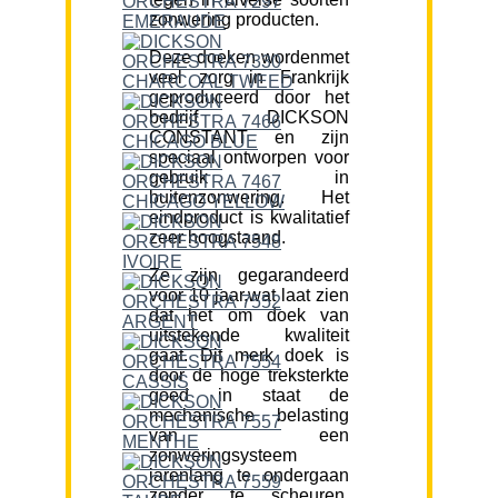
zonwering producten.
Deze doeken wordenmet
veel zorg in Frankrijk
geproduceerd door het
bedrijf DICKSON
CONSTANT en zijn
speciaal ontworpen voor
gebruik in
buitenzonwering. Het
eindproduct is kwalitatief
zeer hoogstaand.
Ze zijn gegarandeerd
voor 10 jaar,wat laat zien
dat het om doek van
uitstekende kwaliteit
gaat. Dit merk doek is
door de hoge treksterkte
goed in staat de
mechanische belasting
van een
zonweringsysteem
jarenlang te ondergaan
zonder te scheuren.