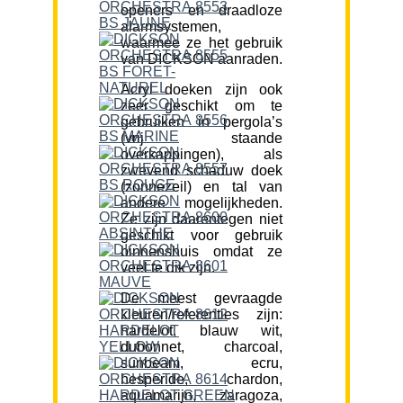
openers en draadloze
alarmsystemen,
waarmee ze het gebruik
van DICKSON aanraden.
Acryl doeken zijn ook
zeer geschikt om te
gebruiken in pergola’s
(vrij staande
overkappingen), als
zwevend schaduw doek
(zonnezeil) en tal van
andere mogelijkheden.
Ze zijn daarentegen niet
geschikt voor gebruik
binnenshuis omdat ze
veel te dik zijn.
De meest gevraagde
kleuren/referenties zijn:
hardelot, blauw wit,
dubonnet, charcoal,
sunbeam, ecru,
hesperide, chardon,
aquamarijn, zaragoza,