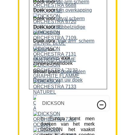
Doek voor
val-arm scherm
Doek voor
tuin overkapping
Doek voor
uitval scherm
Doek voor
dubbelzijdige
overkapping
Doek voor
“knik arm” scherm
Volant
los
Accessoires
voor
zonneschermdoek
Bestel gratis
doek stalen
Reparatie van uw doek
DICKSON
In Europa komt men
doeken van het merk
DICKSON het vaakst
tegen in diverse soorten