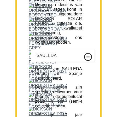
kleuren en dessins van
TIBELLY tegen komt in
de veel uitgebreidere
DICKSON SOLAR
FABRICS collectie die,
hoewel kwalitatief
gelijkwaardig,
goedkoperdoor ons
wordt aangeboden.
SAULEDA
Doeken van SAULEDA
worden in Spanje
geproduceerd.
Deze doeken zijn
specifiek ontworpen voor
gebruik in de buitenlucht
zoals in een (semi-)
cassette scherm.
Ze zijn 10 jaar