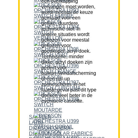
een overkapping
vervangen moet worden,
wordt meestal de keuze
gemaakt voor een
gelijke, duurdere,
technische stof. In
andere situaties wordt
gekozen voor meestal
gekozen voor,
goedkoper, acryl doek.
Technische, minder
dikke, acryl doeken zijn
perfect voor
balkon-/windafscherming
of een roll-up
zonnescherm. In het
laatste geval past dit type
doeken veel beter in de
eventuele cassette.
SATTLER
LATIM
DICKSON OPERA
DICKSON SOLAR FABRICS