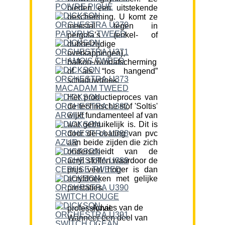
bieden een uitstekende
bescherming. U komt ze
meestal tegen in
pergola’s (enkel- of
dubbelzijdige
overkappingen),
balkon-/windafscherming
of als “los hangend”
schaduwdoek.
Het productieproces van
de technische stof 'Soltis'
wijkt fundamenteel af van
wat gebruikelijk is. Dit is
door de coating van pvc
aan beide zijden die zich
onderscheidt van de
acryl stoffen waardoor de
prijs veel hoger is dan
acryldoeken met gelijke
prestaties.
Advies van de professional:
Wanneer een deel van