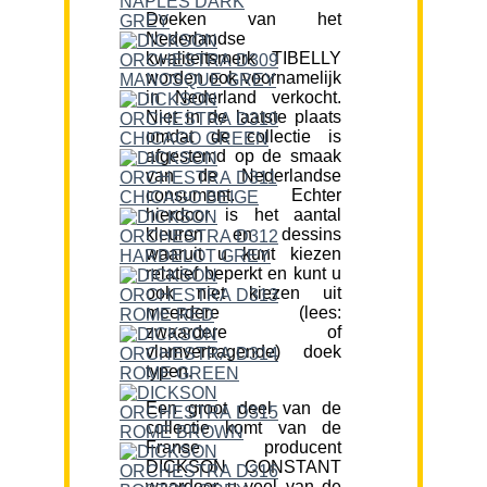
Doeken van het
Nederlandse
kwaliteitsmerk TIBELLY
worden ook voornamelijk
in Nederland verkocht.
Niet in de laatste plaats
omdat de collectie is
afgestemd op de smaak
van de Nederlandse
consument. Echter
hierdoor is het aantal
kleuren en dessins
waaruit u kunt kiezen
relatief beperkt en kunt u
ook niet kiezen uit
meerdere (lees:
zwaardere of
vlamvertragende) doek
typen.
Een groot deel van de
collectie komt van de
Franse producent
DICKSON CONSTANT
waardoor u veel van de