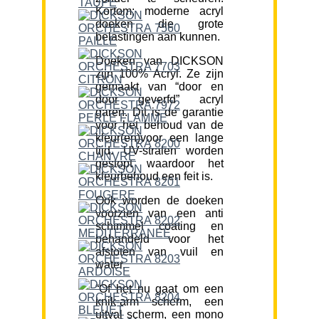
Kortom; moderne acryl
doeken die grote
belastingen aan kunnen.
Doeken van DICKSON
zijn 100% Acryl. Ze zijn
gemaakt van “door en
door geverfd” acryl
garen. Dit is de garantie
voor het behoud van de
kleur(en)voor een lange
tijd. UV-stralen worden
gestopt waardoor het
kleurbehoud een feit is.
Ook worden de doeken
voorzien van een anti
schimmel coating en
behandeld voor het
afstoten van vuil en
water.
“Of het nu gaat om een
knik-arm scherm, een
uitval scherm, een mono