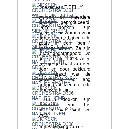
Doeken van TIBELLY
worden op meerdere
plaatsen geproduceerd.
Deze doeken zijn
specifiek ontworpen voor
gebruik in de buitenlucht
zoals in een (semi-)
cassette scherm. Ze zijn
5 jaar gegarandeerd. De
doeken zijn 100% Acryl
en zijn gemaakt van een
door en door gekleurd
acryl draad wat de
garantie is voor lang
behoud van kleuren in de
loop van de tijd.
TIBELLY doeken zijn
behandeld voor het
afstoten van vuil en
water.
Mening van de professional: