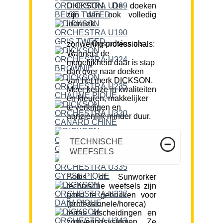
DICKSON. De doeken
zijn dan ook volledig
identiek.
Ons advies als zonwering professionals:
Wanneer de
mogelijkheid daar is stap
dan over naar doeken
van het merk DICKSON.
Meer keuze in kwaliteiten
en kleuren, makkelijker
te verkrijgen en
aanzienlijk minder duur.
TECHNISCHE
WEEFSELS
Soltis of Sunworker
technische weefsels zijn
goed te gebruiken voor
(professionele/horeca)
terras afscheidingen en
zonweringsystemen. Ze