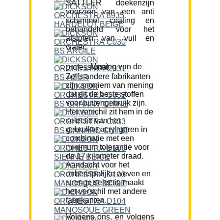
SATTLER doekenzijn
voorzien van een anti
schimmel coating en
behandeld voor het
afstoten van vuil en
water.
Mening van de professional:
Zelfs andere fabrikanten
zijn anoniem van mening
dat dit de beste stoffen
voor buitengebruik zijn.
Het verschil zit hem in de
selectie van het
gebruikte acryl garen in
combinatie met een
minimum tolerantie voor
de 17 kilometer draad.
Aandacht voor het
onberispelijke weven en
strenge selectie maakt
het verschil met andere
fabrikanten.
Volgens ons, en volgens