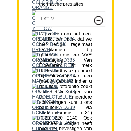
thermische prestaties
LATIM
Wij voeren ook het merk
LATIM, een merk dat we
met enige regelmaat
tegenkomen bij
gebouwen met een VVE
(Vereniging Van
Eigenaren). Dit merk
doek wordt vaak gebruikt
bij oplevering van een
(nieuw) gebouw. Indien u
de juiste referentie zoekt
voor het vervangen van
één of meerdere
zonweringen kunt u ons
bereiken via
telefoonnummer (+31)
(0)20 220 2140. Ook
wanneer u vragen heeft
over het bevestigen van