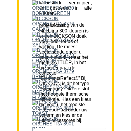
woodstock, vermiljoen,
en gestreept in alle
kleuren.
Mening van de professional:
Met bijna 300 kleuren is
er een DICKSON doek
voor ieder terras of
woning. De meest
veeleisende onder u
gaan natuurlijk naar het
merk SATTLER, in het
bijzonder naar de
collectie
“ElementsReflect®” Bij
DICKSON is dit het type
“Symphony”Dikkere stof
met hoogste thermische
efficiëntie. Kies een kleur
die voor u het mooiste
licht door laat onder uw
scherm en kies er de
juiste accessores bij.