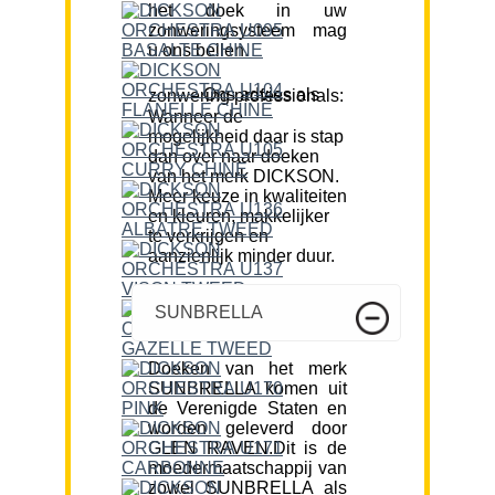
het doek in uw
zonweringsysteem mag
u ons bellen.
Ons advies als zonwering professionals:
Wanneer de
mogelijkheid daar is stap
dan over naar doeken
van het merk DICKSON.
Meer keuze in kwaliteiten
en kleuren, makkelijker
te verkrijgen en
aanzienlijk minder duur.
SUNBRELLA
Doeken van het merk
SUNBRELLA komen uit
de Verenigde Staten en
worden geleverd door
GLEN RAVEN.Dit is de
moedermaatschappij van
zowel SUNBRELLA als