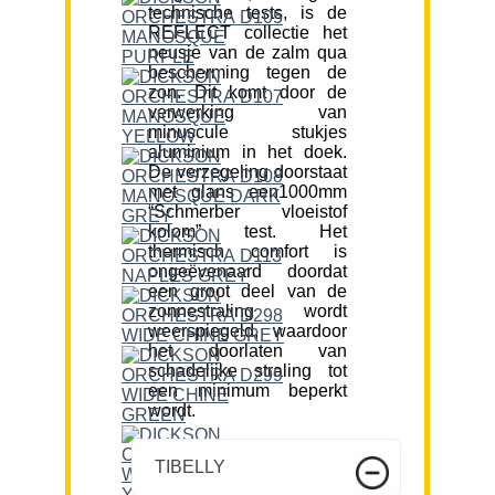
technische tests, is de
REFLECT collectie het
neusje van de zalm qua
bescherming tegen de
zon. Dit komt door de
verwerking van
minuscule stukjes
aluminium in het doek.
De verzegeling doorstaat
met glans een1000mm
“Schmerber vloeistof
kolom” test. Het
thermisch comfort is
ongeëvenaard doordat
een groot deel van de
zonnestraling wordt
weerspiegeld, waardoor
het doorlaten van
schadelijke straling tot
een minimum beperkt
wordt.
TIBELLY