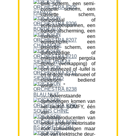
blok scherm, een semi-
cassette scherm, een
cassette scherm,
horizontaal of
verticaalbespannen, een
balkon afscherming, een
markies, een
windscherm, een
projectie scherm, een
dubbelzijdige of
enkelzijdige pergola
(terras overkapping) of
een zonnezeil of -luifel is
en of deze nu manueel of
elektrisch bediend
wordt…….”
……bovenstaande
opmerkingen komen van
het bedrijf SOMFY, één
van de
grootsteproducenten van
onder andere motorisatie
voor zonweringen maar
ook van elektrische deur-