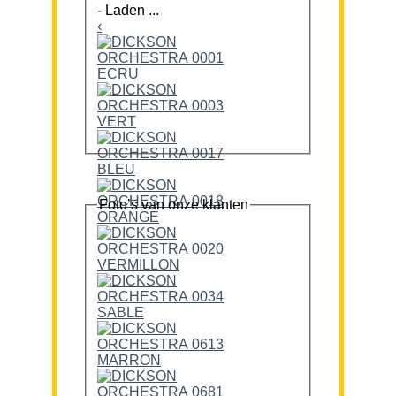
-
Laden ...
‹
Foto’s van onze klanten