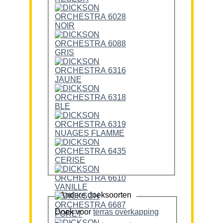
Andere doeksoorten
Doek voor
terras overkapping