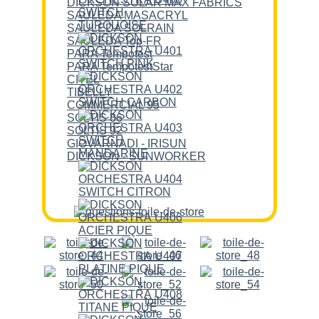
DICKSON SOLAR MAX FABRICS
SAULEDA MASACRYL
SAULEDA SOLRAIN
SAULEDA Top-FR
PARA Tempotest
PARA TempotestStar
CITEL
TIBELLY
COMMERCIAL 95
SOLTIS 86
SOLTIS 92
GIOVARNADI - IRISUN
DICKSON - SUNWORKER