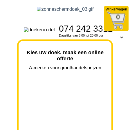
Winkelwagen
0
074 242 3312
Dagelijks van 8:00 tot 20:00 uur
Kies uw doek, maak een online
offerte
A-merken voor groothandelsprijzen
BREEDTE
UITVAL
HOOGTE