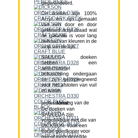
gegarandeerd.
De doeken zijn 100%
Acryl en zijn gemaakt
van een door en door
gekleurd acryl draad wat
de garantie is voor lang
behoud van kleuren in de
loop van de tijd.
SAULEDA doeken
hebben een
antischimmel
behandeling ondergaan
en zijn geïmpregneerd
voor het afstoten van vuil
en water.
Mening van de professional:
De doeken van
SAULEDA zijn
vergelijkbaar met die van
DICKSON. Vaak een
fractie goedkoper voor
min of meer dezelfde