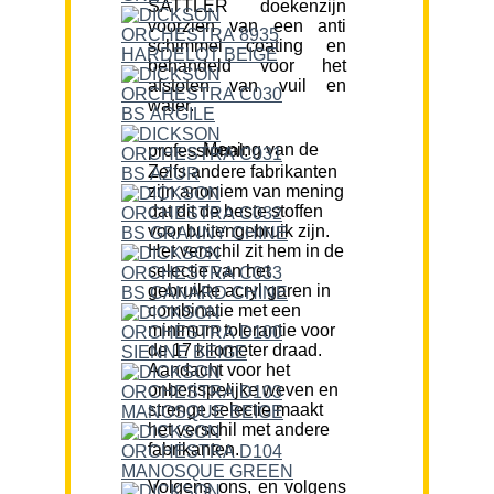
SATTLER doekenzijn
voorzien van een anti
schimmel coating en
behandeld voor het
afstoten van vuil en
water.
Mening van de professional:
Zelfs andere fabrikanten
zijn anoniem van mening
dat dit de beste stoffen
voor buitengebruik zijn.
Het verschil zit hem in de
selectie van het
gebruikte acryl garen in
combinatie met een
minimum tolerantie voor
de 17 kilometer draad.
Aandacht voor het
onberispelijke weven en
strenge selectie maakt
het verschil met andere
fabrikanten.
Volgens ons, en volgens