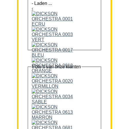
-
Laden ...
‹
Foto’s van onze klanten