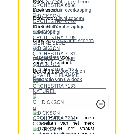
Doek voor
val-arm scherm
Doek voor
tuin overkapping
Doek voor
uitval scherm
Doek voor
dubbelzijdige
overkapping
Doek voor
“knik arm” scherm
Volant
los
Accessoires
voor
zonneschermdoek
Bestel gratis
doek stalen
Reparatie van uw doek
DICKSON
In Europa komt men
doeken van het merk
DICKSON het vaakst
tegen in diverse soorten