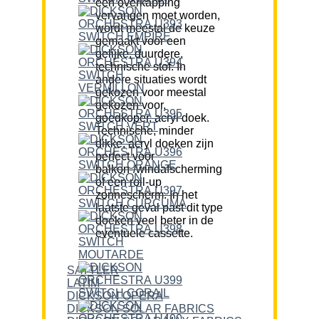
een overkapping
vervangen moet worden,
wordt meestal de keuze
gemaakt voor een
gelijke, duurdere,
technische stof. In
andere situaties wordt
gekozen voor meestal
gekozen voor,
goedkoper, acryl doek.
Technische, minder
dikke, acryl doeken zijn
perfect voor
balkon-/windafscherming
of een roll-up
zonnescherm. In het
laatste geval past dit type
doeken veel beter in de
eventuele cassette.
SATTLER
LATIM
DICKSON OPERA
DICKSON SOLAR FABRICS