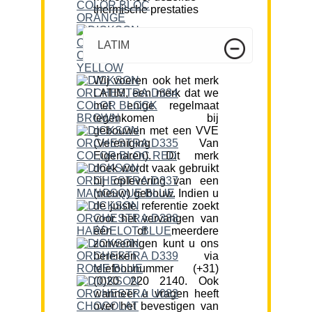
thermische prestaties
LATIM
Wij voeren ook het merk
LATIM, een merk dat we
met enige regelmaat
tegenkomen bij
gebouwen met een VVE
(Vereniging Van
Eigenaren). Dit merk
doek wordt vaak gebruikt
bij oplevering van een
(nieuw) gebouw. Indien u
de juiste referentie zoekt
voor het vervangen van
één of meerdere
zonweringen kunt u ons
bereiken via
telefoonnummer (+31)
(0)20 220 2140. Ook
wanneer u vragen heeft
over het bevestigen van