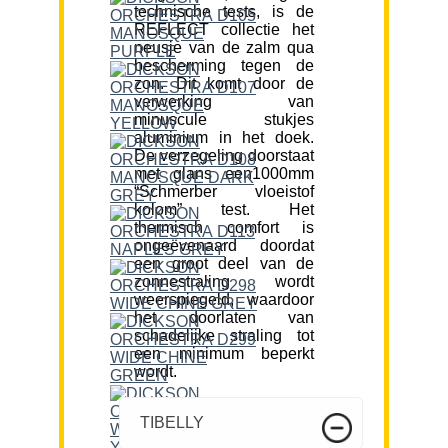
technische tests, is de
REFLECT collectie het
neusje van de zalm qua
bescherming tegen de
zon. Dit komt door de
verwerking van
minuscule stukjes
aluminium in het doek.
De verzegeling doorstaat
met glans een1000mm
“Schmerber vloeistof
kolom” test. Het
thermisch comfort is
ongeëvenaard doordat
een groot deel van de
zonnestraling wordt
weerspiegeld, waardoor
het doorlaten van
schadelijke straling tot
een minimum beperkt
wordt.
TIBELLY