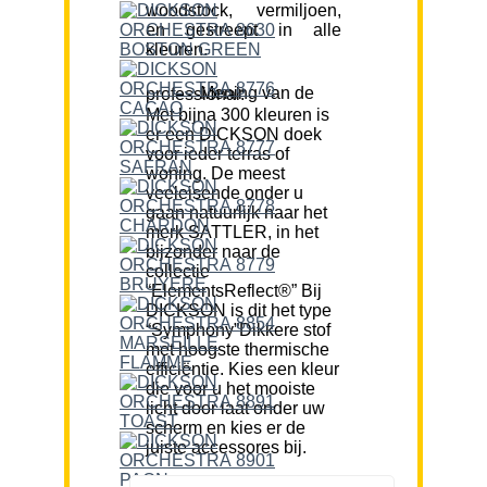
woodstock, vermiljoen,
en gestreept in alle
kleuren.
Mening van de professional:
Met bijna 300 kleuren is
er een DICKSON doek
voor ieder terras of
woning. De meest
veeleisende onder u
gaan natuurlijk naar het
merk SATTLER, in het
bijzonder naar de
collectie
“ElementsReflect®” Bij
DICKSON is dit het type
“Symphony”Dikkere stof
met hoogste thermische
efficiëntie. Kies een kleur
die voor u het mooiste
licht door laat onder uw
scherm en kies er de
juiste accessores bij.