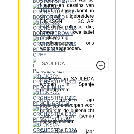
kleuren en dessins van
TIBELLY tegen komt in
de veel uitgebreidere
DICKSON SOLAR
FABRICS collectie die,
hoewel kwalitatief
gelijkwaardig,
goedkoperdoor ons
wordt aangeboden.
SAULEDA
Doeken van SAULEDA
worden in Spanje
geproduceerd.
Deze doeken zijn
specifiek ontworpen voor
gebruik in de buitenlucht
zoals in een (semi-)
cassette scherm.
Ze zijn 10 jaar