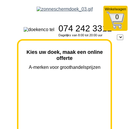
Winkelwagen
0
074 242 3312
Dagelijks van 8:00 tot 20:00 uur
Kies uw doek, maak een online
offerte
A-merken voor groothandelsprijzen
BREEDTE
UITVAL
HOOGTE