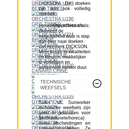
DICKSON. De doeken
zijn dan ook volledig
identiek.
Ons advies als zonwering professionals:
Wanneer de
mogelijkheid daar is stap
dan over naar doeken
van het merk DICKSON.
Meer keuze in kwaliteiten
en kleuren, makkelijker
te verkrijgen en
aanzienlijk minder duur.
TECHNISCHE
WEEFSELS
Soltis of Sunworker
technische weefsels zijn
goed te gebruiken voor
(professionele/horeca)
terras afscheidingen en
zonweringsystemen. Ze