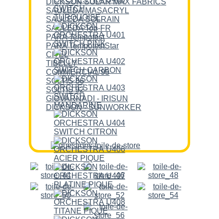
DICKSON SOLAR MAX FABRICS
SAULEDA MASACRYL
SAULEDA SOLRAIN
SAULEDA Top-FR
PARA Tempotest
PARA TempotestStar
CITEL
TIBELLY
COMMERCIAL 95
SOLTIS 86
SOLTIS 92
GIOVARNADI - IRISUN
DICKSON - SUNWORKER