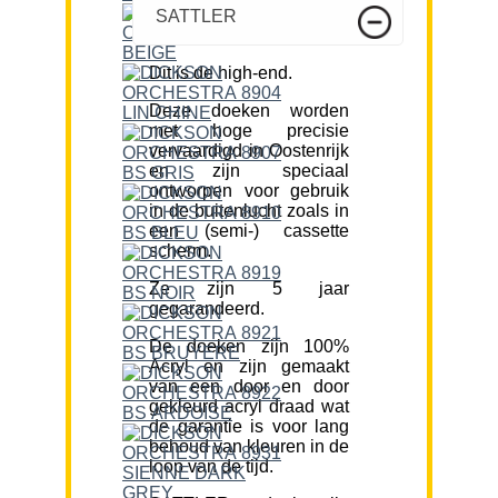
SATTLER
Dit is de high-end.
Deze doeken worden
met hoge precisie
vervaardigd in Oostenrijk
en zijn speciaal
ontworpen voor gebruik
in de buitenlucht zoals in
een (semi-) cassette
scherm.
Ze zijn 5 jaar
gegarandeerd.
De doeken zijn 100%
Acryl en zijn gemaakt
van een door en door
gekleurd acryl draad wat
de garantie is voor lang
behoud van kleuren in de
loop van de tijd.