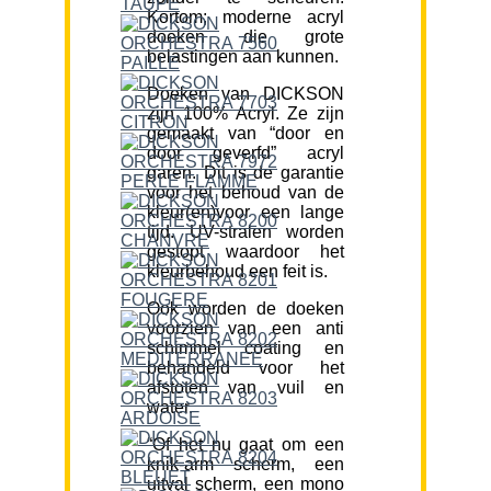
Kortom; moderne acryl
doeken die grote
belastingen aan kunnen.
Doeken van DICKSON
zijn 100% Acryl. Ze zijn
gemaakt van “door en
door geverfd” acryl
garen. Dit is de garantie
voor het behoud van de
kleur(en)voor een lange
tijd. UV-stralen worden
gestopt waardoor het
kleurbehoud een feit is.
Ook worden de doeken
voorzien van een anti
schimmel coating en
behandeld voor het
afstoten van vuil en
water.
“Of het nu gaat om een
knik-arm scherm, een
uitval scherm, een mono