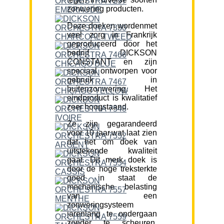
zonwering producten.
Deze doeken wordenmet
veel zorg in Frankrijk
geproduceerd door het
bedrijf DICKSON
CONSTANT en zijn
speciaal ontworpen voor
gebruik in
buitenzonwering. Het
eindproduct is kwalitatief
zeer hoogstaand.
Ze zijn gegarandeerd
voor 10 jaar,wat laat zien
dat het om doek van
uitstekende kwaliteit
gaat. Dit merk doek is
door de hoge treksterkte
goed in staat de
mechanische belasting
van een
zonweringsysteem
jarenlang te ondergaan
zonder te scheuren.