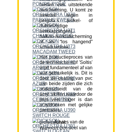
bieden een uitstekende
bescherming. U komt ze
meestal tegen in
pergola’s (enkel- of
dubbelzijdige
overkappingen),
balkon-/windafscherming
of als “los hangend”
schaduwdoek.
Het productieproces van
de technische stof 'Soltis'
wijkt fundamenteel af van
wat gebruikelijk is. Dit is
door de coating van pvc
aan beide zijden die zich
onderscheidt van de
acryl stoffen waardoor de
prijs veel hoger is dan
acryldoeken met gelijke
prestaties.
Advies van de professional:
Wanneer een deel van