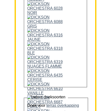
Andere doeksoorten
Doek voor
terras overkapping