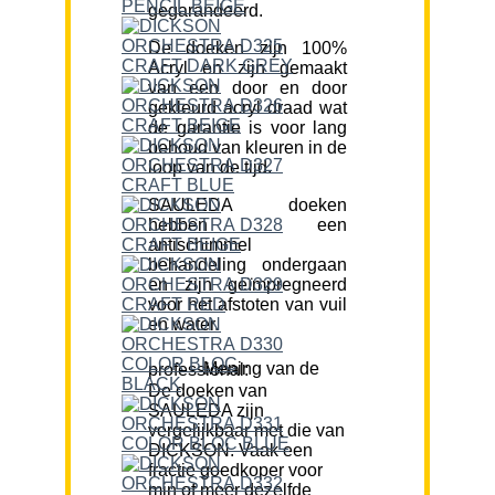
gegarandeerd.
De doeken zijn 100%
Acryl en zijn gemaakt
van een door en door
gekleurd acryl draad wat
de garantie is voor lang
behoud van kleuren in de
loop van de tijd.
SAULEDA doeken
hebben een
antischimmel
behandeling ondergaan
en zijn geïmpregneerd
voor het afstoten van vuil
en water.
Mening van de professional:
De doeken van
SAULEDA zijn
vergelijkbaar met die van
DICKSON. Vaak een
fractie goedkoper voor
min of meer dezelfde