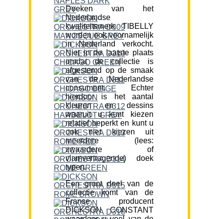
Doeken van het
Nederlandse
kwaliteitsmerk TIBELLY
worden ook voornamelijk
in Nederland verkocht.
Niet in de laatste plaats
omdat de collectie is
afgestemd op de smaak
van de Nederlandse
consument. Echter
hierdoor is het aantal
kleuren en dessins
waaruit u kunt kiezen
relatief beperkt en kunt u
ook niet kiezen uit
meerdere (lees:
zwaardere of
vlamvertragende) doek
typen.
Een groot deel van de
collectie komt van de
Franse producent
DICKSON CONSTANT
waardoor u veel van de