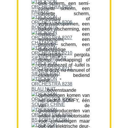
blok scherm, een semi-
cassette scherm, een
cassette scherm,
horizontaal of
verticaalbespannen, een
balkon afscherming, een
markies, een
windscherm, een
projectie scherm, een
dubbelzijdige of
enkelzijdige pergola
(terras overkapping) of
een zonnezeil of -luifel is
en of deze nu manueel of
elektrisch bediend
wordt…….”
……bovenstaande
opmerkingen komen van
het bedrijf SOMFY, één
van de
grootsteproducenten van
onder andere motorisatie
voor zonweringen maar
ook van elektrische deur-