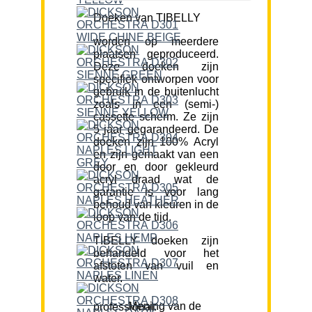
Doeken van TIBELLY
worden op meerdere
plaatsen geproduceerd.
Deze doeken zijn
specifiek ontworpen voor
gebruik in de buitenlucht
zoals in een (semi-)
cassette scherm. Ze zijn
5 jaar gegarandeerd. De
doeken zijn 100% Acryl
en zijn gemaakt van een
door en door gekleurd
acryl draad wat de
garantie is voor lang
behoud van kleuren in de
loop van de tijd.
TIBELLY doeken zijn
behandeld voor het
afstoten van vuil en
water.
Mening van de professional: