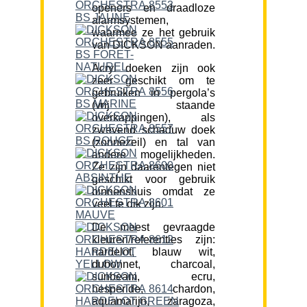
openers en draadloze
alarmsystemen,
waarmee ze het gebruik
van DICKSON aanraden.
Acryl doeken zijn ook
zeer geschikt om te
gebruiken in pergola’s
(vrij staande
overkappingen), als
zwevend schaduw doek
(zonnezeil) en tal van
andere mogelijkheden.
Ze zijn daarentegen niet
geschikt voor gebruik
binnenshuis omdat ze
veel te dik zijn.
De meest gevraagde
kleuren/referenties zijn:
hardelot, blauw wit,
dubonnet, charcoal,
sunbeam, ecru,
hesperide, chardon,
aquamarijn, zaragoza,