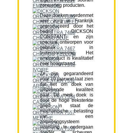
zonwering producten.
Deze doeken wordenmet
veel zorg in Frankrijk
geproduceerd door het
bedrijf DICKSON
CONSTANT en zijn
speciaal ontworpen voor
gebruik in
buitenzonwering. Het
eindproduct is kwalitatief
zeer hoogstaand.
Ze zijn gegarandeerd
voor 10 jaar,wat laat zien
dat het om doek van
uitstekende kwaliteit
gaat. Dit merk doek is
door de hoge treksterkte
goed in staat de
mechanische belasting
van een
zonweringsysteem
jarenlang te ondergaan
zonder te scheuren.