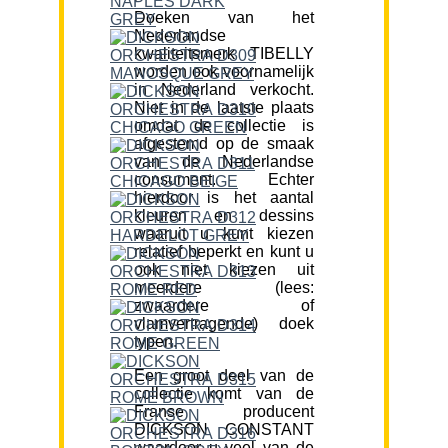
Doeken van het
Nederlandse
kwaliteitsmerk TIBELLY
worden ook voornamelijk
in Nederland verkocht.
Niet in de laatste plaats
omdat de collectie is
afgestemd op de smaak
van de Nederlandse
consument. Echter
hierdoor is het aantal
kleuren en dessins
waaruit u kunt kiezen
relatief beperkt en kunt u
ook niet kiezen uit
meerdere (lees:
zwaardere of
vlamvertragende) doek
typen.
Een groot deel van de
collectie komt van de
Franse producent
DICKSON CONSTANT
waardoor u veel van de