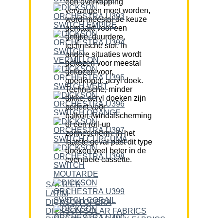
een overkapping
vervangen moet worden,
wordt meestal de keuze
gemaakt voor een
gelijke, duurdere,
technische stof. In
andere situaties wordt
gekozen voor meestal
gekozen voor,
goedkoper, acryl doek.
Technische, minder
dikke, acryl doeken zijn
perfect voor
balkon-/windafscherming
of een roll-up
zonnescherm. In het
laatste geval past dit type
doeken veel beter in de
eventuele cassette.
SATTLER
LATIM
DICKSON OPERA
DICKSON SOLAR FABRICS