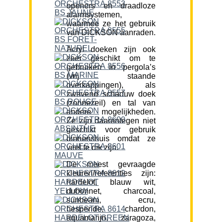
openers en draadloze
alarmsystemen,
waarmee ze het gebruik
van DICKSON aanraden.
Acryl doeken zijn ook
zeer geschikt om te
gebruiken in pergola’s
(vrij staande
overkappingen), als
zwevend schaduw doek
(zonnezeil) en tal van
andere mogelijkheden.
Ze zijn daarentegen niet
geschikt voor gebruik
binnenshuis omdat ze
veel te dik zijn.
De meest gevraagde
kleuren/referenties zijn:
hardelot, blauw wit,
dubonnet, charcoal,
sunbeam, ecru,
hesperide, chardon,
aquamarijn, zaragoza,