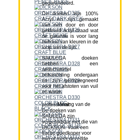
gegarandeerd.
De doeken zijn 100%
Acryl en zijn gemaakt
van een door en door
gekleurd acryl draad wat
de garantie is voor lang
behoud van kleuren in de
loop van de tijd.
SAULEDA doeken
hebben een
antischimmel
behandeling ondergaan
en zijn geïmpregneerd
voor het afstoten van vuil
en water.
Mening van de professional:
De doeken van
SAULEDA zijn
vergelijkbaar met die van
DICKSON. Vaak een
fractie goedkoper voor
min of meer dezelfde