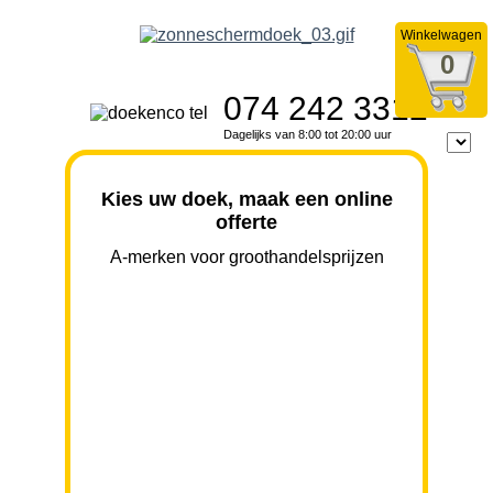
Winkelwagen
0
074 242 3312
Dagelijks van 8:00 tot 20:00 uur
Kies uw doek, maak een online
offerte
A-merken voor groothandelsprijzen
BREEDTE
UITVAL
HOOGTE