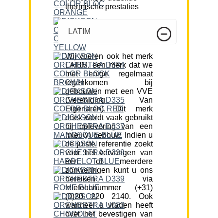
thermische prestaties
LATIM
Wij voeren ook het merk
LATIM, een merk dat we
met enige regelmaat
tegenkomen bij
gebouwen met een VVE
(Vereniging Van
Eigenaren). Dit merk
doek wordt vaak gebruikt
bij oplevering van een
(nieuw) gebouw. Indien u
de juiste referentie zoekt
voor het vervangen van
één of meerdere
zonweringen kunt u ons
bereiken via
telefoonnummer (+31)
(0)20 220 2140. Ook
wanneer u vragen heeft
over het bevestigen van