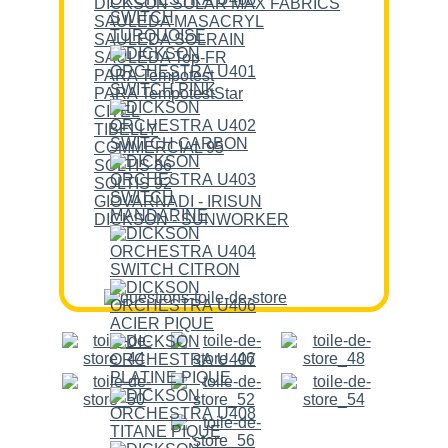
DICKSON SOLAR MAX FABRICS
SAULEDA MASACRYL
SAULEDA SOLRAIN
SAULEDA Top-FR
PARA Tempotest
PARA TempotestStar
CITEL
TIBELLY
COMMERCIAL 95
SOLTIS 86
SOLTIS 92
GIOVARNADI - IRISUN
DICKSON - SUNWORKER