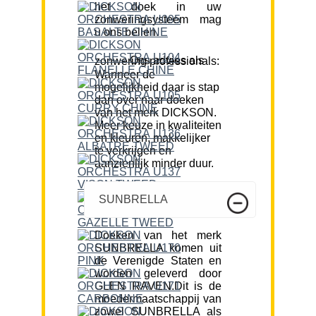
het doek in uw
zonweringsysteem mag
u ons bellen.
Ons advies als zonwering professionals:
Wanneer de
mogelijkheid daar is stap
dan over naar doeken
van het merk DICKSON.
Meer keuze in kwaliteiten
en kleuren, makkelijker
te verkrijgen en
aanzienlijk minder duur.
SUNBRELLA
Doeken van het merk
SUNBRELLA komen uit
de Verenigde Staten en
worden geleverd door
GLEN RAVEN.Dit is de
moedermaatschappij van
zowel SUNBRELLA als