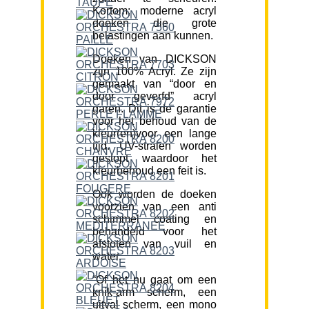
Kortom; moderne acryl
doeken die grote
belastingen aan kunnen.
Doeken van DICKSON
zijn 100% Acryl. Ze zijn
gemaakt van “door en
door geverfd” acryl
garen. Dit is de garantie
voor het behoud van de
kleur(en)voor een lange
tijd. UV-stralen worden
gestopt waardoor het
kleurbehoud een feit is.
Ook worden de doeken
voorzien van een anti
schimmel coating en
behandeld voor het
afstoten van vuil en
water.
“Of het nu gaat om een
knik-arm scherm, een
uitval scherm, een mono