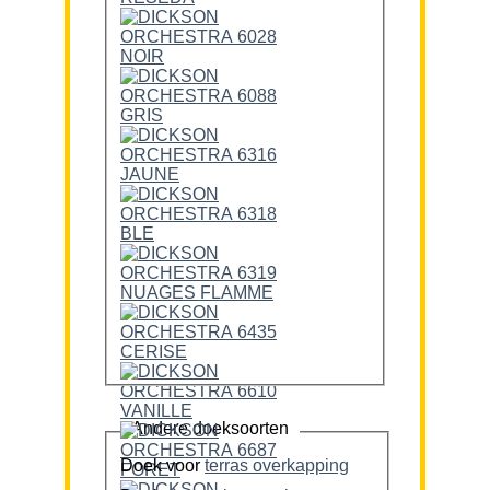
Andere doeksoorten
Doek voor
terras overkapping