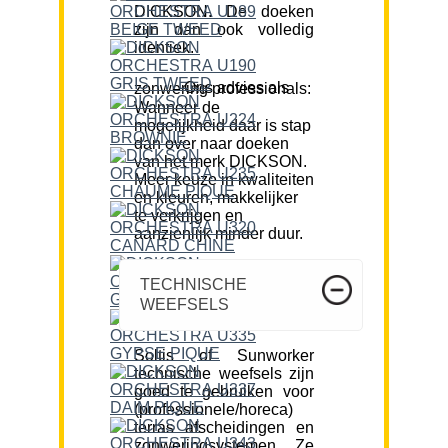
DICKSON. De doeken
zijn dan ook volledig
identiek.
Ons advies als zonwering professionals:
Wanneer de
mogelijkheid daar is stap
dan over naar doeken
van het merk DICKSON.
Meer keuze in kwaliteiten
en kleuren, makkelijker
te verkrijgen en
aanzienlijk minder duur.
TECHNISCHE
WEEFSELS
Soltis of Sunworker
technische weefsels zijn
goed te gebruiken voor
(professionele/horeca)
terras afscheidingen en
zonweringsystemen. Ze