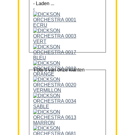
-
Laden ...
‹
Foto’s van onze klanten