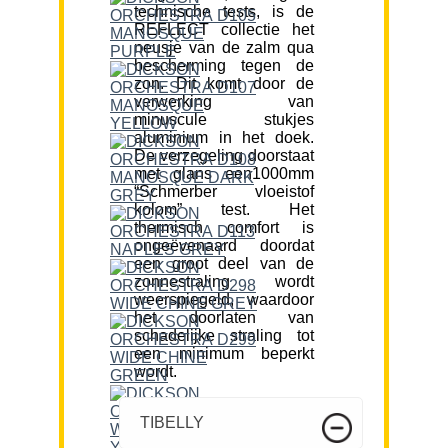
technische tests, is de
REFLECT collectie het
neusje van de zalm qua
bescherming tegen de
zon. Dit komt door de
verwerking van
minuscule stukjes
aluminium in het doek.
De verzegeling doorstaat
met glans een1000mm
“Schmerber vloeistof
kolom” test. Het
thermisch comfort is
ongeëvenaard doordat
een groot deel van de
zonnestraling wordt
weerspiegeld, waardoor
het doorlaten van
schadelijke straling tot
een minimum beperkt
wordt.
TIBELLY