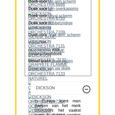
Doek voor
val-arm scherm
Doek voor
tuin overkapping
Doek voor
uitval scherm
Doek voor
dubbelzijdige
overkapping
Doek voor
“knik arm” scherm
Volant
los
Accessoires
voor
zonneschermdoek
Bestel gratis
doek stalen
Reparatie van uw doek
DICKSON
In Europa komt men
doeken van het merk
DICKSON het vaakst
tegen in diverse soorten