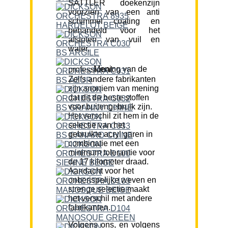
SATTLER doekenzijn
voorzien van een anti
schimmel coating en
behandeld voor het
afstoten van vuil en
water.
Mening van de professional:
Zelfs andere fabrikanten
zijn anoniem van mening
dat dit de beste stoffen
voor buitengebruik zijn.
Het verschil zit hem in de
selectie van het
gebruikte acryl garen in
combinatie met een
minimum tolerantie voor
de 17 kilometer draad.
Aandacht voor het
onberispelijke weven en
strenge selectie maakt
het verschil met andere
fabrikanten.
Volgens ons, en volgens