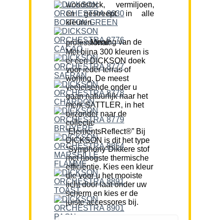
woodstock, vermiljoen,
en gestreept in alle
kleuren.
Mening van de professional:
Met bijna 300 kleuren is
er een DICKSON doek
voor ieder terras of
woning. De meest
veeleisende onder u
gaan natuurlijk naar het
merk SATTLER, in het
bijzonder naar de
collectie
“ElementsReflect®” Bij
DICKSON is dit het type
“Symphony”Dikkere stof
met hoogste thermische
efficiëntie. Kies een kleur
die voor u het mooiste
licht door laat onder uw
scherm en kies er de
juiste accessores bij.