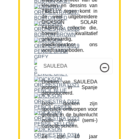
kleuren en dessins van
TIBELLY tegen komt in
de veel uitgebreidere
DICKSON SOLAR
FABRICS collectie die,
hoewel kwalitatief
gelijkwaardig,
goedkoperdoor ons
wordt aangeboden.
SAULEDA
Doeken van SAULEDA
worden in Spanje
geproduceerd.
Deze doeken zijn
specifiek ontworpen voor
gebruik in de buitenlucht
zoals in een (semi-)
cassette scherm.
Ze zijn 10 jaar