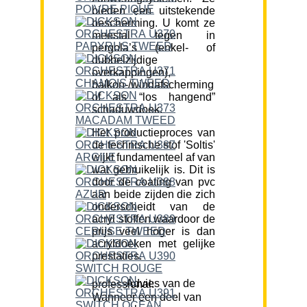
bieden een uitstekende
bescherming. U komt ze
meestal tegen in
pergola’s (enkel- of
dubbelzijdige
overkappingen),
balkon-/windafscherming
of als “los hangend”
schaduwdoek.
Het productieproces van
de technische stof 'Soltis'
wijkt fundamenteel af van
wat gebruikelijk is. Dit is
door de coating van pvc
aan beide zijden die zich
onderscheidt van de
acryl stoffen waardoor de
prijs veel hoger is dan
acryldoeken met gelijke
prestaties.
Advies van de professional:
Wanneer een deel van