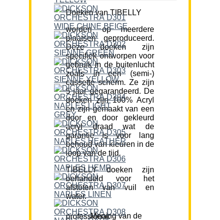
Doeken van TIBELLY
worden op meerdere
plaatsen geproduceerd.
Deze doeken zijn
specifiek ontworpen voor
gebruik in de buitenlucht
zoals in een (semi-)
cassette scherm. Ze zijn
5 jaar gegarandeerd. De
doeken zijn 100% Acryl
en zijn gemaakt van een
door en door gekleurd
acryl draad wat de
garantie is voor lang
behoud van kleuren in de
loop van de tijd.
TIBELLY doeken zijn
behandeld voor het
afstoten van vuil en
water.
Mening van de professional: