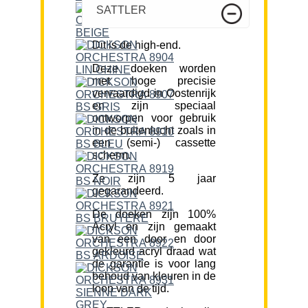
SATTLER
Dit is de high-end.
Deze doeken worden
met hoge precisie
vervaardigd in Oostenrijk
en zijn speciaal
ontworpen voor gebruik
in de buitenlucht zoals in
een (semi-) cassette
scherm.
Ze zijn 5 jaar
gegarandeerd.
De doeken zijn 100%
Acryl en zijn gemaakt
van een door en door
gekleurd acryl draad wat
de garantie is voor lang
behoud van kleuren in de
loop van de tijd.