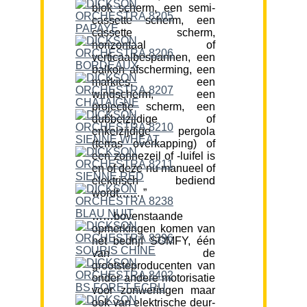
blok scherm, een semi-
cassette scherm, een
cassette scherm,
horizontaal of
verticaalbespannen, een
balkon afscherming, een
markies, een
windscherm, een
projectie scherm, een
dubbelzijdige of
enkelzijdige pergola
(terras overkapping) of
een zonnezeil of -luifel is
en of deze nu manueel of
elektrisch bediend
wordt…….”
……bovenstaande
opmerkingen komen van
het bedrijf SOMFY, één
van de
grootsteproducenten van
onder andere motorisatie
voor zonweringen maar
ook van elektrische deur-