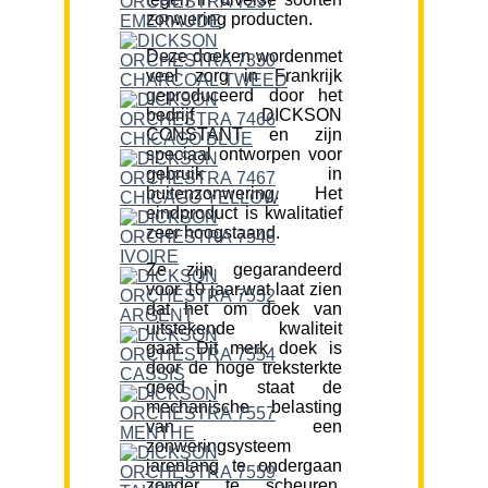
zonwering producten.
Deze doeken wordenmet
veel zorg in Frankrijk
geproduceerd door het
bedrijf DICKSON
CONSTANT en zijn
speciaal ontworpen voor
gebruik in
buitenzonwering. Het
eindproduct is kwalitatief
zeer hoogstaand.
Ze zijn gegarandeerd
voor 10 jaar,wat laat zien
dat het om doek van
uitstekende kwaliteit
gaat. Dit merk doek is
door de hoge treksterkte
goed in staat de
mechanische belasting
van een
zonweringsysteem
jarenlang te ondergaan
zonder te scheuren.