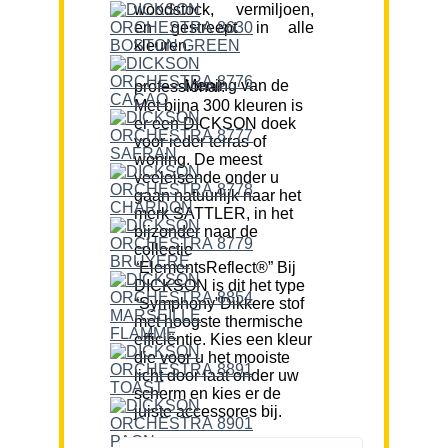
woodstock, vermiljoen,
en gestreept in alle
kleuren.
Mening van de professional:
Met bijna 300 kleuren is
er een DICKSON doek
voor ieder terras of
woning. De meest
veeleisende onder u
gaan natuurlijk naar het
merk SATTLER, in het
bijzonder naar de
collectie
“ElementsReflect®” Bij
DICKSON is dit het type
“Symphony”Dikkere stof
met hoogste thermische
efficiëntie. Kies een kleur
die voor u het mooiste
licht door laat onder uw
scherm en kies er de
juiste accessores bij.