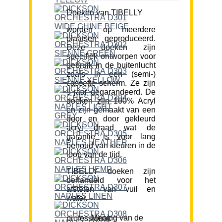
Doeken van TIBELLY
worden op meerdere
plaatsen geproduceerd.
Deze doeken zijn
specifiek ontworpen voor
gebruik in de buitenlucht
zoals in een (semi-)
cassette scherm. Ze zijn
5 jaar gegarandeerd. De
doeken zijn 100% Acryl
en zijn gemaakt van een
door en door gekleurd
acryl draad wat de
garantie is voor lang
behoud van kleuren in de
loop van de tijd.
TIBELLY doeken zijn
behandeld voor het
afstoten van vuil en
water.
Mening van de professional: