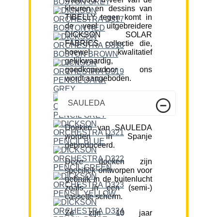
kleuren en dessins van
TIBELLY tegen komt in
de veel uitgebreidere
DICKSON SOLAR
FABRICS collectie die,
hoewel kwalitatief
gelijkwaardig,
goedkoperdoor ons
wordt aangeboden.
SAULEDA
Doeken van SAULEDA
worden in Spanje
geproduceerd.
Deze doeken zijn
specifiek ontworpen voor
gebruik in de buitenlucht
zoals in een (semi-)
cassette scherm.
Ze zijn 10 jaar