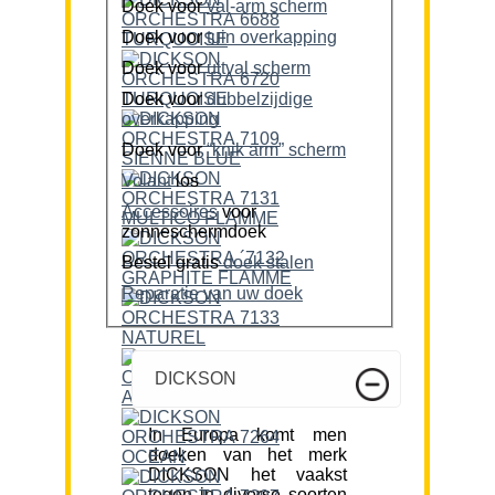
Doek voor
val-arm scherm
Doek voor
tuin overkapping
Doek voor
uitval scherm
Doek voor
dubbelzijdige
overkapping
Doek voor
“knik arm” scherm
Volant
los
Accessoires
voor
zonneschermdoek
Bestel gratis
doek stalen
Reparatie van uw doek
DICKSON
In Europa komt men
doeken van het merk
DICKSON het vaakst
tegen in diverse soorten