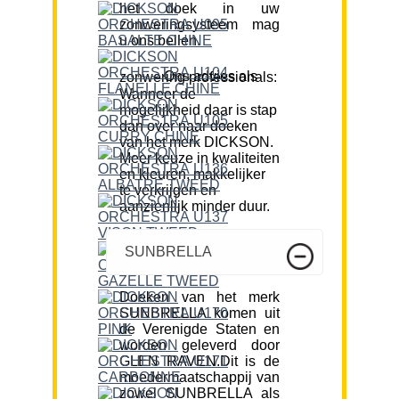
het doek in uw
zonweringsysteem mag
u ons bellen.
Ons advies als zonwering professionals:
Wanneer de
mogelijkheid daar is stap
dan over naar doeken
van het merk DICKSON.
Meer keuze in kwaliteiten
en kleuren, makkelijker
te verkrijgen en
aanzienlijk minder duur.
SUNBRELLA
Doeken van het merk
SUNBRELLA komen uit
de Verenigde Staten en
worden geleverd door
GLEN RAVEN.Dit is de
moedermaatschappij van
zowel SUNBRELLA als