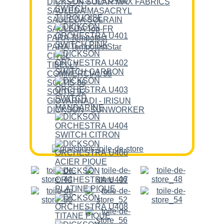
DICKSON SOLAR MAX FABRICS
SAULEDA MASACRYL
SAULEDA SOLRAIN
SAULEDA Top-FR
PARA Tempotest
PARA TempotestStar
CITEL
TIBELLY
COMMERCIAL 95
SOLTIS 86
SOLTIS 92
GIOVARNADI - IRISUN
DICKSON - SUNWORKER