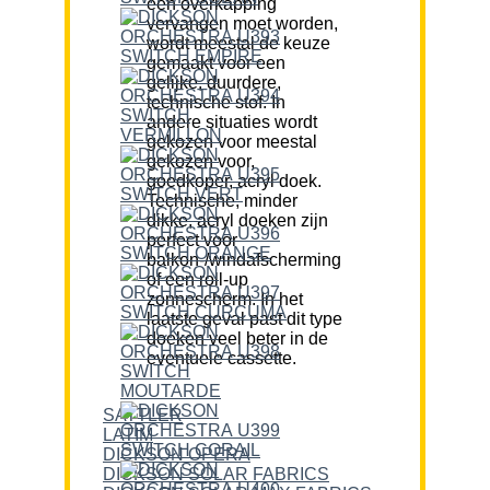
een overkapping
vervangen moet worden,
wordt meestal de keuze
gemaakt voor een
gelijke, duurdere,
technische stof. In
andere situaties wordt
gekozen voor meestal
gekozen voor,
goedkoper, acryl doek.
Technische, minder
dikke, acryl doeken zijn
perfect voor
balkon-/windafscherming
of een roll-up
zonnescherm. In het
laatste geval past dit type
doeken veel beter in de
eventuele cassette.
SATTLER
LATIM
DICKSON OPERA
DICKSON SOLAR FABRICS