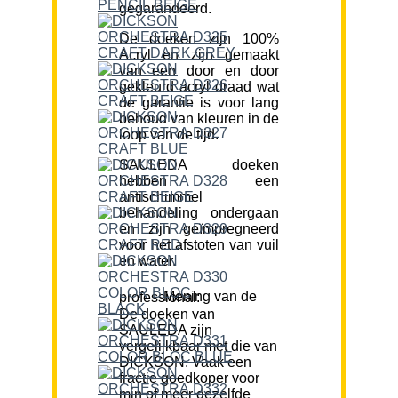
gegarandeerd.
De doeken zijn 100%
Acryl en zijn gemaakt
van een door en door
gekleurd acryl draad wat
de garantie is voor lang
behoud van kleuren in de
loop van de tijd.
SAULEDA doeken
hebben een
antischimmel
behandeling ondergaan
en zijn geïmpregneerd
voor het afstoten van vuil
en water.
Mening van de professional:
De doeken van
SAULEDA zijn
vergelijkbaar met die van
DICKSON. Vaak een
fractie goedkoper voor
min of meer dezelfde