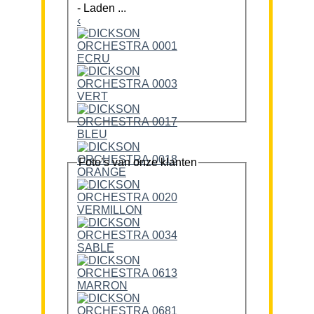
-
Laden ...
‹
Foto’s van onze klanten