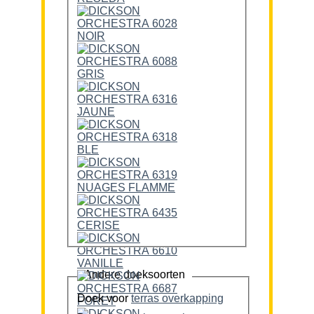
Andere doeksoorten
Doek voor
terras overkapping