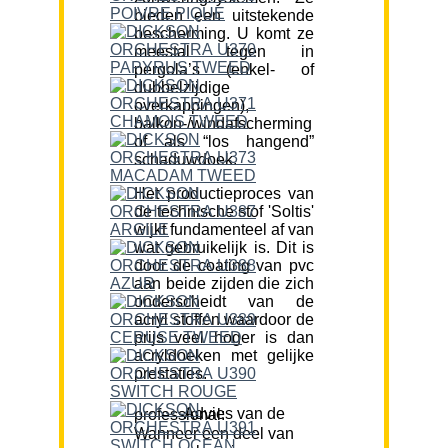
bieden een uitstekende
bescherming. U komt ze
meestal tegen in
pergola’s (enkel- of
dubbelzijdige
overkappingen),
balkon-/windafscherming
of als “los hangend”
schaduwdoek.
Het productieproces van
de technische stof 'Soltis'
wijkt fundamenteel af van
wat gebruikelijk is. Dit is
door de coating van pvc
aan beide zijden die zich
onderscheidt van de
acryl stoffen waardoor de
prijs veel hoger is dan
acryldoeken met gelijke
prestaties.
Advies van de professional:
Wanneer een deel van