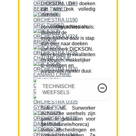
DICKSON. De doeken
zijn dan ook volledig
identiek.
Ons advies als zonwering professionals:
Wanneer de
mogelijkheid daar is stap
dan over naar doeken
van het merk DICKSON.
Meer keuze in kwaliteiten
en kleuren, makkelijker
te verkrijgen en
aanzienlijk minder duur.
TECHNISCHE
WEEFSELS
Soltis of Sunworker
technische weefsels zijn
goed te gebruiken voor
(professionele/horeca)
terras afscheidingen en
zonweringsystemen. Ze