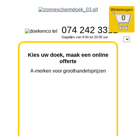
Winkelwagen
0
074 242 3312
Dagelijks van 8:00 tot 20:00 uur
Kies uw doek, maak een online
offerte
A-merken voor groothandelsprijzen
BREEDTE
UITVAL
HOOGTE