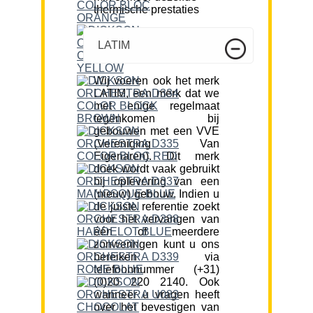
thermische prestaties
LATIM
Wij voeren ook het merk
LATIM, een merk dat we
met enige regelmaat
tegenkomen bij
gebouwen met een VVE
(Vereniging Van
Eigenaren). Dit merk
doek wordt vaak gebruikt
bij oplevering van een
(nieuw) gebouw. Indien u
de juiste referentie zoekt
voor het vervangen van
één of meerdere
zonweringen kunt u ons
bereiken via
telefoonnummer (+31)
(0)20 220 2140. Ook
wanneer u vragen heeft
over het bevestigen van