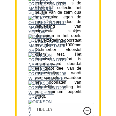
technische tests, is de
REFLECT collectie het
neusje van de zalm qua
bescherming tegen de
zon. Dit komt door de
verwerking van
minuscule stukjes
aluminium in het doek.
De verzegeling doorstaat
met glans een1000mm
“Schmerber vloeistof
kolom” test. Het
thermisch comfort is
ongeëvenaard doordat
een groot deel van de
zonnestraling wordt
weerspiegeld, waardoor
het doorlaten van
schadelijke straling tot
een minimum beperkt
wordt.
TIBELLY