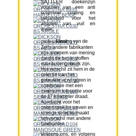
SATTLER doekenzijn
voorzien van een anti
schimmel coating en
behandeld voor het
afstoten van vuil en
water.
Mening van de professional:
Zelfs andere fabrikanten
zijn anoniem van mening
dat dit de beste stoffen
voor buitengebruik zijn.
Het verschil zit hem in de
selectie van het
gebruikte acryl garen in
combinatie met een
minimum tolerantie voor
de 17 kilometer draad.
Aandacht voor het
onberispelijke weven en
strenge selectie maakt
het verschil met andere
fabrikanten.
Volgens ons, en volgens