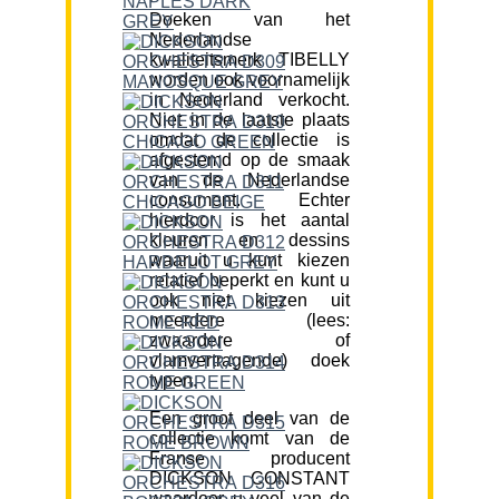
Doeken van het
Nederlandse
kwaliteitsmerk TIBELLY
worden ook voornamelijk
in Nederland verkocht.
Niet in de laatste plaats
omdat de collectie is
afgestemd op de smaak
van de Nederlandse
consument. Echter
hierdoor is het aantal
kleuren en dessins
waaruit u kunt kiezen
relatief beperkt en kunt u
ook niet kiezen uit
meerdere (lees:
zwaardere of
vlamvertragende) doek
typen.
Een groot deel van de
collectie komt van de
Franse producent
DICKSON CONSTANT
waardoor u veel van de