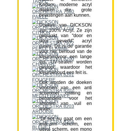
Kortom; moderne acryl
doeken die grote
belastingen aan kunnen.
Doeken van DICKSON
zijn 100% Acryl. Ze zijn
gemaakt van “door en
door geverfd” acryl
garen. Dit is de garantie
voor het behoud van de
kleur(en)voor een lange
tijd. UV-stralen worden
gestopt waardoor het
kleurbehoud een feit is.
Ook worden de doeken
voorzien van een anti
schimmel coating en
behandeld voor het
afstoten van vuil en
water.
“Of het nu gaat om een
knik-arm scherm, een
uitval scherm, een mono