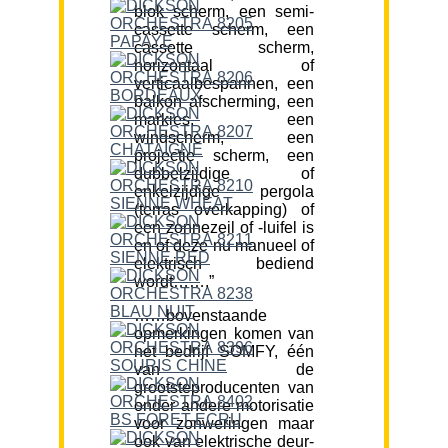
blok scherm, een semi-
cassette scherm, een
cassette scherm,
horizontaal of
verticaalbespannen, een
balkon afscherming, een
markies, een
windscherm, een
projectie scherm, een
dubbelzijdige of
enkelzijdige pergola
(terras overkapping) of
een zonnezeil of -luifel is
en of deze nu manueel of
elektrisch bediend
wordt…….”
……bovenstaande
opmerkingen komen van
het bedrijf SOMFY, één
van de
grootsteproducenten van
onder andere motorisatie
voor zonweringen maar
ook van elektrische deur-