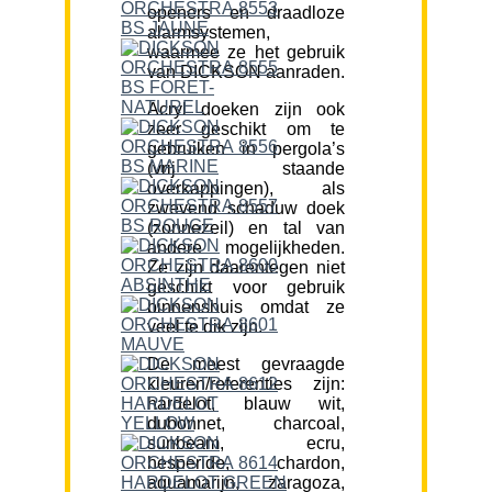
openers en draadloze
alarmsystemen,
waarmee ze het gebruik
van DICKSON aanraden.
Acryl doeken zijn ook
zeer geschikt om te
gebruiken in pergola’s
(vrij staande
overkappingen), als
zwevend schaduw doek
(zonnezeil) en tal van
andere mogelijkheden.
Ze zijn daarentegen niet
geschikt voor gebruik
binnenshuis omdat ze
veel te dik zijn.
De meest gevraagde
kleuren/referenties zijn:
hardelot, blauw wit,
dubonnet, charcoal,
sunbeam, ecru,
hesperide, chardon,
aquamarijn, zaragoza,