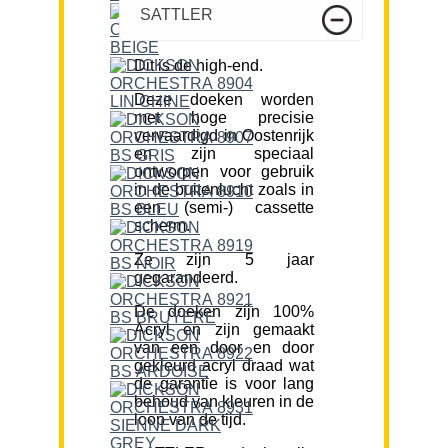
SATTLER
Dit is de high-end.
Deze doeken worden
met hoge precisie
vervaardigd in Oostenrijk
en zijn speciaal
ontworpen voor gebruik
in de buitenlucht zoals in
een (semi-) cassette
scherm.
Ze zijn 5 jaar
gegarandeerd.
De doeken zijn 100%
Acryl en zijn gemaakt
van een door en door
gekleurd acryl draad wat
de garantie is voor lang
behoud van kleuren in de
loop van de tijd.