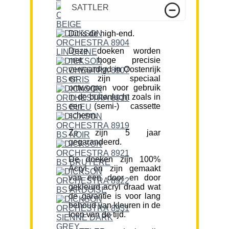
SATTLER
Dit is de high-end.
Deze doeken worden
met hoge precisie
vervaardigd in Oostenrijk
en zijn speciaal
ontworpen voor gebruik
in de buitenlucht zoals in
een (semi-) cassette
scherm.
Ze zijn 5 jaar
gegarandeerd.
De doeken zijn 100%
Acryl en zijn gemaakt
van een door en door
gekleurd acryl draad wat
de garantie is voor lang
behoud van kleuren in de
loop van de tijd.