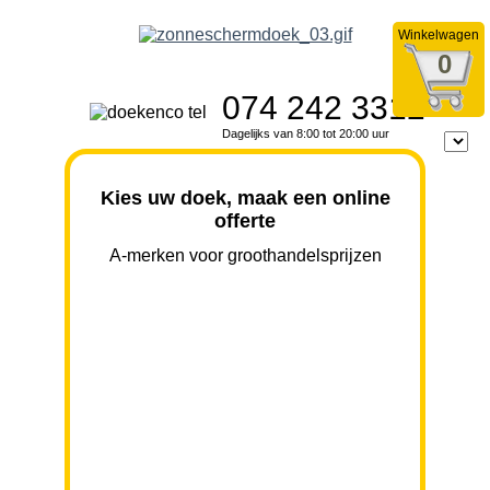
Winkelwagen
0
074 242 3312
Dagelijks van 8:00 tot 20:00 uur
Kies uw doek, maak een online
offerte
A-merken voor groothandelsprijzen
BREEDTE
UITVAL
HOOGTE