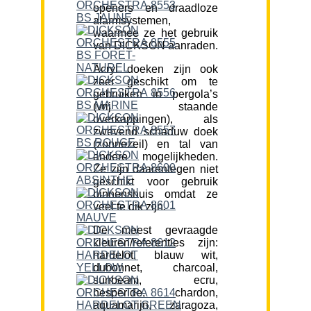
openers en draadloze
alarmsystemen,
waarmee ze het gebruik
van DICKSON aanraden.
Acryl doeken zijn ook
zeer geschikt om te
gebruiken in pergola’s
(vrij staande
overkappingen), als
zwevend schaduw doek
(zonnezeil) en tal van
andere mogelijkheden.
Ze zijn daarentegen niet
geschikt voor gebruik
binnenshuis omdat ze
veel te dik zijn.
De meest gevraagde
kleuren/referenties zijn:
hardelot, blauw wit,
dubonnet, charcoal,
sunbeam, ecru,
hesperide, chardon,
aquamarijn, zaragoza,