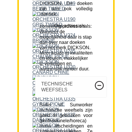
DICKSON. De doeken
zijn dan ook volledig
identiek.
Ons advies als zonwering professionals:
Wanneer de
mogelijkheid daar is stap
dan over naar doeken
van het merk DICKSON.
Meer keuze in kwaliteiten
en kleuren, makkelijker
te verkrijgen en
aanzienlijk minder duur.
TECHNISCHE
WEEFSELS
Soltis of Sunworker
technische weefsels zijn
goed te gebruiken voor
(professionele/horeca)
terras afscheidingen en
zonweringsystemen. Ze