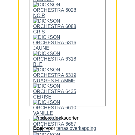
Andere doeksoorten
Doek voor
terras overkapping