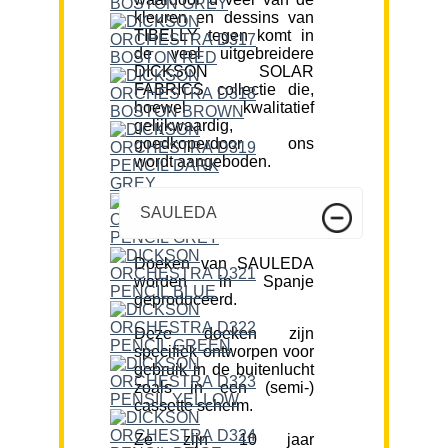
kleuren en dessins van
TIBELLY tegen komt in
de veel uitgebreidere
DICKSON SOLAR
FABRICS collectie die,
hoewel kwalitatief
gelijkwaardig,
goedkoperdoor ons
wordt aangeboden.
SAULEDA
Doeken van SAULEDA
worden in Spanje
geproduceerd.
Deze doeken zijn
specifiek ontworpen voor
gebruik in de buitenlucht
zoals in een (semi-)
cassette scherm.
Ze zijn 10 jaar