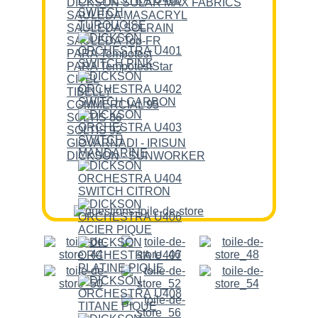
DICKSON SOLAR MAX FABRICS
SAULEDA MASACRYL
SAULEDA SOLRAIN
SAULEDA Top-FR
PARA Tempotest
PARA TempotestStar
CITEL
TIBELLY
COMMERCIAL 95
SOLTIS 86
SOLTIS 92
GIOVARNADI - IRISUN
DICKSON - SUNWORKER