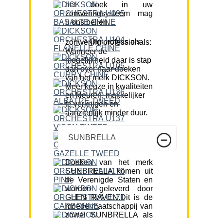
het doek in uw
zonweringsysteem mag
u ons bellen.
Ons advies als zonwering professionals:
Wanneer de
mogelijkheid daar is stap
dan over naar doeken
van het merk DICKSON.
Meer keuze in kwaliteiten
en kleuren, makkelijker
te verkrijgen en
aanzienlijk minder duur.
SUNBRELLA
Doeken van het merk
SUNBRELLA komen uit
de Verenigde Staten en
worden geleverd door
GLEN RAVEN.Dit is de
moedermaatschappij van
zowel SUNBRELLA als