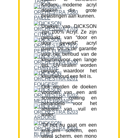
Kortom; moderne acryl
doeken die grote
belastingen aan kunnen.
Doeken van DICKSON
zijn 100% Acryl. Ze zijn
gemaakt van “door en
door geverfd” acryl
garen. Dit is de garantie
voor het behoud van de
kleur(en)voor een lange
tijd. UV-stralen worden
gestopt waardoor het
kleurbehoud een feit is.
Ook worden de doeken
voorzien van een anti
schimmel coating en
behandeld voor het
afstoten van vuil en
water.
“Of het nu gaat om een
knik-arm scherm, een
uitval scherm, een mono