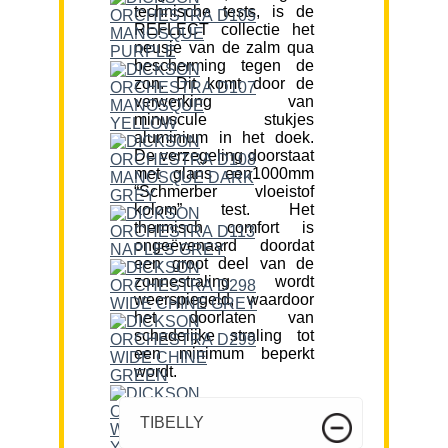
technische tests, is de
REFLECT collectie het
neusje van de zalm qua
bescherming tegen de
zon. Dit komt door de
verwerking van
minuscule stukjes
aluminium in het doek.
De verzegeling doorstaat
met glans een1000mm
“Schmerber vloeistof
kolom” test. Het
thermisch comfort is
ongeëvenaard doordat
een groot deel van de
zonnestraling wordt
weerspiegeld, waardoor
het doorlaten van
schadelijke straling tot
een minimum beperkt
wordt.
TIBELLY