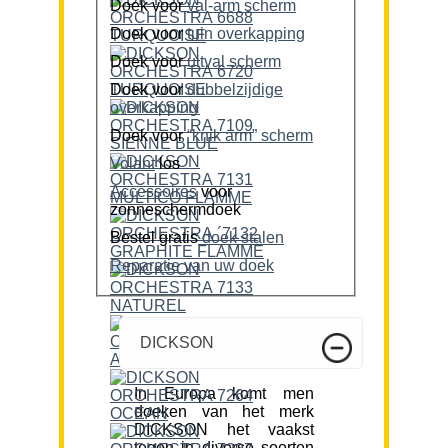
Doek voor
val-arm scherm
Doek voor
tuin overkapping
Doek voor
uitval scherm
Doek voor
dubbelzijdige
overkapping
Doek voor
“knik arm” scherm
Volant
los
Accessoires
voor
zonneschermdoek
Bestel gratis
doek stalen
Reparatie van uw doek
DICKSON
In Europa komt men
doeken van het merk
DICKSON het vaakst
tegen in diverse soorten