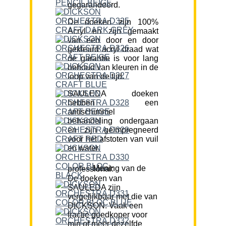
gegarandeerd.
De doeken zijn 100%
Acryl en zijn gemaakt
van een door en door
gekleurd acryl draad wat
de garantie is voor lang
behoud van kleuren in de
loop van de tijd.
SAULEDA doeken
hebben een
antischimmel
behandeling ondergaan
en zijn geïmpregneerd
voor het afstoten van vuil
en water.
Mening van de professional:
De doeken van
SAULEDA zijn
vergelijkbaar met die van
DICKSON. Vaak een
fractie goedkoper voor
min of meer dezelfde