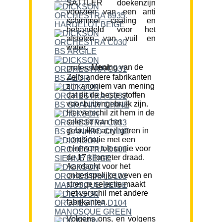
SATTLER doekenzijn
voorzien van een anti
schimmel coating en
behandeld voor het
afstoten van vuil en
water.
Mening van de professional:
Zelfs andere fabrikanten
zijn anoniem van mening
dat dit de beste stoffen
voor buitengebruik zijn.
Het verschil zit hem in de
selectie van het
gebruikte acryl garen in
combinatie met een
minimum tolerantie voor
de 17 kilometer draad.
Aandacht voor het
onberispelijke weven en
strenge selectie maakt
het verschil met andere
fabrikanten.
Volgens ons, en volgens