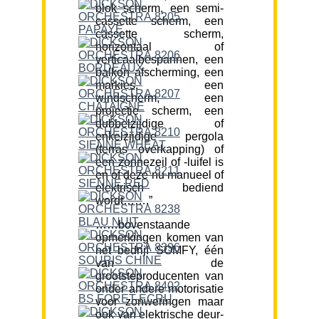
blok scherm, een semi-
cassette scherm, een
cassette scherm,
horizontaal of
verticaalbespannen, een
balkon afscherming, een
markies, een
windscherm, een
projectie scherm, een
dubbelzijdige of
enkelzijdige pergola
(terras overkapping) of
een zonnezeil of -luifel is
en of deze nu manueel of
elektrisch bediend
wordt…….”
……bovenstaande
opmerkingen komen van
het bedrijf SOMFY, één
van de
grootsteproducenten van
onder andere motorisatie
voor zonweringen maar
ook van elektrische deur-