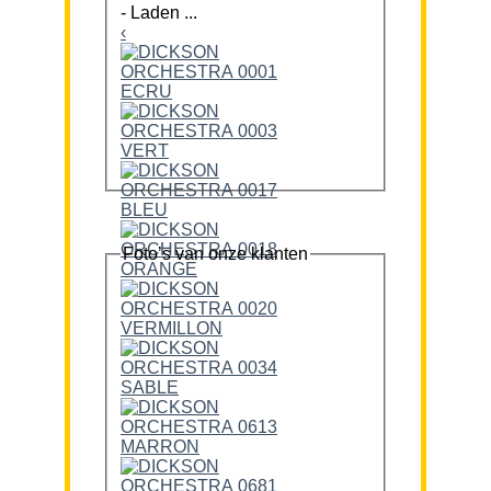
-
Laden ...
‹
Foto’s van onze klanten