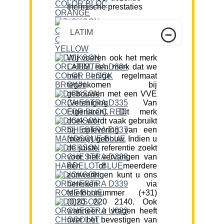
thermische prestaties
LATIM
Wij voeren ook het merk
LATIM, een merk dat we
met enige regelmaat
tegenkomen bij
gebouwen met een VVE
(Vereniging Van
Eigenaren). Dit merk
doek wordt vaak gebruikt
bij oplevering van een
(nieuw) gebouw. Indien u
de juiste referentie zoekt
voor het vervangen van
één of meerdere
zonweringen kunt u ons
bereiken via
telefoonnummer (+31)
(0)20 220 2140. Ook
wanneer u vragen heeft
over het bevestigen van