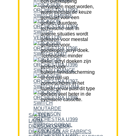
een overkapping
vervangen moet worden,
wordt meestal de keuze
gemaakt voor een
gelijke, duurdere,
technische stof. In
andere situaties wordt
gekozen voor meestal
gekozen voor,
goedkoper, acryl doek.
Technische, minder
dikke, acryl doeken zijn
perfect voor
balkon-/windafscherming
of een roll-up
zonnescherm. In het
laatste geval past dit type
doeken veel beter in de
eventuele cassette.
SATTLER
LATIM
DICKSON OPERA
DICKSON SOLAR FABRICS