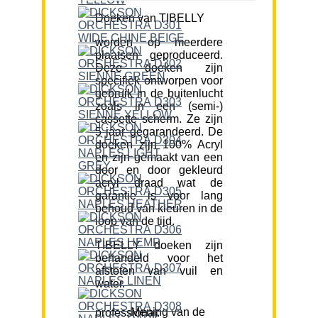
Doeken van TIBELLY
worden op meerdere
plaatsen geproduceerd.
Deze doeken zijn
specifiek ontworpen voor
gebruik in de buitenlucht
zoals in een (semi-)
cassette scherm. Ze zijn
5 jaar gegarandeerd. De
doeken zijn 100% Acryl
en zijn gemaakt van een
door en door gekleurd
acryl draad wat de
garantie is voor lang
behoud van kleuren in de
loop van de tijd.
TIBELLY doeken zijn
behandeld voor het
afstoten van vuil en
water.
Mening van de professional: