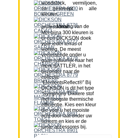
woodstock, vermiljoen,
en gestreept in alle
kleuren.
Mening van de professional:
Met bijna 300 kleuren is
er een DICKSON doek
voor ieder terras of
woning. De meest
veeleisende onder u
gaan natuurlijk naar het
merk SATTLER, in het
bijzonder naar de
collectie
“ElementsReflect®” Bij
DICKSON is dit het type
“Symphony”Dikkere stof
met hoogste thermische
efficiëntie. Kies een kleur
die voor u het mooiste
licht door laat onder uw
scherm en kies er de
juiste accessores bij.