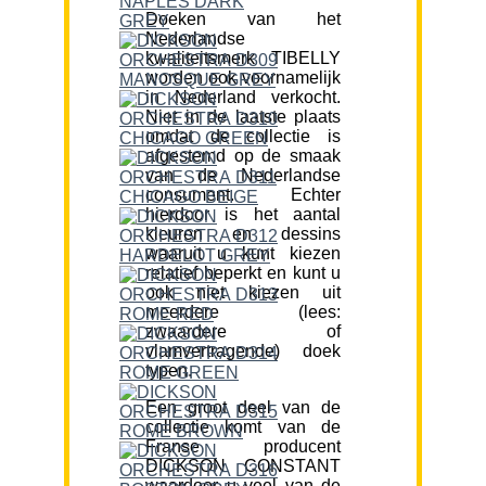
Doeken van het
Nederlandse
kwaliteitsmerk TIBELLY
worden ook voornamelijk
in Nederland verkocht.
Niet in de laatste plaats
omdat de collectie is
afgestemd op de smaak
van de Nederlandse
consument. Echter
hierdoor is het aantal
kleuren en dessins
waaruit u kunt kiezen
relatief beperkt en kunt u
ook niet kiezen uit
meerdere (lees:
zwaardere of
vlamvertragende) doek
typen.
Een groot deel van de
collectie komt van de
Franse producent
DICKSON CONSTANT
waardoor u veel van de