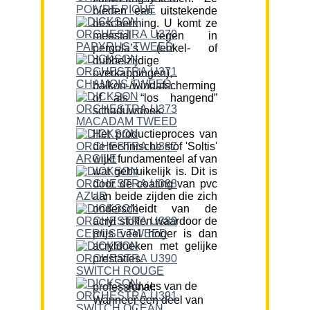
bieden een uitstekende
bescherming. U komt ze
meestal tegen in
pergola’s (enkel- of
dubbelzijdige
overkappingen),
balkon-/windafscherming
of als “los hangend”
schaduwdoek.
Het productieproces van
de technische stof 'Soltis'
wijkt fundamenteel af van
wat gebruikelijk is. Dit is
door de coating van pvc
aan beide zijden die zich
onderscheidt van de
acryl stoffen waardoor de
prijs veel hoger is dan
acryldoeken met gelijke
prestaties.
Advies van de professional:
Wanneer een deel van