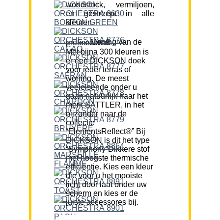
woodstock, vermiljoen,
en gestreept in alle
kleuren.
Mening van de professional:
Met bijna 300 kleuren is
er een DICKSON doek
voor ieder terras of
woning. De meest
veeleisende onder u
gaan natuurlijk naar het
merk SATTLER, in het
bijzonder naar de
collectie
“ElementsReflect®” Bij
DICKSON is dit het type
“Symphony”Dikkere stof
met hoogste thermische
efficiëntie. Kies een kleur
die voor u het mooiste
licht door laat onder uw
scherm en kies er de
juiste accessores bij.