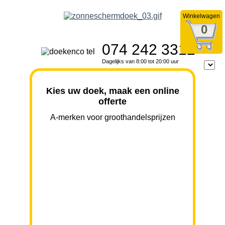
Winkelwagen
0
074 242 3312
Dagelijks van 8:00 tot 20:00 uur
Kies uw doek, maak een online
offerte
A-merken voor groothandelsprijzen
BREEDTE
UITVAL
HOOGTE