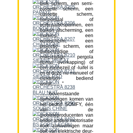
blok scherm, een semi-
cassette scherm, een
cassette scherm,
horizontaal of
verticaalbespannen, een
balkon afscherming, een
markies, een
windscherm, een
projectie scherm, een
dubbelzijdige of
enkelzijdige pergola
(terras overkapping) of
een zonnezeil of -luifel is
en of deze nu manueel of
elektrisch bediend
wordt…….”
……bovenstaande
opmerkingen komen van
het bedrijf SOMFY, één
van de
grootsteproducenten van
onder andere motorisatie
voor zonweringen maar
ook van elektrische deur-