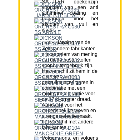
SATTLER doekenzijn
voorzien van een anti
schimmel coating en
behandeld voor het
afstoten van vuil en
water.
Mening van de professional:
Zelfs andere fabrikanten
zijn anoniem van mening
dat dit de beste stoffen
voor buitengebruik zijn.
Het verschil zit hem in de
selectie van het
gebruikte acryl garen in
combinatie met een
minimum tolerantie voor
de 17 kilometer draad.
Aandacht voor het
onberispelijke weven en
strenge selectie maakt
het verschil met andere
fabrikanten.
Volgens ons, en volgens