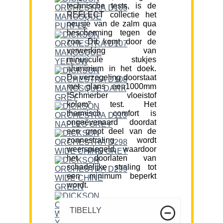
technische tests, is de
REFLECT collectie het
neusje van de zalm qua
bescherming tegen de
zon. Dit komt door de
verwerking van
minuscule stukjes
aluminium in het doek.
De verzegeling doorstaat
met glans een1000mm
“Schmerber vloeistof
kolom” test. Het
thermisch comfort is
ongeëvenaard doordat
een groot deel van de
zonnestraling wordt
weerspiegeld, waardoor
het doorlaten van
schadelijke straling tot
een minimum beperkt
wordt.
TIBELLY