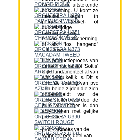
bieden een uitstekende
bescherming. U komt ze
meestal tegen in
pergola’s (enkel- of
dubbelzijdige
overkappingen),
balkon-/windafscherming
of als “los hangend”
schaduwdoek.
Het productieproces van
de technische stof 'Soltis'
wijkt fundamenteel af van
wat gebruikelijk is. Dit is
door de coating van pvc
aan beide zijden die zich
onderscheidt van de
acryl stoffen waardoor de
prijs veel hoger is dan
acryldoeken met gelijke
prestaties.
Advies van de professional:
Wanneer een deel van