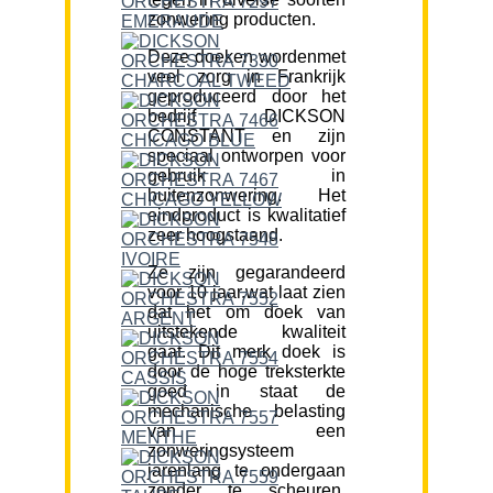
zonwering producten.
Deze doeken wordenmet
veel zorg in Frankrijk
geproduceerd door het
bedrijf DICKSON
CONSTANT en zijn
speciaal ontworpen voor
gebruik in
buitenzonwering. Het
eindproduct is kwalitatief
zeer hoogstaand.
Ze zijn gegarandeerd
voor 10 jaar,wat laat zien
dat het om doek van
uitstekende kwaliteit
gaat. Dit merk doek is
door de hoge treksterkte
goed in staat de
mechanische belasting
van een
zonweringsysteem
jarenlang te ondergaan
zonder te scheuren.