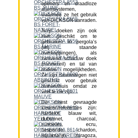
openers en draadloze
alarmsystemen,
waarmee ze het gebruik
van DICKSON aanraden.
Acryl doeken zijn ook
zeer geschikt om te
gebruiken in pergola’s
(vrij staande
overkappingen), als
zwevend schaduw doek
(zonnezeil) en tal van
andere mogelijkheden.
Ze zijn daarentegen niet
geschikt voor gebruik
binnenshuis omdat ze
veel te dik zijn.
De meest gevraagde
kleuren/referenties zijn:
hardelot, blauw wit,
dubonnet, charcoal,
sunbeam, ecru,
hesperide, chardon,
aquamarijn, zaragoza,