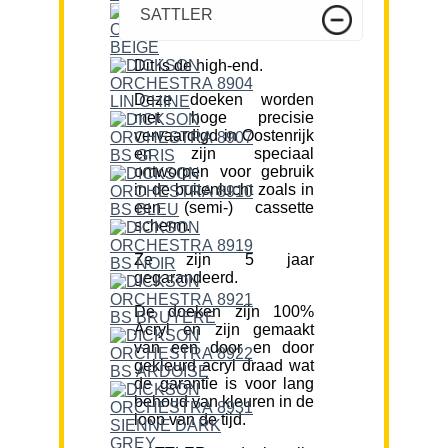
SATTLER
Dit is de high-end.
Deze doeken worden
met hoge precisie
vervaardigd in Oostenrijk
en zijn speciaal
ontworpen voor gebruik
in de buitenlucht zoals in
een (semi-) cassette
scherm.
Ze zijn 5 jaar
gegarandeerd.
De doeken zijn 100%
Acryl en zijn gemaakt
van een door en door
gekleurd acryl draad wat
de garantie is voor lang
behoud van kleuren in de
loop van de tijd.