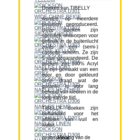
Doeken van TIBELLY
worden op meerdere
plaatsen geproduceerd.
Deze doeken zijn
specifiek ontworpen voor
gebruik in de buitenlucht
zoals in een (semi-)
cassette scherm. Ze zijn
5 jaar gegarandeerd. De
doeken zijn 100% Acryl
en zijn gemaakt van een
door en door gekleurd
acryl draad wat de
garantie is voor lang
behoud van kleuren in de
loop van de tijd.
TIBELLY doeken zijn
behandeld voor het
afstoten van vuil en
water.
Mening van de professional: