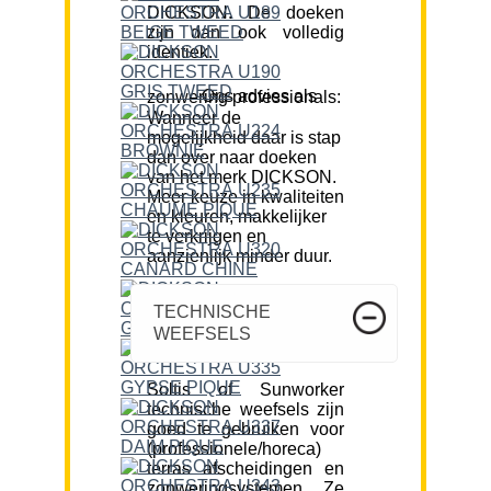
DICKSON. De doeken
zijn dan ook volledig
identiek.
Ons advies als zonwering professionals:
Wanneer de
mogelijkheid daar is stap
dan over naar doeken
van het merk DICKSON.
Meer keuze in kwaliteiten
en kleuren, makkelijker
te verkrijgen en
aanzienlijk minder duur.
TECHNISCHE
WEEFSELS
Soltis of Sunworker
technische weefsels zijn
goed te gebruiken voor
(professionele/horeca)
terras afscheidingen en
zonweringsystemen. Ze