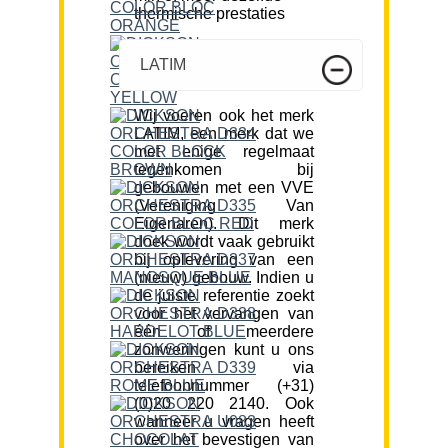
thermische prestaties
LATIM
Wij voeren ook het merk
LATIM, een merk dat we
met enige regelmaat
tegenkomen bij
gebouwen met een VVE
(Vereniging Van
Eigenaren). Dit merk
doek wordt vaak gebruikt
bij oplevering van een
(nieuw) gebouw. Indien u
de juiste referentie zoekt
voor het vervangen van
één of meerdere
zonweringen kunt u ons
bereiken via
telefoonnummer (+31)
(0)20 220 2140. Ook
wanneer u vragen heeft
over het bevestigen van