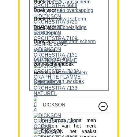
Doek voor
val-arm scherm
Doek voor
tuin overkapping
Doek voor
uitval scherm
Doek voor
dubbelzijdige
overkapping
Doek voor
“knik arm” scherm
Volant
los
Accessoires
voor
zonneschermdoek
Bestel gratis
doek stalen
Reparatie van uw doek
DICKSON
In Europa komt men
doeken van het merk
DICKSON het vaakst
tegen in diverse soorten