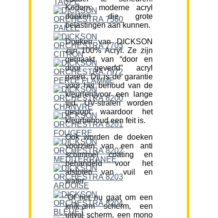
Kortom; moderne acryl
doeken die grote
belastingen aan kunnen.
Doeken van DICKSON
zijn 100% Acryl. Ze zijn
gemaakt van “door en
door geverfd” acryl
garen. Dit is de garantie
voor het behoud van de
kleur(en)voor een lange
tijd. UV-stralen worden
gestopt waardoor het
kleurbehoud een feit is.
Ook worden de doeken
voorzien van een anti
schimmel coating en
behandeld voor het
afstoten van vuil en
water.
“Of het nu gaat om een
knik-arm scherm, een
uitval scherm, een mono