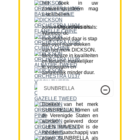
het doek in uw
zonweringsysteem mag
u ons bellen.
Ons advies als zonwering professionals:
Wanneer de
mogelijkheid daar is stap
dan over naar doeken
van het merk DICKSON.
Meer keuze in kwaliteiten
en kleuren, makkelijker
te verkrijgen en
aanzienlijk minder duur.
SUNBRELLA
Doeken van het merk
SUNBRELLA komen uit
de Verenigde Staten en
worden geleverd door
GLEN RAVEN.Dit is de
moedermaatschappij van
zowel SUNBRELLA als