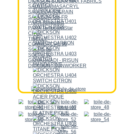
DICKSON SOLAR MAX FABRICS
SAULEDA MASACRYL
SAULEDA SOLRAIN
SAULEDA Top-FR
PARA Tempotest
PARA TempotestStar
CITEL
TIBELLY
COMMERCIAL 95
SOLTIS 86
SOLTIS 92
GIOVARNADI - IRISUN
DICKSON - SUNWORKER