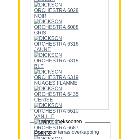
Andere doeksoorten
Doek voor
terras overkapping