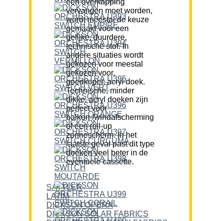
een overkapping
vervangen moet worden,
wordt meestal de keuze
gemaakt voor een
gelijke, duurdere,
technische stof. In
andere situaties wordt
gekozen voor meestal
gekozen voor,
goedkoper, acryl doek.
Technische, minder
dikke, acryl doeken zijn
perfect voor
balkon-/windafscherming
of een roll-up
zonnescherm. In het
laatste geval past dit type
doeken veel beter in de
eventuele cassette.
SATTLER
LATIM
DICKSON OPERA
DICKSON SOLAR FABRICS