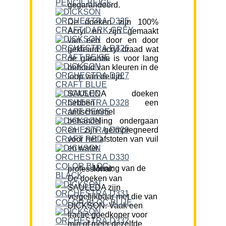
gegarandeerd.
De doeken zijn 100%
Acryl en zijn gemaakt
van een door en door
gekleurd acryl draad wat
de garantie is voor lang
behoud van kleuren in de
loop van de tijd.
SAULEDA doeken
hebben een
antischimmel
behandeling ondergaan
en zijn geïmpregneerd
voor het afstoten van vuil
en water.
Mening van de professional:
De doeken van
SAULEDA zijn
vergelijkbaar met die van
DICKSON. Vaak een
fractie goedkoper voor
min of meer dezelfde