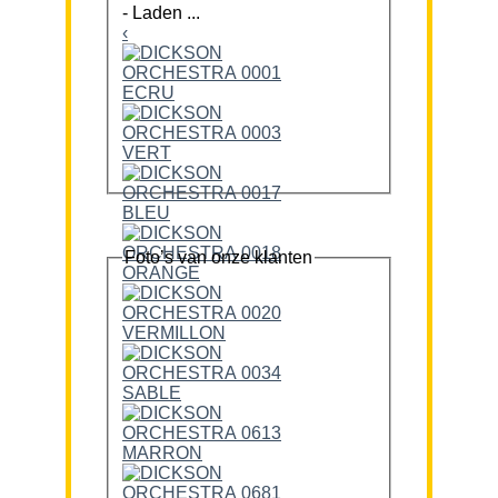
-
Laden ...
‹
Foto’s van onze klanten