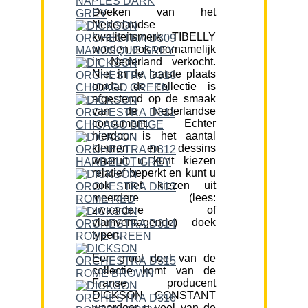
Doeken van het
Nederlandse
kwaliteitsmerk TIBELLY
worden ook voornamelijk
in Nederland verkocht.
Niet in de laatste plaats
omdat de collectie is
afgestemd op de smaak
van de Nederlandse
consument. Echter
hierdoor is het aantal
kleuren en dessins
waaruit u kunt kiezen
relatief beperkt en kunt u
ook niet kiezen uit
meerdere (lees:
zwaardere of
vlamvertragende) doek
typen.
Een groot deel van de
collectie komt van de
Franse producent
DICKSON CONSTANT
waardoor u veel van de