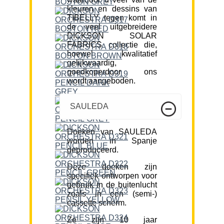
kleuren en dessins van
TIBELLY tegen komt in
de veel uitgebreidere
DICKSON SOLAR
FABRICS collectie die,
hoewel kwalitatief
gelijkwaardig,
goedkoperdoor ons
wordt aangeboden.
SAULEDA
Doeken van SAULEDA
worden in Spanje
geproduceerd.
Deze doeken zijn
specifiek ontworpen voor
gebruik in de buitenlucht
zoals in een (semi-)
cassette scherm.
Ze zijn 10 jaar