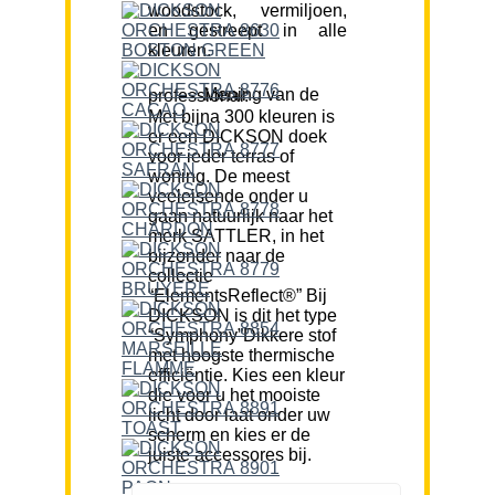
woodstock, vermiljoen,
en gestreept in alle
kleuren.
Mening van de professional:
Met bijna 300 kleuren is
er een DICKSON doek
voor ieder terras of
woning. De meest
veeleisende onder u
gaan natuurlijk naar het
merk SATTLER, in het
bijzonder naar de
collectie
“ElementsReflect®” Bij
DICKSON is dit het type
“Symphony”Dikkere stof
met hoogste thermische
efficiëntie. Kies een kleur
die voor u het mooiste
licht door laat onder uw
scherm en kies er de
juiste accessores bij.