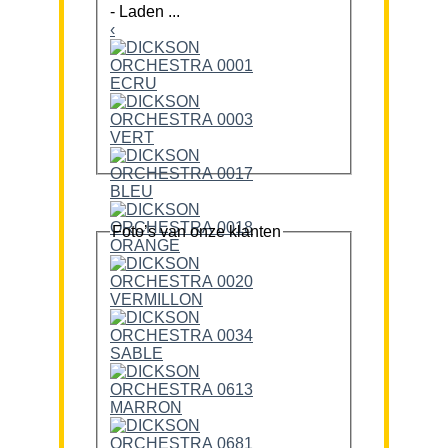
-
Laden ...
‹
Foto’s van onze klanten