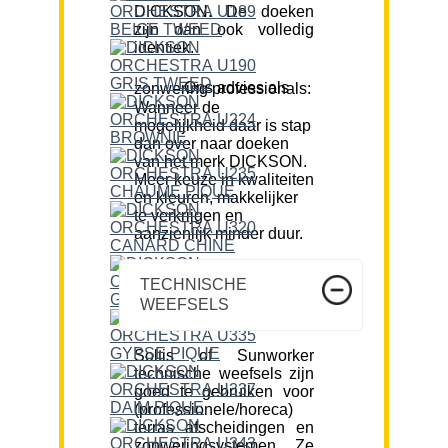
DICKSON. De doeken
zijn dan ook volledig
identiek.
Ons advies als zonwering professionals:
Wanneer de
mogelijkheid daar is stap
dan over naar doeken
van het merk DICKSON.
Meer keuze in kwaliteiten
en kleuren, makkelijker
te verkrijgen en
aanzienlijk minder duur.
TECHNISCHE
WEEFSELS
Soltis of Sunworker
technische weefsels zijn
goed te gebruiken voor
(professionele/horeca)
terras afscheidingen en
zonweringsystemen. Ze