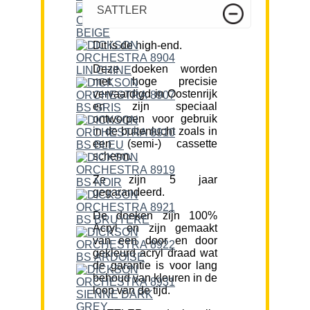
SATTLER
Dit is de high-end.
Deze doeken worden
met hoge precisie
vervaardigd in Oostenrijk
en zijn speciaal
ontworpen voor gebruik
in de buitenlucht zoals in
een (semi-) cassette
scherm.
Ze zijn 5 jaar
gegarandeerd.
De doeken zijn 100%
Acryl en zijn gemaakt
van een door en door
gekleurd acryl draad wat
de garantie is voor lang
behoud van kleuren in de
loop van de tijd.