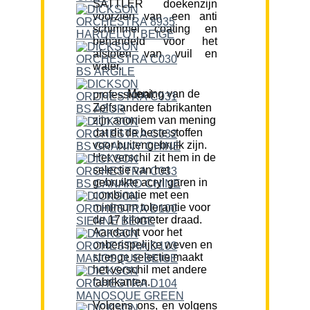
SATTLER doekenzijn
voorzien van een anti
schimmel coating en
behandeld voor het
afstoten van vuil en
water.
Mening van de professional:
Zelfs andere fabrikanten
zijn anoniem van mening
dat dit de beste stoffen
voor buitengebruik zijn.
Het verschil zit hem in de
selectie van het
gebruikte acryl garen in
combinatie met een
minimum tolerantie voor
de 17 kilometer draad.
Aandacht voor het
onberispelijke weven en
strenge selectie maakt
het verschil met andere
fabrikanten.
Volgens ons, en volgens