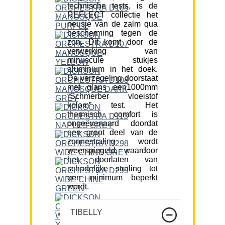
technische tests, is de
REFLECT collectie het
neusje van de zalm qua
bescherming tegen de
zon. Dit komt door de
verwerking van
minuscule stukjes
aluminium in het doek.
De verzegeling doorstaat
met glans een1000mm
“Schmerber vloeistof
kolom” test. Het
thermisch comfort is
ongeëvenaard doordat
een groot deel van de
zonnestraling wordt
weerspiegeld, waardoor
het doorlaten van
schadelijke straling tot
een minimum beperkt
wordt.
TIBELLY