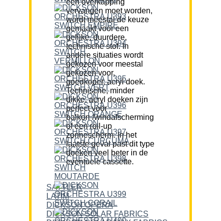
een overkapping
vervangen moet worden,
wordt meestal de keuze
gemaakt voor een
gelijke, duurdere,
technische stof. In
andere situaties wordt
gekozen voor meestal
gekozen voor,
goedkoper, acryl doek.
Technische, minder
dikke, acryl doeken zijn
perfect voor
balkon-/windafscherming
of een roll-up
zonnescherm. In het
laatste geval past dit type
doeken veel beter in de
eventuele cassette.
SATTLER
LATIM
DICKSON OPERA
DICKSON SOLAR FABRICS