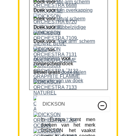
Doek voor
val-arm scherm
Doek voor
tuin overkapping
Doek voor
uitval scherm
Doek voor
dubbelzijdige
overkapping
Doek voor
“knik arm” scherm
Volant
los
Accessoires
voor
zonneschermdoek
Bestel gratis
doek stalen
Reparatie van uw doek
DICKSON
In Europa komt men
doeken van het merk
DICKSON het vaakst
tegen in diverse soorten