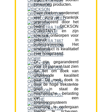
zonwering producten.
Deze doeken wordenmet
veel zorg in Frankrijk
geproduceerd door het
bedrijf DICKSON
CONSTANT en zijn
speciaal ontworpen voor
gebruik in
buitenzonwering. Het
eindproduct is kwalitatief
zeer hoogstaand.
Ze zijn gegarandeerd
voor 10 jaar,wat laat zien
dat het om doek van
uitstekende kwaliteit
gaat. Dit merk doek is
door de hoge treksterkte
goed in staat de
mechanische belasting
van een
zonweringsysteem
jarenlang te ondergaan
zonder te scheuren.