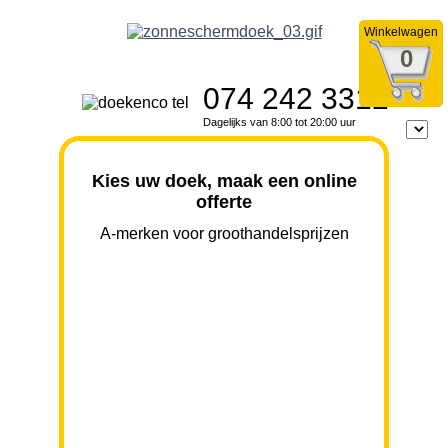
Winkelwagen
0
074 242 3312
Dagelijks van 8:00 tot 20:00 uur
Kies uw doek, maak een online
offerte
A-merken voor groothandelsprijzen
BREEDTE
UITVAL
HOOGTE