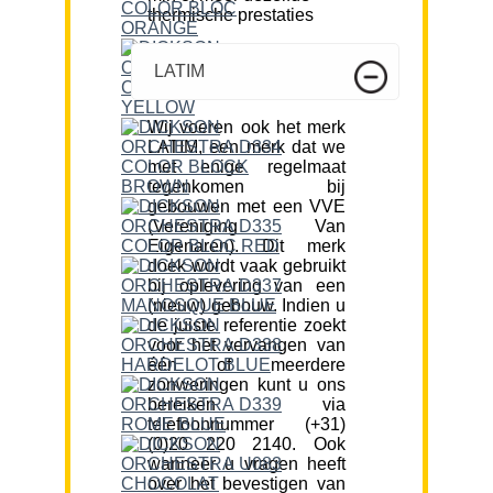
thermische prestaties
LATIM
Wij voeren ook het merk
LATIM, een merk dat we
met enige regelmaat
tegenkomen bij
gebouwen met een VVE
(Vereniging Van
Eigenaren). Dit merk
doek wordt vaak gebruikt
bij oplevering van een
(nieuw) gebouw. Indien u
de juiste referentie zoekt
voor het vervangen van
één of meerdere
zonweringen kunt u ons
bereiken via
telefoonnummer (+31)
(0)20 220 2140. Ook
wanneer u vragen heeft
over het bevestigen van