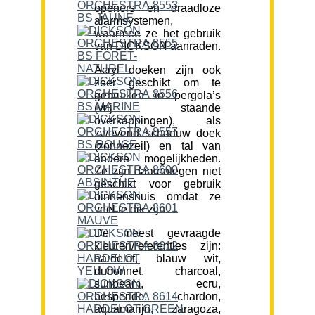
openers en draadloze
alarmsystemen,
waarmee ze het gebruik
van DICKSON aanraden.
Acryl doeken zijn ook
zeer geschikt om te
gebruiken in pergola’s
(vrij staande
overkappingen), als
zwevend schaduw doek
(zonnezeil) en tal van
andere mogelijkheden.
Ze zijn daarentegen niet
geschikt voor gebruik
binnenshuis omdat ze
veel te dik zijn.
De meest gevraagde
kleuren/referenties zijn:
hardelot, blauw wit,
dubonnet, charcoal,
sunbeam, ecru,
hesperide, chardon,
aquamarijn, zaragoza,