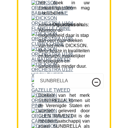
het doek in uw
zonweringsysteem mag
u ons bellen.
Ons advies als zonwering professionals:
Wanneer de
mogelijkheid daar is stap
dan over naar doeken
van het merk DICKSON.
Meer keuze in kwaliteiten
en kleuren, makkelijker
te verkrijgen en
aanzienlijk minder duur.
SUNBRELLA
Doeken van het merk
SUNBRELLA komen uit
de Verenigde Staten en
worden geleverd door
GLEN RAVEN.Dit is de
moedermaatschappij van
zowel SUNBRELLA als