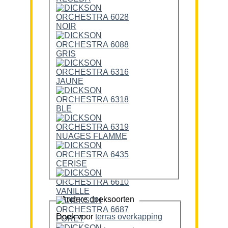
Andere doeksoorten
Doek voor
terras overkapping