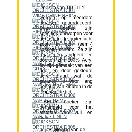
Doeken van TIBELLY
worden op meerdere
plaatsen geproduceerd.
Deze doeken zijn
specifiek ontworpen voor
gebruik in de buitenlucht
zoals in een (semi-)
cassette scherm. Ze zijn
5 jaar gegarandeerd. De
doeken zijn 100% Acryl
en zijn gemaakt van een
door en door gekleurd
acryl draad wat de
garantie is voor lang
behoud van kleuren in de
loop van de tijd.
TIBELLY doeken zijn
behandeld voor het
afstoten van vuil en
water.
Mening van de professional: