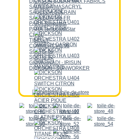
DICKSON SOLAR MAX FABRICS
SAULEDA MASACRYL
SAULEDA SOLRAIN
SAULEDA Top-FR
PARA Tempotest
PARA TempotestStar
CITEL
TIBELLY
COMMERCIAL 95
SOLTIS 86
SOLTIS 92
GIOVARNADI - IRISUN
DICKSON - SUNWORKER