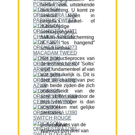
bieden een uitstekende
bescherming. U komt ze
meestal tegen in
pergola’s (enkel- of
dubbelzijdige
overkappingen),
balkon-/windafscherming
of als “los hangend”
schaduwdoek.
Het productieproces van
de technische stof 'Soltis'
wijkt fundamenteel af van
wat gebruikelijk is. Dit is
door de coating van pvc
aan beide zijden die zich
onderscheidt van de
acryl stoffen waardoor de
prijs veel hoger is dan
acryldoeken met gelijke
prestaties.
Advies van de professional:
Wanneer een deel van