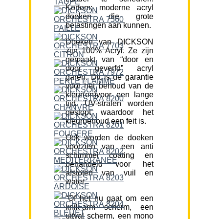
Kortom; moderne acryl
doeken die grote
belastingen aan kunnen.
Doeken van DICKSON
zijn 100% Acryl. Ze zijn
gemaakt van “door en
door geverfd” acryl
garen. Dit is de garantie
voor het behoud van de
kleur(en)voor een lange
tijd. UV-stralen worden
gestopt waardoor het
kleurbehoud een feit is.
Ook worden de doeken
voorzien van een anti
schimmel coating en
behandeld voor het
afstoten van vuil en
water.
“Of het nu gaat om een
knik-arm scherm, een
uitval scherm, een mono