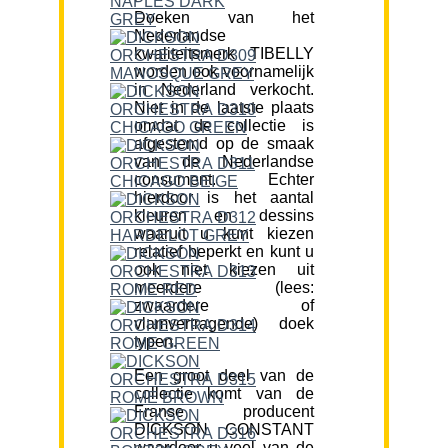
Doeken van het
Nederlandse
kwaliteitsmerk TIBELLY
worden ook voornamelijk
in Nederland verkocht.
Niet in de laatste plaats
omdat de collectie is
afgestemd op de smaak
van de Nederlandse
consument. Echter
hierdoor is het aantal
kleuren en dessins
waaruit u kunt kiezen
relatief beperkt en kunt u
ook niet kiezen uit
meerdere (lees:
zwaardere of
vlamvertragende) doek
typen.
Een groot deel van de
collectie komt van de
Franse producent
DICKSON CONSTANT
waardoor u veel van de