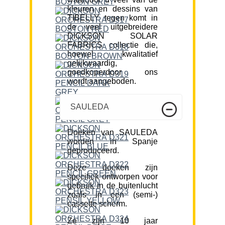
kleuren en dessins van
TIBELLY tegen komt in
de veel uitgebreidere
DICKSON SOLAR
FABRICS collectie die,
hoewel kwalitatief
gelijkwaardig,
goedkoperdoor ons
wordt aangeboden.
SAULEDA
Doeken van SAULEDA
worden in Spanje
geproduceerd.
Deze doeken zijn
specifiek ontworpen voor
gebruik in de buitenlucht
zoals in een (semi-)
cassette scherm.
Ze zijn 10 jaar