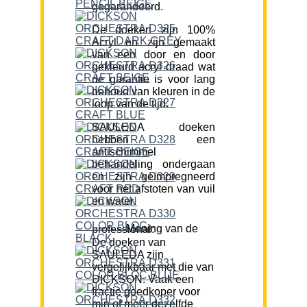
gegarandeerd.
De doeken zijn 100%
Acryl en zijn gemaakt
van een door en door
gekleurd acryl draad wat
de garantie is voor lang
behoud van kleuren in de
loop van de tijd.
SAULEDA doeken
hebben een
antischimmel
behandeling ondergaan
en zijn geïmpregneerd
voor het afstoten van vuil
en water.
Mening van de professional:
De doeken van
SAULEDA zijn
vergelijkbaar met die van
DICKSON. Vaak een
fractie goedkoper voor
min of meer dezelfde