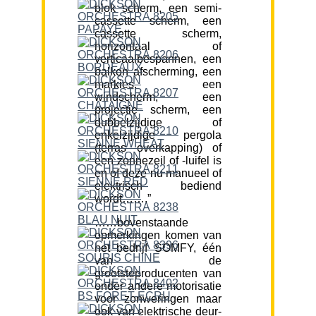
blok scherm, een semi-
cassette scherm, een
cassette scherm,
horizontaal of
verticaalbespannen, een
balkon afscherming, een
markies, een
windscherm, een
projectie scherm, een
dubbelzijdige of
enkelzijdige pergola
(terras overkapping) of
een zonnezeil of -luifel is
en of deze nu manueel of
elektrisch bediend
wordt…….”
……bovenstaande
opmerkingen komen van
het bedrijf SOMFY, één
van de
grootsteproducenten van
onder andere motorisatie
voor zonweringen maar
ook van elektrische deur-