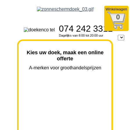
Winkelwagen
0
074 242 3312
Dagelijks van 8:00 tot 20:00 uur
Kies uw doek, maak een online
offerte
A-merken voor groothandelsprijzen
BREEDTE
UITVAL
HOOGTE