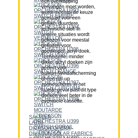
een overkapping
vervangen moet worden,
wordt meestal de keuze
gemaakt voor een
gelijke, duurdere,
technische stof. In
andere situaties wordt
gekozen voor meestal
gekozen voor,
goedkoper, acryl doek.
Technische, minder
dikke, acryl doeken zijn
perfect voor
balkon-/windafscherming
of een roll-up
zonnescherm. In het
laatste geval past dit type
doeken veel beter in de
eventuele cassette.
SATTLER
LATIM
DICKSON OPERA
DICKSON SOLAR FABRICS