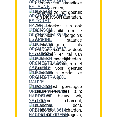
openers en draadloze
alarmsystemen,
waarmee ze het gebruik
van DICKSON aanraden.
Acryl doeken zijn ook
zeer geschikt om te
gebruiken in pergola’s
(vrij staande
overkappingen), als
zwevend schaduw doek
(zonnezeil) en tal van
andere mogelijkheden.
Ze zijn daarentegen niet
geschikt voor gebruik
binnenshuis omdat ze
veel te dik zijn.
De meest gevraagde
kleuren/referenties zijn:
hardelot, blauw wit,
dubonnet, charcoal,
sunbeam, ecru,
hesperide, chardon,
aquamarijn, zaragoza,