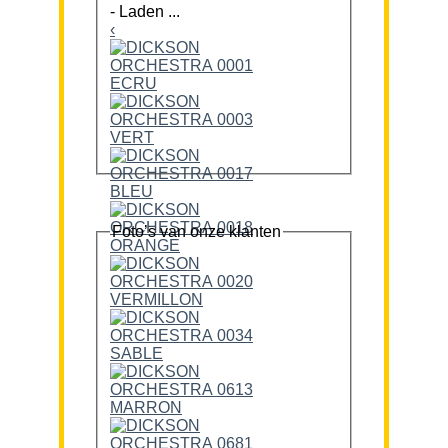
-
Laden ...
‹
Foto’s van onze klanten