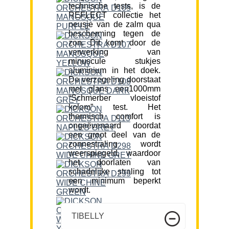
technische tests, is de
REFLECT collectie het
neusje van de zalm qua
bescherming tegen de
zon. Dit komt door de
verwerking van
minuscule stukjes
aluminium in het doek.
De verzegeling doorstaat
met glans een1000mm
“Schmerber vloeistof
kolom” test. Het
thermisch comfort is
ongeëvenaard doordat
een groot deel van de
zonnestraling wordt
weerspiegeld, waardoor
het doorlaten van
schadelijke straling tot
een minimum beperkt
wordt.
TIBELLY