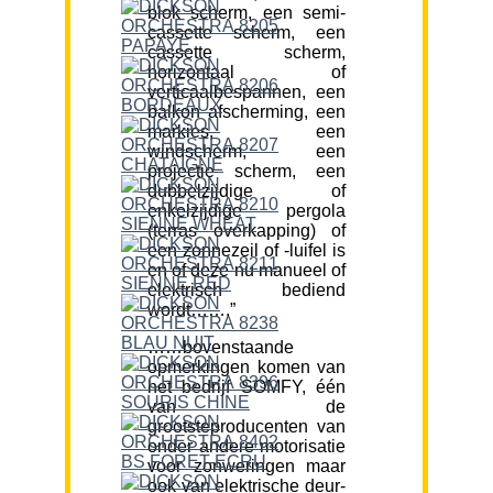
blok scherm, een semi-
cassette scherm, een
cassette scherm,
horizontaal of
verticaalbespannen, een
balkon afscherming, een
markies, een
windscherm, een
projectie scherm, een
dubbelzijdige of
enkelzijdige pergola
(terras overkapping) of
een zonnezeil of -luifel is
en of deze nu manueel of
elektrisch bediend
wordt…….”
……bovenstaande
opmerkingen komen van
het bedrijf SOMFY, één
van de
grootsteproducenten van
onder andere motorisatie
voor zonweringen maar
ook van elektrische deur-