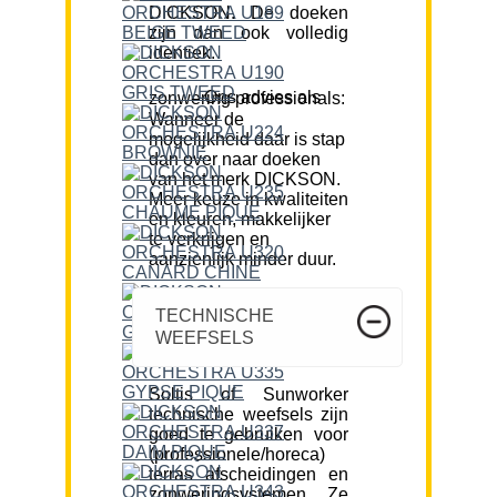
DICKSON. De doeken
zijn dan ook volledig
identiek.
Ons advies als zonwering professionals:
Wanneer de
mogelijkheid daar is stap
dan over naar doeken
van het merk DICKSON.
Meer keuze in kwaliteiten
en kleuren, makkelijker
te verkrijgen en
aanzienlijk minder duur.
TECHNISCHE
WEEFSELS
Soltis of Sunworker
technische weefsels zijn
goed te gebruiken voor
(professionele/horeca)
terras afscheidingen en
zonweringsystemen. Ze