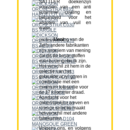
SATTLER doekenzijn
voorzien van een anti
schimmel coating en
behandeld voor het
afstoten van vuil en
water.
Mening van de professional:
Zelfs andere fabrikanten
zijn anoniem van mening
dat dit de beste stoffen
voor buitengebruik zijn.
Het verschil zit hem in de
selectie van het
gebruikte acryl garen in
combinatie met een
minimum tolerantie voor
de 17 kilometer draad.
Aandacht voor het
onberispelijke weven en
strenge selectie maakt
het verschil met andere
fabrikanten.
Volgens ons, en volgens