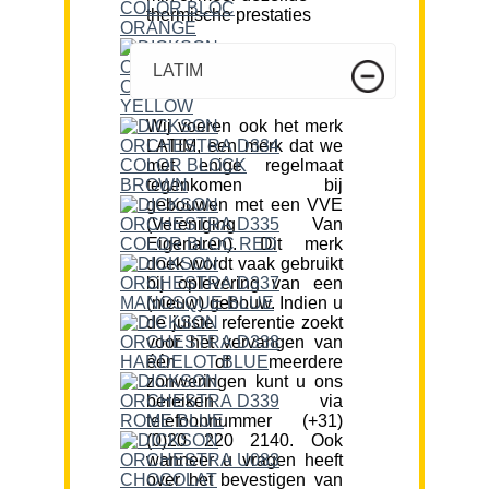
thermische prestaties
LATIM
Wij voeren ook het merk
LATIM, een merk dat we
met enige regelmaat
tegenkomen bij
gebouwen met een VVE
(Vereniging Van
Eigenaren). Dit merk
doek wordt vaak gebruikt
bij oplevering van een
(nieuw) gebouw. Indien u
de juiste referentie zoekt
voor het vervangen van
één of meerdere
zonweringen kunt u ons
bereiken via
telefoonnummer (+31)
(0)20 220 2140. Ook
wanneer u vragen heeft
over het bevestigen van