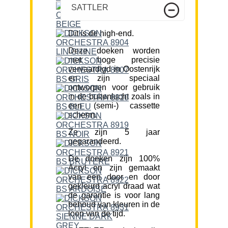
SATTLER
Dit is de high-end.
Deze doeken worden
met hoge precisie
vervaardigd in Oostenrijk
en zijn speciaal
ontworpen voor gebruik
in de buitenlucht zoals in
een (semi-) cassette
scherm.
Ze zijn 5 jaar
gegarandeerd.
De doeken zijn 100%
Acryl en zijn gemaakt
van een door en door
gekleurd acryl draad wat
de garantie is voor lang
behoud van kleuren in de
loop van de tijd.