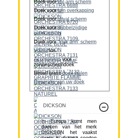
Doek voor
val-arm scherm
Doek voor
tuin overkapping
Doek voor
uitval scherm
Doek voor
dubbelzijdige
overkapping
Doek voor
“knik arm” scherm
Volant
los
Accessoires
voor
zonneschermdoek
Bestel gratis
doek stalen
Reparatie van uw doek
DICKSON
In Europa komt men
doeken van het merk
DICKSON het vaakst
tegen in diverse soorten