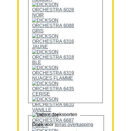
Andere doeksoorten
Doek voor
terras overkapping