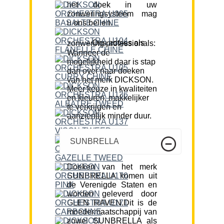
het doek in uw
zonweringsysteem mag
u ons bellen.
Ons advies als zonwering professionals:
Wanneer de
mogelijkheid daar is stap
dan over naar doeken
van het merk DICKSON.
Meer keuze in kwaliteiten
en kleuren, makkelijker
te verkrijgen en
aanzienlijk minder duur.
SUNBRELLA
Doeken van het merk
SUNBRELLA komen uit
de Verenigde Staten en
worden geleverd door
GLEN RAVEN.Dit is de
moedermaatschappij van
zowel SUNBRELLA als