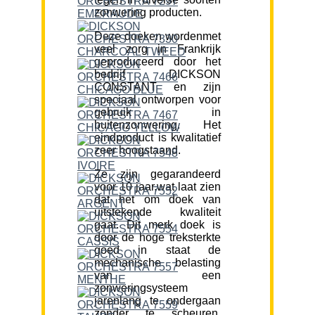
zonwering producten.
Deze doeken wordenmet
veel zorg in Frankrijk
geproduceerd door het
bedrijf DICKSON
CONSTANT en zijn
speciaal ontworpen voor
gebruik in
buitenzonwering. Het
eindproduct is kwalitatief
zeer hoogstaand.
Ze zijn gegarandeerd
voor 10 jaar,wat laat zien
dat het om doek van
uitstekende kwaliteit
gaat. Dit merk doek is
door de hoge treksterkte
goed in staat de
mechanische belasting
van een
zonweringsysteem
jarenlang te ondergaan
zonder te scheuren.