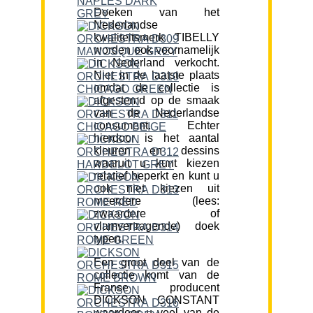
Doeken van het
Nederlandse
kwaliteitsmerk TIBELLY
worden ook voornamelijk
in Nederland verkocht.
Niet in de laatste plaats
omdat de collectie is
afgestemd op de smaak
van de Nederlandse
consument. Echter
hierdoor is het aantal
kleuren en dessins
waaruit u kunt kiezen
relatief beperkt en kunt u
ook niet kiezen uit
meerdere (lees:
zwaardere of
vlamvertragende) doek
typen.
Een groot deel van de
collectie komt van de
Franse producent
DICKSON CONSTANT
waardoor u veel van de