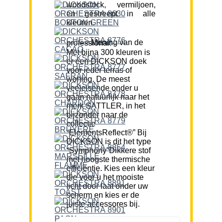
woodstock, vermiljoen,
en gestreept in alle
kleuren.
Mening van de professional:
Met bijna 300 kleuren is
er een DICKSON doek
voor ieder terras of
woning. De meest
veeleisende onder u
gaan natuurlijk naar het
merk SATTLER, in het
bijzonder naar de
collectie
“ElementsReflect®” Bij
DICKSON is dit het type
“Symphony”Dikkere stof
met hoogste thermische
efficiëntie. Kies een kleur
die voor u het mooiste
licht door laat onder uw
scherm en kies er de
juiste accessores bij.