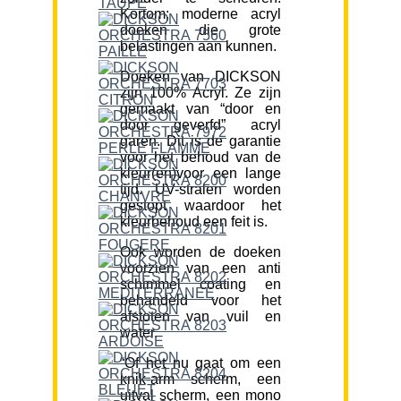
Kortom; moderne acryl
doeken die grote
belastingen aan kunnen.
Doeken van DICKSON
zijn 100% Acryl. Ze zijn
gemaakt van “door en
door geverfd” acryl
garen. Dit is de garantie
voor het behoud van de
kleur(en)voor een lange
tijd. UV-stralen worden
gestopt waardoor het
kleurbehoud een feit is.
Ook worden de doeken
voorzien van een anti
schimmel coating en
behandeld voor het
afstoten van vuil en
water.
“Of het nu gaat om een
knik-arm scherm, een
uitval scherm, een mono