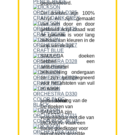
gegarandeerd.
De doeken zijn 100%
Acryl en zijn gemaakt
van een door en door
gekleurd acryl draad wat
de garantie is voor lang
behoud van kleuren in de
loop van de tijd.
SAULEDA doeken
hebben een
antischimmel
behandeling ondergaan
en zijn geïmpregneerd
voor het afstoten van vuil
en water.
Mening van de professional:
De doeken van
SAULEDA zijn
vergelijkbaar met die van
DICKSON. Vaak een
fractie goedkoper voor
min of meer dezelfde