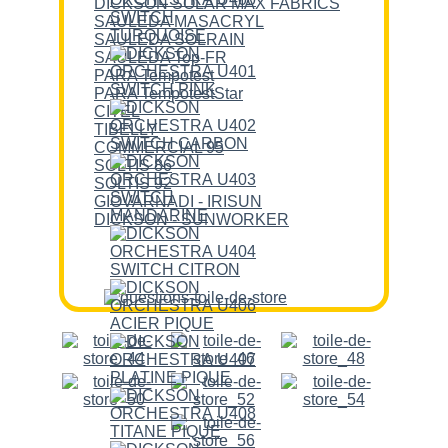
DICKSON SOLAR MAX FABRICS
SAULEDA MASACRYL
SAULEDA SOLRAIN
SAULEDA Top-FR
PARA Tempotest
PARA TempotestStar
CITEL
TIBELLY
COMMERCIAL 95
SOLTIS 86
SOLTIS 92
GIOVARNADI - IRISUN
DICKSON - SUNWORKER