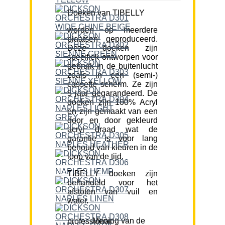
Doeken van TIBELLY
worden op meerdere
plaatsen geproduceerd.
Deze doeken zijn
specifiek ontworpen voor
gebruik in de buitenlucht
zoals in een (semi-)
cassette scherm. Ze zijn
5 jaar gegarandeerd. De
doeken zijn 100% Acryl
en zijn gemaakt van een
door en door gekleurd
acryl draad wat de
garantie is voor lang
behoud van kleuren in de
loop van de tijd.
TIBELLY doeken zijn
behandeld voor het
afstoten van vuil en
water.
Mening van de professional: