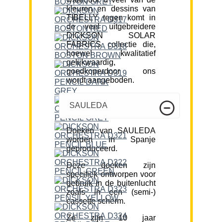
kleuren en dessins van
TIBELLY tegen komt in
de veel uitgebreidere
DICKSON SOLAR
FABRICS collectie die,
hoewel kwalitatief
gelijkwaardig,
goedkoperdoor ons
wordt aangeboden.
SAULEDA
Doeken van SAULEDA
worden in Spanje
geproduceerd.
Deze doeken zijn
specifiek ontworpen voor
gebruik in de buitenlucht
zoals in een (semi-)
cassette scherm.
Ze zijn 10 jaar