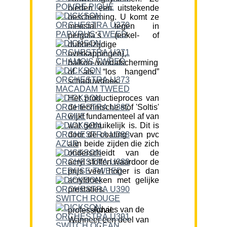
bieden een uitstekende
bescherming. U komt ze
meestal tegen in
pergola’s (enkel- of
dubbelzijdige
overkappingen),
balkon-/windafscherming
of als “los hangend”
schaduwdoek.
Het productieproces van
de technische stof 'Soltis'
wijkt fundamenteel af van
wat gebruikelijk is. Dit is
door de coating van pvc
aan beide zijden die zich
onderscheidt van de
acryl stoffen waardoor de
prijs veel hoger is dan
acryldoeken met gelijke
prestaties.
Advies van de professional:
Wanneer een deel van