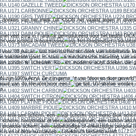
 doeken van het merk DICKSON het vaakst tegen in divers
met veel zorg in Frankrijk geproduceerd door het bedrijf 
en voor gebruik in buitenzonwering. Het eindproduct is kwalitat
 voor 10 jaar,wat laat zien dat het om doek van uitstekende kwa
e treksterkte goed in staat de mechanische belasting van 
aan zonder te scheuren. Kortom; moderne acryl doeken die g
ijn 100% Acryl. Ze zijn gemaakt van “door en door geverfd” a
houd van de kleur(en)voor een lange tijd. UV-stralen worden
s.
n voorzien van een anti schimmel coating en behandeld voor h
een knik-arm scherm, een uitval scherm, een mono blok scher
 scherm, horizontaal of verticaalbespannen, een balkon afsc
projectie scherm, een dubbelzijdige of enkelzijdige pergola (t
fel is en of deze nu manueel of elektrisch bediend wordt…….”