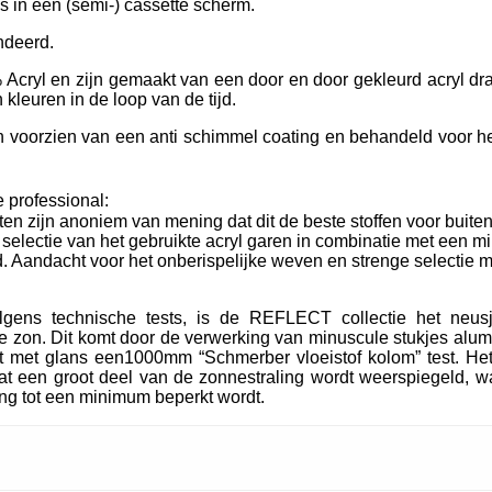
ls in een (semi-) cassette scherm.
ndeerd.
Acryl en zijn gemaakt van een door en door gekleurd acryl dra
kleuren in de loop van de tijd.
oorzien van een anti schimmel coating en behandeld voor het
 professional:
ten zijn anoniem van mening dat dit de beste stoffen voor buiten
e selectie van het gebruikte acryl garen in combinatie met een m
. Aandacht voor het onberispelijke weven en strenge selectie m
lgens technische tests, is de REFLECT collectie het neu
 zon. Dit komt door de verwerking van minuscule stukjes alum
t met glans een1000mm “Schmerber vloeistof kolom” test. Het
t een groot deel van de zonnestraling wordt weerspiegeld, wa
ing tot een minimum beperkt wordt.