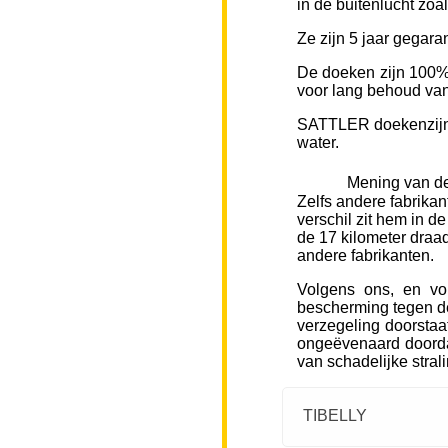
in de buitenlucht zoa
Ze zijn 5 jaar gegara
De doeken zijn 100% 
voor lang behoud van 
SATTLER doekenzijn v
water.
Mening van de
Zelfs andere fabrikan
verschil zit hem in d
de 17 kilometer draad
andere fabrikanten.
Volgens ons, en vo
bescherming tegen de
verzegeling doorstaa
ongeëvenaard doorda
van schadelijke stral
TIBELLY