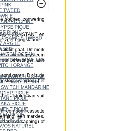
e soorten zonwering
DICKSON CONSTANT en
ief zeer hoogstaand.
liteit gaat. Dit merk
een zonweringsysteem
rote belastingen aan
cryl garen. Dit is de
 gestopt waardoor het
et afstoten van vuil
m, een semi-cassette
herming, een markies,
erras overkapping) of