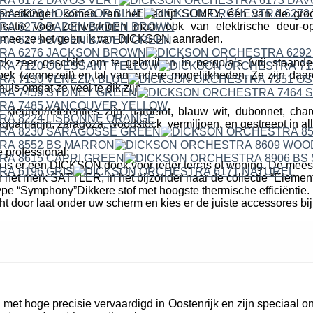
erkingen komen van het bedrijf SOMFY, één van de groo
isatie voor zonweringen maar ook van elektrische deur-o
mee ze het gebruik van DICKSON aanraden.
ok zeer geschikt om te gebruiken in pergola’s (vrij staande
k (zonnezeil) en tal van andere mogelijkheden. Ze zijn daare
uis omdat ze veel te dik zijn.
leuren/referenties zijn: hardelot, blauw wit, dubonnet, cha
quamarijn, zaragoza, woodstock, vermiljoen, en gestreept in all
 professional:
n is er een DICKSON doek voor ieder terras of woning. De mees
r het merk SATTLER, in het bijzonder naar de collectie “Elemen
pe “Symphony”Dikkere stof met hoogste thermische efficiëntie. 
cht door laat onder uw scherm en kies er de juiste accessores bij
et hoge precisie vervaardigd in Oostenrijk en zijn speciaal o