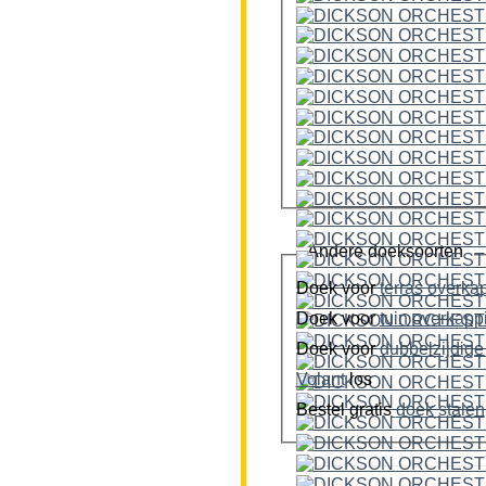
Andere doeksoorten
Doek voor
terras overka
Doek voor
tuin overkap
Doek voor
Volant
los
Bestel gratis
doek stalen