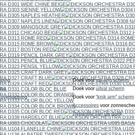
pping
Doek voor
val-arm scherm
ping
Doek voor
uitval scherm
dubbelzijdige overkapping
Doek voor
“knik arm” scherm
Accessoires
voor zonnesche
Reparatie van uw doek