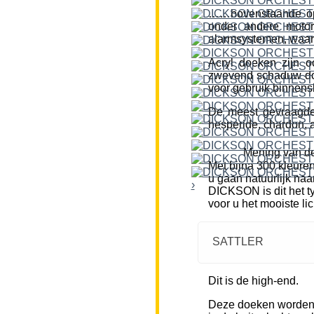
……bovenstaande opm
onder andere motor
alarmsystemen, waar
Acryl doeken zijn o
zwevend schaduw doe
voor gebruik binnensh
De meest gevraagde k
hesperide, chardon, a
Mening van de
Met bijna 300 kleure
u gaan natuurlijk naa
›
DICKSON is dit het ty
voor u het mooiste li
SATTLER
Dit is de high-end.
Deze doeken worden m