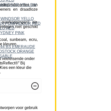
tsteproducenten van
peners en draadloze
 overkappingen), als
ntegen niet geschikt
rcoal, sunbeam, ecru,
e kleuren.
t veeleisende onder
tsReflect®” Bij
Kies een kleur die
.
ntworpen voor gebruik