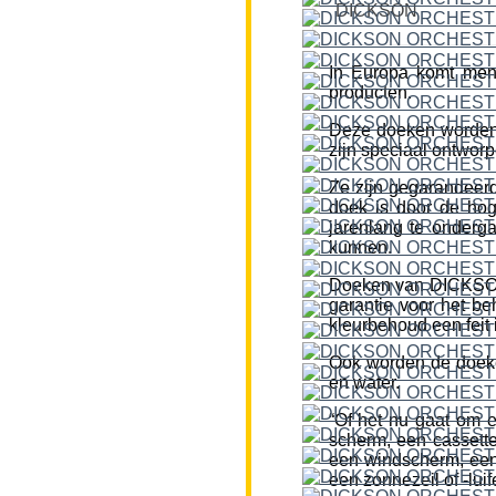
DICKSON
In Europa komt men
producten.
Deze doeken worden
zijn speciaal ontworp
Ze zijn gegarandeerd
doek is door de hog
jarenlang te onderg
kunnen.
Doeken van DICKSON z
garantie voor het be
kleurbehoud een feit i
Ook worden de doeke
en water.
“Of het nu gaat om 
scherm, een cassette
een windscherm, een 
een zonnezeil of -lui