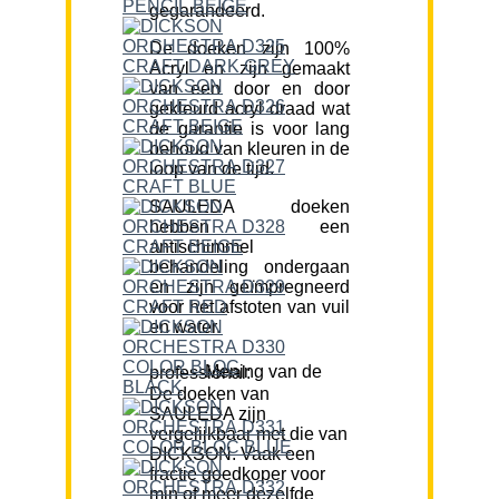
gegarandeerd.
De doeken zijn 100%
Acryl en zijn gemaakt
van een door en door
gekleurd acryl draad wat
de garantie is voor lang
behoud van kleuren in de
loop van de tijd.
SAULEDA doeken
hebben een
antischimmel
behandeling ondergaan
en zijn geïmpregneerd
voor het afstoten van vuil
en water.
Mening van de professional:
De doeken van
SAULEDA zijn
vergelijkbaar met die van
DICKSON. Vaak een
fractie goedkoper voor
min of meer dezelfde