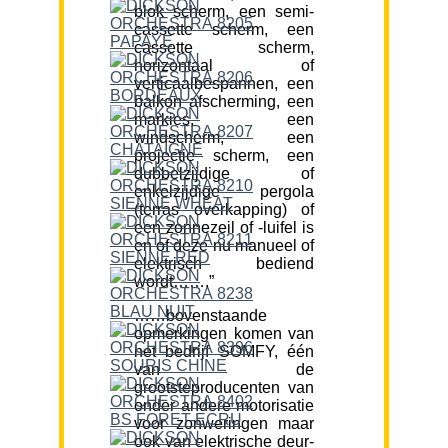
blok scherm, een semi-
cassette scherm, een
cassette scherm,
horizontaal of
verticaalbespannen, een
balkon afscherming, een
markies, een
windscherm, een
projectie scherm, een
dubbelzijdige of
enkelzijdige pergola
(terras overkapping) of
een zonnezeil of -luifel is
en of deze nu manueel of
elektrisch bediend
wordt…….”
……bovenstaande
opmerkingen komen van
het bedrijf SOMFY, één
van de
grootsteproducenten van
onder andere motorisatie
voor zonweringen maar
ook van elektrische deur-