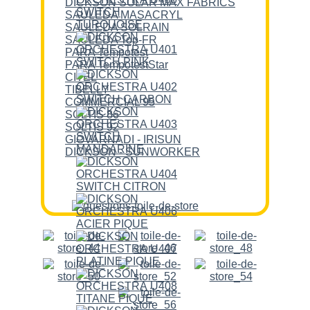
DICKSON SOLAR MAX FABRICS
SAULEDA MASACRYL
SAULEDA SOLRAIN
SAULEDA Top-FR
PARA Tempotest
PARA TempotestStar
CITEL
TIBELLY
COMMERCIAL 95
SOLTIS 86
SOLTIS 92
GIOVARNADI - IRISUN
DICKSON - SUNWORKER