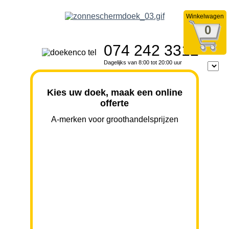
Winkelwagen
0
074 242 3312
Dagelijks van 8:00 tot 20:00 uur
Kies uw doek, maak een online
offerte
A-merken voor groothandelsprijzen
BREEDTE
UITVAL
HOOGTE