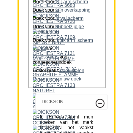
Doek voor
val-arm scherm
Doek voor
tuin overkapping
Doek voor
uitval scherm
Doek voor
dubbelzijdige
overkapping
Doek voor
“knik arm” scherm
Volant
los
Accessoires
voor
zonneschermdoek
Bestel gratis
doek stalen
Reparatie van uw doek
DICKSON
In Europa komt men
doeken van het merk
DICKSON het vaakst
tegen in diverse soorten