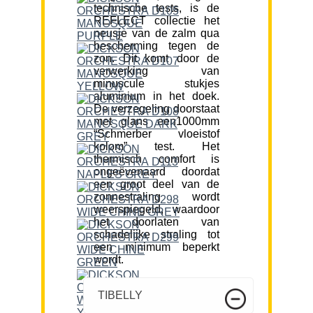
technische tests, is de
REFLECT collectie het
neusje van de zalm qua
bescherming tegen de
zon. Dit komt door de
verwerking van
minuscule stukjes
aluminium in het doek.
De verzegeling doorstaat
met glans een1000mm
“Schmerber vloeistof
kolom” test. Het
thermisch comfort is
ongeëvenaard doordat
een groot deel van de
zonnestraling wordt
weerspiegeld, waardoor
het doorlaten van
schadelijke straling tot
een minimum beperkt
wordt.
TIBELLY