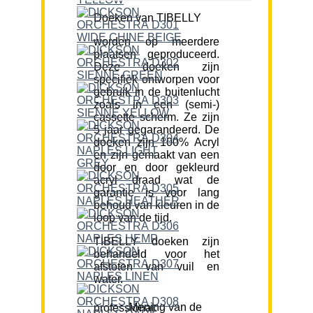
Doeken van TIBELLY
worden op meerdere
plaatsen geproduceerd.
Deze doeken zijn
specifiek ontworpen voor
gebruik in de buitenlucht
zoals in een (semi-)
cassette scherm. Ze zijn
5 jaar gegarandeerd. De
doeken zijn 100% Acryl
en zijn gemaakt van een
door en door gekleurd
acryl draad wat de
garantie is voor lang
behoud van kleuren in de
loop van de tijd.
TIBELLY doeken zijn
behandeld voor het
afstoten van vuil en
water.
Mening van de professional: