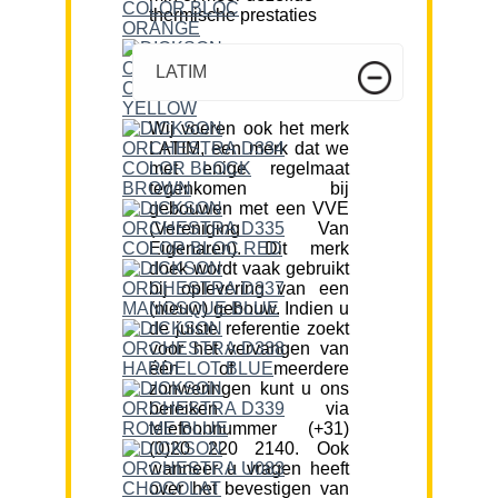
thermische prestaties
LATIM
Wij voeren ook het merk
LATIM, een merk dat we
met enige regelmaat
tegenkomen bij
gebouwen met een VVE
(Vereniging Van
Eigenaren). Dit merk
doek wordt vaak gebruikt
bij oplevering van een
(nieuw) gebouw. Indien u
de juiste referentie zoekt
voor het vervangen van
één of meerdere
zonweringen kunt u ons
bereiken via
telefoonnummer (+31)
(0)20 220 2140. Ook
wanneer u vragen heeft
over het bevestigen van