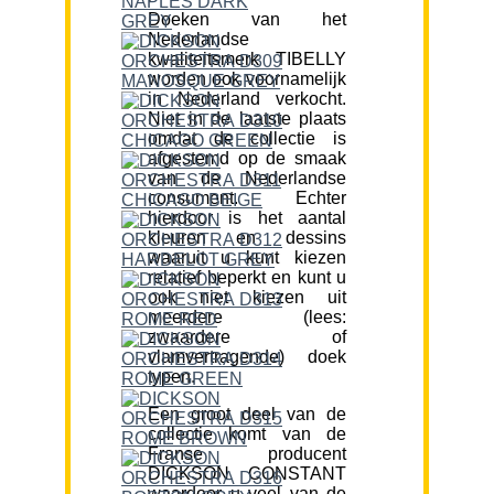
Doeken van het
Nederlandse
kwaliteitsmerk TIBELLY
worden ook voornamelijk
in Nederland verkocht.
Niet in de laatste plaats
omdat de collectie is
afgestemd op de smaak
van de Nederlandse
consument. Echter
hierdoor is het aantal
kleuren en dessins
waaruit u kunt kiezen
relatief beperkt en kunt u
ook niet kiezen uit
meerdere (lees:
zwaardere of
vlamvertragende) doek
typen.
Een groot deel van de
collectie komt van de
Franse producent
DICKSON CONSTANT
waardoor u veel van de