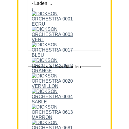
-
Laden ...
‹
Foto’s van onze klanten