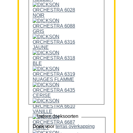
Andere doeksoorten
Doek voor
terras overkapping