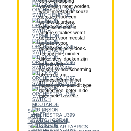
een overkapping
vervangen moet worden,
wordt meestal de keuze
gemaakt voor een
gelijke, duurdere,
technische stof. In
andere situaties wordt
gekozen voor meestal
gekozen voor,
goedkoper, acryl doek.
Technische, minder
dikke, acryl doeken zijn
perfect voor
balkon-/windafscherming
of een roll-up
zonnescherm. In het
laatste geval past dit type
doeken veel beter in de
eventuele cassette.
SATTLER
LATIM
DICKSON OPERA
DICKSON SOLAR FABRICS