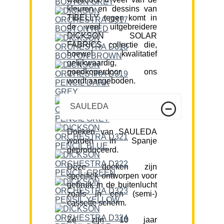
kleuren en dessins van
TIBELLY tegen komt in
de veel uitgebreidere
DICKSON SOLAR
FABRICS collectie die,
hoewel kwalitatief
gelijkwaardig,
goedkoperdoor ons
wordt aangeboden.
SAULEDA
Doeken van SAULEDA
worden in Spanje
geproduceerd.
Deze doeken zijn
specifiek ontworpen voor
gebruik in de buitenlucht
zoals in een (semi-)
cassette scherm.
Ze zijn 10 jaar