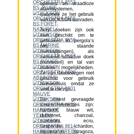
openers en draadloze
alarmsystemen,
waarmee ze het gebruik
van DICKSON aanraden.
Acryl doeken zijn ook
zeer geschikt om te
gebruiken in pergola’s
(vrij staande
overkappingen), als
zwevend schaduw doek
(zonnezeil) en tal van
andere mogelijkheden.
Ze zijn daarentegen niet
geschikt voor gebruik
binnenshuis omdat ze
veel te dik zijn.
De meest gevraagde
kleuren/referenties zijn:
hardelot, blauw wit,
dubonnet, charcoal,
sunbeam, ecru,
hesperide, chardon,
aquamarijn, zaragoza,