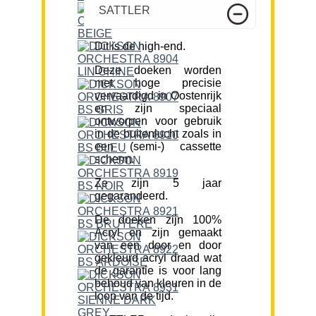
SATTLER
Dit is de high-end.
Deze doeken worden
met hoge precisie
vervaardigd in Oostenrijk
en zijn speciaal
ontworpen voor gebruik
in de buitenlucht zoals in
een (semi-) cassette
scherm.
Ze zijn 5 jaar
gegarandeerd.
De doeken zijn 100%
Acryl en zijn gemaakt
van een door en door
gekleurd acryl draad wat
de garantie is voor lang
behoud van kleuren in de
loop van de tijd.