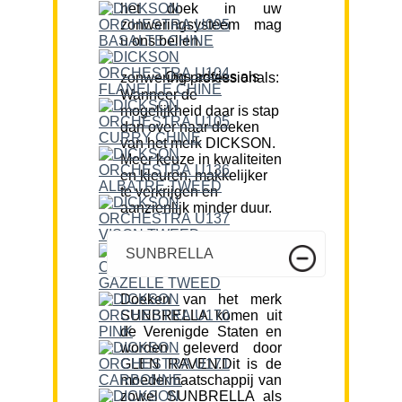
het doek in uw
zonweringsysteem mag
u ons bellen.
Ons advies als zonwering professionals:
Wanneer de
mogelijkheid daar is stap
dan over naar doeken
van het merk DICKSON.
Meer keuze in kwaliteiten
en kleuren, makkelijker
te verkrijgen en
aanzienlijk minder duur.
SUNBRELLA
Doeken van het merk
SUNBRELLA komen uit
de Verenigde Staten en
worden geleverd door
GLEN RAVEN.Dit is de
moedermaatschappij van
zowel SUNBRELLA als