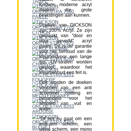
Kortom; moderne acryl
doeken die grote
belastingen aan kunnen.
Doeken van DICKSON
zijn 100% Acryl. Ze zijn
gemaakt van “door en
door geverfd” acryl
garen. Dit is de garantie
voor het behoud van de
kleur(en)voor een lange
tijd. UV-stralen worden
gestopt waardoor het
kleurbehoud een feit is.
Ook worden de doeken
voorzien van een anti
schimmel coating en
behandeld voor het
afstoten van vuil en
water.
“Of het nu gaat om een
knik-arm scherm, een
uitval scherm, een mono