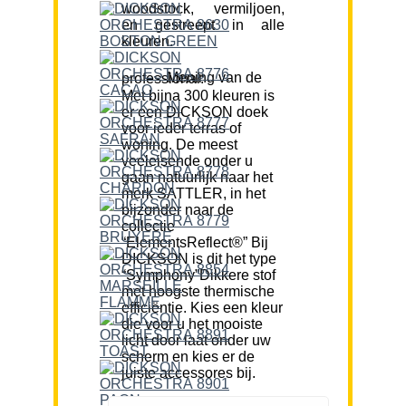
woodstock, vermiljoen,
en gestreept in alle
kleuren.
Mening van de professional:
Met bijna 300 kleuren is
er een DICKSON doek
voor ieder terras of
woning. De meest
veeleisende onder u
gaan natuurlijk naar het
merk SATTLER, in het
bijzonder naar de
collectie
“ElementsReflect®” Bij
DICKSON is dit het type
“Symphony”Dikkere stof
met hoogste thermische
efficiëntie. Kies een kleur
die voor u het mooiste
licht door laat onder uw
scherm en kies er de
juiste accessores bij.