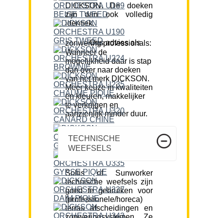
DICKSON. De doeken
zijn dan ook volledig
identiek.
Ons advies als zonwering professionals:
Wanneer de
mogelijkheid daar is stap
dan over naar doeken
van het merk DICKSON.
Meer keuze in kwaliteiten
en kleuren, makkelijker
te verkrijgen en
aanzienlijk minder duur.
TECHNISCHE
WEEFSELS
Soltis of Sunworker
technische weefsels zijn
goed te gebruiken voor
(professionele/horeca)
terras afscheidingen en
zonweringsystemen. Ze