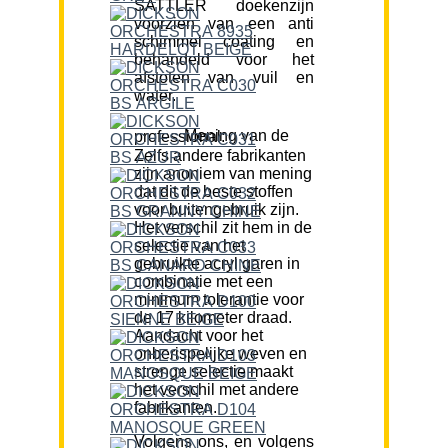
SATTLER doekenzijn
voorzien van een anti
schimmel coating en
behandeld voor het
afstoten van vuil en
water.
Mening van de professional:
Zelfs andere fabrikanten
zijn anoniem van mening
dat dit de beste stoffen
voor buitengebruik zijn.
Het verschil zit hem in de
selectie van het
gebruikte acryl garen in
combinatie met een
minimum tolerantie voor
de 17 kilometer draad.
Aandacht voor het
onberispelijke weven en
strenge selectie maakt
het verschil met andere
fabrikanten.
Volgens ons, en volgens