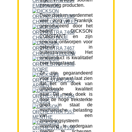
zonwering producten.
Deze doeken wordenmet
veel zorg in Frankrijk
geproduceerd door het
bedrijf DICKSON
CONSTANT en zijn
speciaal ontworpen voor
gebruik in
buitenzonwering. Het
eindproduct is kwalitatief
zeer hoogstaand.
Ze zijn gegarandeerd
voor 10 jaar,wat laat zien
dat het om doek van
uitstekende kwaliteit
gaat. Dit merk doek is
door de hoge treksterkte
goed in staat de
mechanische belasting
van een
zonweringsysteem
jarenlang te ondergaan
zonder te scheuren.