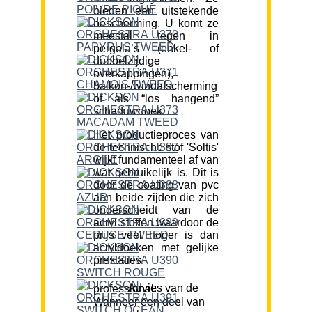
bieden een uitstekende
bescherming. U komt ze
meestal tegen in
pergola’s (enkel- of
dubbelzijdige
overkappingen),
balkon-/windafscherming
of als “los hangend”
schaduwdoek.
Het productieproces van
de technische stof 'Soltis'
wijkt fundamenteel af van
wat gebruikelijk is. Dit is
door de coating van pvc
aan beide zijden die zich
onderscheidt van de
acryl stoffen waardoor de
prijs veel hoger is dan
acryldoeken met gelijke
prestaties.
Advies van de professional:
Wanneer een deel van