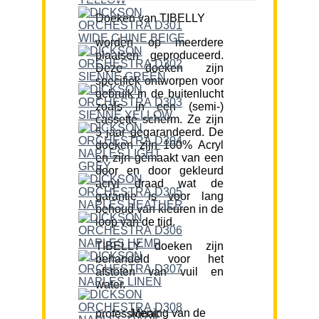
Doeken van TIBELLY
worden op meerdere
plaatsen geproduceerd.
Deze doeken zijn
specifiek ontworpen voor
gebruik in de buitenlucht
zoals in een (semi-)
cassette scherm. Ze zijn
5 jaar gegarandeerd. De
doeken zijn 100% Acryl
en zijn gemaakt van een
door en door gekleurd
acryl draad wat de
garantie is voor lang
behoud van kleuren in de
loop van de tijd.
TIBELLY doeken zijn
behandeld voor het
afstoten van vuil en
water.
Mening van de professional: