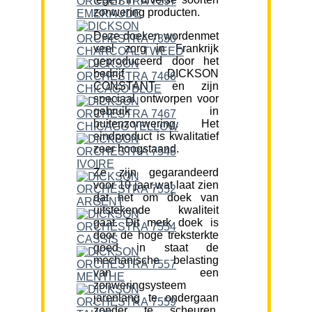
zonwering producten.
Deze doeken wordenmet
veel zorg in Frankrijk
geproduceerd door het
bedrijf DICKSON
CONSTANT en zijn
speciaal ontworpen voor
gebruik in
buitenzonwering. Het
eindproduct is kwalitatief
zeer hoogstaand.
Ze zijn gegarandeerd
voor 10 jaar,wat laat zien
dat het om doek van
uitstekende kwaliteit
gaat. Dit merk doek is
door de hoge treksterkte
goed in staat de
mechanische belasting
van een
zonweringsysteem
jarenlang te ondergaan
zonder te scheuren.