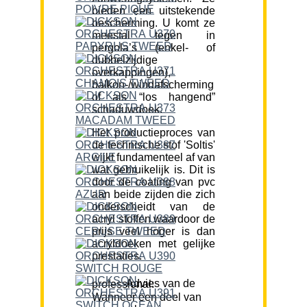
bieden een uitstekende
bescherming. U komt ze
meestal tegen in
pergola’s (enkel- of
dubbelzijdige
overkappingen),
balkon-/windafscherming
of als “los hangend”
schaduwdoek.
Het productieproces van
de technische stof 'Soltis'
wijkt fundamenteel af van
wat gebruikelijk is. Dit is
door de coating van pvc
aan beide zijden die zich
onderscheidt van de
acryl stoffen waardoor de
prijs veel hoger is dan
acryldoeken met gelijke
prestaties.
Advies van de professional:
Wanneer een deel van