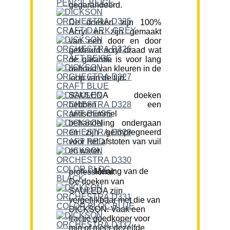
gegarandeerd.
De doeken zijn 100%
Acryl en zijn gemaakt
van een door en door
gekleurd acryl draad wat
de garantie is voor lang
behoud van kleuren in de
loop van de tijd.
SAULEDA doeken
hebben een
antischimmel
behandeling ondergaan
en zijn geïmpregneerd
voor het afstoten van vuil
en water.
Mening van de professional:
De doeken van
SAULEDA zijn
vergelijkbaar met die van
DICKSON. Vaak een
fractie goedkoper voor
min of meer dezelfde