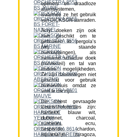
openers en draadloze
alarmsystemen,
waarmee ze het gebruik
van DICKSON aanraden.
Acryl doeken zijn ook
zeer geschikt om te
gebruiken in pergola’s
(vrij staande
overkappingen), als
zwevend schaduw doek
(zonnezeil) en tal van
andere mogelijkheden.
Ze zijn daarentegen niet
geschikt voor gebruik
binnenshuis omdat ze
veel te dik zijn.
De meest gevraagde
kleuren/referenties zijn:
hardelot, blauw wit,
dubonnet, charcoal,
sunbeam, ecru,
hesperide, chardon,
aquamarijn, zaragoza,