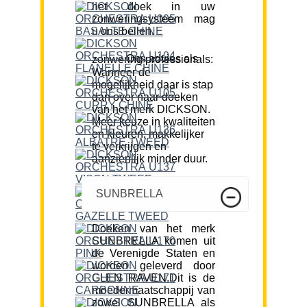
het doek in uw
zonweringsysteem mag
u ons bellen.
Ons advies als zonwering professionals:
Wanneer de
mogelijkheid daar is stap
dan over naar doeken
van het merk DICKSON.
Meer keuze in kwaliteiten
en kleuren, makkelijker
te verkrijgen en
aanzienlijk minder duur.
SUNBRELLA
Doeken van het merk
SUNBRELLA komen uit
de Verenigde Staten en
worden geleverd door
GLEN RAVEN.Dit is de
moedermaatschappij van
zowel SUNBRELLA als