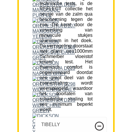
technische tests, is de
REFLECT collectie het
neusje van de zalm qua
bescherming tegen de
zon. Dit komt door de
verwerking van
minuscule stukjes
aluminium in het doek.
De verzegeling doorstaat
met glans een1000mm
“Schmerber vloeistof
kolom” test. Het
thermisch comfort is
ongeëvenaard doordat
een groot deel van de
zonnestraling wordt
weerspiegeld, waardoor
het doorlaten van
schadelijke straling tot
een minimum beperkt
wordt.
TIBELLY