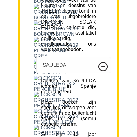
kleuren en dessins van
TIBELLY tegen komt in
de veel uitgebreidere
DICKSON SOLAR
FABRICS collectie die,
hoewel kwalitatief
gelijkwaardig,
goedkoperdoor ons
wordt aangeboden.
SAULEDA
Doeken van SAULEDA
worden in Spanje
geproduceerd.
Deze doeken zijn
specifiek ontworpen voor
gebruik in de buitenlucht
zoals in een (semi-)
cassette scherm.
Ze zijn 10 jaar