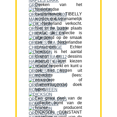
Doeken van het
Nederlandse
kwaliteitsmerk TIBELLY
worden ook voornamelijk
in Nederland verkocht.
Niet in de laatste plaats
omdat de collectie is
afgestemd op de smaak
van de Nederlandse
consument. Echter
hierdoor is het aantal
kleuren en dessins
waaruit u kunt kiezen
relatief beperkt en kunt u
ook niet kiezen uit
meerdere (lees:
zwaardere of
vlamvertragende) doek
typen.
Een groot deel van de
collectie komt van de
Franse producent
DICKSON CONSTANT
waardoor u veel van de