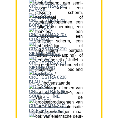
blok scherm, een semi-
cassette scherm, een
cassette scherm,
horizontaal of
verticaalbespannen, een
balkon afscherming, een
markies, een
windscherm, een
projectie scherm, een
dubbelzijdige of
enkelzijdige pergola
(terras overkapping) of
een zonnezeil of -luifel is
en of deze nu manueel of
elektrisch bediend
wordt…….”
……bovenstaande
opmerkingen komen van
het bedrijf SOMFY, één
van de
grootsteproducenten van
onder andere motorisatie
voor zonweringen maar
ook van elektrische deur-