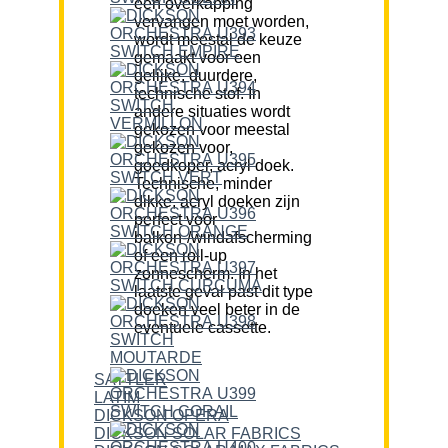
een overkapping
vervangen moet worden,
wordt meestal de keuze
gemaakt voor een
gelijke, duurdere,
technische stof. In
andere situaties wordt
gekozen voor meestal
gekozen voor,
goedkoper, acryl doek.
Technische, minder
dikke, acryl doeken zijn
perfect voor
balkon-/windafscherming
of een roll-up
zonnescherm. In het
laatste geval past dit type
doeken veel beter in de
eventuele cassette.
SATTLER
LATIM
DICKSON OPERA
DICKSON SOLAR FABRICS