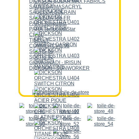
DICKSON SOLAR MAX FABRICS
SAULEDA MASACRYL
SAULEDA SOLRAIN
SAULEDA Top-FR
PARA Tempotest
PARA TempotestStar
CITEL
TIBELLY
COMMERCIAL 95
SOLTIS 86
SOLTIS 92
GIOVARNADI - IRISUN
DICKSON - SUNWORKER