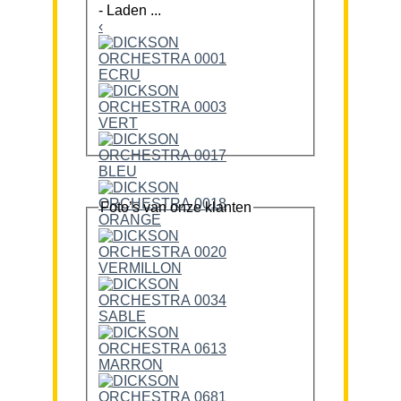
-
Laden ...
‹
Foto’s van onze klanten