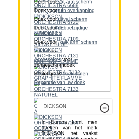
Doek voor
val-arm scherm
Doek voor
tuin overkapping
Doek voor
uitval scherm
Doek voor
dubbelzijdige
overkapping
Doek voor
“knik arm” scherm
Volant
los
Accessoires
voor
zonneschermdoek
Bestel gratis
doek stalen
Reparatie van uw doek
DICKSON
In Europa komt men
doeken van het merk
DICKSON het vaakst
tegen in diverse soorten