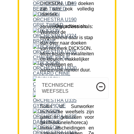
DICKSON. De doeken
zijn dan ook volledig
identiek.
Ons advies als zonwering professionals:
Wanneer de
mogelijkheid daar is stap
dan over naar doeken
van het merk DICKSON.
Meer keuze in kwaliteiten
en kleuren, makkelijker
te verkrijgen en
aanzienlijk minder duur.
TECHNISCHE
WEEFSELS
Soltis of Sunworker
technische weefsels zijn
goed te gebruiken voor
(professionele/horeca)
terras afscheidingen en
zonweringsystemen. Ze