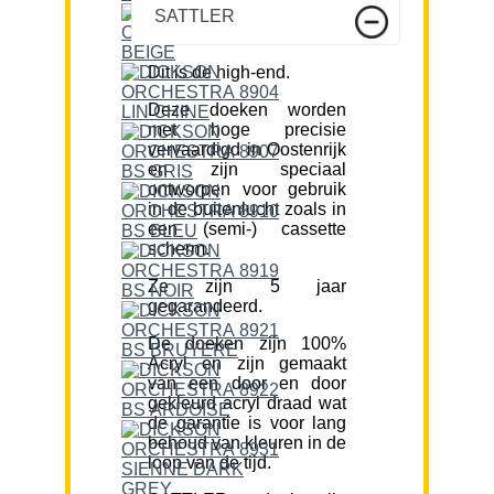
SATTLER
Dit is de high-end.
Deze doeken worden
met hoge precisie
vervaardigd in Oostenrijk
en zijn speciaal
ontworpen voor gebruik
in de buitenlucht zoals in
een (semi-) cassette
scherm.
Ze zijn 5 jaar
gegarandeerd.
De doeken zijn 100%
Acryl en zijn gemaakt
van een door en door
gekleurd acryl draad wat
de garantie is voor lang
behoud van kleuren in de
loop van de tijd.