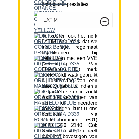
thermische prestaties
LATIM
Wij voeren ook het merk
LATIM, een merk dat we
met enige regelmaat
tegenkomen bij
gebouwen met een VVE
(Vereniging Van
Eigenaren). Dit merk
doek wordt vaak gebruikt
bij oplevering van een
(nieuw) gebouw. Indien u
de juiste referentie zoekt
voor het vervangen van
één of meerdere
zonweringen kunt u ons
bereiken via
telefoonnummer (+31)
(0)20 220 2140. Ook
wanneer u vragen heeft
over het bevestigen van