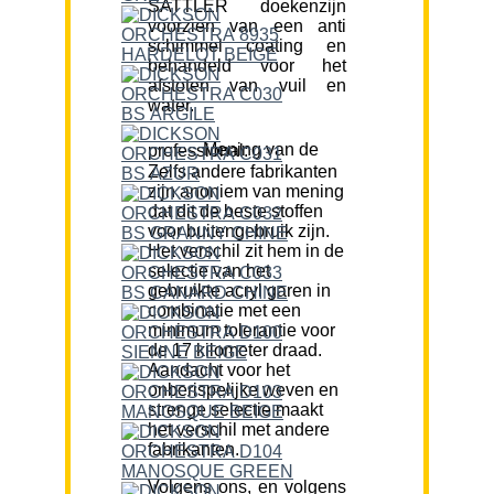
SATTLER doekenzijn
voorzien van een anti
schimmel coating en
behandeld voor het
afstoten van vuil en
water.
Mening van de professional:
Zelfs andere fabrikanten
zijn anoniem van mening
dat dit de beste stoffen
voor buitengebruik zijn.
Het verschil zit hem in de
selectie van het
gebruikte acryl garen in
combinatie met een
minimum tolerantie voor
de 17 kilometer draad.
Aandacht voor het
onberispelijke weven en
strenge selectie maakt
het verschil met andere
fabrikanten.
Volgens ons, en volgens