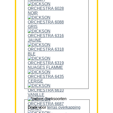
Andere doeksoorten
Doek voor
terras overkapping