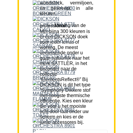
woodstock, vermiljoen,
en gestreept in alle
kleuren.
Mening van de professional:
Met bijna 300 kleuren is
er een DICKSON doek
voor ieder terras of
woning. De meest
veeleisende onder u
gaan natuurlijk naar het
merk SATTLER, in het
bijzonder naar de
collectie
“ElementsReflect®” Bij
DICKSON is dit het type
“Symphony”Dikkere stof
met hoogste thermische
efficiëntie. Kies een kleur
die voor u het mooiste
licht door laat onder uw
scherm en kies er de
juiste accessores bij.