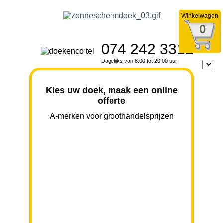
Winkelwagen
0
074 242 3312
Dagelijks van 8:00 tot 20:00 uur
Kies uw doek, maak een online
offerte
A-merken voor groothandelsprijzen
BREEDTE
UITVAL
HOOGTE