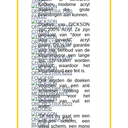
Kortom; moderne acryl
doeken die grote
belastingen aan kunnen.
Doeken van DICKSON
zijn 100% Acryl. Ze zijn
gemaakt van “door en
door geverfd” acryl
garen. Dit is de garantie
voor het behoud van de
kleur(en)voor een lange
tijd. UV-stralen worden
gestopt waardoor het
kleurbehoud een feit is.
Ook worden de doeken
voorzien van een anti
schimmel coating en
behandeld voor het
afstoten van vuil en
water.
“Of het nu gaat om een
knik-arm scherm, een
uitval scherm, een mono