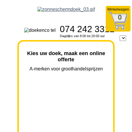
Winkelwagen
0
074 242 3312
Dagelijks van 8:00 tot 20:00 uur
Kies uw doek, maak een online
offerte
A-merken voor groothandelsprijzen
BREEDTE
UITVAL
HOOGTE