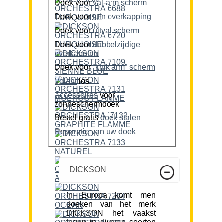
Doek voor
val-arm scherm
Doek voor
tuin overkapping
Doek voor
uitval scherm
Doek voor
dubbelzijdige
overkapping
Doek voor
“knik arm” scherm
Volant
los
Accessoires
voor
zonneschermdoek
Bestel gratis
doek stalen
Reparatie van uw doek
DICKSON
In Europa komt men
doeken van het merk
DICKSON het vaakst
tegen in diverse soorten