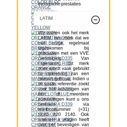
thermische prestaties
LATIM
Wij voeren ook het merk
LATIM, een merk dat we
met enige regelmaat
tegenkomen bij
gebouwen met een VVE
(Vereniging Van
Eigenaren). Dit merk
doek wordt vaak gebruikt
bij oplevering van een
(nieuw) gebouw. Indien u
de juiste referentie zoekt
voor het vervangen van
één of meerdere
zonweringen kunt u ons
bereiken via
telefoonnummer (+31)
(0)20 220 2140. Ook
wanneer u vragen heeft
over het bevestigen van