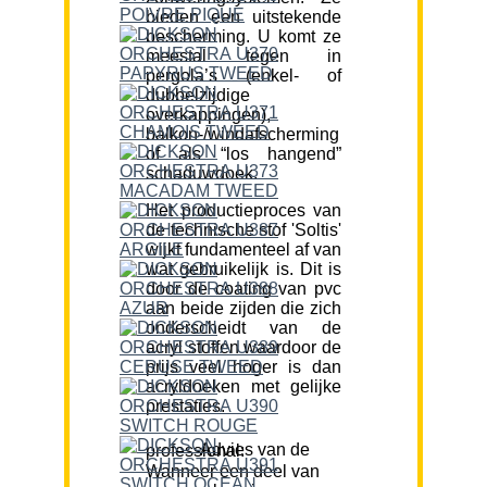
bieden een uitstekende
bescherming. U komt ze
meestal tegen in
pergola’s (enkel- of
dubbelzijdige
overkappingen),
balkon-/windafscherming
of als “los hangend”
schaduwdoek.
Het productieproces van
de technische stof 'Soltis'
wijkt fundamenteel af van
wat gebruikelijk is. Dit is
door de coating van pvc
aan beide zijden die zich
onderscheidt van de
acryl stoffen waardoor de
prijs veel hoger is dan
acryldoeken met gelijke
prestaties.
Advies van de professional:
Wanneer een deel van