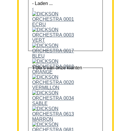
-
Laden ...
‹
Foto’s van onze klanten