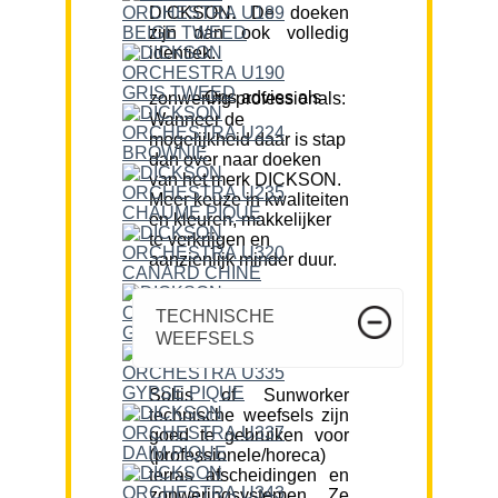
DICKSON. De doeken
zijn dan ook volledig
identiek.
Ons advies als zonwering professionals:
Wanneer de
mogelijkheid daar is stap
dan over naar doeken
van het merk DICKSON.
Meer keuze in kwaliteiten
en kleuren, makkelijker
te verkrijgen en
aanzienlijk minder duur.
TECHNISCHE
WEEFSELS
Soltis of Sunworker
technische weefsels zijn
goed te gebruiken voor
(professionele/horeca)
terras afscheidingen en
zonweringsystemen. Ze