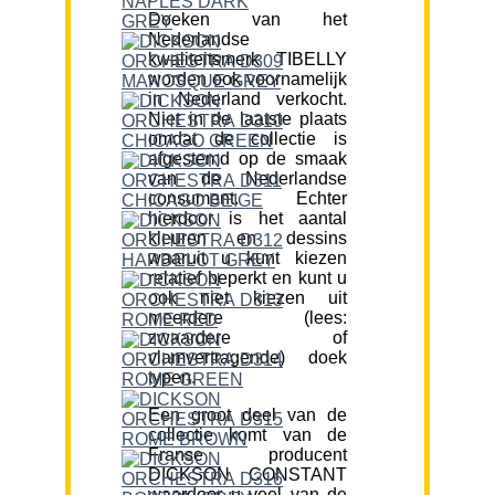
Doeken van het
Nederlandse
kwaliteitsmerk TIBELLY
worden ook voornamelijk
in Nederland verkocht.
Niet in de laatste plaats
omdat de collectie is
afgestemd op de smaak
van de Nederlandse
consument. Echter
hierdoor is het aantal
kleuren en dessins
waaruit u kunt kiezen
relatief beperkt en kunt u
ook niet kiezen uit
meerdere (lees:
zwaardere of
vlamvertragende) doek
typen.
Een groot deel van de
collectie komt van de
Franse producent
DICKSON CONSTANT
waardoor u veel van de