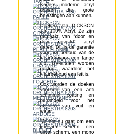
Kortom; moderne acryl
doeken die grote
belastingen aan kunnen.
Doeken van DICKSON
zijn 100% Acryl. Ze zijn
gemaakt van “door en
door geverfd” acryl
garen. Dit is de garantie
voor het behoud van de
kleur(en)voor een lange
tijd. UV-stralen worden
gestopt waardoor het
kleurbehoud een feit is.
Ook worden de doeken
voorzien van een anti
schimmel coating en
behandeld voor het
afstoten van vuil en
water.
“Of het nu gaat om een
knik-arm scherm, een
uitval scherm, een mono