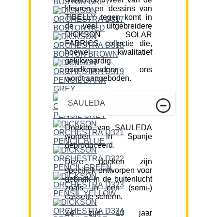
kleuren en dessins van
TIBELLY tegen komt in
de veel uitgebreidere
DICKSON SOLAR
FABRICS collectie die,
hoewel kwalitatief
gelijkwaardig,
goedkoperdoor ons
wordt aangeboden.
SAULEDA
Doeken van SAULEDA
worden in Spanje
geproduceerd.
Deze doeken zijn
specifiek ontworpen voor
gebruik in de buitenlucht
zoals in een (semi-)
cassette scherm.
Ze zijn 10 jaar