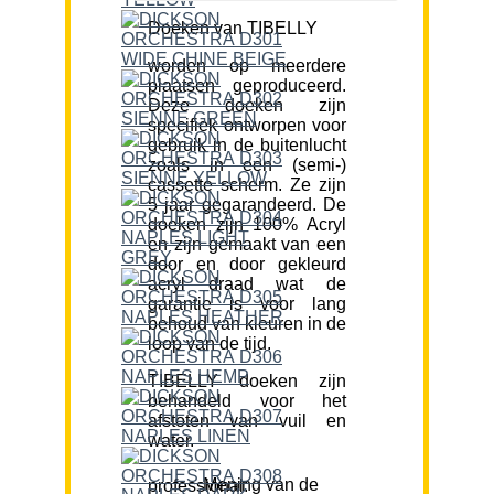
Doeken van TIBELLY
worden op meerdere
plaatsen geproduceerd.
Deze doeken zijn
specifiek ontworpen voor
gebruik in de buitenlucht
zoals in een (semi-)
cassette scherm. Ze zijn
5 jaar gegarandeerd. De
doeken zijn 100% Acryl
en zijn gemaakt van een
door en door gekleurd
acryl draad wat de
garantie is voor lang
behoud van kleuren in de
loop van de tijd.
TIBELLY doeken zijn
behandeld voor het
afstoten van vuil en
water.
Mening van de professional: