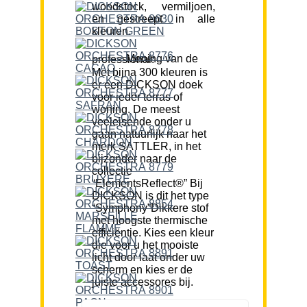
woodstock, vermiljoen,
en gestreept in alle
kleuren.
Mening van de professional:
Met bijna 300 kleuren is
er een DICKSON doek
voor ieder terras of
woning. De meest
veeleisende onder u
gaan natuurlijk naar het
merk SATTLER, in het
bijzonder naar de
collectie
“ElementsReflect®” Bij
DICKSON is dit het type
“Symphony”Dikkere stof
met hoogste thermische
efficiëntie. Kies een kleur
die voor u het mooiste
licht door laat onder uw
scherm en kies er de
juiste accessores bij.