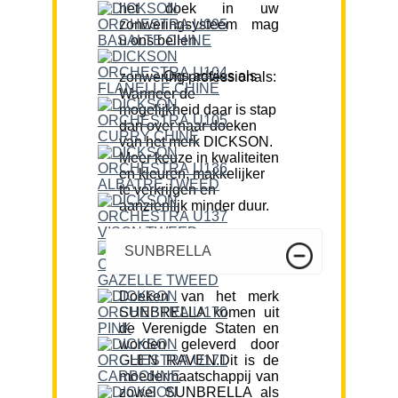
het doek in uw
zonweringsysteem mag
u ons bellen.
Ons advies als zonwering professionals:
Wanneer de
mogelijkheid daar is stap
dan over naar doeken
van het merk DICKSON.
Meer keuze in kwaliteiten
en kleuren, makkelijker
te verkrijgen en
aanzienlijk minder duur.
SUNBRELLA
Doeken van het merk
SUNBRELLA komen uit
de Verenigde Staten en
worden geleverd door
GLEN RAVEN.Dit is de
moedermaatschappij van
zowel SUNBRELLA als