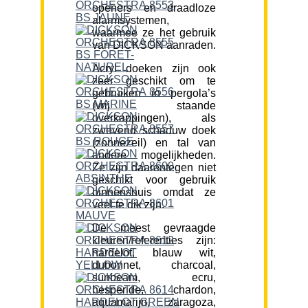
openers en draadloze
alarmsystemen,
waarmee ze het gebruik
van DICKSON aanraden.
Acryl doeken zijn ook
zeer geschikt om te
gebruiken in pergola’s
(vrij staande
overkappingen), als
zwevend schaduw doek
(zonnezeil) en tal van
andere mogelijkheden.
Ze zijn daarentegen niet
geschikt voor gebruik
binnenshuis omdat ze
veel te dik zijn.
De meest gevraagde
kleuren/referenties zijn:
hardelot, blauw wit,
dubonnet, charcoal,
sunbeam, ecru,
hesperide, chardon,
aquamarijn, zaragoza,