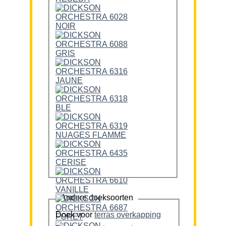
Andere doeksoorten
Doek voor
terras overkapping