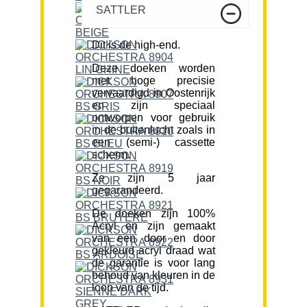
SATTLER
Dit is de high-end.
Deze doeken worden
met hoge precisie
vervaardigd in Oostenrijk
en zijn speciaal
ontworpen voor gebruik
in de buitenlucht zoals in
een (semi-) cassette
scherm.
Ze zijn 5 jaar
gegarandeerd.
De doeken zijn 100%
Acryl en zijn gemaakt
van een door en door
gekleurd acryl draad wat
de garantie is voor lang
behoud van kleuren in de
loop van de tijd.