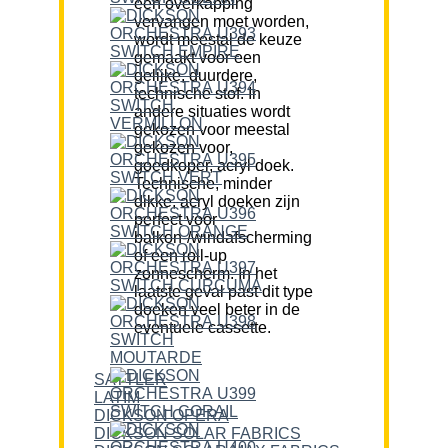
een overkapping
vervangen moet worden,
wordt meestal de keuze
gemaakt voor een
gelijke, duurdere,
technische stof. In
andere situaties wordt
gekozen voor meestal
gekozen voor,
goedkoper, acryl doek.
Technische, minder
dikke, acryl doeken zijn
perfect voor
balkon-/windafscherming
of een roll-up
zonnescherm. In het
laatste geval past dit type
doeken veel beter in de
eventuele cassette.
SATTLER
LATIM
DICKSON OPERA
DICKSON SOLAR FABRICS