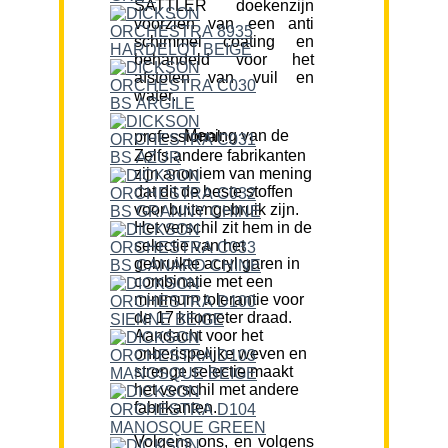
SATTLER doekenzijn
voorzien van een anti
schimmel coating en
behandeld voor het
afstoten van vuil en
water.
Mening van de professional:
Zelfs andere fabrikanten
zijn anoniem van mening
dat dit de beste stoffen
voor buitengebruik zijn.
Het verschil zit hem in de
selectie van het
gebruikte acryl garen in
combinatie met een
minimum tolerantie voor
de 17 kilometer draad.
Aandacht voor het
onberispelijke weven en
strenge selectie maakt
het verschil met andere
fabrikanten.
Volgens ons, en volgens