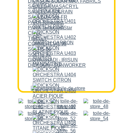
DICKSON SOLAR MAX FABRICS
SAULEDA MASACRYL
SAULEDA SOLRAIN
SAULEDA Top-FR
PARA Tempotest
PARA TempotestStar
CITEL
TIBELLY
COMMERCIAL 95
SOLTIS 86
SOLTIS 92
GIOVARNADI - IRISUN
DICKSON - SUNWORKER