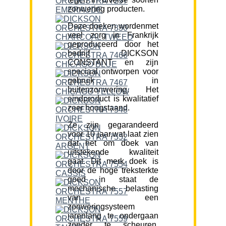
zonwering producten.
Deze doeken wordenmet
veel zorg in Frankrijk
geproduceerd door het
bedrijf DICKSON
CONSTANT en zijn
speciaal ontworpen voor
gebruik in
buitenzonwering. Het
eindproduct is kwalitatief
zeer hoogstaand.
Ze zijn gegarandeerd
voor 10 jaar,wat laat zien
dat het om doek van
uitstekende kwaliteit
gaat. Dit merk doek is
door de hoge treksterkte
goed in staat de
mechanische belasting
van een
zonweringsysteem
jarenlang te ondergaan
zonder te scheuren.