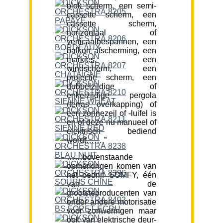
blok scherm, een semi-
cassette scherm, een
cassette scherm,
horizontaal of
verticaalbespannen, een
balkon afscherming, een
markies, een
windscherm, een
projectie scherm, een
dubbelzijdige of
enkelzijdige pergola
(terras overkapping) of
een zonnezeil of -luifel is
en of deze nu manueel of
elektrisch bediend
wordt…….”
……bovenstaande
opmerkingen komen van
het bedrijf SOMFY, één
van de
grootsteproducenten van
onder andere motorisatie
voor zonweringen maar
ook van elektrische deur-