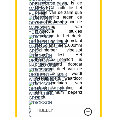
technische tests, is de
REFLECT collectie het
neusje van de zalm qua
bescherming tegen de
zon. Dit komt door de
verwerking van
minuscule stukjes
aluminium in het doek.
De verzegeling doorstaat
met glans een1000mm
“Schmerber vloeistof
kolom” test. Het
thermisch comfort is
ongeëvenaard doordat
een groot deel van de
zonnestraling wordt
weerspiegeld, waardoor
het doorlaten van
schadelijke straling tot
een minimum beperkt
wordt.
TIBELLY