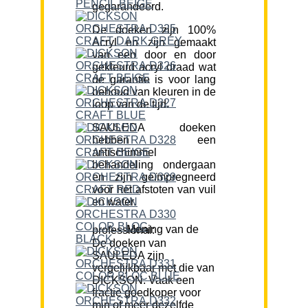
gegarandeerd.
De doeken zijn 100%
Acryl en zijn gemaakt
van een door en door
gekleurd acryl draad wat
de garantie is voor lang
behoud van kleuren in de
loop van de tijd.
SAULEDA doeken
hebben een
antischimmel
behandeling ondergaan
en zijn geïmpregneerd
voor het afstoten van vuil
en water.
Mening van de professional:
De doeken van
SAULEDA zijn
vergelijkbaar met die van
DICKSON. Vaak een
fractie goedkoper voor
min of meer dezelfde