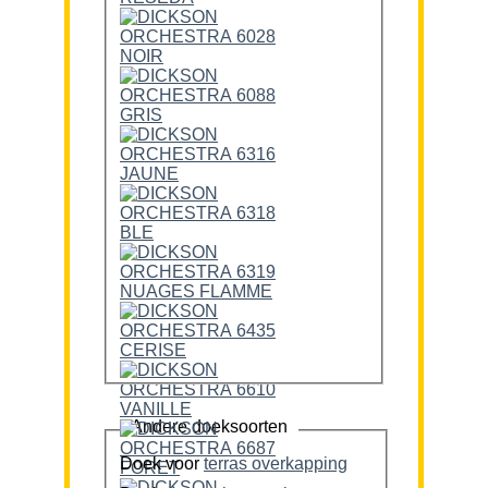
Andere doeksoorten
Doek voor
terras overkapping