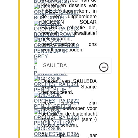
kleuren en dessins van
TIBELLY tegen komt in
de veel uitgebreidere
DICKSON SOLAR
FABRICS collectie die,
hoewel kwalitatief
gelijkwaardig,
goedkoperdoor ons
wordt aangeboden.
SAULEDA
Doeken van SAULEDA
worden in Spanje
geproduceerd.
Deze doeken zijn
specifiek ontworpen voor
gebruik in de buitenlucht
zoals in een (semi-)
cassette scherm.
Ze zijn 10 jaar