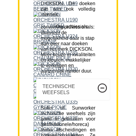
DICKSON. De doeken
zijn dan ook volledig
identiek.
Ons advies als zonwering professionals:
Wanneer de
mogelijkheid daar is stap
dan over naar doeken
van het merk DICKSON.
Meer keuze in kwaliteiten
en kleuren, makkelijker
te verkrijgen en
aanzienlijk minder duur.
TECHNISCHE
WEEFSELS
Soltis of Sunworker
technische weefsels zijn
goed te gebruiken voor
(professionele/horeca)
terras afscheidingen en
zonweringsystemen. Ze