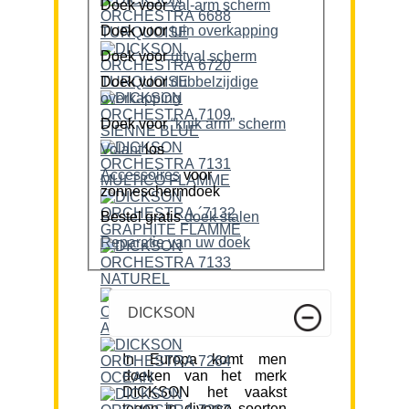
Doek voor
val-arm scherm
Doek voor
tuin overkapping
Doek voor
uitval scherm
Doek voor
dubbelzijdige
overkapping
Doek voor
“knik arm” scherm
Volant
los
Accessoires
voor
zonneschermdoek
Bestel gratis
doek stalen
Reparatie van uw doek
DICKSON
In Europa komt men
doeken van het merk
DICKSON het vaakst
tegen in diverse soorten