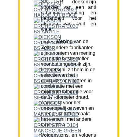
SATTLER doekenzijn
voorzien van een anti
schimmel coating en
behandeld voor het
afstoten van vuil en
water.
Mening van de professional:
Zelfs andere fabrikanten
zijn anoniem van mening
dat dit de beste stoffen
voor buitengebruik zijn.
Het verschil zit hem in de
selectie van het
gebruikte acryl garen in
combinatie met een
minimum tolerantie voor
de 17 kilometer draad.
Aandacht voor het
onberispelijke weven en
strenge selectie maakt
het verschil met andere
fabrikanten.
Volgens ons, en volgens