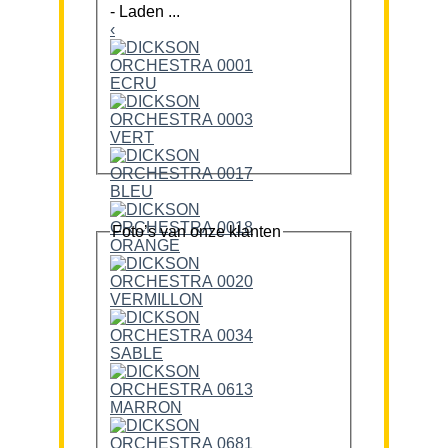
-
Laden ...
‹
Foto’s van onze klanten