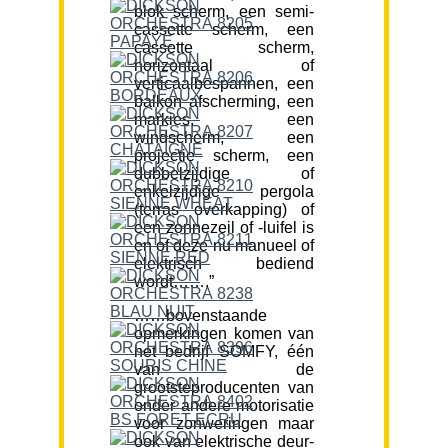
blok scherm, een semi-
cassette scherm, een
cassette scherm,
horizontaal of
verticaalbespannen, een
balkon afscherming, een
markies, een
windscherm, een
projectie scherm, een
dubbelzijdige of
enkelzijdige pergola
(terras overkapping) of
een zonnezeil of -luifel is
en of deze nu manueel of
elektrisch bediend
wordt…….”
……bovenstaande
opmerkingen komen van
het bedrijf SOMFY, één
van de
grootsteproducenten van
onder andere motorisatie
voor zonweringen maar
ook van elektrische deur-