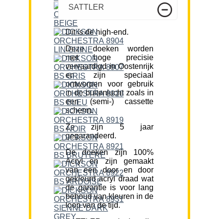
SATTLER
Dit is de high-end.
Deze doeken worden
met hoge precisie
vervaardigd in Oostenrijk
en zijn speciaal
ontworpen voor gebruik
in de buitenlucht zoals in
een (semi-) cassette
scherm.
Ze zijn 5 jaar
gegarandeerd.
De doeken zijn 100%
Acryl en zijn gemaakt
van een door en door
gekleurd acryl draad wat
de garantie is voor lang
behoud van kleuren in de
loop van de tijd.