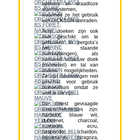
openers en draadloze
alarmsystemen,
waarmee ze het gebruik
van DICKSON aanraden.
Acryl doeken zijn ook
zeer geschikt om te
gebruiken in pergola’s
(vrij staande
overkappingen), als
zwevend schaduw doek
(zonnezeil) en tal van
andere mogelijkheden.
Ze zijn daarentegen niet
geschikt voor gebruik
binnenshuis omdat ze
veel te dik zijn.
De meest gevraagde
kleuren/referenties zijn:
hardelot, blauw wit,
dubonnet, charcoal,
sunbeam, ecru,
hesperide, chardon,
aquamarijn, zaragoza,