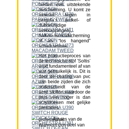
bieden een uitstekende
bescherming. U komt ze
meestal tegen in
pergola’s (enkel- of
dubbelzijdige
overkappingen),
balkon-/windafscherming
of als “los hangend”
schaduwdoek.
Het productieproces van
de technische stof 'Soltis'
wijkt fundamenteel af van
wat gebruikelijk is. Dit is
door de coating van pvc
aan beide zijden die zich
onderscheidt van de
acryl stoffen waardoor de
prijs veel hoger is dan
acryldoeken met gelijke
prestaties.
Advies van de professional:
Wanneer een deel van