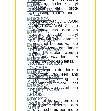
Kortom; moderne acryl
doeken die grote
belastingen aan kunnen.
Doeken van DICKSON
zijn 100% Acryl. Ze zijn
gemaakt van “door en
door geverfd” acryl
garen. Dit is de garantie
voor het behoud van de
kleur(en)voor een lange
tijd. UV-stralen worden
gestopt waardoor het
kleurbehoud een feit is.
Ook worden de doeken
voorzien van een anti
schimmel coating en
behandeld voor het
afstoten van vuil en
water.
“Of het nu gaat om een
knik-arm scherm, een
uitval scherm, een mono