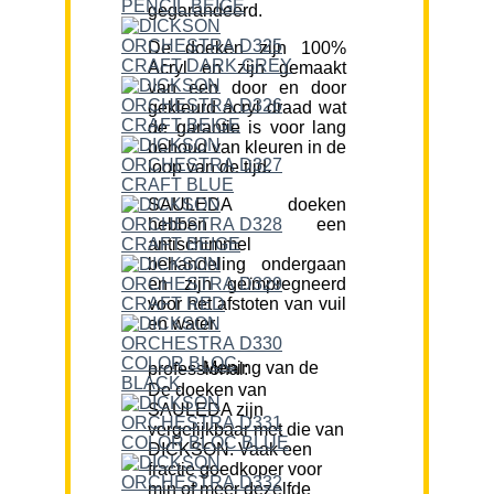
gegarandeerd.
De doeken zijn 100%
Acryl en zijn gemaakt
van een door en door
gekleurd acryl draad wat
de garantie is voor lang
behoud van kleuren in de
loop van de tijd.
SAULEDA doeken
hebben een
antischimmel
behandeling ondergaan
en zijn geïmpregneerd
voor het afstoten van vuil
en water.
Mening van de professional:
De doeken van
SAULEDA zijn
vergelijkbaar met die van
DICKSON. Vaak een
fractie goedkoper voor
min of meer dezelfde