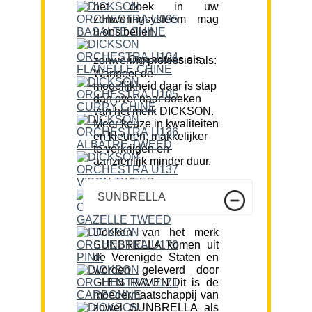
het doek in uw
zonweringsysteem mag
u ons bellen.
Ons advies als zonwering professionals:
Wanneer de
mogelijkheid daar is stap
dan over naar doeken
van het merk DICKSON.
Meer keuze in kwaliteiten
en kleuren, makkelijker
te verkrijgen en
aanzienlijk minder duur.
SUNBRELLA
Doeken van het merk
SUNBRELLA komen uit
de Verenigde Staten en
worden geleverd door
GLEN RAVEN.Dit is de
moedermaatschappij van
zowel SUNBRELLA als