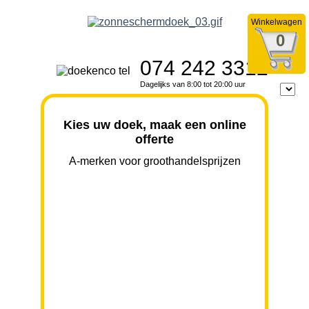
Winkelwagen
0
074 242 3312
Dagelijks van 8:00 tot 20:00 uur
Kies uw doek, maak een online
offerte
A-merken voor groothandelsprijzen
BREEDTE
UITVAL
HOOGTE