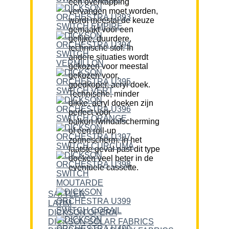
een overkapping
vervangen moet worden,
wordt meestal de keuze
gemaakt voor een
gelijke, duurdere,
technische stof. In
andere situaties wordt
gekozen voor meestal
gekozen voor,
goedkoper, acryl doek.
Technische, minder
dikke, acryl doeken zijn
perfect voor
balkon-/windafscherming
of een roll-up
zonnescherm. In het
laatste geval past dit type
doeken veel beter in de
eventuele cassette.
SATTLER
LATIM
DICKSON OPERA
DICKSON SOLAR FABRICS