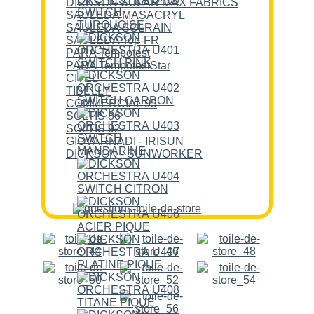
DICKSON SOLAR MAX FABRICS
SAULEDA MASACRYL
SAULEDA SOLRAIN
SAULEDA Top-FR
PARA Tempotest
PARA TempotestStar
CITEL
TIBELLY
COMMERCIAL 95
SOLTIS 86
SOLTIS 92
GIOVARNADI - IRISUN
DICKSON - SUNWORKER