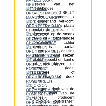
Doeken van het
Nederlandse
kwaliteitsmerk TIBELLY
worden ook voornamelijk
in Nederland verkocht.
Niet in de laatste plaats
omdat de collectie is
afgestemd op de smaak
van de Nederlandse
consument. Echter
hierdoor is het aantal
kleuren en dessins
waaruit u kunt kiezen
relatief beperkt en kunt u
ook niet kiezen uit
meerdere (lees:
zwaardere of
vlamvertragende) doek
typen.
Een groot deel van de
collectie komt van de
Franse producent
DICKSON CONSTANT
waardoor u veel van de