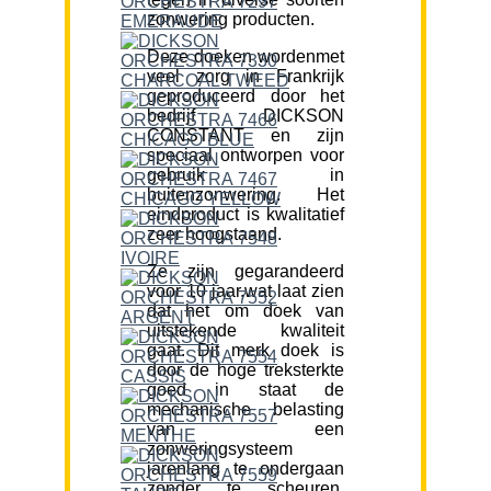
zonwering producten.
Deze doeken wordenmet
veel zorg in Frankrijk
geproduceerd door het
bedrijf DICKSON
CONSTANT en zijn
speciaal ontworpen voor
gebruik in
buitenzonwering. Het
eindproduct is kwalitatief
zeer hoogstaand.
Ze zijn gegarandeerd
voor 10 jaar,wat laat zien
dat het om doek van
uitstekende kwaliteit
gaat. Dit merk doek is
door de hoge treksterkte
goed in staat de
mechanische belasting
van een
zonweringsysteem
jarenlang te ondergaan
zonder te scheuren.