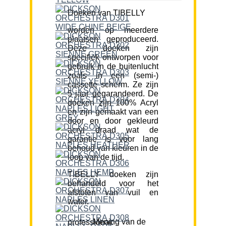
Doeken van TIBELLY
worden op meerdere
plaatsen geproduceerd.
Deze doeken zijn
specifiek ontworpen voor
gebruik in de buitenlucht
zoals in een (semi-)
cassette scherm. Ze zijn
5 jaar gegarandeerd. De
doeken zijn 100% Acryl
en zijn gemaakt van een
door en door gekleurd
acryl draad wat de
garantie is voor lang
behoud van kleuren in de
loop van de tijd.
TIBELLY doeken zijn
behandeld voor het
afstoten van vuil en
water.
Mening van de professional: