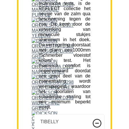
technische tests, is de
REFLECT collectie het
neusje van de zalm qua
bescherming tegen de
zon. Dit komt door de
verwerking van
minuscule stukjes
aluminium in het doek.
De verzegeling doorstaat
met glans een1000mm
“Schmerber vloeistof
kolom” test. Het
thermisch comfort is
ongeëvenaard doordat
een groot deel van de
zonnestraling wordt
weerspiegeld, waardoor
het doorlaten van
schadelijke straling tot
een minimum beperkt
wordt.
TIBELLY