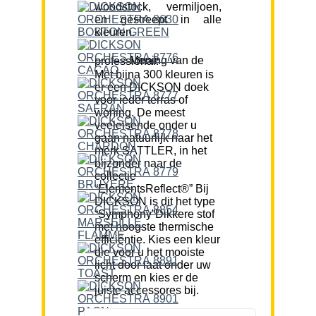
woodstock, vermiljoen,
en gestreept in alle
kleuren.
Mening van de professional:
Met bijna 300 kleuren is
er een DICKSON doek
voor ieder terras of
woning. De meest
veeleisende onder u
gaan natuurlijk naar het
merk SATTLER, in het
bijzonder naar de
collectie
“ElementsReflect®” Bij
DICKSON is dit het type
“Symphony”Dikkere stof
met hoogste thermische
efficiëntie. Kies een kleur
die voor u het mooiste
licht door laat onder uw
scherm en kies er de
juiste accessores bij.