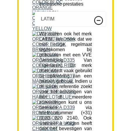
thermische prestaties
LATIM
Wij voeren ook het merk
LATIM, een merk dat we
met enige regelmaat
tegenkomen bij
gebouwen met een VVE
(Vereniging Van
Eigenaren). Dit merk
doek wordt vaak gebruikt
bij oplevering van een
(nieuw) gebouw. Indien u
de juiste referentie zoekt
voor het vervangen van
één of meerdere
zonweringen kunt u ons
bereiken via
telefoonnummer (+31)
(0)20 220 2140. Ook
wanneer u vragen heeft
over het bevestigen van