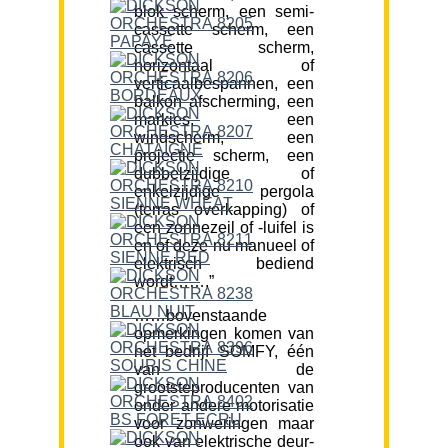
blok scherm, een semi-
cassette scherm, een
cassette scherm,
horizontaal of
verticaalbespannen, een
balkon afscherming, een
markies, een
windscherm, een
projectie scherm, een
dubbelzijdige of
enkelzijdige pergola
(terras overkapping) of
een zonnezeil of -luifel is
en of deze nu manueel of
elektrisch bediend
wordt…….”
……bovenstaande
opmerkingen komen van
het bedrijf SOMFY, één
van de
grootsteproducenten van
onder andere motorisatie
voor zonweringen maar
ook van elektrische deur-