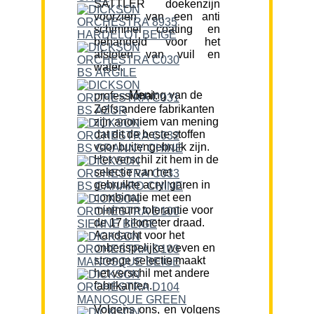
SATTLER doekenzijn
voorzien van een anti
schimmel coating en
behandeld voor het
afstoten van vuil en
water.
Mening van de professional:
Zelfs andere fabrikanten
zijn anoniem van mening
dat dit de beste stoffen
voor buitengebruik zijn.
Het verschil zit hem in de
selectie van het
gebruikte acryl garen in
combinatie met een
minimum tolerantie voor
de 17 kilometer draad.
Aandacht voor het
onberispelijke weven en
strenge selectie maakt
het verschil met andere
fabrikanten.
Volgens ons, en volgens