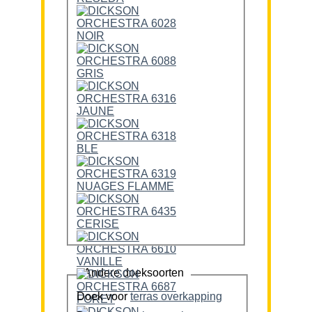
Andere doeksoorten
Doek voor
terras overkapping