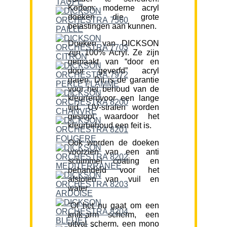
Kortom; moderne acryl
doeken die grote
belastingen aan kunnen.
Doeken van DICKSON
zijn 100% Acryl. Ze zijn
gemaakt van “door en
door geverfd” acryl
garen. Dit is de garantie
voor het behoud van de
kleur(en)voor een lange
tijd. UV-stralen worden
gestopt waardoor het
kleurbehoud een feit is.
Ook worden de doeken
voorzien van een anti
schimmel coating en
behandeld voor het
afstoten van vuil en
water.
“Of het nu gaat om een
knik-arm scherm, een
uitval scherm, een mono