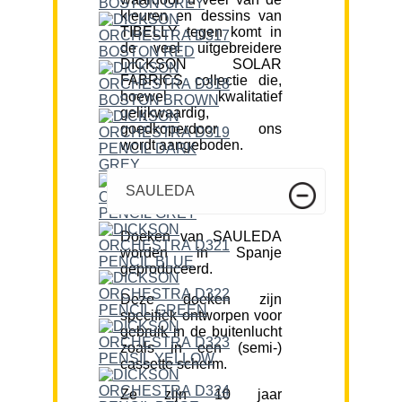
kleuren en dessins van
TIBELLY tegen komt in
de veel uitgebreidere
DICKSON SOLAR
FABRICS collectie die,
hoewel kwalitatief
gelijkwaardig,
goedkoperdoor ons
wordt aangeboden.
SAULEDA
Doeken van SAULEDA
worden in Spanje
geproduceerd.
Deze doeken zijn
specifiek ontworpen voor
gebruik in de buitenlucht
zoals in een (semi-)
cassette scherm.
Ze zijn 10 jaar