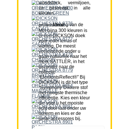
woodstock, vermiljoen,
en gestreept in alle
kleuren.
Mening van de professional:
Met bijna 300 kleuren is
er een DICKSON doek
voor ieder terras of
woning. De meest
veeleisende onder u
gaan natuurlijk naar het
merk SATTLER, in het
bijzonder naar de
collectie
“ElementsReflect®” Bij
DICKSON is dit het type
“Symphony”Dikkere stof
met hoogste thermische
efficiëntie. Kies een kleur
die voor u het mooiste
licht door laat onder uw
scherm en kies er de
juiste accessores bij.