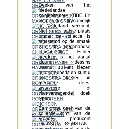
Doeken van het
Nederlandse
kwaliteitsmerk TIBELLY
worden ook voornamelijk
in Nederland verkocht.
Niet in de laatste plaats
omdat de collectie is
afgestemd op de smaak
van de Nederlandse
consument. Echter
hierdoor is het aantal
kleuren en dessins
waaruit u kunt kiezen
relatief beperkt en kunt u
ook niet kiezen uit
meerdere (lees:
zwaardere of
vlamvertragende) doek
typen.
Een groot deel van de
collectie komt van de
Franse producent
DICKSON CONSTANT
waardoor u veel van de