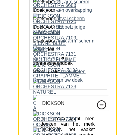
Doek voor
val-arm scherm
Doek voor
tuin overkapping
Doek voor
uitval scherm
Doek voor
dubbelzijdige
overkapping
Doek voor
“knik arm” scherm
Volant
los
Accessoires
voor
zonneschermdoek
Bestel gratis
doek stalen
Reparatie van uw doek
DICKSON
In Europa komt men
doeken van het merk
DICKSON het vaakst
tegen in diverse soorten