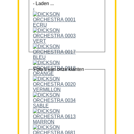
-
Laden ...
‹
Foto’s van onze klanten