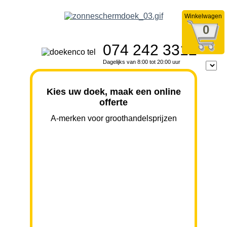
Winkelwagen
0
074 242 3312
Dagelijks van 8:00 tot 20:00 uur
Kies uw doek, maak een online
offerte
A-merken voor groothandelsprijzen
BREEDTE
UITVAL
HOOGTE