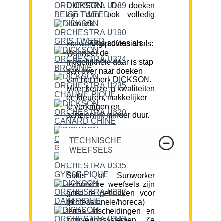
DICKSON. De doeken
zijn dan ook volledig
identiek.
Ons advies als zonwering professionals:
Wanneer de
mogelijkheid daar is stap
dan over naar doeken
van het merk DICKSON.
Meer keuze in kwaliteiten
en kleuren, makkelijker
te verkrijgen en
aanzienlijk minder duur.
TECHNISCHE
WEEFSELS
Soltis of Sunworker
technische weefsels zijn
goed te gebruiken voor
(professionele/horeca)
terras afscheidingen en
zonweringsystemen. Ze