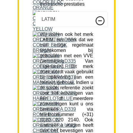
thermische prestaties
LATIM
Wij voeren ook het merk
LATIM, een merk dat we
met enige regelmaat
tegenkomen bij
gebouwen met een VVE
(Vereniging Van
Eigenaren). Dit merk
doek wordt vaak gebruikt
bij oplevering van een
(nieuw) gebouw. Indien u
de juiste referentie zoekt
voor het vervangen van
één of meerdere
zonweringen kunt u ons
bereiken via
telefoonnummer (+31)
(0)20 220 2140. Ook
wanneer u vragen heeft
over het bevestigen van