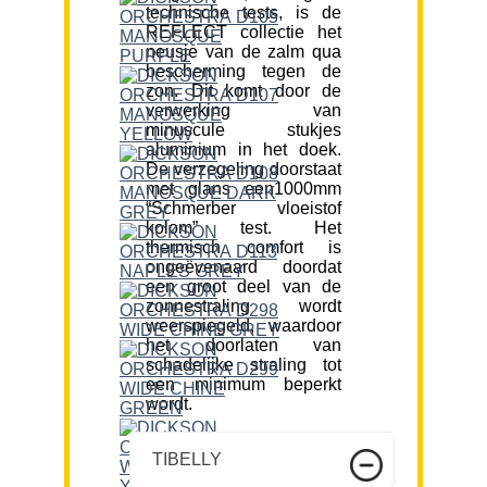
technische tests, is de
REFLECT collectie het
neusje van de zalm qua
bescherming tegen de
zon. Dit komt door de
verwerking van
minuscule stukjes
aluminium in het doek.
De verzegeling doorstaat
met glans een1000mm
“Schmerber vloeistof
kolom” test. Het
thermisch comfort is
ongeëvenaard doordat
een groot deel van de
zonnestraling wordt
weerspiegeld, waardoor
het doorlaten van
schadelijke straling tot
een minimum beperkt
wordt.
TIBELLY