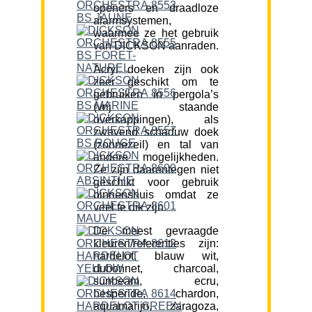
openers en draadloze
alarmsystemen,
waarmee ze het gebruik
van DICKSON aanraden.
Acryl doeken zijn ook
zeer geschikt om te
gebruiken in pergola’s
(vrij staande
overkappingen), als
zwevend schaduw doek
(zonnezeil) en tal van
andere mogelijkheden.
Ze zijn daarentegen niet
geschikt voor gebruik
binnenshuis omdat ze
veel te dik zijn.
De meest gevraagde
kleuren/referenties zijn:
hardelot, blauw wit,
dubonnet, charcoal,
sunbeam, ecru,
hesperide, chardon,
aquamarijn, zaragoza,