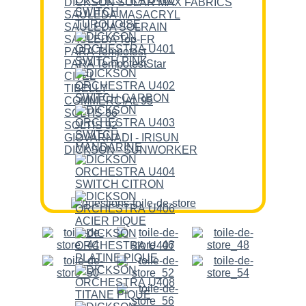
DICKSON SOLAR MAX FABRICS
SAULEDA MASACRYL
SAULEDA SOLRAIN
SAULEDA Top-FR
PARA Tempotest
PARA TempotestStar
CITEL
TIBELLY
COMMERCIAL 95
SOLTIS 86
SOLTIS 92
GIOVARNADI - IRISUN
DICKSON - SUNWORKER