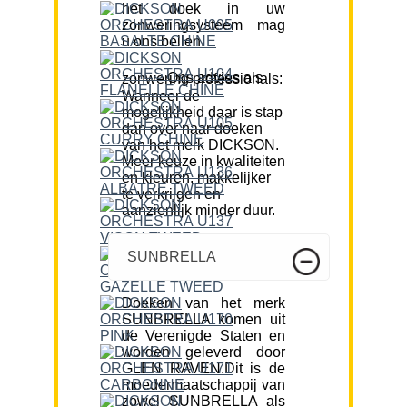
het doek in uw
zonweringsysteem mag
u ons bellen.
Ons advies als zonwering professionals:
Wanneer de
mogelijkheid daar is stap
dan over naar doeken
van het merk DICKSON.
Meer keuze in kwaliteiten
en kleuren, makkelijker
te verkrijgen en
aanzienlijk minder duur.
SUNBRELLA
Doeken van het merk
SUNBRELLA komen uit
de Verenigde Staten en
worden geleverd door
GLEN RAVEN.Dit is de
moedermaatschappij van
zowel SUNBRELLA als