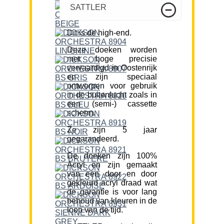
SATTLER
Dit is de high-end.
Deze doeken worden
met hoge precisie
vervaardigd in Oostenrijk
en zijn speciaal
ontworpen voor gebruik
in de buitenlucht zoals in
een (semi-) cassette
scherm.
Ze zijn 5 jaar
gegarandeerd.
De doeken zijn 100%
Acryl en zijn gemaakt
van een door en door
gekleurd acryl draad wat
de garantie is voor lang
behoud van kleuren in de
loop van de tijd.