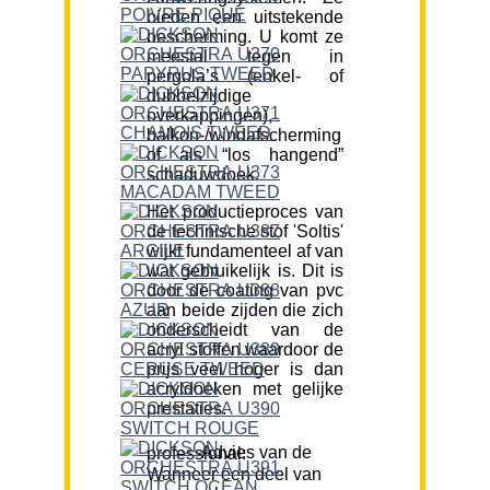
bieden een uitstekende
bescherming. U komt ze
meestal tegen in
pergola’s (enkel- of
dubbelzijdige
overkappingen),
balkon-/windafscherming
of als “los hangend”
schaduwdoek.
Het productieproces van
de technische stof 'Soltis'
wijkt fundamenteel af van
wat gebruikelijk is. Dit is
door de coating van pvc
aan beide zijden die zich
onderscheidt van de
acryl stoffen waardoor de
prijs veel hoger is dan
acryldoeken met gelijke
prestaties.
Advies van de professional:
Wanneer een deel van