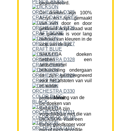
gegarandeerd.
De doeken zijn 100%
Acryl en zijn gemaakt
van een door en door
gekleurd acryl draad wat
de garantie is voor lang
behoud van kleuren in de
loop van de tijd.
SAULEDA doeken
hebben een
antischimmel
behandeling ondergaan
en zijn geïmpregneerd
voor het afstoten van vuil
en water.
Mening van de professional:
De doeken van
SAULEDA zijn
vergelijkbaar met die van
DICKSON. Vaak een
fractie goedkoper voor
min of meer dezelfde