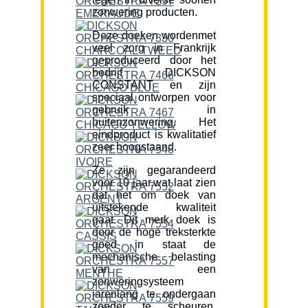
zonwering producten.
Deze doeken wordenmet
veel zorg in Frankrijk
geproduceerd door het
bedrijf DICKSON
CONSTANT en zijn
speciaal ontworpen voor
gebruik in
buitenzonwering. Het
eindproduct is kwalitatief
zeer hoogstaand.
Ze zijn gegarandeerd
voor 10 jaar,wat laat zien
dat het om doek van
uitstekende kwaliteit
gaat. Dit merk doek is
door de hoge treksterkte
goed in staat de
mechanische belasting
van een
zonweringsysteem
jarenlang te ondergaan
zonder te scheuren.