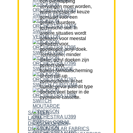
een overkapping
vervangen moet worden,
wordt meestal de keuze
gemaakt voor een
gelijke, duurdere,
technische stof. In
andere situaties wordt
gekozen voor meestal
gekozen voor,
goedkoper, acryl doek.
Technische, minder
dikke, acryl doeken zijn
perfect voor
balkon-/windafscherming
of een roll-up
zonnescherm. In het
laatste geval past dit type
doeken veel beter in de
eventuele cassette.
SATTLER
LATIM
DICKSON OPERA
DICKSON SOLAR FABRICS