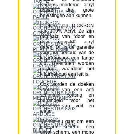
Kortom; moderne acryl
doeken die grote
belastingen aan kunnen.
Doeken van DICKSON
zijn 100% Acryl. Ze zijn
gemaakt van “door en
door geverfd” acryl
garen. Dit is de garantie
voor het behoud van de
kleur(en)voor een lange
tijd. UV-stralen worden
gestopt waardoor het
kleurbehoud een feit is.
Ook worden de doeken
voorzien van een anti
schimmel coating en
behandeld voor het
afstoten van vuil en
water.
“Of het nu gaat om een
knik-arm scherm, een
uitval scherm, een mono