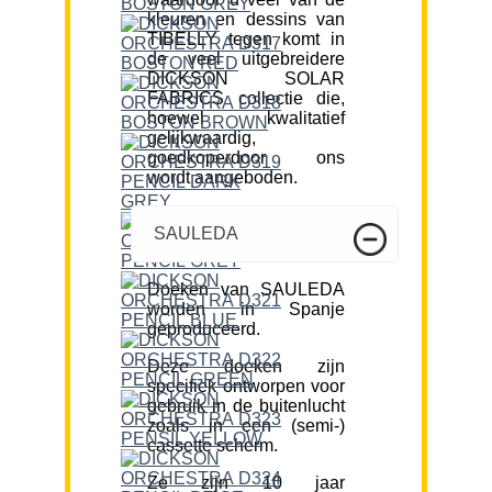
kleuren en dessins van
TIBELLY tegen komt in
de veel uitgebreidere
DICKSON SOLAR
FABRICS collectie die,
hoewel kwalitatief
gelijkwaardig,
goedkoperdoor ons
wordt aangeboden.
SAULEDA
Doeken van SAULEDA
worden in Spanje
geproduceerd.
Deze doeken zijn
specifiek ontworpen voor
gebruik in de buitenlucht
zoals in een (semi-)
cassette scherm.
Ze zijn 10 jaar