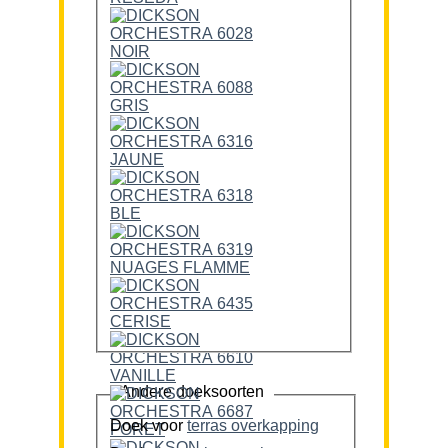
Andere doeksoorten
Doek voor
terras overkapping