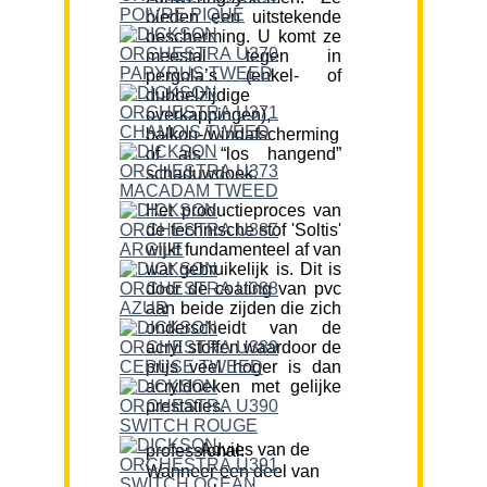
bieden een uitstekende
bescherming. U komt ze
meestal tegen in
pergola’s (enkel- of
dubbelzijdige
overkappingen),
balkon-/windafscherming
of als “los hangend”
schaduwdoek.
Het productieproces van
de technische stof 'Soltis'
wijkt fundamenteel af van
wat gebruikelijk is. Dit is
door de coating van pvc
aan beide zijden die zich
onderscheidt van de
acryl stoffen waardoor de
prijs veel hoger is dan
acryldoeken met gelijke
prestaties.
Advies van de professional:
Wanneer een deel van