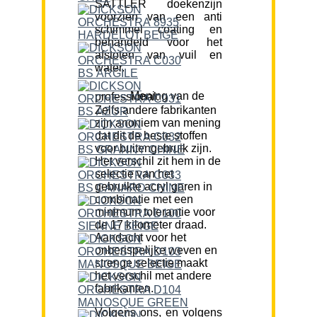
SATTLER doekenzijn
voorzien van een anti
schimmel coating en
behandeld voor het
afstoten van vuil en
water.
Mening van de professional:
Zelfs andere fabrikanten
zijn anoniem van mening
dat dit de beste stoffen
voor buitengebruik zijn.
Het verschil zit hem in de
selectie van het
gebruikte acryl garen in
combinatie met een
minimum tolerantie voor
de 17 kilometer draad.
Aandacht voor het
onberispelijke weven en
strenge selectie maakt
het verschil met andere
fabrikanten.
Volgens ons, en volgens