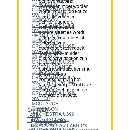
een overkapping
vervangen moet worden,
wordt meestal de keuze
gemaakt voor een
gelijke, duurdere,
technische stof. In
andere situaties wordt
gekozen voor meestal
gekozen voor,
goedkoper, acryl doek.
Technische, minder
dikke, acryl doeken zijn
perfect voor
balkon-/windafscherming
of een roll-up
zonnescherm. In het
laatste geval past dit type
doeken veel beter in de
eventuele cassette.
SATTLER
LATIM
DICKSON OPERA
DICKSON SOLAR FABRICS