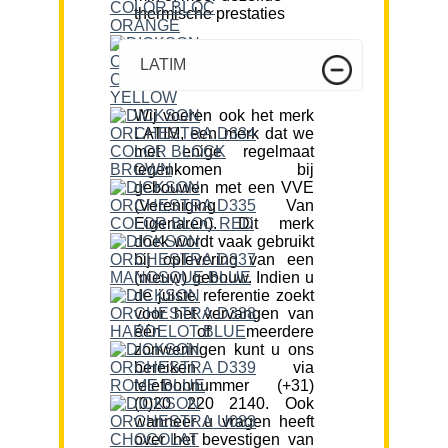
thermische prestaties
LATIM
Wij voeren ook het merk
LATIM, een merk dat we
met enige regelmaat
tegenkomen bij
gebouwen met een VVE
(Vereniging Van
Eigenaren). Dit merk
doek wordt vaak gebruikt
bij oplevering van een
(nieuw) gebouw. Indien u
de juiste referentie zoekt
voor het vervangen van
één of meerdere
zonweringen kunt u ons
bereiken via
telefoonnummer (+31)
(0)20 220 2140. Ook
wanneer u vragen heeft
over het bevestigen van