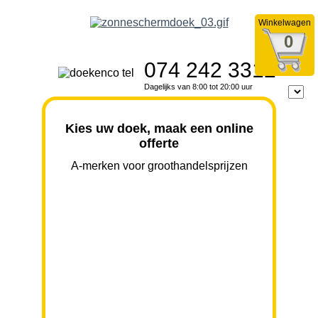
Winkelwagen
0
074 242 3312
Dagelijks van 8:00 tot 20:00 uur
Kies uw doek, maak een online
offerte
A-merken voor groothandelsprijzen
BREEDTE
UITVAL
HOOGTE