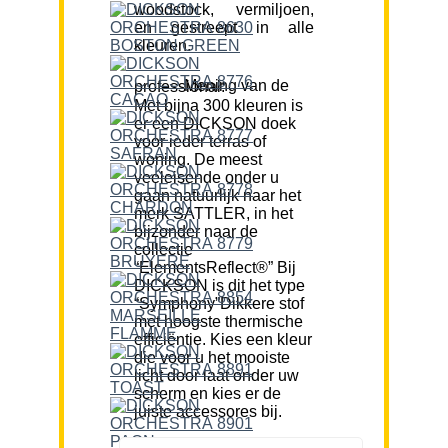
woodstock, vermiljoen,
en gestreept in alle
kleuren.
Mening van de professional:
Met bijna 300 kleuren is
er een DICKSON doek
voor ieder terras of
woning. De meest
veeleisende onder u
gaan natuurlijk naar het
merk SATTLER, in het
bijzonder naar de
collectie
“ElementsReflect®” Bij
DICKSON is dit het type
“Symphony”Dikkere stof
met hoogste thermische
efficiëntie. Kies een kleur
die voor u het mooiste
licht door laat onder uw
scherm en kies er de
juiste accessores bij.