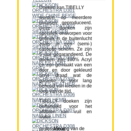
Doeken van TIBELLY
worden op meerdere
plaatsen geproduceerd.
Deze doeken zijn
specifiek ontworpen voor
gebruik in de buitenlucht
zoals in een (semi-)
cassette scherm. Ze zijn
5 jaar gegarandeerd. De
doeken zijn 100% Acryl
en zijn gemaakt van een
door en door gekleurd
acryl draad wat de
garantie is voor lang
behoud van kleuren in de
loop van de tijd.
TIBELLY doeken zijn
behandeld voor het
afstoten van vuil en
water.
Mening van de professional: