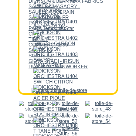
DICKSON SOLAR MAX FABRICS
SAULEDA MASACRYL
SAULEDA SOLRAIN
SAULEDA Top-FR
PARA Tempotest
PARA TempotestStar
CITEL
TIBELLY
COMMERCIAL 95
SOLTIS 86
SOLTIS 92
GIOVARNADI - IRISUN
DICKSON - SUNWORKER