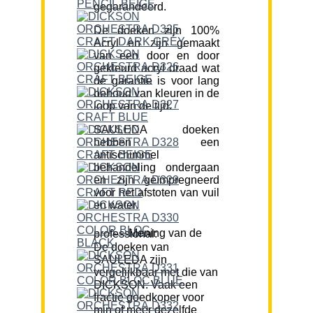
gegarandeerd.
De doeken zijn 100%
Acryl en zijn gemaakt
van een door en door
gekleurd acryl draad wat
de garantie is voor lang
behoud van kleuren in de
loop van de tijd.
SAULEDA doeken
hebben een
antischimmel
behandeling ondergaan
en zijn geïmpregneerd
voor het afstoten van vuil
en water.
Mening van de professional:
De doeken van
SAULEDA zijn
vergelijkbaar met die van
DICKSON. Vaak een
fractie goedkoper voor
min of meer dezelfde