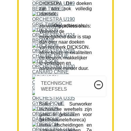
DICKSON. De doeken
zijn dan ook volledig
identiek.
Ons advies als zonwering professionals:
Wanneer de
mogelijkheid daar is stap
dan over naar doeken
van het merk DICKSON.
Meer keuze in kwaliteiten
en kleuren, makkelijker
te verkrijgen en
aanzienlijk minder duur.
TECHNISCHE
WEEFSELS
Soltis of Sunworker
technische weefsels zijn
goed te gebruiken voor
(professionele/horeca)
terras afscheidingen en
zonweringsystemen. Ze