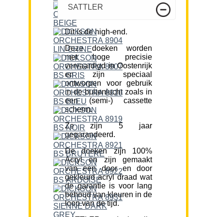
SATTLER
Dit is de high-end.
Deze doeken worden
met hoge precisie
vervaardigd in Oostenrijk
en zijn speciaal
ontworpen voor gebruik
in de buitenlucht zoals in
een (semi-) cassette
scherm.
Ze zijn 5 jaar
gegarandeerd.
De doeken zijn 100%
Acryl en zijn gemaakt
van een door en door
gekleurd acryl draad wat
de garantie is voor lang
behoud van kleuren in de
loop van de tijd.