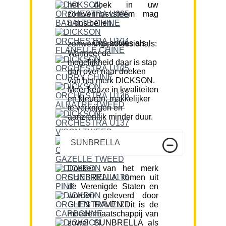
het doek in uw
zonweringsysteem mag
u ons bellen.
Ons advies als zonwering professionals:
Wanneer de
mogelijkheid daar is stap
dan over naar doeken
van het merk DICKSON.
Meer keuze in kwaliteiten
en kleuren, makkelijker
te verkrijgen en
aanzienlijk minder duur.
SUNBRELLA
Doeken van het merk
SUNBRELLA komen uit
de Verenigde Staten en
worden geleverd door
GLEN RAVEN.Dit is de
moedermaatschappij van
zowel SUNBRELLA als