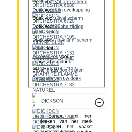
Doek voor
val-arm scherm
Doek voor
tuin overkapping
Doek voor
uitval scherm
Doek voor
dubbelzijdige
overkapping
Doek voor
“knik arm” scherm
Volant
los
Accessoires
voor
zonneschermdoek
Bestel gratis
doek stalen
Reparatie van uw doek
DICKSON
In Europa komt men
doeken van het merk
DICKSON het vaakst
tegen in diverse soorten