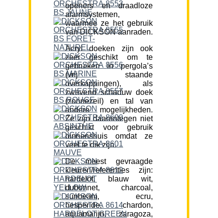
openers en draadloze
alarmsystemen,
waarmee ze het gebruik
van DICKSON aanraden.
Acryl doeken zijn ook
zeer geschikt om te
gebruiken in pergola’s
(vrij staande
overkappingen), als
zwevend schaduw doek
(zonnezeil) en tal van
andere mogelijkheden.
Ze zijn daarentegen niet
geschikt voor gebruik
binnenshuis omdat ze
veel te dik zijn.
De meest gevraagde
kleuren/referenties zijn:
hardelot, blauw wit,
dubonnet, charcoal,
sunbeam, ecru,
hesperide, chardon,
aquamarijn, zaragoza,