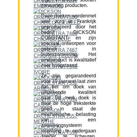
zonwering producten.
Deze doeken wordenmet
veel zorg in Frankrijk
geproduceerd door het
bedrijf DICKSON
CONSTANT en zijn
speciaal ontworpen voor
gebruik in
buitenzonwering. Het
eindproduct is kwalitatief
zeer hoogstaand.
Ze zijn gegarandeerd
voor 10 jaar,wat laat zien
dat het om doek van
uitstekende kwaliteit
gaat. Dit merk doek is
door de hoge treksterkte
goed in staat de
mechanische belasting
van een
zonweringsysteem
jarenlang te ondergaan
zonder te scheuren.