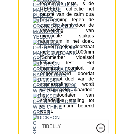
technische tests, is de
REFLECT collectie het
neusje van de zalm qua
bescherming tegen de
zon. Dit komt door de
verwerking van
minuscule stukjes
aluminium in het doek.
De verzegeling doorstaat
met glans een1000mm
“Schmerber vloeistof
kolom” test. Het
thermisch comfort is
ongeëvenaard doordat
een groot deel van de
zonnestraling wordt
weerspiegeld, waardoor
het doorlaten van
schadelijke straling tot
een minimum beperkt
wordt.
TIBELLY