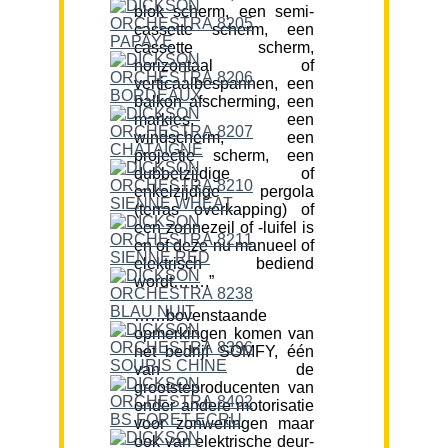
blok scherm, een semi-
cassette scherm, een
cassette scherm,
horizontaal of
verticaalbespannen, een
balkon afscherming, een
markies, een
windscherm, een
projectie scherm, een
dubbelzijdige of
enkelzijdige pergola
(terras overkapping) of
een zonnezeil of -luifel is
en of deze nu manueel of
elektrisch bediend
wordt…….”
……bovenstaande
opmerkingen komen van
het bedrijf SOMFY, één
van de
grootsteproducenten van
onder andere motorisatie
voor zonweringen maar
ook van elektrische deur-