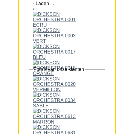
-
Laden ...
‹
Foto’s van onze klanten