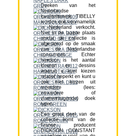
Doeken van het
Nederlandse
kwaliteitsmerk TIBELLY
worden ook voornamelijk
in Nederland verkocht.
Niet in de laatste plaats
omdat de collectie is
afgestemd op de smaak
van de Nederlandse
consument. Echter
hierdoor is het aantal
kleuren en dessins
waaruit u kunt kiezen
relatief beperkt en kunt u
ook niet kiezen uit
meerdere (lees:
zwaardere of
vlamvertragende) doek
typen.
Een groot deel van de
collectie komt van de
Franse producent
DICKSON CONSTANT
waardoor u veel van de