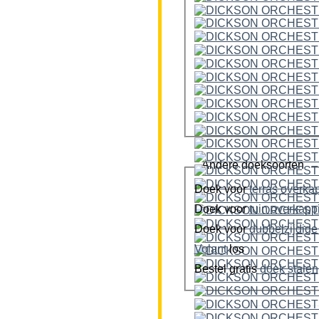
Andere doeksoorten
Doek voor
terras overka
Doek voor
tuin overkap
Doek voor
Volant
los
Bestel gratis
doek stalen