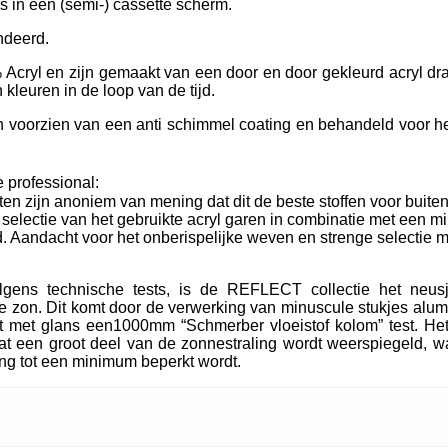
ls in een (semi-) cassette scherm.
ndeerd.
Acryl en zijn gemaakt van een door en door gekleurd acryl dra
kleuren in de loop van de tijd.
oorzien van een anti schimmel coating en behandeld voor het
 professional:
ten zijn anoniem van mening dat dit de beste stoffen voor buiten
e selectie van het gebruikte acryl garen in combinatie met een m
. Aandacht voor het onberispelijke weven en strenge selectie m
lgens technische tests, is de REFLECT collectie het neu
 zon. Dit komt door de verwerking van minuscule stukjes alum
t met glans een1000mm “Schmerber vloeistof kolom” test. Het
t een groot deel van de zonnestraling wordt weerspiegeld, wa
ing tot een minimum beperkt wordt.