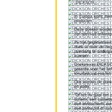
DICKSON
In Europa komt men
producten.
Deze doeken worden
zijn speciaal ontworp
Ze zijn gegarandeerd
doek is door de hog
jarenlang te onderg
kunnen.
Doeken van DICKSON z
garantie voor het be
kleurbehoud een feit i
Ook worden de doeke
en water.
“Of het nu gaat om 
scherm, een cassette
een windscherm, een 
een zonnezeil of -lui