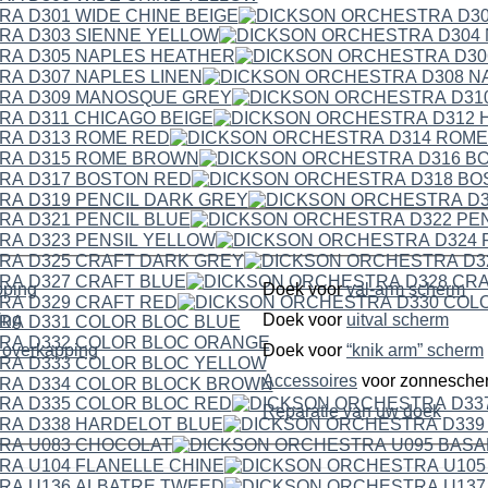
pping
Doek voor
val-arm scherm
ping
Doek voor
uitval scherm
dubbelzijdige overkapping
Doek voor
“knik arm” scherm
Accessoires
voor zonnesche
Reparatie van uw doek