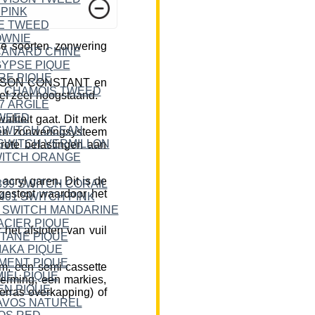
e soorten zonwering
DICKSON CONSTANT en
ief zeer hoogstaand.
liteit gaat. Dit merk
een zonweringsysteem
rote belastingen aan
cryl garen. Dit is de
 gestopt waardoor het
et afstoten van vuil
m, een semi-cassette
herming, een markies,
erras overkapping) of