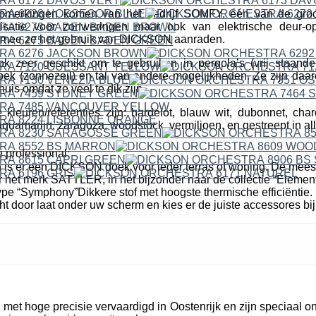
erkingen komen van het bedrijf SOMFY, één van de groo
isatie voor zonweringen maar ook van elektrische deur-o
mee ze het gebruik van DICKSON aanraden.
ok zeer geschikt om te gebruiken in pergola’s (vrij staande
k (zonnezeil) en tal van andere mogelijkheden. Ze zijn daare
uis omdat ze veel te dik zijn.
leuren/referenties zijn: hardelot, blauw wit, dubonnet, cha
quamarijn, zaragoza, woodstock, vermiljoen, en gestreept in all
 professional:
n is er een DICKSON doek voor ieder terras of woning. De mees
r het merk SATTLER, in het bijzonder naar de collectie “Elemen
pe “Symphony”Dikkere stof met hoogste thermische efficiëntie. 
cht door laat onder uw scherm en kies er de juiste accessores bij
et hoge precisie vervaardigd in Oostenrijk en zijn speciaal o