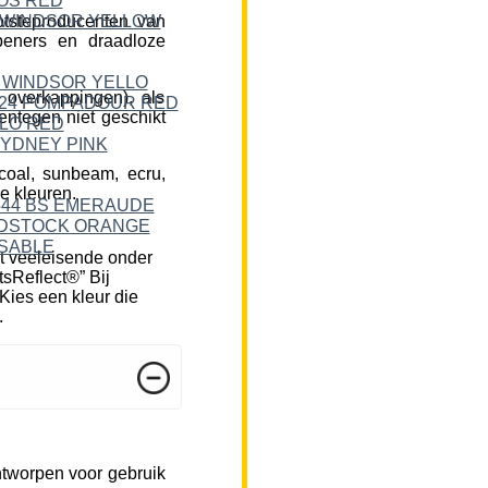
tsteproducenten van
peners en draadloze
 overkappingen), als
ntegen niet geschikt
rcoal, sunbeam, ecru,
e kleuren.
t veeleisende onder
tsReflect®” Bij
Kies een kleur die
.
ntworpen voor gebruik