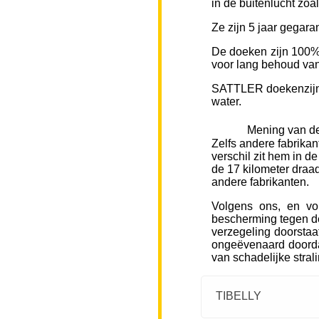
in de buitenlucht zoa
Ze zijn 5 jaar gegara
De doeken zijn 100% 
voor lang behoud van 
SATTLER doekenzijn v
water.
Mening van de
Zelfs andere fabrikan
verschil zit hem in d
de 17 kilometer draad
andere fabrikanten.
Volgens ons, en vo
bescherming tegen de
verzegeling doorstaa
ongeëvenaard doorda
van schadelijke stral
TIBELLY