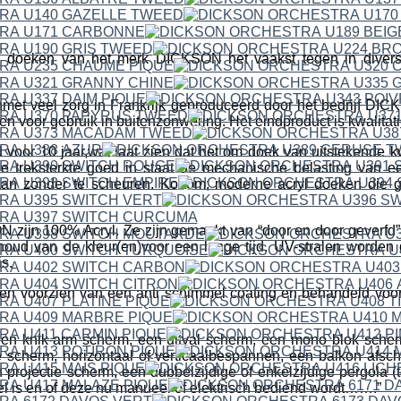
 doeken van het merk DICKSON het vaakst tegen in divers
met veel zorg in Frankrijk geproduceerd door het bedrijf 
en voor gebruik in buitenzonwering. Het eindproduct is kwalitat
 voor 10 jaar,wat laat zien dat het om doek van uitstekende kwa
e treksterkte goed in staat de mechanische belasting van 
aan zonder te scheuren. Kortom; moderne acryl doeken die g
ijn 100% Acryl. Ze zijn gemaakt van “door en door geverfd” a
houd van de kleur(en)voor een lange tijd. UV-stralen worden
s.
n voorzien van een anti schimmel coating en behandeld voor h
een knik-arm scherm, een uitval scherm, een mono blok scher
 scherm, horizontaal of verticaalbespannen, een balkon afsc
projectie scherm, een dubbelzijdige of enkelzijdige pergola (t
fel is en of deze nu manueel of elektrisch bediend wordt…….”