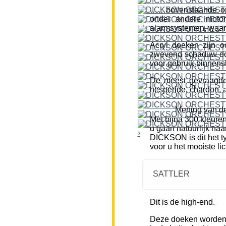
……bovenstaande opm
onder andere motor
alarmsystemen, waar
Acryl doeken zijn o
zwevend schaduw doe
voor gebruik binnensh
De meest gevraagde k
hesperide, chardon, a
Mening van de
Met bijna 300 kleure
u gaan natuurlijk naa
›
DICKSON is dit het ty
voor u het mooiste li
SATTLER
Dit is de high-end.
Deze doeken worden m