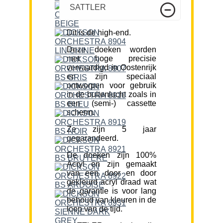
SATTLER
Dit is de high-end.
Deze doeken worden
met hoge precisie
vervaardigd in Oostenrijk
en zijn speciaal
ontworpen voor gebruik
in de buitenlucht zoals in
een (semi-) cassette
scherm.
Ze zijn 5 jaar
gegarandeerd.
De doeken zijn 100%
Acryl en zijn gemaakt
van een door en door
gekleurd acryl draad wat
de garantie is voor lang
behoud van kleuren in de
loop van de tijd.