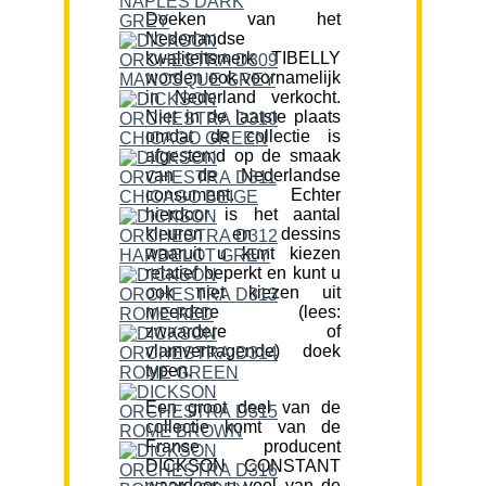
Doeken van het
Nederlandse
kwaliteitsmerk TIBELLY
worden ook voornamelijk
in Nederland verkocht.
Niet in de laatste plaats
omdat de collectie is
afgestemd op de smaak
van de Nederlandse
consument. Echter
hierdoor is het aantal
kleuren en dessins
waaruit u kunt kiezen
relatief beperkt en kunt u
ook niet kiezen uit
meerdere (lees:
zwaardere of
vlamvertragende) doek
typen.
Een groot deel van de
collectie komt van de
Franse producent
DICKSON CONSTANT
waardoor u veel van de