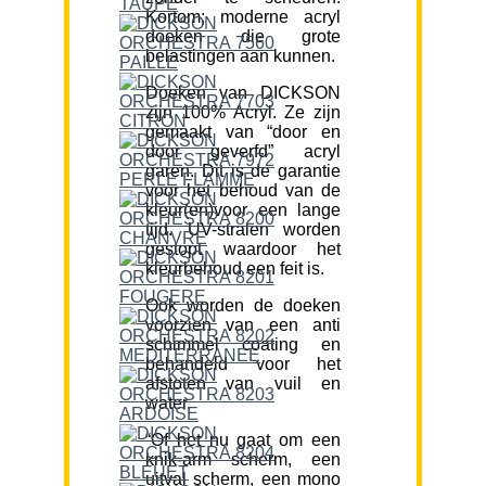
Kortom; moderne acryl
doeken die grote
belastingen aan kunnen.
Doeken van DICKSON
zijn 100% Acryl. Ze zijn
gemaakt van “door en
door geverfd” acryl
garen. Dit is de garantie
voor het behoud van de
kleur(en)voor een lange
tijd. UV-stralen worden
gestopt waardoor het
kleurbehoud een feit is.
Ook worden de doeken
voorzien van een anti
schimmel coating en
behandeld voor het
afstoten van vuil en
water.
“Of het nu gaat om een
knik-arm scherm, een
uitval scherm, een mono