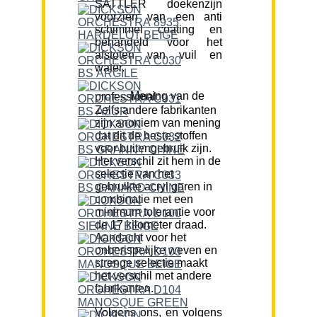
SATTLER doekenzijn
voorzien van een anti
schimmel coating en
behandeld voor het
afstoten van vuil en
water.
Mening van de professional:
Zelfs andere fabrikanten
zijn anoniem van mening
dat dit de beste stoffen
voor buitengebruik zijn.
Het verschil zit hem in de
selectie van het
gebruikte acryl garen in
combinatie met een
minimum tolerantie voor
de 17 kilometer draad.
Aandacht voor het
onberispelijke weven en
strenge selectie maakt
het verschil met andere
fabrikanten.
Volgens ons, en volgens