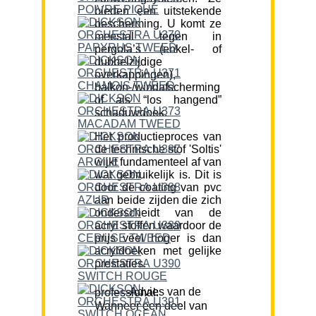
bieden een uitstekende
bescherming. U komt ze
meestal tegen in
pergola’s (enkel- of
dubbelzijdige
overkappingen),
balkon-/windafscherming
of als “los hangend”
schaduwdoek.
Het productieproces van
de technische stof 'Soltis'
wijkt fundamenteel af van
wat gebruikelijk is. Dit is
door de coating van pvc
aan beide zijden die zich
onderscheidt van de
acryl stoffen waardoor de
prijs veel hoger is dan
acryldoeken met gelijke
prestaties.
Advies van de professional:
Wanneer een deel van