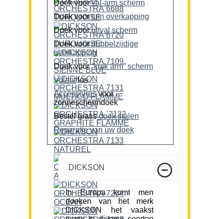
Doek voor
val-arm scherm
Doek voor
tuin overkapping
Doek voor
uitval scherm
Doek voor
dubbelzijdige
overkapping
Doek voor
“knik arm” scherm
Volant
los
Accessoires
voor
zonneschermdoek
Bestel gratis
doek stalen
Reparatie van uw doek
DICKSON
In Europa komt men
doeken van het merk
DICKSON het vaakst
tegen in diverse soorten