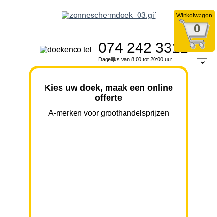
Winkelwagen
0
074 242 3312
Dagelijks van 8:00 tot 20:00 uur
Kies uw doek, maak een online
offerte
A-merken voor groothandelsprijzen
BREEDTE
UITVAL
HOOGTE