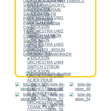
DICKSON SOLAR MAX FABRICS
SAULEDA MASACRYL
SAULEDA SOLRAIN
SAULEDA Top-FR
PARA Tempotest
PARA TempotestStar
CITEL
TIBELLY
COMMERCIAL 95
SOLTIS 86
SOLTIS 92
GIOVARNADI - IRISUN
DICKSON - SUNWORKER