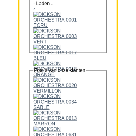
-
Laden ...
‹
Foto’s van onze klanten