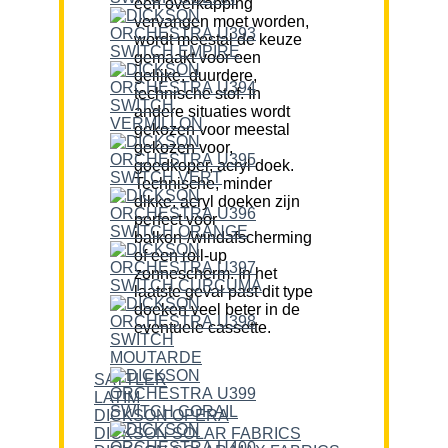
een overkapping
vervangen moet worden,
wordt meestal de keuze
gemaakt voor een
gelijke, duurdere,
technische stof. In
andere situaties wordt
gekozen voor meestal
gekozen voor,
goedkoper, acryl doek.
Technische, minder
dikke, acryl doeken zijn
perfect voor
balkon-/windafscherming
of een roll-up
zonnescherm. In het
laatste geval past dit type
doeken veel beter in de
eventuele cassette.
SATTLER
LATIM
DICKSON OPERA
DICKSON SOLAR FABRICS