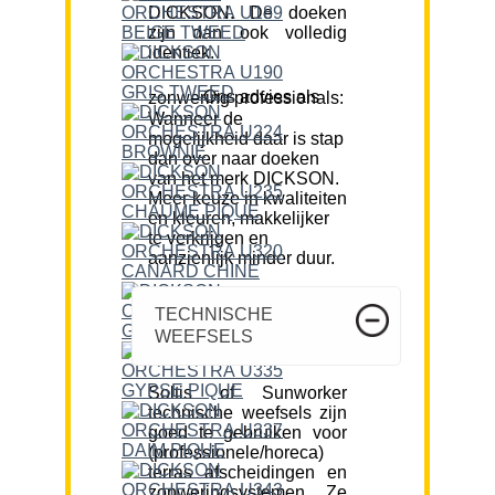
DICKSON. De doeken
zijn dan ook volledig
identiek.
Ons advies als zonwering professionals:
Wanneer de
mogelijkheid daar is stap
dan over naar doeken
van het merk DICKSON.
Meer keuze in kwaliteiten
en kleuren, makkelijker
te verkrijgen en
aanzienlijk minder duur.
TECHNISCHE
WEEFSELS
Soltis of Sunworker
technische weefsels zijn
goed te gebruiken voor
(professionele/horeca)
terras afscheidingen en
zonweringsystemen. Ze