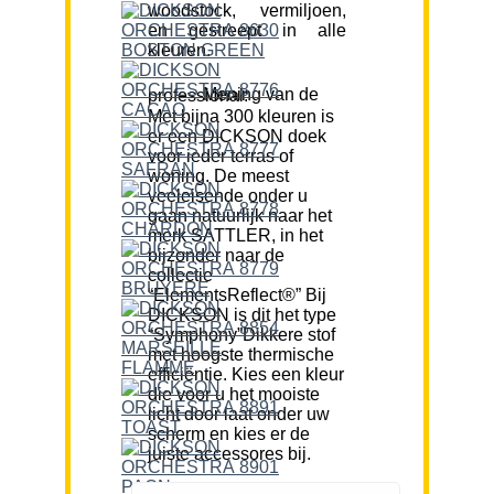
woodstock, vermiljoen,
en gestreept in alle
kleuren.
Mening van de professional:
Met bijna 300 kleuren is
er een DICKSON doek
voor ieder terras of
woning. De meest
veeleisende onder u
gaan natuurlijk naar het
merk SATTLER, in het
bijzonder naar de
collectie
“ElementsReflect®” Bij
DICKSON is dit het type
“Symphony”Dikkere stof
met hoogste thermische
efficiëntie. Kies een kleur
die voor u het mooiste
licht door laat onder uw
scherm en kies er de
juiste accessores bij.