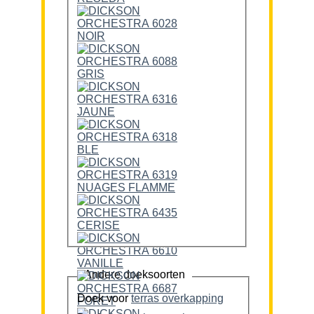
Andere doeksoorten
Doek voor
terras overkapping