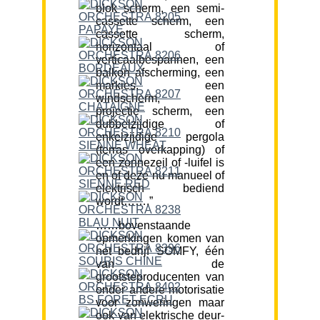
blok scherm, een semi-
cassette scherm, een
cassette scherm,
horizontaal of
verticaalbespannen, een
balkon afscherming, een
markies, een
windscherm, een
projectie scherm, een
dubbelzijdige of
enkelzijdige pergola
(terras overkapping) of
een zonnezeil of -luifel is
en of deze nu manueel of
elektrisch bediend
wordt…….”
……bovenstaande
opmerkingen komen van
het bedrijf SOMFY, één
van de
grootsteproducenten van
onder andere motorisatie
voor zonweringen maar
ook van elektrische deur-