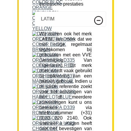
thermische prestaties
LATIM
Wij voeren ook het merk
LATIM, een merk dat we
met enige regelmaat
tegenkomen bij
gebouwen met een VVE
(Vereniging Van
Eigenaren). Dit merk
doek wordt vaak gebruikt
bij oplevering van een
(nieuw) gebouw. Indien u
de juiste referentie zoekt
voor het vervangen van
één of meerdere
zonweringen kunt u ons
bereiken via
telefoonnummer (+31)
(0)20 220 2140. Ook
wanneer u vragen heeft
over het bevestigen van