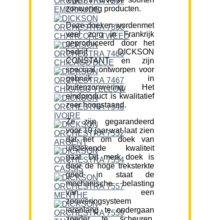
zonwering producten.
Deze doeken wordenmet
veel zorg in Frankrijk
geproduceerd door het
bedrijf DICKSON
CONSTANT en zijn
speciaal ontworpen voor
gebruik in
buitenzonwering. Het
eindproduct is kwalitatief
zeer hoogstaand.
Ze zijn gegarandeerd
voor 10 jaar,wat laat zien
dat het om doek van
uitstekende kwaliteit
gaat. Dit merk doek is
door de hoge treksterkte
goed in staat de
mechanische belasting
van een
zonweringsysteem
jarenlang te ondergaan
zonder te scheuren.