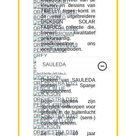
kleuren en dessins van
TIBELLY tegen komt in
de veel uitgebreidere
DICKSON SOLAR
FABRICS collectie die,
hoewel kwalitatief
gelijkwaardig,
goedkoperdoor ons
wordt aangeboden.
SAULEDA
Doeken van SAULEDA
worden in Spanje
geproduceerd.
Deze doeken zijn
specifiek ontworpen voor
gebruik in de buitenlucht
zoals in een (semi-)
cassette scherm.
Ze zijn 10 jaar