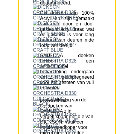
gegarandeerd.
De doeken zijn 100%
Acryl en zijn gemaakt
van een door en door
gekleurd acryl draad wat
de garantie is voor lang
behoud van kleuren in de
loop van de tijd.
SAULEDA doeken
hebben een
antischimmel
behandeling ondergaan
en zijn geïmpregneerd
voor het afstoten van vuil
en water.
Mening van de professional:
De doeken van
SAULEDA zijn
vergelijkbaar met die van
DICKSON. Vaak een
fractie goedkoper voor
min of meer dezelfde