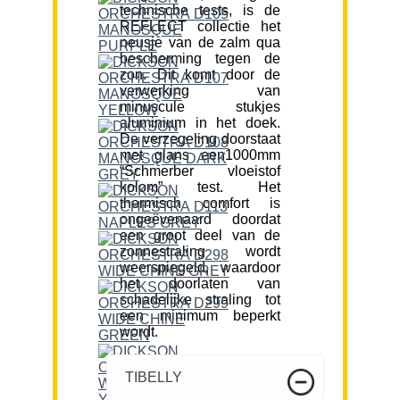
technische tests, is de
REFLECT collectie het
neusje van de zalm qua
bescherming tegen de
zon. Dit komt door de
verwerking van
minuscule stukjes
aluminium in het doek.
De verzegeling doorstaat
met glans een1000mm
“Schmerber vloeistof
kolom” test. Het
thermisch comfort is
ongeëvenaard doordat
een groot deel van de
zonnestraling wordt
weerspiegeld, waardoor
het doorlaten van
schadelijke straling tot
een minimum beperkt
wordt.
TIBELLY