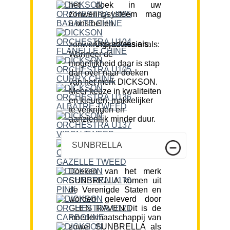
het doek in uw
zonweringsysteem mag
u ons bellen.
Ons advies als zonwering professionals:
Wanneer de
mogelijkheid daar is stap
dan over naar doeken
van het merk DICKSON.
Meer keuze in kwaliteiten
en kleuren, makkelijker
te verkrijgen en
aanzienlijk minder duur.
SUNBRELLA
Doeken van het merk
SUNBRELLA komen uit
de Verenigde Staten en
worden geleverd door
GLEN RAVEN.Dit is de
moedermaatschappij van
zowel SUNBRELLA als