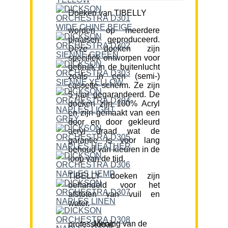
Doeken van TIBELLY
worden op meerdere
plaatsen geproduceerd.
Deze doeken zijn
specifiek ontworpen voor
gebruik in de buitenlucht
zoals in een (semi-)
cassette scherm. Ze zijn
5 jaar gegarandeerd. De
doeken zijn 100% Acryl
en zijn gemaakt van een
door en door gekleurd
acryl draad wat de
garantie is voor lang
behoud van kleuren in de
loop van de tijd.
TIBELLY doeken zijn
behandeld voor het
afstoten van vuil en
water.
Mening van de professional: