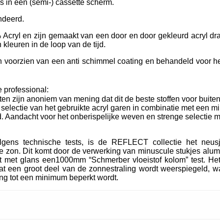
ls in een (semi-) cassette scherm.
ndeerd.
Acryl en zijn gemaakt van een door en door gekleurd acryl dra
kleuren in de loop van de tijd.
oorzien van een anti schimmel coating en behandeld voor het
 professional:
ten zijn anoniem van mening dat dit de beste stoffen voor buiten
e selectie van het gebruikte acryl garen in combinatie met een m
. Aandacht voor het onberispelijke weven en strenge selectie m
lgens technische tests, is de REFLECT collectie het neu
 zon. Dit komt door de verwerking van minuscule stukjes alum
t met glans een1000mm “Schmerber vloeistof kolom” test. Het
t een groot deel van de zonnestraling wordt weerspiegeld, wa
ing tot een minimum beperkt wordt.