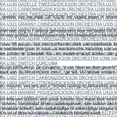
 doeken van het merk DICKSON het vaakst tegen in divers
met veel zorg in Frankrijk geproduceerd door het bedrijf 
en voor gebruik in buitenzonwering. Het eindproduct is kwalitat
 voor 10 jaar,wat laat zien dat het om doek van uitstekende kwa
e treksterkte goed in staat de mechanische belasting van 
aan zonder te scheuren. Kortom; moderne acryl doeken die g
ijn 100% Acryl. Ze zijn gemaakt van “door en door geverfd” a
houd van de kleur(en)voor een lange tijd. UV-stralen worden
s.
n voorzien van een anti schimmel coating en behandeld voor h
een knik-arm scherm, een uitval scherm, een mono blok scher
 scherm, horizontaal of verticaalbespannen, een balkon afsc
projectie scherm, een dubbelzijdige of enkelzijdige pergola (t
fel is en of deze nu manueel of elektrisch bediend wordt…….”