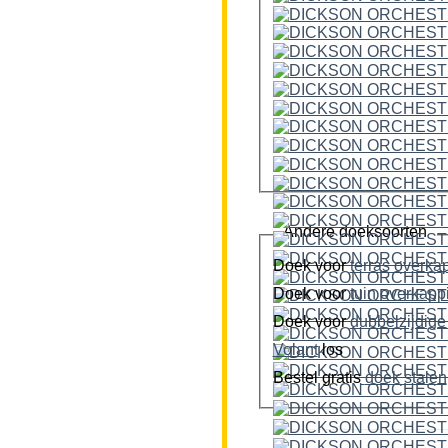
Andere doeksoorten
Doek voor
terras overka
Doek voor
tuin overkap
Doek voor
Volant
los
Bestel gratis
doek stalen