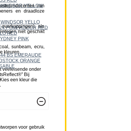
tsteproducenten van
peners en draadloze
 overkappingen), als
ntegen niet geschikt
rcoal, sunbeam, ecru,
e kleuren.
t veeleisende onder
tsReflect®” Bij
Kies een kleur die
.
ntworpen voor gebruik