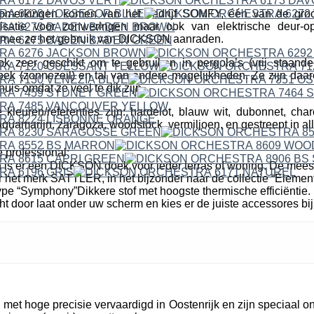
erkingen komen van het bedrijf SOMFY, één van de groo
isatie voor zonweringen maar ook van elektrische deur-o
mee ze het gebruik van DICKSON aanraden.
ok zeer geschikt om te gebruiken in pergola’s (vrij staande
k (zonnezeil) en tal van andere mogelijkheden. Ze zijn daare
uis omdat ze veel te dik zijn.
leuren/referenties zijn: hardelot, blauw wit, dubonnet, cha
quamarijn, zaragoza, woodstock, vermiljoen, en gestreept in all
 professional:
n is er een DICKSON doek voor ieder terras of woning. De mees
r het merk SATTLER, in het bijzonder naar de collectie “Elemen
pe “Symphony”Dikkere stof met hoogste thermische efficiëntie. 
cht door laat onder uw scherm en kies er de juiste accessores bij
et hoge precisie vervaardigd in Oostenrijk en zijn speciaal o