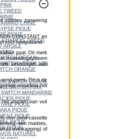
e soorten zonwering
DICKSON CONSTANT en
ief zeer hoogstaand.
liteit gaat. Dit merk
een zonweringsysteem
rote belastingen aan
cryl garen. Dit is de
 gestopt waardoor het
et afstoten van vuil
m, een semi-cassette
herming, een markies,
erras overkapping) of