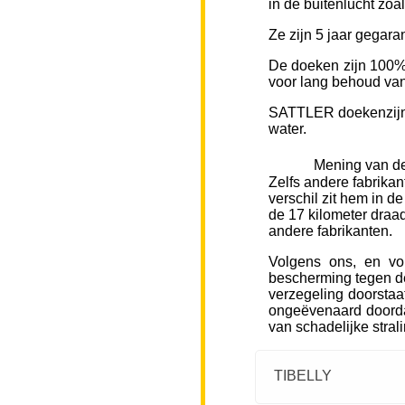
in de buitenlucht zoa
Ze zijn 5 jaar gegara
De doeken zijn 100% 
voor lang behoud van 
SATTLER doekenzijn v
water.
Mening van de
Zelfs andere fabrikan
verschil zit hem in d
de 17 kilometer draad
andere fabrikanten.
Volgens ons, en vo
bescherming tegen de
verzegeling doorstaa
ongeëvenaard doorda
van schadelijke stral
TIBELLY