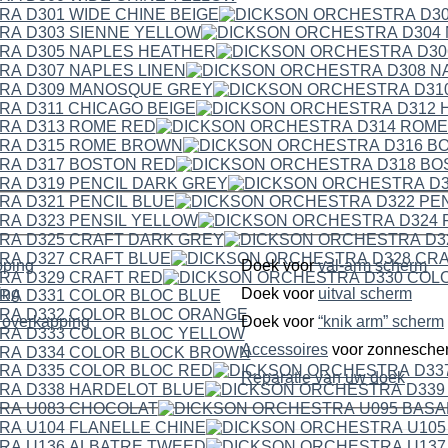
pping
Doek voor
val-arm scherm
ping
Doek voor
uitval scherm
dubbelzijdige overkapping
Doek voor
“knik arm” scherm
Accessoires
voor zonnesche
Reparatie van uw doek