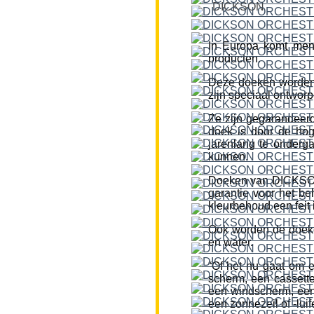
DICKSON
In Europa komt men
producten.
Deze doeken worden
zijn speciaal ontworp
Ze zijn gegarandeerd
doek is door de hog
jarenlang te onderg
kunnen.
Doeken van DICKSON z
garantie voor het be
kleurbehoud een feit i
Ook worden de doeke
en water.
“Of het nu gaat om 
scherm, een cassette
een windscherm, een 
een zonnezeil of -lui