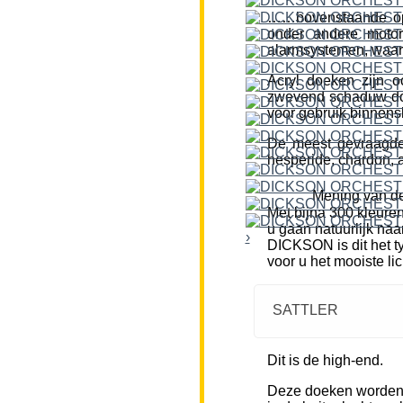
……bovenstaande opm
onder andere motor
alarmsystemen, waar
Acryl doeken zijn o
zwevend schaduw doe
voor gebruik binnensh
De meest gevraagde k
hesperide, chardon, a
Mening van de
Met bijna 300 kleure
u gaan natuurlijk naa
›
DICKSON is dit het ty
voor u het mooiste li
SATTLER
Dit is de high-end.
Deze doeken worden m