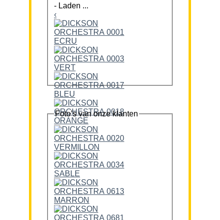
-
Laden ...
‹
Foto’s van onze klanten