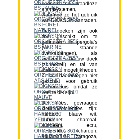
openers en draadloze
alarmsystemen,
waarmee ze het gebruik
van DICKSON aanraden.
Acryl doeken zijn ook
zeer geschikt om te
gebruiken in pergola’s
(vrij staande
overkappingen), als
zwevend schaduw doek
(zonnezeil) en tal van
andere mogelijkheden.
Ze zijn daarentegen niet
geschikt voor gebruik
binnenshuis omdat ze
veel te dik zijn.
De meest gevraagde
kleuren/referenties zijn:
hardelot, blauw wit,
dubonnet, charcoal,
sunbeam, ecru,
hesperide, chardon,
aquamarijn, zaragoza,