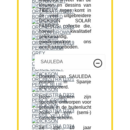
kleuren en dessins van
TIBELLY tegen komt in
de veel uitgebreidere
DICKSON SOLAR
FABRICS collectie die,
hoewel kwalitatief
gelijkwaardig,
goedkoperdoor ons
wordt aangeboden.
SAULEDA
Doeken van SAULEDA
worden in Spanje
geproduceerd.
Deze doeken zijn
specifiek ontworpen voor
gebruik in de buitenlucht
zoals in een (semi-)
cassette scherm.
Ze zijn 10 jaar