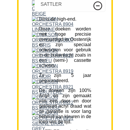
SATTLER
Dit is de high-end.
Deze doeken worden
met hoge precisie
vervaardigd in Oostenrijk
en zijn speciaal
ontworpen voor gebruik
in de buitenlucht zoals in
een (semi-) cassette
scherm.
Ze zijn 5 jaar
gegarandeerd.
De doeken zijn 100%
Acryl en zijn gemaakt
van een door en door
gekleurd acryl draad wat
de garantie is voor lang
behoud van kleuren in de
loop van de tijd.