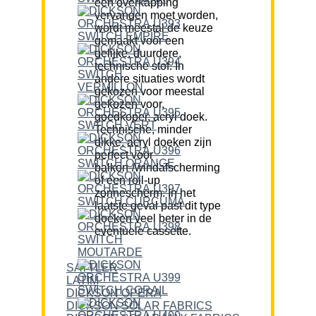
een overkapping
vervangen moet worden,
wordt meestal de keuze
gemaakt voor een
gelijke, duurdere,
technische stof. In
andere situaties wordt
gekozen voor meestal
gekozen voor,
goedkoper, acryl doek.
Technische, minder
dikke, acryl doeken zijn
perfect voor
balkon-/windafscherming
of een roll-up
zonnescherm. In het
laatste geval past dit type
doeken veel beter in de
eventuele cassette.
SATTLER
LATIM
DICKSON OPERA
DICKSON SOLAR FABRICS