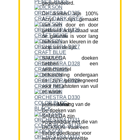
gegarandeerd.
De doeken zijn 100%
Acryl en zijn gemaakt
van een door en door
gekleurd acryl draad wat
de garantie is voor lang
behoud van kleuren in de
loop van de tijd.
SAULEDA doeken
hebben een
antischimmel
behandeling ondergaan
en zijn geïmpregneerd
voor het afstoten van vuil
en water.
Mening van de professional:
De doeken van
SAULEDA zijn
vergelijkbaar met die van
DICKSON. Vaak een
fractie goedkoper voor
min of meer dezelfde