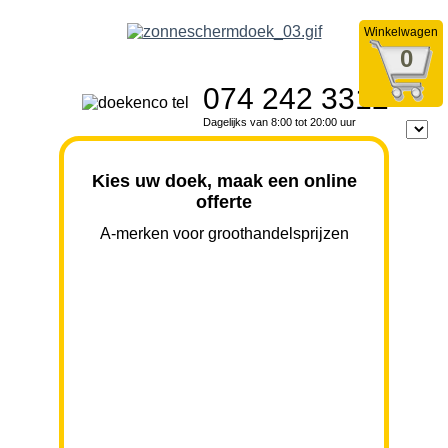
Winkelwagen
0
074 242 3312
Dagelijks van 8:00 tot 20:00 uur
Kies uw doek, maak een online
offerte
A-merken voor groothandelsprijzen
BREEDTE
UITVAL
HOOGTE