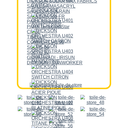
DICKSON SOLAR MAX FABRICS
SAULEDA MASACRYL
SAULEDA SOLRAIN
SAULEDA Top-FR
PARA Tempotest
PARA TempotestStar
CITEL
TIBELLY
COMMERCIAL 95
SOLTIS 86
SOLTIS 92
GIOVARNADI - IRISUN
DICKSON - SUNWORKER