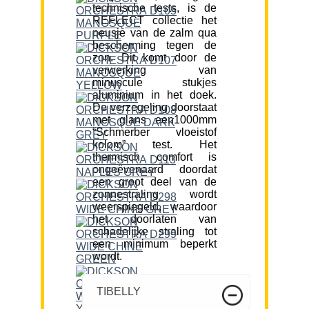
technische tests, is de
REFLECT collectie het
neusje van de zalm qua
bescherming tegen de
zon. Dit komt door de
verwerking van
minuscule stukjes
aluminium in het doek.
De verzegeling doorstaat
met glans een1000mm
“Schmerber vloeistof
kolom” test. Het
thermisch comfort is
ongeëvenaard doordat
een groot deel van de
zonnestraling wordt
weerspiegeld, waardoor
het doorlaten van
schadelijke straling tot
een minimum beperkt
wordt.
TIBELLY