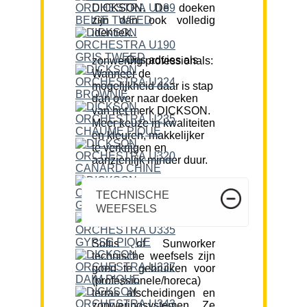
DICKSON. De doeken
zijn dan ook volledig
identiek.
Ons advies als zonwering professionals:
Wanneer de
mogelijkheid daar is stap
dan over naar doeken
van het merk DICKSON.
Meer keuze in kwaliteiten
en kleuren, makkelijker
te verkrijgen en
aanzienlijk minder duur.
TECHNISCHE
WEEFSELS
Soltis of Sunworker
technische weefsels zijn
goed te gebruiken voor
(professionele/horeca)
terras afscheidingen en
zonweringsystemen. Ze