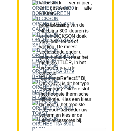
woodstock, vermiljoen,
en gestreept in alle
kleuren.
Mening van de professional:
Met bijna 300 kleuren is
er een DICKSON doek
voor ieder terras of
woning. De meest
veeleisende onder u
gaan natuurlijk naar het
merk SATTLER, in het
bijzonder naar de
collectie
“ElementsReflect®” Bij
DICKSON is dit het type
“Symphony”Dikkere stof
met hoogste thermische
efficiëntie. Kies een kleur
die voor u het mooiste
licht door laat onder uw
scherm en kies er de
juiste accessores bij.