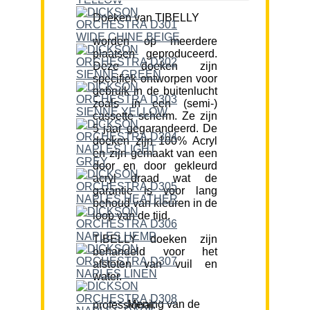
Doeken van TIBELLY
worden op meerdere
plaatsen geproduceerd.
Deze doeken zijn
specifiek ontworpen voor
gebruik in de buitenlucht
zoals in een (semi-)
cassette scherm. Ze zijn
5 jaar gegarandeerd. De
doeken zijn 100% Acryl
en zijn gemaakt van een
door en door gekleurd
acryl draad wat de
garantie is voor lang
behoud van kleuren in de
loop van de tijd.
TIBELLY doeken zijn
behandeld voor het
afstoten van vuil en
water.
Mening van de professional: