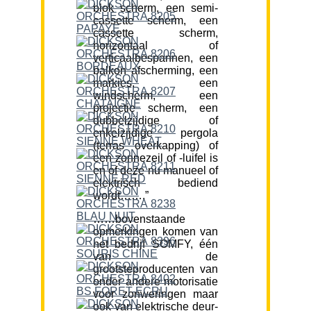
blok scherm, een semi-
cassette scherm, een
cassette scherm,
horizontaal of
verticaalbespannen, een
balkon afscherming, een
markies, een
windscherm, een
projectie scherm, een
dubbelzijdige of
enkelzijdige pergola
(terras overkapping) of
een zonnezeil of -luifel is
en of deze nu manueel of
elektrisch bediend
wordt…….”
……bovenstaande
opmerkingen komen van
het bedrijf SOMFY, één
van de
grootsteproducenten van
onder andere motorisatie
voor zonweringen maar
ook van elektrische deur-