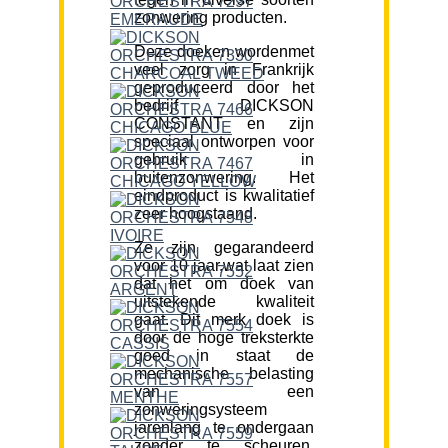
zonwering producten.
Deze doeken wordenmet
veel zorg in Frankrijk
geproduceerd door het
bedrijf DICKSON
CONSTANT en zijn
speciaal ontworpen voor
gebruik in
buitenzonwering. Het
eindproduct is kwalitatief
zeer hoogstaand.
Ze zijn gegarandeerd
voor 10 jaar,wat laat zien
dat het om doek van
uitstekende kwaliteit
gaat. Dit merk doek is
door de hoge treksterkte
goed in staat de
mechanische belasting
van een
zonweringsysteem
jarenlang te ondergaan
zonder te scheuren.