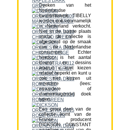
Doeken van het
Nederlandse
kwaliteitsmerk TIBELLY
worden ook voornamelijk
in Nederland verkocht.
Niet in de laatste plaats
omdat de collectie is
afgestemd op de smaak
van de Nederlandse
consument. Echter
hierdoor is het aantal
kleuren en dessins
waaruit u kunt kiezen
relatief beperkt en kunt u
ook niet kiezen uit
meerdere (lees:
zwaardere of
vlamvertragende) doek
typen.
Een groot deel van de
collectie komt van de
Franse producent
DICKSON CONSTANT
waardoor u veel van de