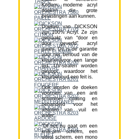
Kortom; moderne acryl
doeken die grote
belastingen aan kunnen.
Doeken van DICKSON
zijn 100% Acryl. Ze zijn
gemaakt van “door en
door geverfd” acryl
garen. Dit is de garantie
voor het behoud van de
kleur(en)voor een lange
tijd. UV-stralen worden
gestopt waardoor het
kleurbehoud een feit is.
Ook worden de doeken
voorzien van een anti
schimmel coating en
behandeld voor het
afstoten van vuil en
water.
“Of het nu gaat om een
knik-arm scherm, een
uitval scherm, een mono