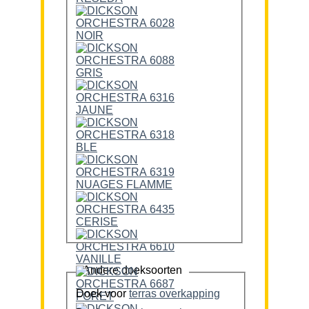
Andere doeksoorten
Doek voor
terras overkapping