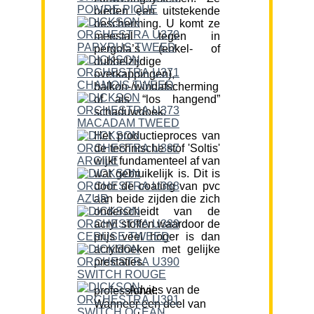
bieden een uitstekende
bescherming. U komt ze
meestal tegen in
pergola’s (enkel- of
dubbelzijdige
overkappingen),
balkon-/windafscherming
of als “los hangend”
schaduwdoek.
Het productieproces van
de technische stof 'Soltis'
wijkt fundamenteel af van
wat gebruikelijk is. Dit is
door de coating van pvc
aan beide zijden die zich
onderscheidt van de
acryl stoffen waardoor de
prijs veel hoger is dan
acryldoeken met gelijke
prestaties.
Advies van de professional:
Wanneer een deel van