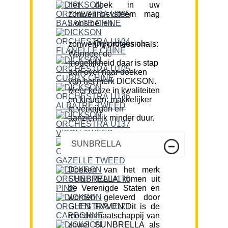
het doek in uw
zonweringsysteem mag
u ons bellen.
Ons advies als zonwering professionals:
Wanneer de
mogelijkheid daar is stap
dan over naar doeken
van het merk DICKSON.
Meer keuze in kwaliteiten
en kleuren, makkelijker
te verkrijgen en
aanzienlijk minder duur.
SUNBRELLA
Doeken van het merk
SUNBRELLA komen uit
de Verenigde Staten en
worden geleverd door
GLEN RAVEN.Dit is de
moedermaatschappij van
zowel SUNBRELLA als