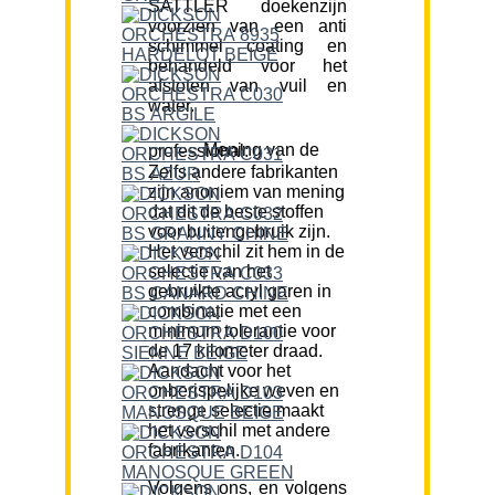
SATTLER doekenzijn
voorzien van een anti
schimmel coating en
behandeld voor het
afstoten van vuil en
water.
Mening van de professional:
Zelfs andere fabrikanten
zijn anoniem van mening
dat dit de beste stoffen
voor buitengebruik zijn.
Het verschil zit hem in de
selectie van het
gebruikte acryl garen in
combinatie met een
minimum tolerantie voor
de 17 kilometer draad.
Aandacht voor het
onberispelijke weven en
strenge selectie maakt
het verschil met andere
fabrikanten.
Volgens ons, en volgens