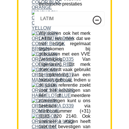
thermische prestaties
LATIM
Wij voeren ook het merk
LATIM, een merk dat we
met enige regelmaat
tegenkomen bij
gebouwen met een VVE
(Vereniging Van
Eigenaren). Dit merk
doek wordt vaak gebruikt
bij oplevering van een
(nieuw) gebouw. Indien u
de juiste referentie zoekt
voor het vervangen van
één of meerdere
zonweringen kunt u ons
bereiken via
telefoonnummer (+31)
(0)20 220 2140. Ook
wanneer u vragen heeft
over het bevestigen van