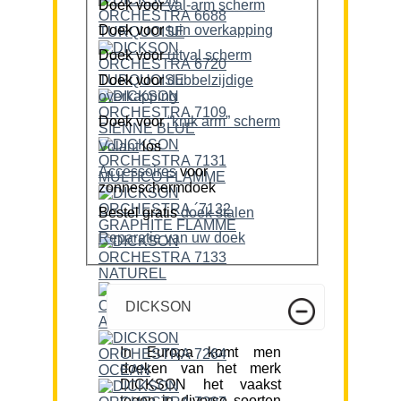
Doek voor
val-arm scherm
Doek voor
tuin overkapping
Doek voor
uitval scherm
Doek voor
dubbelzijdige
overkapping
Doek voor
“knik arm” scherm
Volant
los
Accessoires
voor
zonneschermdoek
Bestel gratis
doek stalen
Reparatie van uw doek
DICKSON
In Europa komt men
doeken van het merk
DICKSON het vaakst
tegen in diverse soorten