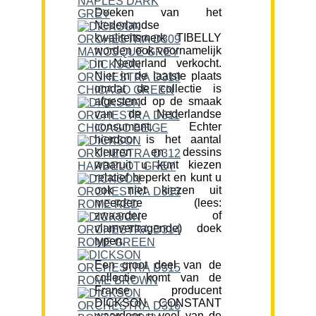
Doeken van het
Nederlandse
kwaliteitsmerk TIBELLY
worden ook voornamelijk
in Nederland verkocht.
Niet in de laatste plaats
omdat de collectie is
afgestemd op de smaak
van de Nederlandse
consument. Echter
hierdoor is het aantal
kleuren en dessins
waaruit u kunt kiezen
relatief beperkt en kunt u
ook niet kiezen uit
meerdere (lees:
zwaardere of
vlamvertragende) doek
typen.
Een groot deel van de
collectie komt van de
Franse producent
DICKSON CONSTANT
waardoor u veel van de