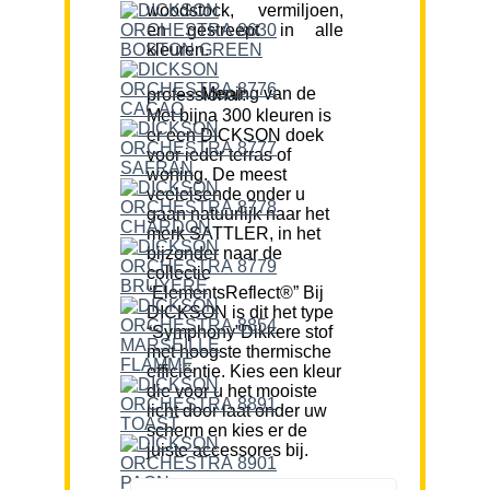
woodstock, vermiljoen,
en gestreept in alle
kleuren.
Mening van de professional:
Met bijna 300 kleuren is
er een DICKSON doek
voor ieder terras of
woning. De meest
veeleisende onder u
gaan natuurlijk naar het
merk SATTLER, in het
bijzonder naar de
collectie
“ElementsReflect®” Bij
DICKSON is dit het type
“Symphony”Dikkere stof
met hoogste thermische
efficiëntie. Kies een kleur
die voor u het mooiste
licht door laat onder uw
scherm en kies er de
juiste accessores bij.