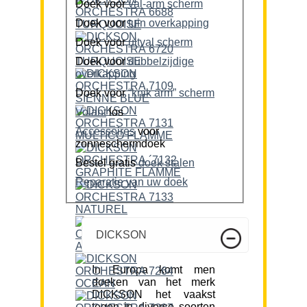
Doek voor
val-arm scherm
Doek voor
tuin overkapping
Doek voor
uitval scherm
Doek voor
dubbelzijdige
overkapping
Doek voor
“knik arm” scherm
Volant
los
Accessoires
voor
zonneschermdoek
Bestel gratis
doek stalen
Reparatie van uw doek
DICKSON
In Europa komt men
doeken van het merk
DICKSON het vaakst
tegen in diverse soorten