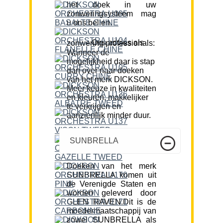
het doek in uw
zonweringsysteem mag
u ons bellen.
Ons advies als zonwering professionals:
Wanneer de
mogelijkheid daar is stap
dan over naar doeken
van het merk DICKSON.
Meer keuze in kwaliteiten
en kleuren, makkelijker
te verkrijgen en
aanzienlijk minder duur.
SUNBRELLA
Doeken van het merk
SUNBRELLA komen uit
de Verenigde Staten en
worden geleverd door
GLEN RAVEN.Dit is de
moedermaatschappij van
zowel SUNBRELLA als