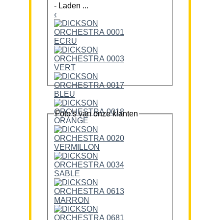
-
Laden ...
‹
Foto’s van onze klanten