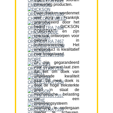
zonwering producten.
Deze doeken wordenmet
veel zorg in Frankrijk
geproduceerd door het
bedrijf DICKSON
CONSTANT en zijn
speciaal ontworpen voor
gebruik in
buitenzonwering. Het
eindproduct is kwalitatief
zeer hoogstaand.
Ze zijn gegarandeerd
voor 10 jaar,wat laat zien
dat het om doek van
uitstekende kwaliteit
gaat. Dit merk doek is
door de hoge treksterkte
goed in staat de
mechanische belasting
van een
zonweringsysteem
jarenlang te ondergaan
zonder te scheuren.