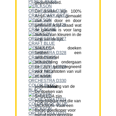
gegarandeerd.
De doeken zijn 100%
Acryl en zijn gemaakt
van een door en door
gekleurd acryl draad wat
de garantie is voor lang
behoud van kleuren in de
loop van de tijd.
SAULEDA doeken
hebben een
antischimmel
behandeling ondergaan
en zijn geïmpregneerd
voor het afstoten van vuil
en water.
Mening van de professional:
De doeken van
SAULEDA zijn
vergelijkbaar met die van
DICKSON. Vaak een
fractie goedkoper voor
min of meer dezelfde