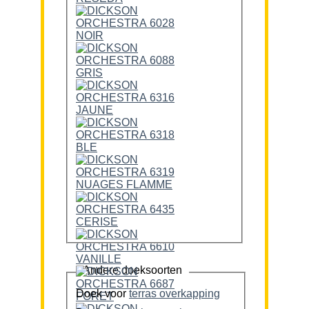
Andere doeksoorten
Doek voor
terras overkapping