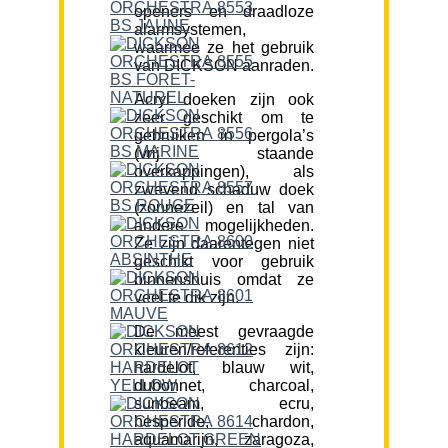
openers en draadloze
alarmsystemen,
waarmee ze het gebruik
van DICKSON aanraden.
Acryl doeken zijn ook
zeer geschikt om te
gebruiken in pergola’s
(vrij staande
overkappingen), als
zwevend schaduw doek
(zonnezeil) en tal van
andere mogelijkheden.
Ze zijn daarentegen niet
geschikt voor gebruik
binnenshuis omdat ze
veel te dik zijn.
De meest gevraagde
kleuren/referenties zijn:
hardelot, blauw wit,
dubonnet, charcoal,
sunbeam, ecru,
hesperide, chardon,
aquamarijn, zaragoza,