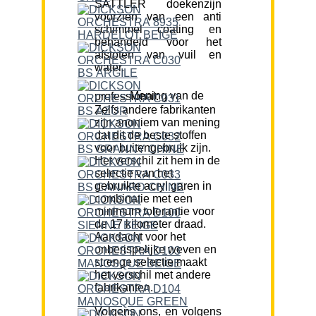
SATTLER doekenzijn
voorzien van een anti
schimmel coating en
behandeld voor het
afstoten van vuil en
water.
Mening van de professional:
Zelfs andere fabrikanten
zijn anoniem van mening
dat dit de beste stoffen
voor buitengebruik zijn.
Het verschil zit hem in de
selectie van het
gebruikte acryl garen in
combinatie met een
minimum tolerantie voor
de 17 kilometer draad.
Aandacht voor het
onberispelijke weven en
strenge selectie maakt
het verschil met andere
fabrikanten.
Volgens ons, en volgens