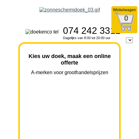
Winkelwagen
0
074 242 3312
Dagelijks van 8:00 tot 20:00 uur
Kies uw doek, maak een online
offerte
A-merken voor groothandelsprijzen
BREEDTE
UITVAL
HOOGTE