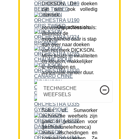
DICKSON. De doeken
zijn dan ook volledig
identiek.
Ons advies als zonwering professionals:
Wanneer de
mogelijkheid daar is stap
dan over naar doeken
van het merk DICKSON.
Meer keuze in kwaliteiten
en kleuren, makkelijker
te verkrijgen en
aanzienlijk minder duur.
TECHNISCHE
WEEFSELS
Soltis of Sunworker
technische weefsels zijn
goed te gebruiken voor
(professionele/horeca)
terras afscheidingen en
zonweringsystemen. Ze