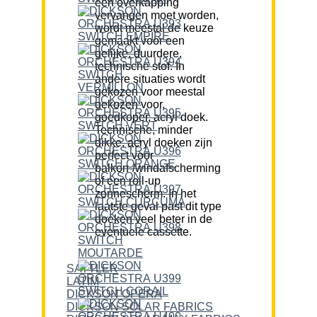
een overkapping
vervangen moet worden,
wordt meestal de keuze
gemaakt voor een
gelijke, duurdere,
technische stof. In
andere situaties wordt
gekozen voor meestal
gekozen voor,
goedkoper, acryl doek.
Technische, minder
dikke, acryl doeken zijn
perfect voor
balkon-/windafscherming
of een roll-up
zonnescherm. In het
laatste geval past dit type
doeken veel beter in de
eventuele cassette.
SATTLER
LATIM
DICKSON OPERA
DICKSON SOLAR FABRICS