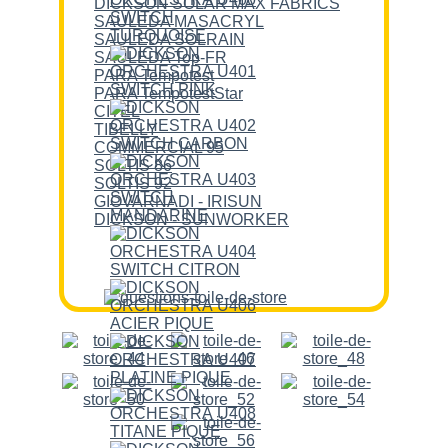
DICKSON SOLAR MAX FABRICS
SAULEDA MASACRYL
SAULEDA SOLRAIN
SAULEDA Top-FR
PARA Tempotest
PARA TempotestStar
CITEL
TIBELLY
COMMERCIAL 95
SOLTIS 86
SOLTIS 92
GIOVARNADI - IRISUN
DICKSON - SUNWORKER