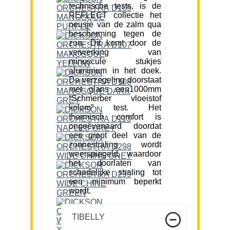
technische tests, is de
REFLECT collectie het
neusje van de zalm qua
bescherming tegen de
zon. Dit komt door de
verwerking van
minuscule stukjes
aluminium in het doek.
De verzegeling doorstaat
met glans een1000mm
“Schmerber vloeistof
kolom” test. Het
thermisch comfort is
ongeëvenaard doordat
een groot deel van de
zonnestraling wordt
weerspiegeld, waardoor
het doorlaten van
schadelijke straling tot
een minimum beperkt
wordt.
TIBELLY