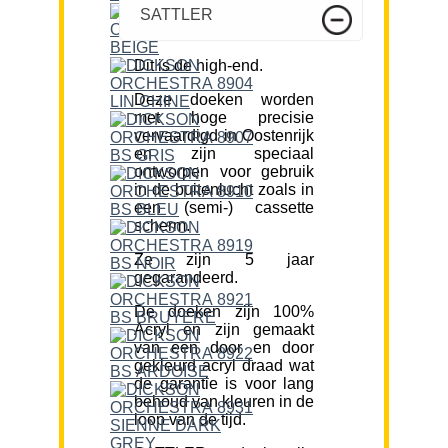
SATTLER
Dit is de high-end.
Deze doeken worden
met hoge precisie
vervaardigd in Oostenrijk
en zijn speciaal
ontworpen voor gebruik
in de buitenlucht zoals in
een (semi-) cassette
scherm.
Ze zijn 5 jaar
gegarandeerd.
De doeken zijn 100%
Acryl en zijn gemaakt
van een door en door
gekleurd acryl draad wat
de garantie is voor lang
behoud van kleuren in de
loop van de tijd.