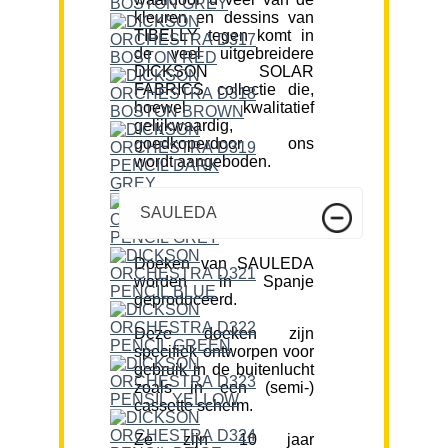
kleuren en dessins van
TIBELLY tegen komt in
de veel uitgebreidere
DICKSON SOLAR
FABRICS collectie die,
hoewel kwalitatief
gelijkwaardig,
goedkoperdoor ons
wordt aangeboden.
SAULEDA
Doeken van SAULEDA
worden in Spanje
geproduceerd.
Deze doeken zijn
specifiek ontworpen voor
gebruik in de buitenlucht
zoals in een (semi-)
cassette scherm.
Ze zijn 10 jaar