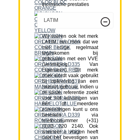
thermische prestaties
LATIM
Wij voeren ook het merk
LATIM, een merk dat we
met enige regelmaat
tegenkomen bij
gebouwen met een VVE
(Vereniging Van
Eigenaren). Dit merk
doek wordt vaak gebruikt
bij oplevering van een
(nieuw) gebouw. Indien u
de juiste referentie zoekt
voor het vervangen van
één of meerdere
zonweringen kunt u ons
bereiken via
telefoonnummer (+31)
(0)20 220 2140. Ook
wanneer u vragen heeft
over het bevestigen van