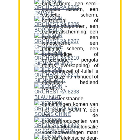
blok scherm, een semi-
cassette scherm, een
cassette scherm,
horizontaal of
verticaalbespannen, een
balkon afscherming, een
markies, een
windscherm, een
projectie scherm, een
dubbelzijdige of
enkelzijdige pergola
(terras overkapping) of
een zonnezeil of -luifel is
en of deze nu manueel of
elektrisch bediend
wordt…….”
……bovenstaande
opmerkingen komen van
het bedrijf SOMFY, één
van de
grootsteproducenten van
onder andere motorisatie
voor zonweringen maar
ook van elektrische deur-