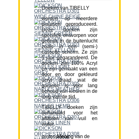
Doeken van TIBELLY
worden op meerdere
plaatsen geproduceerd.
Deze doeken zijn
specifiek ontworpen voor
gebruik in de buitenlucht
zoals in een (semi-)
cassette scherm. Ze zijn
5 jaar gegarandeerd. De
doeken zijn 100% Acryl
en zijn gemaakt van een
door en door gekleurd
acryl draad wat de
garantie is voor lang
behoud van kleuren in de
loop van de tijd.
TIBELLY doeken zijn
behandeld voor het
afstoten van vuil en
water.
Mening van de professional: