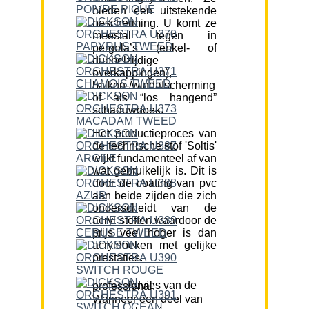
bieden een uitstekende
bescherming. U komt ze
meestal tegen in
pergola’s (enkel- of
dubbelzijdige
overkappingen),
balkon-/windafscherming
of als “los hangend”
schaduwdoek.
Het productieproces van
de technische stof 'Soltis'
wijkt fundamenteel af van
wat gebruikelijk is. Dit is
door de coating van pvc
aan beide zijden die zich
onderscheidt van de
acryl stoffen waardoor de
prijs veel hoger is dan
acryldoeken met gelijke
prestaties.
Advies van de professional:
Wanneer een deel van