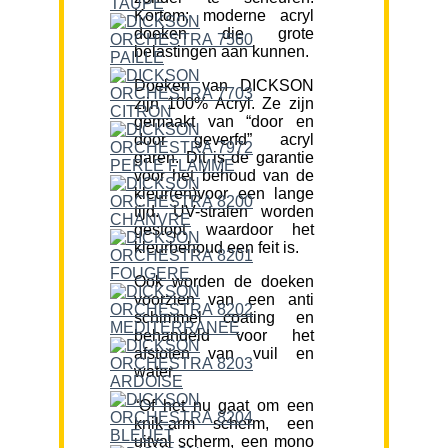
Kortom; moderne acryl
doeken die grote
belastingen aan kunnen.
Doeken van DICKSON
zijn 100% Acryl. Ze zijn
gemaakt van “door en
door geverfd” acryl
garen. Dit is de garantie
voor het behoud van de
kleur(en)voor een lange
tijd. UV-stralen worden
gestopt waardoor het
kleurbehoud een feit is.
Ook worden de doeken
voorzien van een anti
schimmel coating en
behandeld voor het
afstoten van vuil en
water.
“Of het nu gaat om een
knik-arm scherm, een
uitval scherm, een mono