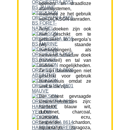
openers en draadloze
alarmsystemen,
waarmee ze het gebruik
van DICKSON aanraden.
Acryl doeken zijn ook
zeer geschikt om te
gebruiken in pergola’s
(vrij staande
overkappingen), als
zwevend schaduw doek
(zonnezeil) en tal van
andere mogelijkheden.
Ze zijn daarentegen niet
geschikt voor gebruik
binnenshuis omdat ze
veel te dik zijn.
De meest gevraagde
kleuren/referenties zijn:
hardelot, blauw wit,
dubonnet, charcoal,
sunbeam, ecru,
hesperide, chardon,
aquamarijn, zaragoza,