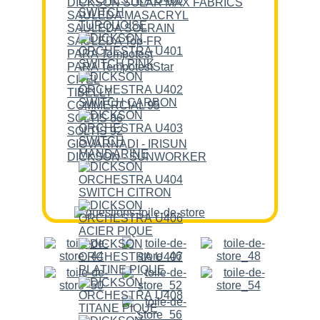
DICKSON SOLAR MAX FABRICS
SAULEDA MASACRYL
SAULEDA SOLRAIN
SAULEDA Top-FR
PARA Tempotest
PARA TempotestStar
CITEL
TIBELLY
COMMERCIAL 95
SOLTIS 86
SOLTIS 92
GIOVARNADI - IRISUN
DICKSON - SUNWORKER