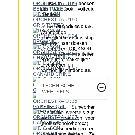
DICKSON. De doeken
zijn dan ook volledig
identiek.
Ons advies als zonwering professionals:
Wanneer de
mogelijkheid daar is stap
dan over naar doeken
van het merk DICKSON.
Meer keuze in kwaliteiten
en kleuren, makkelijker
te verkrijgen en
aanzienlijk minder duur.
TECHNISCHE
WEEFSELS
Soltis of Sunworker
technische weefsels zijn
goed te gebruiken voor
(professionele/horeca)
terras afscheidingen en
zonweringsystemen. Ze