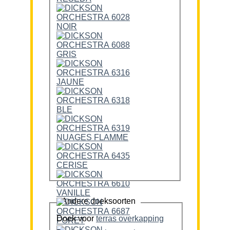
Andere doeksoorten
Doek voor
terras overkapping