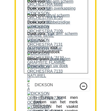
Doek voor
val-arm scherm
Doek voor
tuin overkapping
Doek voor
uitval scherm
Doek voor
dubbelzijdige
overkapping
Doek voor
“knik arm” scherm
Volant
los
Accessoires
voor
zonneschermdoek
Bestel gratis
doek stalen
Reparatie van uw doek
DICKSON
In Europa komt men
doeken van het merk
DICKSON het vaakst
tegen in diverse soorten