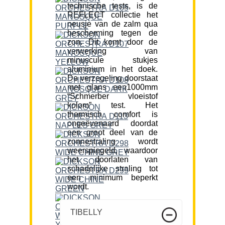
technische tests, is de
REFLECT collectie het
neusje van de zalm qua
bescherming tegen de
zon. Dit komt door de
verwerking van
minuscule stukjes
aluminium in het doek.
De verzegeling doorstaat
met glans een1000mm
“Schmerber vloeistof
kolom” test. Het
thermisch comfort is
ongeëvenaard doordat
een groot deel van de
zonnestraling wordt
weerspiegeld, waardoor
het doorlaten van
schadelijke straling tot
een minimum beperkt
wordt.
TIBELLY