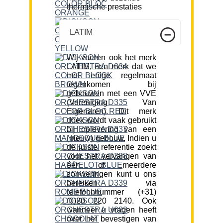
thermische prestaties
LATIM
Wij voeren ook het merk
LATIM, een merk dat we
met enige regelmaat
tegenkomen bij
gebouwen met een VVE
(Vereniging Van
Eigenaren). Dit merk
doek wordt vaak gebruikt
bij oplevering van een
(nieuw) gebouw. Indien u
de juiste referentie zoekt
voor het vervangen van
één of meerdere
zonweringen kunt u ons
bereiken via
telefoonnummer (+31)
(0)20 220 2140. Ook
wanneer u vragen heeft
over het bevestigen van