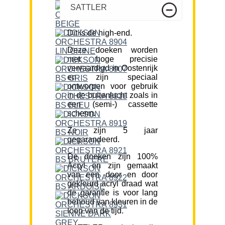
SATTLER
Dit is de high-end.
Deze doeken worden
met hoge precisie
vervaardigd in Oostenrijk
en zijn speciaal
ontworpen voor gebruik
in de buitenlucht zoals in
een (semi-) cassette
scherm.
Ze zijn 5 jaar
gegarandeerd.
De doeken zijn 100%
Acryl en zijn gemaakt
van een door en door
gekleurd acryl draad wat
de garantie is voor lang
behoud van kleuren in de
loop van de tijd.