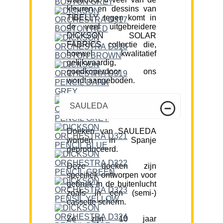
kleuren en dessins van
TIBELLY tegen komt in
de veel uitgebreidere
DICKSON SOLAR
FABRICS collectie die,
hoewel kwalitatief
gelijkwaardig,
goedkoperdoor ons
wordt aangeboden.
SAULEDA
Doeken van SAULEDA
worden in Spanje
geproduceerd.
Deze doeken zijn
specifiek ontworpen voor
gebruik in de buitenlucht
zoals in een (semi-)
cassette scherm.
Ze zijn 10 jaar