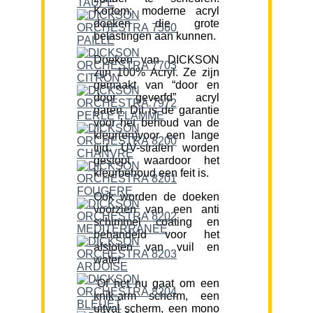
Kortom; moderne acryl
doeken die grote
belastingen aan kunnen.
Doeken van DICKSON
zijn 100% Acryl. Ze zijn
gemaakt van “door en
door geverfd” acryl
garen. Dit is de garantie
voor het behoud van de
kleur(en)voor een lange
tijd. UV-stralen worden
gestopt waardoor het
kleurbehoud een feit is.
Ook worden de doeken
voorzien van een anti
schimmel coating en
behandeld voor het
afstoten van vuil en
water.
“Of het nu gaat om een
knik-arm scherm, een
uitval scherm, een mono