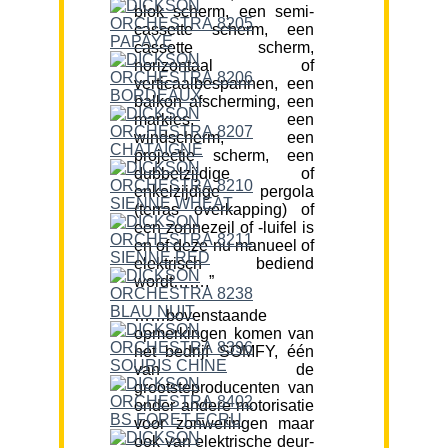
blok scherm, een semi-
cassette scherm, een
cassette scherm,
horizontaal of
verticaalbespannen, een
balkon afscherming, een
markies, een
windscherm, een
projectie scherm, een
dubbelzijdige of
enkelzijdige pergola
(terras overkapping) of
een zonnezeil of -luifel is
en of deze nu manueel of
elektrisch bediend
wordt…….”
……bovenstaande
opmerkingen komen van
het bedrijf SOMFY, één
van de
grootsteproducenten van
onder andere motorisatie
voor zonweringen maar
ook van elektrische deur-