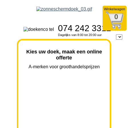
Winkelwagen
0
074 242 3312
Dagelijks van 8:00 tot 20:00 uur
Kies uw doek, maak een online
offerte
A-merken voor groothandelsprijzen
BREEDTE
UITVAL
HOOGTE