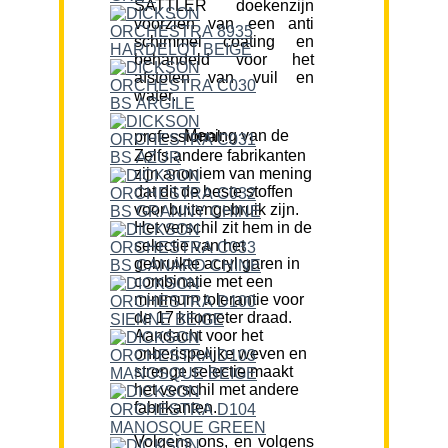
SATTLER doekenzijn
voorzien van een anti
schimmel coating en
behandeld voor het
afstoten van vuil en
water.
Mening van de professional:
Zelfs andere fabrikanten
zijn anoniem van mening
dat dit de beste stoffen
voor buitengebruik zijn.
Het verschil zit hem in de
selectie van het
gebruikte acryl garen in
combinatie met een
minimum tolerantie voor
de 17 kilometer draad.
Aandacht voor het
onberispelijke weven en
strenge selectie maakt
het verschil met andere
fabrikanten.
Volgens ons, en volgens