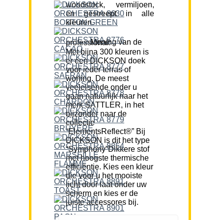
woodstock, vermiljoen,
en gestreept in alle
kleuren.
Mening van de professional:
Met bijna 300 kleuren is
er een DICKSON doek
voor ieder terras of
woning. De meest
veeleisende onder u
gaan natuurlijk naar het
merk SATTLER, in het
bijzonder naar de
collectie
“ElementsReflect®” Bij
DICKSON is dit het type
“Symphony”Dikkere stof
met hoogste thermische
efficiëntie. Kies een kleur
die voor u het mooiste
licht door laat onder uw
scherm en kies er de
juiste accessores bij.