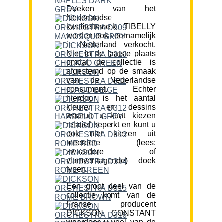
Doeken van het
Nederlandse
kwaliteitsmerk TIBELLY
worden ook voornamelijk
in Nederland verkocht.
Niet in de laatste plaats
omdat de collectie is
afgestemd op de smaak
van de Nederlandse
consument. Echter
hierdoor is het aantal
kleuren en dessins
waaruit u kunt kiezen
relatief beperkt en kunt u
ook niet kiezen uit
meerdere (lees:
zwaardere of
vlamvertragende) doek
typen.
Een groot deel van de
collectie komt van de
Franse producent
DICKSON CONSTANT
waardoor u veel van de