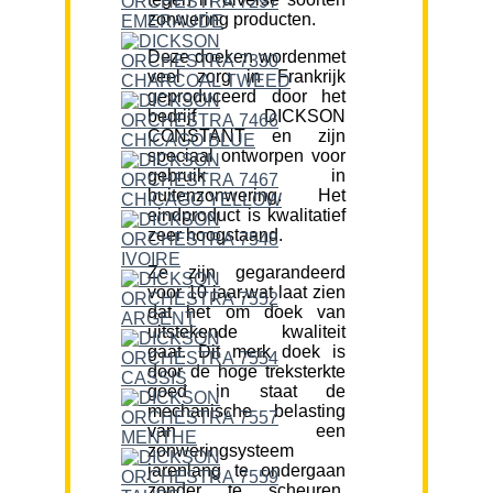
zonwering producten.
Deze doeken wordenmet
veel zorg in Frankrijk
geproduceerd door het
bedrijf DICKSON
CONSTANT en zijn
speciaal ontworpen voor
gebruik in
buitenzonwering. Het
eindproduct is kwalitatief
zeer hoogstaand.
Ze zijn gegarandeerd
voor 10 jaar,wat laat zien
dat het om doek van
uitstekende kwaliteit
gaat. Dit merk doek is
door de hoge treksterkte
goed in staat de
mechanische belasting
van een
zonweringsysteem
jarenlang te ondergaan
zonder te scheuren.