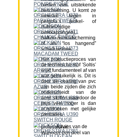
bieden een uitstekende
bescherming. U komt ze
meestal tegen in
pergola’s (enkel- of
dubbelzijdige
overkappingen),
balkon-/windafscherming
of als “los hangend”
schaduwdoek.
Het productieproces van
de technische stof 'Soltis'
wijkt fundamenteel af van
wat gebruikelijk is. Dit is
door de coating van pvc
aan beide zijden die zich
onderscheidt van de
acryl stoffen waardoor de
prijs veel hoger is dan
acryldoeken met gelijke
prestaties.
Advies van de professional:
Wanneer een deel van