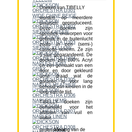
Doeken van TIBELLY
worden op meerdere
plaatsen geproduceerd.
Deze doeken zijn
specifiek ontworpen voor
gebruik in de buitenlucht
zoals in een (semi-)
cassette scherm. Ze zijn
5 jaar gegarandeerd. De
doeken zijn 100% Acryl
en zijn gemaakt van een
door en door gekleurd
acryl draad wat de
garantie is voor lang
behoud van kleuren in de
loop van de tijd.
TIBELLY doeken zijn
behandeld voor het
afstoten van vuil en
water.
Mening van de professional: