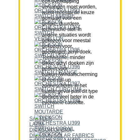
een overkapping
vervangen moet worden,
wordt meestal de keuze
gemaakt voor een
gelijke, duurdere,
technische stof. In
andere situaties wordt
gekozen voor meestal
gekozen voor,
goedkoper, acryl doek.
Technische, minder
dikke, acryl doeken zijn
perfect voor
balkon-/windafscherming
of een roll-up
zonnescherm. In het
laatste geval past dit type
doeken veel beter in de
eventuele cassette.
SATTLER
LATIM
DICKSON OPERA
DICKSON SOLAR FABRICS