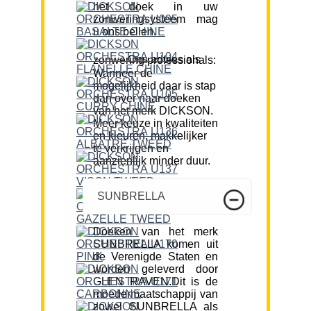
het doek in uw
zonweringsysteem mag
u ons bellen.
Ons advies als zonwering professionals:
Wanneer de
mogelijkheid daar is stap
dan over naar doeken
van het merk DICKSON.
Meer keuze in kwaliteiten
en kleuren, makkelijker
te verkrijgen en
aanzienlijk minder duur.
SUNBRELLA
Doeken van het merk
SUNBRELLA komen uit
de Verenigde Staten en
worden geleverd door
GLEN RAVEN.Dit is de
moedermaatschappij van
zowel SUNBRELLA als