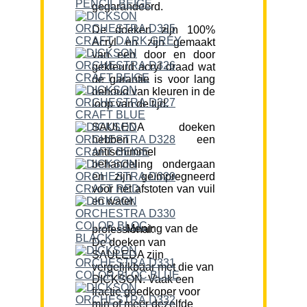
gegarandeerd.
De doeken zijn 100%
Acryl en zijn gemaakt
van een door en door
gekleurd acryl draad wat
de garantie is voor lang
behoud van kleuren in de
loop van de tijd.
SAULEDA doeken
hebben een
antischimmel
behandeling ondergaan
en zijn geïmpregneerd
voor het afstoten van vuil
en water.
Mening van de professional:
De doeken van
SAULEDA zijn
vergelijkbaar met die van
DICKSON. Vaak een
fractie goedkoper voor
min of meer dezelfde