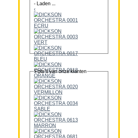
-
Laden ...
‹
Foto’s van onze klanten