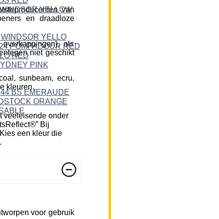
tsteproducenten van
peners en draadloze
 overkappingen), als
ntegen niet geschikt
rcoal, sunbeam, ecru,
e kleuren.
t veeleisende onder
tsReflect®” Bij
Kies een kleur die
.
ntworpen voor gebruik