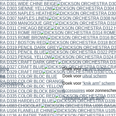
pping
Doek voor
val-arm scherm
ping
Doek voor
uitval scherm
dubbelzijdige overkapping
Doek voor
“knik arm” scherm
Accessoires
voor zonnesche
Reparatie van uw doek