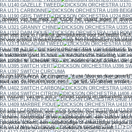
 doeken van het merk DICKSON het vaakst tegen in divers
met veel zorg in Frankrijk geproduceerd door het bedrijf 
en voor gebruik in buitenzonwering. Het eindproduct is kwalitat
 voor 10 jaar,wat laat zien dat het om doek van uitstekende kwa
e treksterkte goed in staat de mechanische belasting van 
aan zonder te scheuren. Kortom; moderne acryl doeken die g
ijn 100% Acryl. Ze zijn gemaakt van “door en door geverfd” a
houd van de kleur(en)voor een lange tijd. UV-stralen worden
s.
n voorzien van een anti schimmel coating en behandeld voor h
een knik-arm scherm, een uitval scherm, een mono blok scher
 scherm, horizontaal of verticaalbespannen, een balkon afsc
projectie scherm, een dubbelzijdige of enkelzijdige pergola (t
fel is en of deze nu manueel of elektrisch bediend wordt…….”