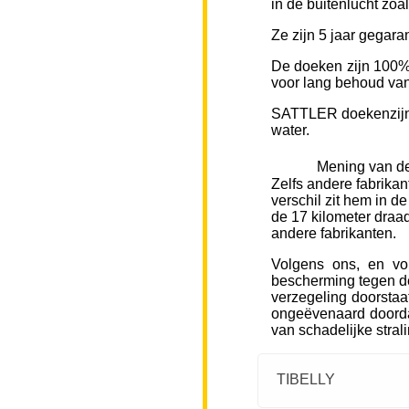
in de buitenlucht zoa
Ze zijn 5 jaar gegara
De doeken zijn 100% 
voor lang behoud van 
SATTLER doekenzijn v
water.
Mening van de
Zelfs andere fabrikan
verschil zit hem in d
de 17 kilometer draad
andere fabrikanten.
Volgens ons, en vo
bescherming tegen de
verzegeling doorstaa
ongeëvenaard doorda
van schadelijke stral
TIBELLY