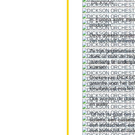
DICKSON
In Europa komt men
producten.
Deze doeken worden
zijn speciaal ontworp
Ze zijn gegarandeerd
doek is door de hog
jarenlang te onderg
kunnen.
Doeken van DICKSON z
garantie voor het be
kleurbehoud een feit i
Ook worden de doeke
en water.
“Of het nu gaat om 
scherm, een cassette
een windscherm, een 
een zonnezeil of -lui