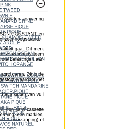
e soorten zonwering
DICKSON CONSTANT en
ief zeer hoogstaand.
liteit gaat. Dit merk
een zonweringsysteem
rote belastingen aan
cryl garen. Dit is de
 gestopt waardoor het
et afstoten van vuil
m, een semi-cassette
herming, een markies,
erras overkapping) of