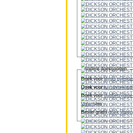
Andere doeksoorten
Doek voor
terras overka
Doek voor
tuin overkap
Doek voor
Volant
los
Bestel gratis
doek stalen