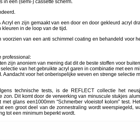
ls in een (semi-) cassette scherm.
ndeerd.
Acryl en zijn gemaakt van een door en door gekleurd acryl dra
kleuren in de loop van de tijd.
oorzien van een anti schimmel coating en behandeld voor het
 professional:
ten zijn anoniem van mening dat dit de beste stoffen voor buiten
e selectie van het gebruikte acryl garen in combinatie met een m
. Aandacht voor het onberispelijke weven en strenge selectie m
lgens technische tests, is de REFLECT collectie het neu
 zon. Dit komt door de verwerking van minuscule stukjes alum
t met glans een1000mm “Schmerber vloeistof kolom” test. Het
t een groot deel van de zonnestraling wordt weerspiegeld, wa
ing tot een minimum beperkt wordt.