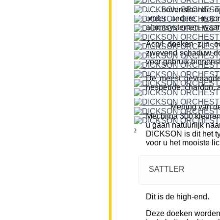
……bovenstaande opm
onder andere motor
alarmsystemen, waar
Acryl doeken zijn o
zwevend schaduw doe
voor gebruik binnensh
De meest gevraagde k
hesperide, chardon, a
Mening van de
Met bijna 300 kleure
u gaan natuurlijk naa
›
DICKSON is dit het ty
voor u het mooiste li
SATTLER
Dit is de high-end.
Deze doeken worden m