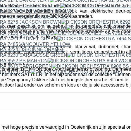
erkingen komen van het bedrijf SOMFY, één van de groo
isatie voor zonweringen maar ook van elektrische deur-o
mee ze het gebruik van DICKSON aanraden.
ok zeer geschikt om te gebruiken in pergola’s (vrij staande
k (zonnezeil) en tal van andere mogelijkheden. Ze zijn daare
uis omdat ze veel te dik zijn.
leuren/referenties zijn: hardelot, blauw wit, dubonnet, cha
quamarijn, zaragoza, woodstock, vermiljoen, en gestreept in all
 professional:
n is er een DICKSON doek voor ieder terras of woning. De mees
r het merk SATTLER, in het bijzonder naar de collectie “Elemen
pe “Symphony”Dikkere stof met hoogste thermische efficiëntie. 
cht door laat onder uw scherm en kies er de juiste accessores bij
et hoge precisie vervaardigd in Oostenrijk en zijn speciaal o