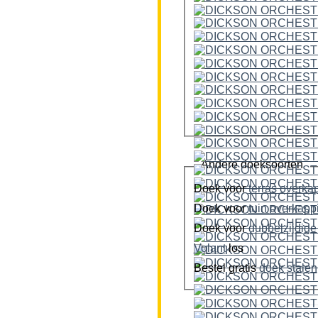
Andere doeksoorten
Doek voor
terras overka
Doek voor
tuin overkap
Doek voor
Volant
los
Bestel gratis
doek stalen