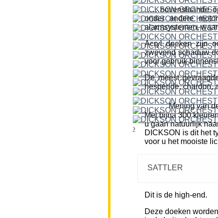
……bovenstaande opm
onder andere motor
alarmsystemen, waar
Acryl doeken zijn o
zwevend schaduw doe
voor gebruik binnensh
De meest gevraagde k
hesperide, chardon, a
Mening van de
Met bijna 300 kleure
u gaan natuurlijk naa
›
DICKSON is dit het ty
voor u het mooiste li
SATTLER
Dit is de high-end.
Deze doeken worden m