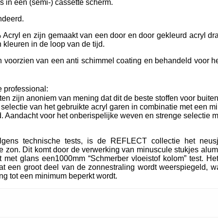
ls in een (semi-) cassette scherm.
ndeerd.
Acryl en zijn gemaakt van een door en door gekleurd acryl dra
kleuren in de loop van de tijd.
oorzien van een anti schimmel coating en behandeld voor het
 professional:
ten zijn anoniem van mening dat dit de beste stoffen voor buiten
e selectie van het gebruikte acryl garen in combinatie met een m
. Aandacht voor het onberispelijke weven en strenge selectie m
lgens technische tests, is de REFLECT collectie het neu
 zon. Dit komt door de verwerking van minuscule stukjes alum
t met glans een1000mm “Schmerber vloeistof kolom” test. Het
t een groot deel van de zonnestraling wordt weerspiegeld, wa
ing tot een minimum beperkt wordt.