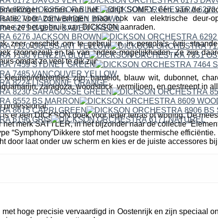
erkingen komen van het bedrijf SOMFY, één van de groo
isatie voor zonweringen maar ook van elektrische deur-o
mee ze het gebruik van DICKSON aanraden.
ok zeer geschikt om te gebruiken in pergola’s (vrij staande
k (zonnezeil) en tal van andere mogelijkheden. Ze zijn daare
uis omdat ze veel te dik zijn.
leuren/referenties zijn: hardelot, blauw wit, dubonnet, cha
quamarijn, zaragoza, woodstock, vermiljoen, en gestreept in all
 professional:
n is er een DICKSON doek voor ieder terras of woning. De mees
r het merk SATTLER, in het bijzonder naar de collectie “Elemen
pe “Symphony”Dikkere stof met hoogste thermische efficiëntie. 
cht door laat onder uw scherm en kies er de juiste accessores bij
et hoge precisie vervaardigd in Oostenrijk en zijn speciaal o