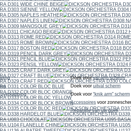
pping
Doek voor
val-arm scherm
ping
Doek voor
uitval scherm
dubbelzijdige overkapping
Doek voor
“knik arm” scherm
Accessoires
voor zonnesche
Reparatie van uw doek