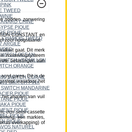
e soorten zonwering
DICKSON CONSTANT en
ief zeer hoogstaand.
liteit gaat. Dit merk
een zonweringsysteem
rote belastingen aan
cryl garen. Dit is de
 gestopt waardoor het
et afstoten van vuil
m, een semi-cassette
herming, een markies,
erras overkapping) of