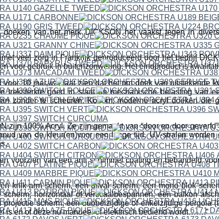
 doeken van het merk DICKSON het vaakst tegen in divers
met veel zorg in Frankrijk geproduceerd door het bedrijf 
en voor gebruik in buitenzonwering. Het eindproduct is kwalitat
 voor 10 jaar,wat laat zien dat het om doek van uitstekende kwa
e treksterkte goed in staat de mechanische belasting van 
aan zonder te scheuren. Kortom; moderne acryl doeken die g
ijn 100% Acryl. Ze zijn gemaakt van “door en door geverfd” a
houd van de kleur(en)voor een lange tijd. UV-stralen worden
s.
n voorzien van een anti schimmel coating en behandeld voor h
een knik-arm scherm, een uitval scherm, een mono blok scher
 scherm, horizontaal of verticaalbespannen, een balkon afsc
projectie scherm, een dubbelzijdige of enkelzijdige pergola (t
fel is en of deze nu manueel of elektrisch bediend wordt…….”