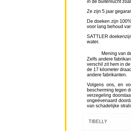
in de buitenlucht zoa
Ze zijn 5 jaar gegara
De doeken zijn 100% 
voor lang behoud van 
SATTLER doekenzijn v
water.
Mening van de
Zelfs andere fabrikan
verschil zit hem in d
de 17 kilometer draad
andere fabrikanten.
Volgens ons, en vo
bescherming tegen de
verzegeling doorstaa
ongeëvenaard doorda
van schadelijke stral
TIBELLY