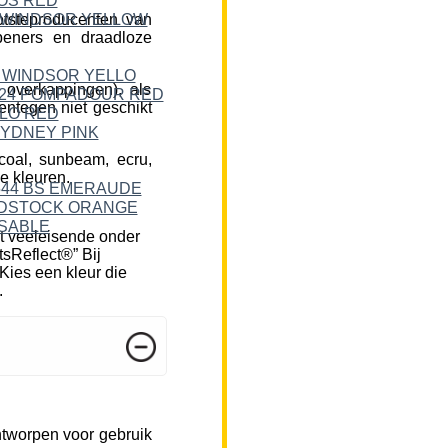
tsteproducenten van
peners en draadloze
 overkappingen), als
ntegen niet geschikt
rcoal, sunbeam, ecru,
e kleuren.
t veeleisende onder
tsReflect®” Bij
Kies een kleur die
.
ntworpen voor gebruik