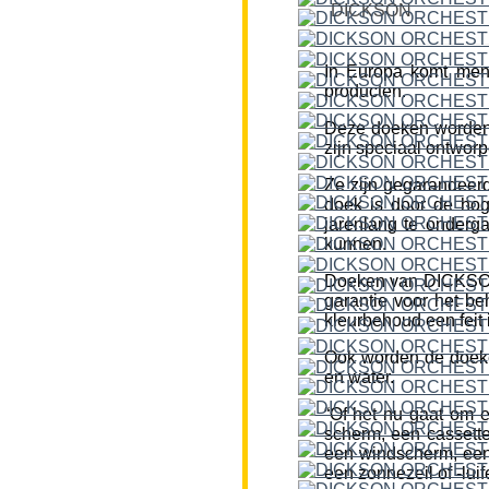
DICKSON
In Europa komt men
producten.
Deze doeken worden
zijn speciaal ontworp
Ze zijn gegarandeerd
doek is door de hog
jarenlang te onderg
kunnen.
Doeken van DICKSON z
garantie voor het be
kleurbehoud een feit i
Ook worden de doeke
en water.
“Of het nu gaat om 
scherm, een cassette
een windscherm, een 
een zonnezeil of -lui