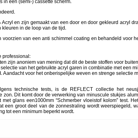
ls in een (semi-) cassette scherm.
ndeerd.
Acryl en zijn gemaakt van een door en door gekleurd acryl dra
kleuren in de loop van de tijd.
oorzien van een anti schimmel coating en behandeld voor het
 professional:
ten zijn anoniem van mening dat dit de beste stoffen voor buiten
e selectie van het gebruikte acryl garen in combinatie met een m
. Aandacht voor het onberispelijke weven en strenge selectie m
lgens technische tests, is de REFLECT collectie het neu
 zon. Dit komt door de verwerking van minuscule stukjes alum
t met glans een1000mm “Schmerber vloeistof kolom” test. Het
t een groot deel van de zonnestraling wordt weerspiegeld, wa
ing tot een minimum beperkt wordt.