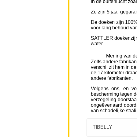
in de buitenlucht zoa
Ze zijn 5 jaar gegara
De doeken zijn 100% 
voor lang behoud van 
SATTLER doekenzijn v
water.
Mening van de
Zelfs andere fabrikan
verschil zit hem in d
de 17 kilometer draad
andere fabrikanten.
Volgens ons, en vo
bescherming tegen de
verzegeling doorstaa
ongeëvenaard doorda
van schadelijke stral
TIBELLY