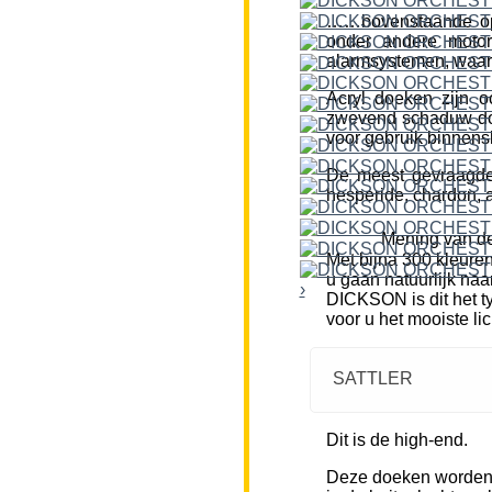
……bovenstaande opm
onder andere motor
alarmsystemen, waar
Acryl doeken zijn o
zwevend schaduw doe
voor gebruik binnensh
De meest gevraagde k
hesperide, chardon, a
Mening van de
Met bijna 300 kleure
u gaan natuurlijk naa
›
DICKSON is dit het ty
voor u het mooiste li
SATTLER
Dit is de high-end.
Deze doeken worden m