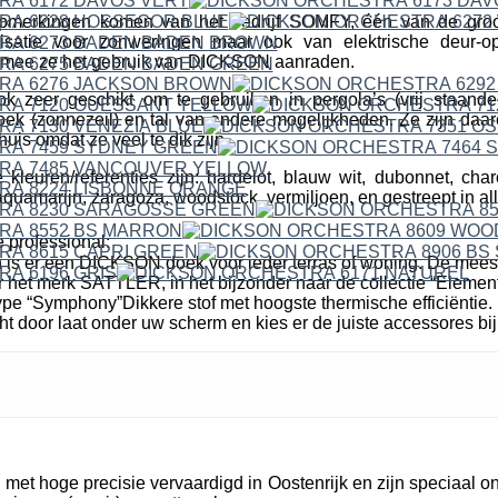
erkingen komen van het bedrijf SOMFY, één van de groo
isatie voor zonweringen maar ook van elektrische deur-o
mee ze het gebruik van DICKSON aanraden.
ok zeer geschikt om te gebruiken in pergola’s (vrij staande
k (zonnezeil) en tal van andere mogelijkheden. Ze zijn daare
uis omdat ze veel te dik zijn.
leuren/referenties zijn: hardelot, blauw wit, dubonnet, cha
quamarijn, zaragoza, woodstock, vermiljoen, en gestreept in all
 professional:
n is er een DICKSON doek voor ieder terras of woning. De mees
r het merk SATTLER, in het bijzonder naar de collectie “Elemen
pe “Symphony”Dikkere stof met hoogste thermische efficiëntie. 
cht door laat onder uw scherm en kies er de juiste accessores bij
et hoge precisie vervaardigd in Oostenrijk en zijn speciaal o