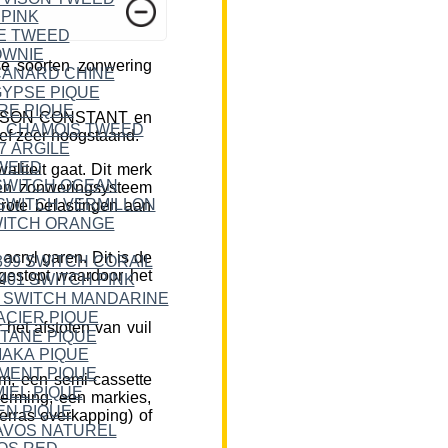
e soorten zonwering
DICKSON CONSTANT en
ief zeer hoogstaand.
liteit gaat. Dit merk
een zonweringsysteem
rote belastingen aan
cryl garen. Dit is de
 gestopt waardoor het
et afstoten van vuil
m, een semi-cassette
herming, een markies,
erras overkapping) of