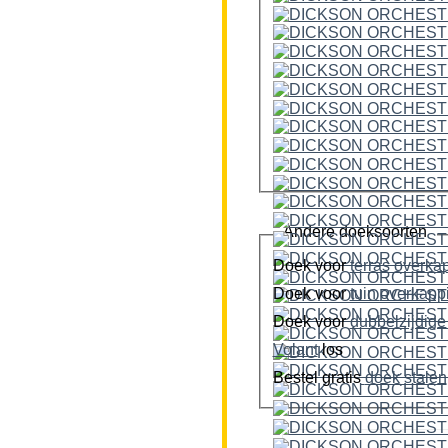
Andere doeksoorten
Doek voor
terras overka
Doek voor
tuin overkap
Doek voor
Volant
los
Bestel gratis
doek stalen