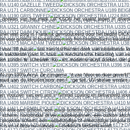
 doeken van het merk DICKSON het vaakst tegen in divers
met veel zorg in Frankrijk geproduceerd door het bedrijf 
en voor gebruik in buitenzonwering. Het eindproduct is kwalitat
 voor 10 jaar,wat laat zien dat het om doek van uitstekende kwa
e treksterkte goed in staat de mechanische belasting van 
aan zonder te scheuren. Kortom; moderne acryl doeken die g
ijn 100% Acryl. Ze zijn gemaakt van “door en door geverfd” a
houd van de kleur(en)voor een lange tijd. UV-stralen worden
s.
n voorzien van een anti schimmel coating en behandeld voor h
een knik-arm scherm, een uitval scherm, een mono blok scher
 scherm, horizontaal of verticaalbespannen, een balkon afsc
projectie scherm, een dubbelzijdige of enkelzijdige pergola (t
fel is en of deze nu manueel of elektrisch bediend wordt…….”