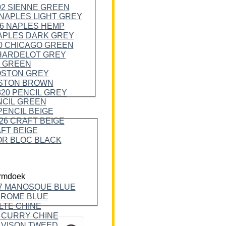
rmdoek