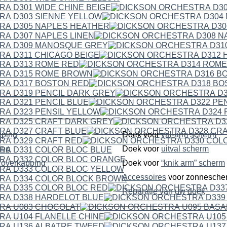
pping
Doek voor
val-arm scherm
ping
Doek voor
uitval scherm
dubbelzijdige overkapping
Doek voor
“knik arm” scherm
Accessoires
voor zonnesche
Reparatie van uw doek