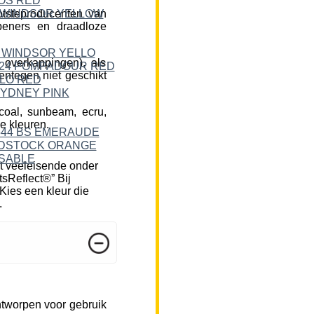
tsteproducenten van
peners en draadloze
 overkappingen), als
ntegen niet geschikt
rcoal, sunbeam, ecru,
e kleuren.
t veeleisende onder
tsReflect®” Bij
Kies een kleur die
.
ntworpen voor gebruik