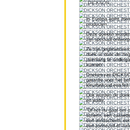
DICKSON
In Europa komt men
producten.
Deze doeken worden
zijn speciaal ontworp
Ze zijn gegarandeerd
doek is door de hog
jarenlang te onderg
kunnen.
Doeken van DICKSON z
garantie voor het be
kleurbehoud een feit i
Ook worden de doeke
en water.
“Of het nu gaat om 
scherm, een cassette
een windscherm, een 
een zonnezeil of -lui