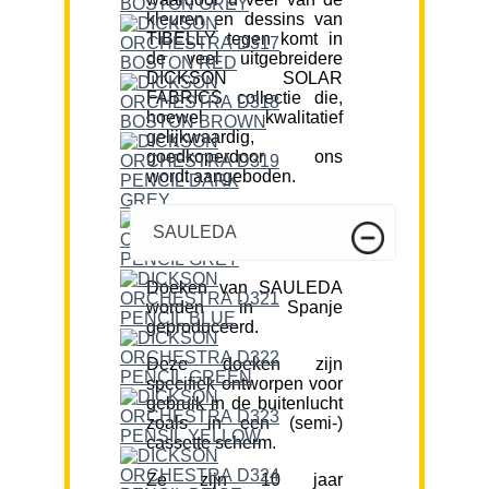
kleuren en dessins van
TIBELLY tegen komt in
de veel uitgebreidere
DICKSON SOLAR
FABRICS collectie die,
hoewel kwalitatief
gelijkwaardig,
goedkoperdoor ons
wordt aangeboden.
SAULEDA
Doeken van SAULEDA
worden in Spanje
geproduceerd.
Deze doeken zijn
specifiek ontworpen voor
gebruik in de buitenlucht
zoals in een (semi-)
cassette scherm.
Ze zijn 10 jaar