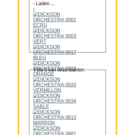
-
Laden ...
‹
Foto’s van onze klanten