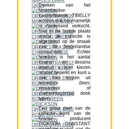
Doeken van het
Nederlandse
kwaliteitsmerk TIBELLY
worden ook voornamelijk
in Nederland verkocht.
Niet in de laatste plaats
omdat de collectie is
afgestemd op de smaak
van de Nederlandse
consument. Echter
hierdoor is het aantal
kleuren en dessins
waaruit u kunt kiezen
relatief beperkt en kunt u
ook niet kiezen uit
meerdere (lees:
zwaardere of
vlamvertragende) doek
typen.
Een groot deel van de
collectie komt van de
Franse producent
DICKSON CONSTANT
waardoor u veel van de