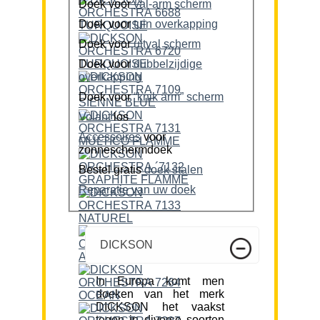
Doek voor
val-arm scherm
Doek voor
tuin overkapping
Doek voor
uitval scherm
Doek voor
dubbelzijdige
overkapping
Doek voor
“knik arm” scherm
Volant
los
Accessoires
voor
zonneschermdoek
Bestel gratis
doek stalen
Reparatie van uw doek
DICKSON
In Europa komt men
doeken van het merk
DICKSON het vaakst
tegen in diverse soorten