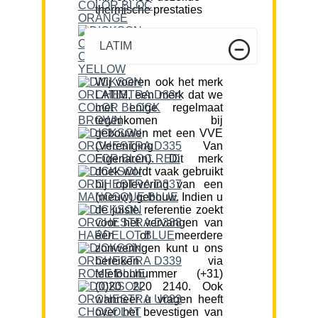
thermische prestaties
LATIM
Wij voeren ook het merk
LATIM, een merk dat we
met enige regelmaat
tegenkomen bij
gebouwen met een VVE
(Vereniging Van
Eigenaren). Dit merk
doek wordt vaak gebruikt
bij oplevering van een
(nieuw) gebouw. Indien u
de juiste referentie zoekt
voor het vervangen van
één of meerdere
zonweringen kunt u ons
bereiken via
telefoonnummer (+31)
(0)20 220 2140. Ook
wanneer u vragen heeft
over het bevestigen van