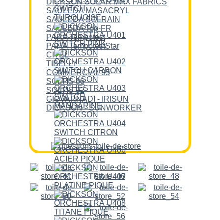
DICKSON SOLAR MAX FABRICS
SAULEDA MASACRYL
SAULEDA SOLRAIN
SAULEDA Top-FR
PARA Tempotest
PARA TempotestStar
CITEL
TIBELLY
COMMERCIAL 95
SOLTIS 86
SOLTIS 92
GIOVARNADI - IRISUN
DICKSON - SUNWORKER