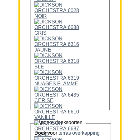
Andere doeksoorten
Doek voor
terras overkapping