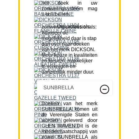
het doek in uw
zonweringsysteem mag
u ons bellen.
Ons advies als zonwering professionals:
Wanneer de
mogelijkheid daar is stap
dan over naar doeken
van het merk DICKSON.
Meer keuze in kwaliteiten
en kleuren, makkelijker
te verkrijgen en
aanzienlijk minder duur.
SUNBRELLA
Doeken van het merk
SUNBRELLA komen uit
de Verenigde Staten en
worden geleverd door
GLEN RAVEN.Dit is de
moedermaatschappij van
zowel SUNBRELLA als