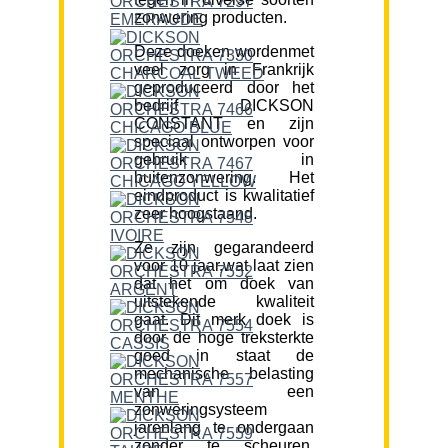
zonwering producten.
Deze doeken wordenmet
veel zorg in Frankrijk
geproduceerd door het
bedrijf DICKSON
CONSTANT en zijn
speciaal ontworpen voor
gebruik in
buitenzonwering. Het
eindproduct is kwalitatief
zeer hoogstaand.
Ze zijn gegarandeerd
voor 10 jaar,wat laat zien
dat het om doek van
uitstekende kwaliteit
gaat. Dit merk doek is
door de hoge treksterkte
goed in staat de
mechanische belasting
van een
zonweringsysteem
jarenlang te ondergaan
zonder te scheuren.