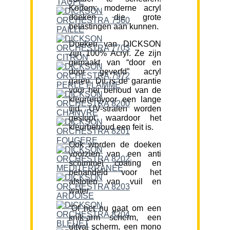
Kortom; moderne acryl
doeken die grote
belastingen aan kunnen.
Doeken van DICKSON
zijn 100% Acryl. Ze zijn
gemaakt van “door en
door geverfd” acryl
garen. Dit is de garantie
voor het behoud van de
kleur(en)voor een lange
tijd. UV-stralen worden
gestopt waardoor het
kleurbehoud een feit is.
Ook worden de doeken
voorzien van een anti
schimmel coating en
behandeld voor het
afstoten van vuil en
water.
“Of het nu gaat om een
knik-arm scherm, een
uitval scherm, een mono