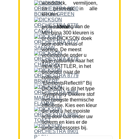
woodstock, vermiljoen,
en gestreept in alle
kleuren.
Mening van de professional:
Met bijna 300 kleuren is
er een DICKSON doek
voor ieder terras of
woning. De meest
veeleisende onder u
gaan natuurlijk naar het
merk SATTLER, in het
bijzonder naar de
collectie
“ElementsReflect®” Bij
DICKSON is dit het type
“Symphony”Dikkere stof
met hoogste thermische
efficiëntie. Kies een kleur
die voor u het mooiste
licht door laat onder uw
scherm en kies er de
juiste accessores bij.