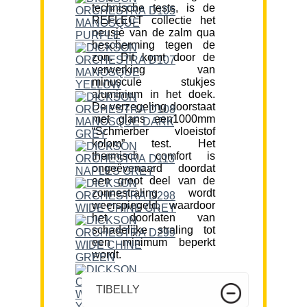
technische tests, is de
REFLECT collectie het
neusje van de zalm qua
bescherming tegen de
zon. Dit komt door de
verwerking van
minuscule stukjes
aluminium in het doek.
De verzegeling doorstaat
met glans een1000mm
“Schmerber vloeistof
kolom” test. Het
thermisch comfort is
ongeëvenaard doordat
een groot deel van de
zonnestraling wordt
weerspiegeld, waardoor
het doorlaten van
schadelijke straling tot
een minimum beperkt
wordt.
TIBELLY