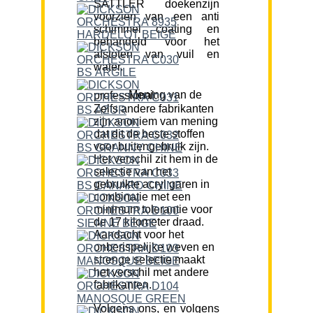
SATTLER doekenzijn
voorzien van een anti
schimmel coating en
behandeld voor het
afstoten van vuil en
water.
Mening van de professional:
Zelfs andere fabrikanten
zijn anoniem van mening
dat dit de beste stoffen
voor buitengebruik zijn.
Het verschil zit hem in de
selectie van het
gebruikte acryl garen in
combinatie met een
minimum tolerantie voor
de 17 kilometer draad.
Aandacht voor het
onberispelijke weven en
strenge selectie maakt
het verschil met andere
fabrikanten.
Volgens ons, en volgens