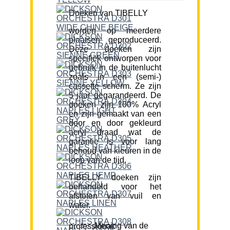
Doeken van TIBELLY
worden op meerdere
plaatsen geproduceerd.
Deze doeken zijn
specifiek ontworpen voor
gebruik in de buitenlucht
zoals in een (semi-)
cassette scherm. Ze zijn
5 jaar gegarandeerd. De
doeken zijn 100% Acryl
en zijn gemaakt van een
door en door gekleurd
acryl draad wat de
garantie is voor lang
behoud van kleuren in de
loop van de tijd.
TIBELLY doeken zijn
behandeld voor het
afstoten van vuil en
water.
Mening van de professional: