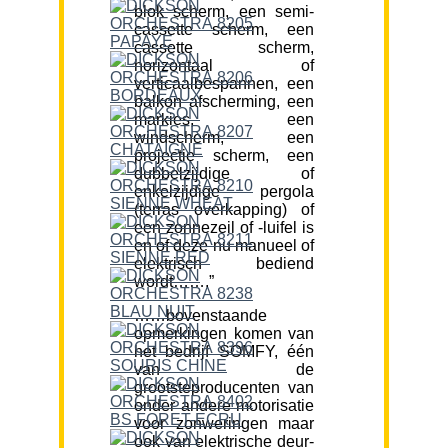
blok scherm, een semi-
cassette scherm, een
cassette scherm,
horizontaal of
verticaalbespannen, een
balkon afscherming, een
markies, een
windscherm, een
projectie scherm, een
dubbelzijdige of
enkelzijdige pergola
(terras overkapping) of
een zonnezeil of -luifel is
en of deze nu manueel of
elektrisch bediend
wordt…….”
……bovenstaande
opmerkingen komen van
het bedrijf SOMFY, één
van de
grootsteproducenten van
onder andere motorisatie
voor zonweringen maar
ook van elektrische deur-