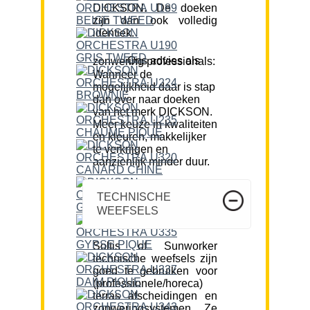
DICKSON. De doeken
zijn dan ook volledig
identiek.
Ons advies als zonwering professionals:
Wanneer de
mogelijkheid daar is stap
dan over naar doeken
van het merk DICKSON.
Meer keuze in kwaliteiten
en kleuren, makkelijker
te verkrijgen en
aanzienlijk minder duur.
TECHNISCHE
WEEFSELS
Soltis of Sunworker
technische weefsels zijn
goed te gebruiken voor
(professionele/horeca)
terras afscheidingen en
zonweringsystemen. Ze