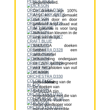
gegarandeerd.
De doeken zijn 100%
Acryl en zijn gemaakt
van een door en door
gekleurd acryl draad wat
de garantie is voor lang
behoud van kleuren in de
loop van de tijd.
SAULEDA doeken
hebben een
antischimmel
behandeling ondergaan
en zijn geïmpregneerd
voor het afstoten van vuil
en water.
Mening van de professional:
De doeken van
SAULEDA zijn
vergelijkbaar met die van
DICKSON. Vaak een
fractie goedkoper voor
min of meer dezelfde