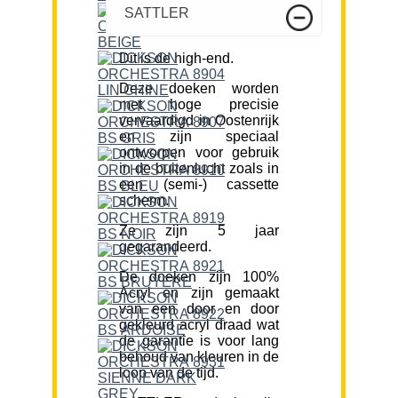
SATTLER
Dit is de high-end.
Deze doeken worden
met hoge precisie
vervaardigd in Oostenrijk
en zijn speciaal
ontworpen voor gebruik
in de buitenlucht zoals in
een (semi-) cassette
scherm.
Ze zijn 5 jaar
gegarandeerd.
De doeken zijn 100%
Acryl en zijn gemaakt
van een door en door
gekleurd acryl draad wat
de garantie is voor lang
behoud van kleuren in de
loop van de tijd.