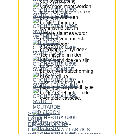
een overkapping
vervangen moet worden,
wordt meestal de keuze
gemaakt voor een
gelijke, duurdere,
technische stof. In
andere situaties wordt
gekozen voor meestal
gekozen voor,
goedkoper, acryl doek.
Technische, minder
dikke, acryl doeken zijn
perfect voor
balkon-/windafscherming
of een roll-up
zonnescherm. In het
laatste geval past dit type
doeken veel beter in de
eventuele cassette.
SATTLER
LATIM
DICKSON OPERA
DICKSON SOLAR FABRICS