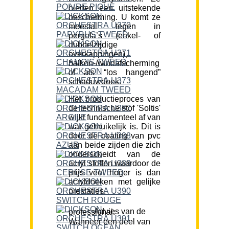
bieden een uitstekende
bescherming. U komt ze
meestal tegen in
pergola’s (enkel- of
dubbelzijdige
overkappingen),
balkon-/windafscherming
of als “los hangend”
schaduwdoek.
Het productieproces van
de technische stof 'Soltis'
wijkt fundamenteel af van
wat gebruikelijk is. Dit is
door de coating van pvc
aan beide zijden die zich
onderscheidt van de
acryl stoffen waardoor de
prijs veel hoger is dan
acryldoeken met gelijke
prestaties.
Advies van de professional:
Wanneer een deel van