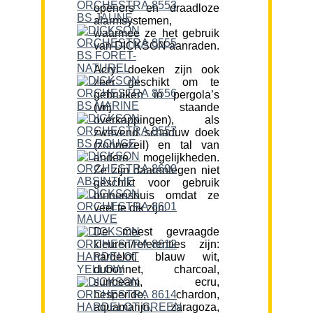
openers en draadloze
alarmsystemen,
waarmee ze het gebruik
van DICKSON aanraden.
Acryl doeken zijn ook
zeer geschikt om te
gebruiken in pergola’s
(vrij staande
overkappingen), als
zwevend schaduw doek
(zonnezeil) en tal van
andere mogelijkheden.
Ze zijn daarentegen niet
geschikt voor gebruik
binnenshuis omdat ze
veel te dik zijn.
De meest gevraagde
kleuren/referenties zijn:
hardelot, blauw wit,
dubonnet, charcoal,
sunbeam, ecru,
hesperide, chardon,
aquamarijn, zaragoza,