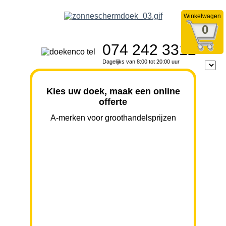
Winkelwagen
0
074 242 3312
Dagelijks van 8:00 tot 20:00 uur
Kies uw doek, maak een online
offerte
A-merken voor groothandelsprijzen
BREEDTE
UITVAL
HOOGTE