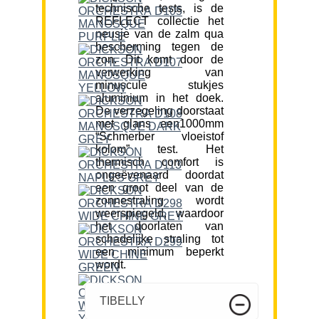
technische tests, is de
REFLECT collectie het
neusje van de zalm qua
bescherming tegen de
zon. Dit komt door de
verwerking van
minuscule stukjes
aluminium in het doek.
De verzegeling doorstaat
met glans een1000mm
“Schmerber vloeistof
kolom” test. Het
thermisch comfort is
ongeëvenaard doordat
een groot deel van de
zonnestraling wordt
weerspiegeld, waardoor
het doorlaten van
schadelijke straling tot
een minimum beperkt
wordt.
TIBELLY