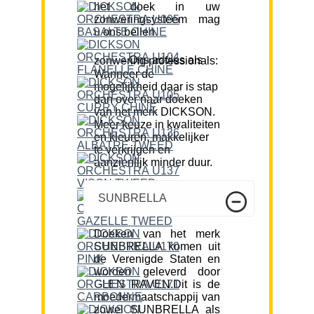
het doek in uw
zonweringsysteem mag
u ons bellen.
Ons advies als zonwering professionals:
Wanneer de
mogelijkheid daar is stap
dan over naar doeken
van het merk DICKSON.
Meer keuze in kwaliteiten
en kleuren, makkelijker
te verkrijgen en
aanzienlijk minder duur.
SUNBRELLA
Doeken van het merk
SUNBRELLA komen uit
de Verenigde Staten en
worden geleverd door
GLEN RAVEN.Dit is de
moedermaatschappij van
zowel SUNBRELLA als