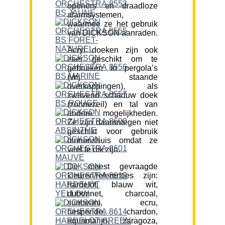
openers en draadloze
alarmsystemen,
waarmee ze het gebruik
van DICKSON aanraden.
Acryl doeken zijn ook
zeer geschikt om te
gebruiken in pergola’s
(vrij staande
overkappingen), als
zwevend schaduw doek
(zonnezeil) en tal van
andere mogelijkheden.
Ze zijn daarentegen niet
geschikt voor gebruik
binnenshuis omdat ze
veel te dik zijn.
De meest gevraagde
kleuren/referenties zijn:
hardelot, blauw wit,
dubonnet, charcoal,
sunbeam, ecru,
hesperide, chardon,
aquamarijn, zaragoza,