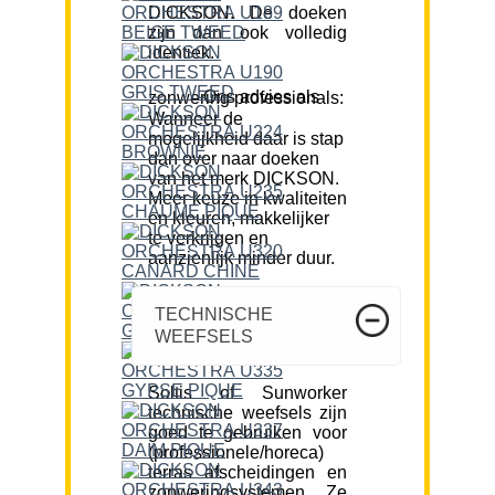
DICKSON. De doeken
zijn dan ook volledig
identiek.
Ons advies als zonwering professionals:
Wanneer de
mogelijkheid daar is stap
dan over naar doeken
van het merk DICKSON.
Meer keuze in kwaliteiten
en kleuren, makkelijker
te verkrijgen en
aanzienlijk minder duur.
TECHNISCHE
WEEFSELS
Soltis of Sunworker
technische weefsels zijn
goed te gebruiken voor
(professionele/horeca)
terras afscheidingen en
zonweringsystemen. Ze