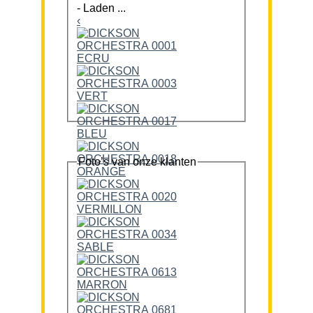
-
Laden ...
‹
Foto’s van onze klanten