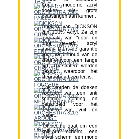
Kortom; moderne acryl
doeken die grote
belastingen aan kunnen.
Doeken van DICKSON
zijn 100% Acryl. Ze zijn
gemaakt van “door en
door geverfd” acryl
garen. Dit is de garantie
voor het behoud van de
kleur(en)voor een lange
tijd. UV-stralen worden
gestopt waardoor het
kleurbehoud een feit is.
Ook worden de doeken
voorzien van een anti
schimmel coating en
behandeld voor het
afstoten van vuil en
water.
“Of het nu gaat om een
knik-arm scherm, een
uitval scherm, een mono