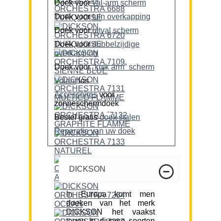
Doek voor
val-arm scherm
Doek voor
tuin overkapping
Doek voor
uitval scherm
Doek voor
dubbelzijdige
overkapping
Doek voor
“knik arm” scherm
Volant
los
Accessoires
voor
zonneschermdoek
Bestel gratis
doek stalen
Reparatie van uw doek
DICKSON
In Europa komt men
doeken van het merk
DICKSON het vaakst
tegen in diverse soorten