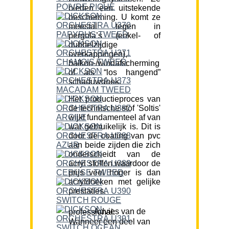
bieden een uitstekende
bescherming. U komt ze
meestal tegen in
pergola’s (enkel- of
dubbelzijdige
overkappingen),
balkon-/windafscherming
of als “los hangend”
schaduwdoek.
Het productieproces van
de technische stof 'Soltis'
wijkt fundamenteel af van
wat gebruikelijk is. Dit is
door de coating van pvc
aan beide zijden die zich
onderscheidt van de
acryl stoffen waardoor de
prijs veel hoger is dan
acryldoeken met gelijke
prestaties.
Advies van de professional:
Wanneer een deel van