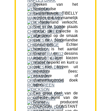
Doeken van het
Nederlandse
kwaliteitsmerk TIBELLY
worden ook voornamelijk
in Nederland verkocht.
Niet in de laatste plaats
omdat de collectie is
afgestemd op de smaak
van de Nederlandse
consument. Echter
hierdoor is het aantal
kleuren en dessins
waaruit u kunt kiezen
relatief beperkt en kunt u
ook niet kiezen uit
meerdere (lees:
zwaardere of
vlamvertragende) doek
typen.
Een groot deel van de
collectie komt van de
Franse producent
DICKSON CONSTANT
waardoor u veel van de