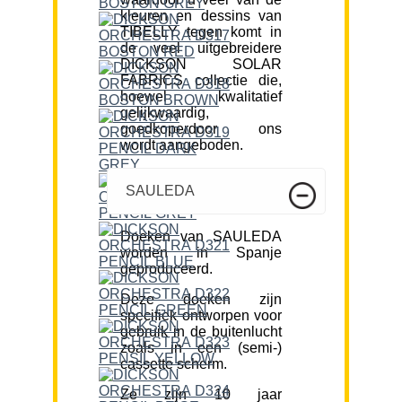
kleuren en dessins van
TIBELLY tegen komt in
de veel uitgebreidere
DICKSON SOLAR
FABRICS collectie die,
hoewel kwalitatief
gelijkwaardig,
goedkoperdoor ons
wordt aangeboden.
SAULEDA
Doeken van SAULEDA
worden in Spanje
geproduceerd.
Deze doeken zijn
specifiek ontworpen voor
gebruik in de buitenlucht
zoals in een (semi-)
cassette scherm.
Ze zijn 10 jaar