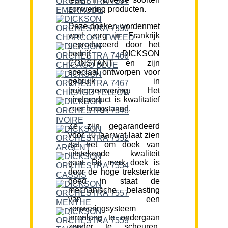
zonwering producten.
Deze doeken wordenmet
veel zorg in Frankrijk
geproduceerd door het
bedrijf DICKSON
CONSTANT en zijn
speciaal ontworpen voor
gebruik in
buitenzonwering. Het
eindproduct is kwalitatief
zeer hoogstaand.
Ze zijn gegarandeerd
voor 10 jaar,wat laat zien
dat het om doek van
uitstekende kwaliteit
gaat. Dit merk doek is
door de hoge treksterkte
goed in staat de
mechanische belasting
van een
zonweringsysteem
jarenlang te ondergaan
zonder te scheuren.