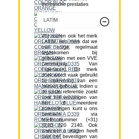
thermische prestaties
LATIM
Wij voeren ook het merk
LATIM, een merk dat we
met enige regelmaat
tegenkomen bij
gebouwen met een VVE
(Vereniging Van
Eigenaren). Dit merk
doek wordt vaak gebruikt
bij oplevering van een
(nieuw) gebouw. Indien u
de juiste referentie zoekt
voor het vervangen van
één of meerdere
zonweringen kunt u ons
bereiken via
telefoonnummer (+31)
(0)20 220 2140. Ook
wanneer u vragen heeft
over het bevestigen van