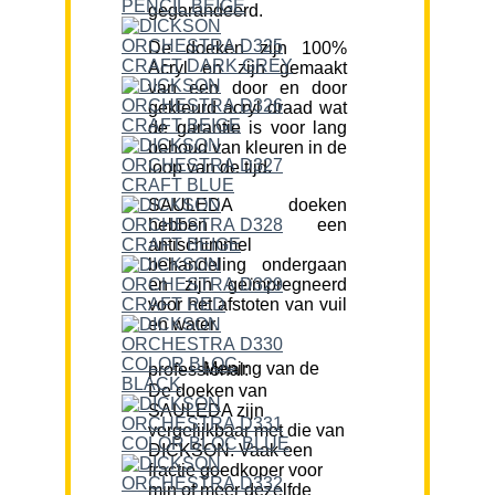
gegarandeerd.
De doeken zijn 100%
Acryl en zijn gemaakt
van een door en door
gekleurd acryl draad wat
de garantie is voor lang
behoud van kleuren in de
loop van de tijd.
SAULEDA doeken
hebben een
antischimmel
behandeling ondergaan
en zijn geïmpregneerd
voor het afstoten van vuil
en water.
Mening van de professional:
De doeken van
SAULEDA zijn
vergelijkbaar met die van
DICKSON. Vaak een
fractie goedkoper voor
min of meer dezelfde