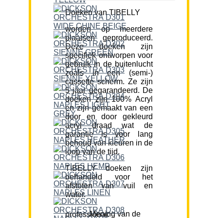
Doeken van TIBELLY
worden op meerdere
plaatsen geproduceerd.
Deze doeken zijn
specifiek ontworpen voor
gebruik in de buitenlucht
zoals in een (semi-)
cassette scherm. Ze zijn
5 jaar gegarandeerd. De
doeken zijn 100% Acryl
en zijn gemaakt van een
door en door gekleurd
acryl draad wat de
garantie is voor lang
behoud van kleuren in de
loop van de tijd.
TIBELLY doeken zijn
behandeld voor het
afstoten van vuil en
water.
Mening van de professional: