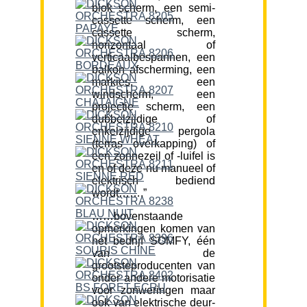
blok scherm, een semi-
cassette scherm, een
cassette scherm,
horizontaal of
verticaalbespannen, een
balkon afscherming, een
markies, een
windscherm, een
projectie scherm, een
dubbelzijdige of
enkelzijdige pergola
(terras overkapping) of
een zonnezeil of -luifel is
en of deze nu manueel of
elektrisch bediend
wordt…….”
……bovenstaande
opmerkingen komen van
het bedrijf SOMFY, één
van de
grootsteproducenten van
onder andere motorisatie
voor zonweringen maar
ook van elektrische deur-