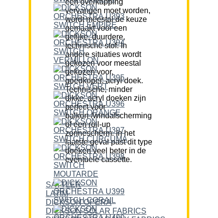
een overkapping
vervangen moet worden,
wordt meestal de keuze
gemaakt voor een
gelijke, duurdere,
technische stof. In
andere situaties wordt
gekozen voor meestal
gekozen voor,
goedkoper, acryl doek.
Technische, minder
dikke, acryl doeken zijn
perfect voor
balkon-/windafscherming
of een roll-up
zonnescherm. In het
laatste geval past dit type
doeken veel beter in de
eventuele cassette.
SATTLER
LATIM
DICKSON OPERA
DICKSON SOLAR FABRICS