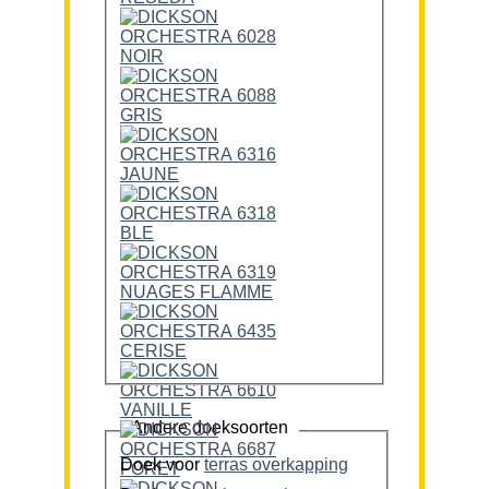
Andere doeksoorten
Doek voor
terras overkapping