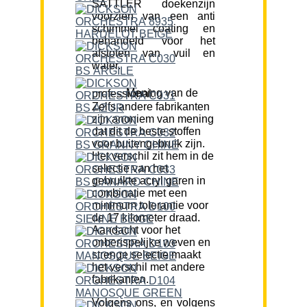
SATTLER doekenzijn
voorzien van een anti
schimmel coating en
behandeld voor het
afstoten van vuil en
water.
Mening van de professional:
Zelfs andere fabrikanten
zijn anoniem van mening
dat dit de beste stoffen
voor buitengebruik zijn.
Het verschil zit hem in de
selectie van het
gebruikte acryl garen in
combinatie met een
minimum tolerantie voor
de 17 kilometer draad.
Aandacht voor het
onberispelijke weven en
strenge selectie maakt
het verschil met andere
fabrikanten.
Volgens ons, en volgens