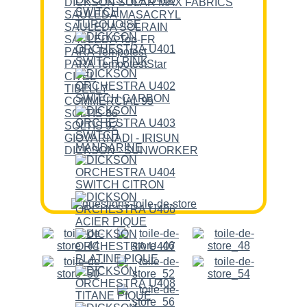
DICKSON SOLAR MAX FABRICS
SAULEDA MASACRYL
SAULEDA SOLRAIN
SAULEDA Top-FR
PARA Tempotest
PARA TempotestStar
CITEL
TIBELLY
COMMERCIAL 95
SOLTIS 86
SOLTIS 92
GIOVARNADI - IRISUN
DICKSON - SUNWORKER