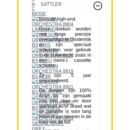
SATTLER
Dit is de high-end.
Deze doeken worden
met hoge precisie
vervaardigd in Oostenrijk
en zijn speciaal
ontworpen voor gebruik
in de buitenlucht zoals in
een (semi-) cassette
scherm.
Ze zijn 5 jaar
gegarandeerd.
De doeken zijn 100%
Acryl en zijn gemaakt
van een door en door
gekleurd acryl draad wat
de garantie is voor lang
behoud van kleuren in de
loop van de tijd.