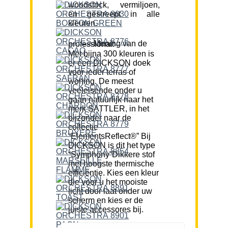
woodstock, vermiljoen,
en gestreept in alle
kleuren.
Mening van de professional:
Met bijna 300 kleuren is
er een DICKSON doek
voor ieder terras of
woning. De meest
veeleisende onder u
gaan natuurlijk naar het
merk SATTLER, in het
bijzonder naar de
collectie
“ElementsReflect®” Bij
DICKSON is dit het type
“Symphony”Dikkere stof
met hoogste thermische
efficiëntie. Kies een kleur
die voor u het mooiste
licht door laat onder uw
scherm en kies er de
juiste accessores bij.