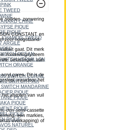
e soorten zonwering
DICKSON CONSTANT en
ief zeer hoogstaand.
liteit gaat. Dit merk
een zonweringsysteem
rote belastingen aan
cryl garen. Dit is de
 gestopt waardoor het
et afstoten van vuil
m, een semi-cassette
herming, een markies,
erras overkapping) of