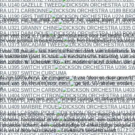
 doeken van het merk DICKSON het vaakst tegen in divers
met veel zorg in Frankrijk geproduceerd door het bedrijf 
en voor gebruik in buitenzonwering. Het eindproduct is kwalitat
 voor 10 jaar,wat laat zien dat het om doek van uitstekende kwa
e treksterkte goed in staat de mechanische belasting van 
aan zonder te scheuren. Kortom; moderne acryl doeken die g
ijn 100% Acryl. Ze zijn gemaakt van “door en door geverfd” a
houd van de kleur(en)voor een lange tijd. UV-stralen worden
s.
n voorzien van een anti schimmel coating en behandeld voor h
een knik-arm scherm, een uitval scherm, een mono blok scher
 scherm, horizontaal of verticaalbespannen, een balkon afsc
projectie scherm, een dubbelzijdige of enkelzijdige pergola (t
fel is en of deze nu manueel of elektrisch bediend wordt…….”