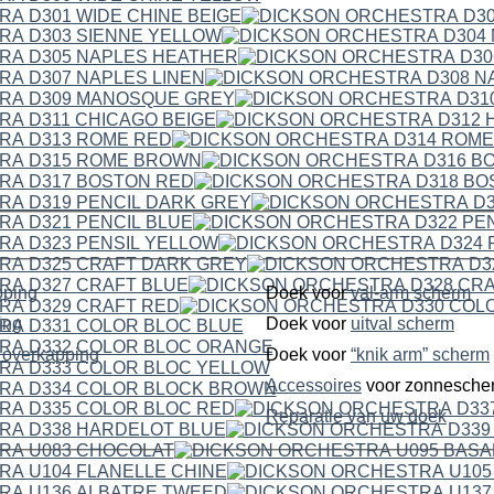
pping
Doek voor
val-arm scherm
ping
Doek voor
uitval scherm
dubbelzijdige overkapping
Doek voor
“knik arm” scherm
Accessoires
voor zonnesche
Reparatie van uw doek