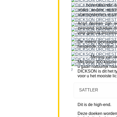
……bovenstaande opm
onder andere motor
alarmsystemen, waar
Acryl doeken zijn o
zwevend schaduw doe
voor gebruik binnensh
De meest gevraagde k
hesperide, chardon, a
Mening van de
Met bijna 300 kleure
u gaan natuurlijk naa
›
DICKSON is dit het ty
voor u het mooiste li
SATTLER
Dit is de high-end.
Deze doeken worden m