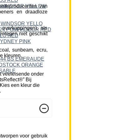
tsteproducenten van
peners en draadloze
 overkappingen), als
ntegen niet geschikt
rcoal, sunbeam, ecru,
e kleuren.
t veeleisende onder
tsReflect®” Bij
Kies een kleur die
.
ntworpen voor gebruik