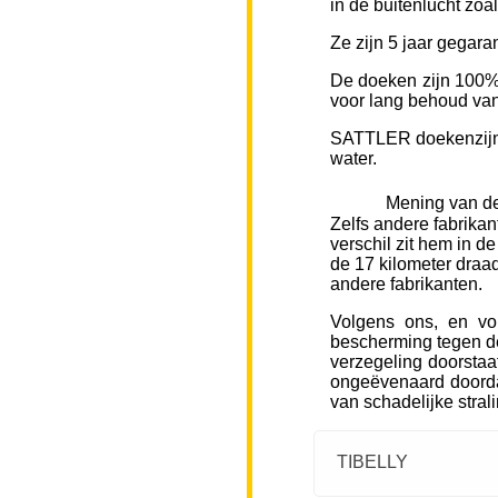
in de buitenlucht zoa
Ze zijn 5 jaar gegara
De doeken zijn 100% 
voor lang behoud van 
SATTLER doekenzijn v
water.
Mening van de
Zelfs andere fabrikan
verschil zit hem in d
de 17 kilometer draad
andere fabrikanten.
Volgens ons, en vo
bescherming tegen de
verzegeling doorstaa
ongeëvenaard doorda
van schadelijke stral
TIBELLY