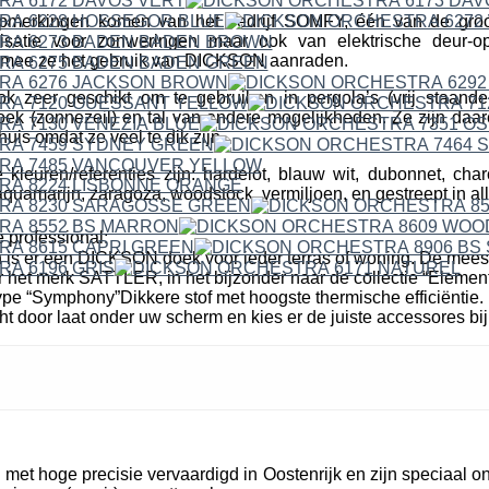
erkingen komen van het bedrijf SOMFY, één van de groo
isatie voor zonweringen maar ook van elektrische deur-o
mee ze het gebruik van DICKSON aanraden.
ok zeer geschikt om te gebruiken in pergola’s (vrij staande
k (zonnezeil) en tal van andere mogelijkheden. Ze zijn daare
uis omdat ze veel te dik zijn.
leuren/referenties zijn: hardelot, blauw wit, dubonnet, cha
quamarijn, zaragoza, woodstock, vermiljoen, en gestreept in all
 professional:
n is er een DICKSON doek voor ieder terras of woning. De mees
r het merk SATTLER, in het bijzonder naar de collectie “Elemen
pe “Symphony”Dikkere stof met hoogste thermische efficiëntie. 
cht door laat onder uw scherm en kies er de juiste accessores bij
et hoge precisie vervaardigd in Oostenrijk en zijn speciaal o