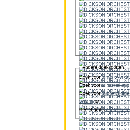
Andere doeksoorten
Doek voor
terras overka
Doek voor
tuin overkap
Doek voor
Volant
los
Bestel gratis
doek stalen