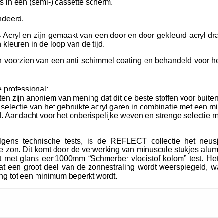
ls in een (semi-) cassette scherm.
ndeerd.
Acryl en zijn gemaakt van een door en door gekleurd acryl dra
kleuren in de loop van de tijd.
oorzien van een anti schimmel coating en behandeld voor het
 professional:
ten zijn anoniem van mening dat dit de beste stoffen voor buiten
e selectie van het gebruikte acryl garen in combinatie met een m
. Aandacht voor het onberispelijke weven en strenge selectie m
lgens technische tests, is de REFLECT collectie het neu
 zon. Dit komt door de verwerking van minuscule stukjes alum
t met glans een1000mm “Schmerber vloeistof kolom” test. Het
t een groot deel van de zonnestraling wordt weerspiegeld, wa
ing tot een minimum beperkt wordt.