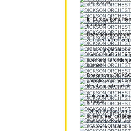
DICKSON
In Europa komt men
producten.
Deze doeken worden
zijn speciaal ontworp
Ze zijn gegarandeerd
doek is door de hog
jarenlang te onderg
kunnen.
Doeken van DICKSON z
garantie voor het be
kleurbehoud een feit i
Ook worden de doeke
en water.
“Of het nu gaat om 
scherm, een cassette
een windscherm, een 
een zonnezeil of -lui