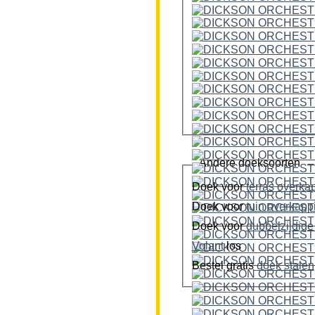
Andere doeksoorten
Doek voor
terras overka
Doek voor
tuin overkap
Doek voor
Volant
los
Bestel gratis
doek stalen