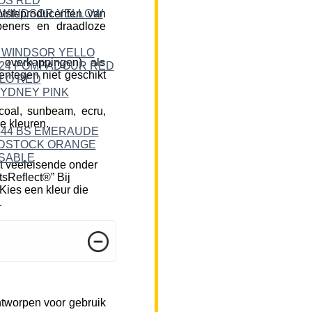
tsteproducenten van
peners en draadloze
 overkappingen), als
ntegen niet geschikt
rcoal, sunbeam, ecru,
e kleuren.
t veeleisende onder
tsReflect®” Bij
Kies een kleur die
.
ntworpen voor gebruik