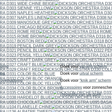
pping
Doek voor
val-arm scherm
ping
Doek voor
uitval scherm
dubbelzijdige overkapping
Doek voor
“knik arm” scherm
Accessoires
voor zonnesche
Reparatie van uw doek