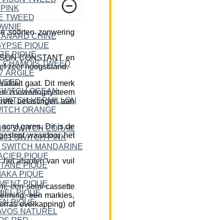
e soorten zonwering
DICKSON CONSTANT en
ief zeer hoogstaand.
liteit gaat. Dit merk
een zonweringsysteem
rote belastingen aan
cryl garen. Dit is de
 gestopt waardoor het
et afstoten van vuil
m, een semi-cassette
herming, een markies,
erras overkapping) of