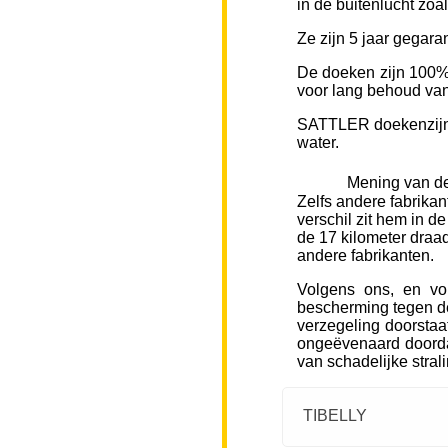
in de buitenlucht zoa
Ze zijn 5 jaar gegara
De doeken zijn 100% 
voor lang behoud van 
SATTLER doekenzijn v
water.
Mening van de
Zelfs andere fabrikan
verschil zit hem in d
de 17 kilometer draad
andere fabrikanten.
Volgens ons, en vo
bescherming tegen de
verzegeling doorstaa
ongeëvenaard doorda
van schadelijke stral
TIBELLY