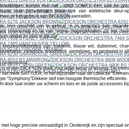
erkingen komen van het bedrijf SOMFY, één van de groo
isatie voor zonweringen maar ook van elektrische deur-o
mee ze het gebruik van DICKSON aanraden.
ok zeer geschikt om te gebruiken in pergola’s (vrij staande
k (zonnezeil) en tal van andere mogelijkheden. Ze zijn daare
uis omdat ze veel te dik zijn.
leuren/referenties zijn: hardelot, blauw wit, dubonnet, cha
quamarijn, zaragoza, woodstock, vermiljoen, en gestreept in all
 professional:
n is er een DICKSON doek voor ieder terras of woning. De mees
r het merk SATTLER, in het bijzonder naar de collectie “Elemen
pe “Symphony”Dikkere stof met hoogste thermische efficiëntie. 
cht door laat onder uw scherm en kies er de juiste accessores bij
et hoge precisie vervaardigd in Oostenrijk en zijn speciaal o