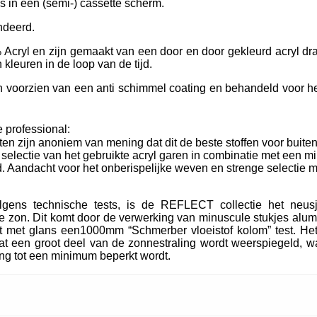
ls in een (semi-) cassette scherm.
ndeerd.
Acryl en zijn gemaakt van een door en door gekleurd acryl dra
kleuren in de loop van de tijd.
oorzien van een anti schimmel coating en behandeld voor het
 professional:
ten zijn anoniem van mening dat dit de beste stoffen voor buiten
e selectie van het gebruikte acryl garen in combinatie met een m
. Aandacht voor het onberispelijke weven en strenge selectie m
lgens technische tests, is de REFLECT collectie het neu
 zon. Dit komt door de verwerking van minuscule stukjes alum
t met glans een1000mm “Schmerber vloeistof kolom” test. Het
t een groot deel van de zonnestraling wordt weerspiegeld, wa
ing tot een minimum beperkt wordt.