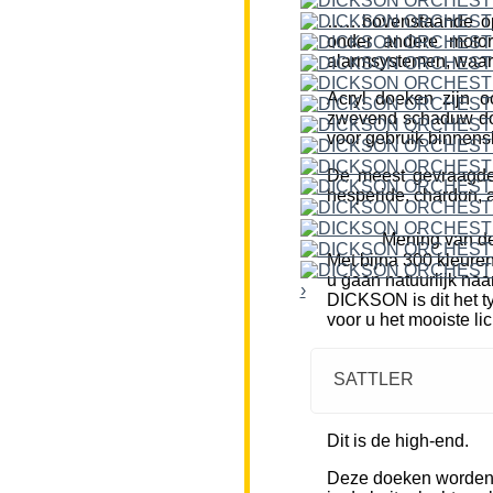
……bovenstaande opm
onder andere motor
alarmsystemen, waar
Acryl doeken zijn o
zwevend schaduw doe
voor gebruik binnensh
De meest gevraagde k
hesperide, chardon, a
Mening van de
Met bijna 300 kleure
u gaan natuurlijk naa
›
DICKSON is dit het ty
voor u het mooiste li
SATTLER
Dit is de high-end.
Deze doeken worden m