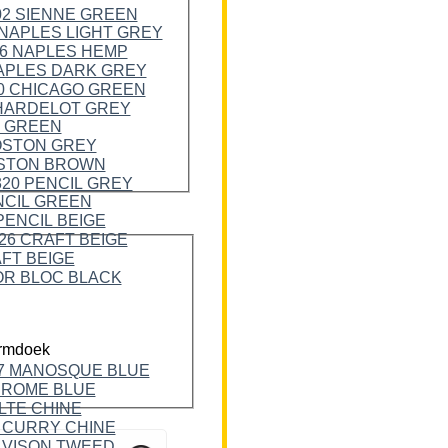
rmdoek