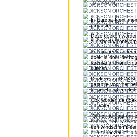
DICKSON
In Europa komt men
producten.
Deze doeken worden
zijn speciaal ontworp
Ze zijn gegarandeerd
doek is door de hog
jarenlang te onderg
kunnen.
Doeken van DICKSON z
garantie voor het be
kleurbehoud een feit i
Ook worden de doeke
en water.
“Of het nu gaat om 
scherm, een cassette
een windscherm, een 
een zonnezeil of -lui