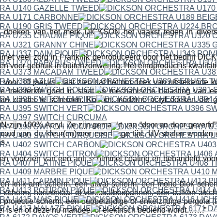
 doeken van het merk DICKSON het vaakst tegen in divers
met veel zorg in Frankrijk geproduceerd door het bedrijf 
en voor gebruik in buitenzonwering. Het eindproduct is kwalitat
 voor 10 jaar,wat laat zien dat het om doek van uitstekende kwa
e treksterkte goed in staat de mechanische belasting van 
aan zonder te scheuren. Kortom; moderne acryl doeken die g
ijn 100% Acryl. Ze zijn gemaakt van “door en door geverfd” a
houd van de kleur(en)voor een lange tijd. UV-stralen worden
s.
n voorzien van een anti schimmel coating en behandeld voor h
een knik-arm scherm, een uitval scherm, een mono blok scher
 scherm, horizontaal of verticaalbespannen, een balkon afsc
projectie scherm, een dubbelzijdige of enkelzijdige pergola (t
fel is en of deze nu manueel of elektrisch bediend wordt…….”