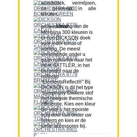
woodstock, vermiljoen,
en gestreept in alle
kleuren.
Mening van de professional:
Met bijna 300 kleuren is
er een DICKSON doek
voor ieder terras of
woning. De meest
veeleisende onder u
gaan natuurlijk naar het
merk SATTLER, in het
bijzonder naar de
collectie
“ElementsReflect®” Bij
DICKSON is dit het type
“Symphony”Dikkere stof
met hoogste thermische
efficiëntie. Kies een kleur
die voor u het mooiste
licht door laat onder uw
scherm en kies er de
juiste accessores bij.