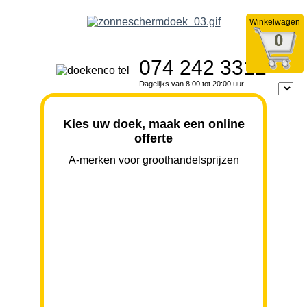
Winkelwagen
0
074 242 3312
Dagelijks van 8:00 tot 20:00 uur
Kies uw doek, maak een online
offerte
A-merken voor groothandelsprijzen
BREEDTE
UITVAL
HOOGTE