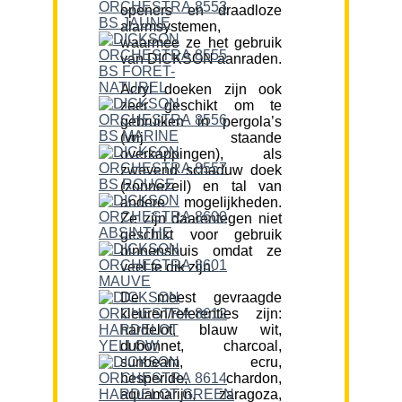
openers en draadloze
alarmsystemen,
waarmee ze het gebruik
van DICKSON aanraden.
Acryl doeken zijn ook
zeer geschikt om te
gebruiken in pergola’s
(vrij staande
overkappingen), als
zwevend schaduw doek
(zonnezeil) en tal van
andere mogelijkheden.
Ze zijn daarentegen niet
geschikt voor gebruik
binnenshuis omdat ze
veel te dik zijn.
De meest gevraagde
kleuren/referenties zijn:
hardelot, blauw wit,
dubonnet, charcoal,
sunbeam, ecru,
hesperide, chardon,
aquamarijn, zaragoza,