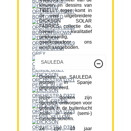
kleuren en dessins van
TIBELLY tegen komt in
de veel uitgebreidere
DICKSON SOLAR
FABRICS collectie die,
hoewel kwalitatief
gelijkwaardig,
goedkoperdoor ons
wordt aangeboden.
SAULEDA
Doeken van SAULEDA
worden in Spanje
geproduceerd.
Deze doeken zijn
specifiek ontworpen voor
gebruik in de buitenlucht
zoals in een (semi-)
cassette scherm.
Ze zijn 10 jaar