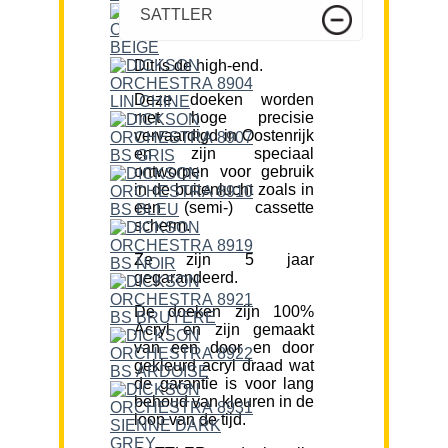
SATTLER
Dit is de high-end.
Deze doeken worden
met hoge precisie
vervaardigd in Oostenrijk
en zijn speciaal
ontworpen voor gebruik
in de buitenlucht zoals in
een (semi-) cassette
scherm.
Ze zijn 5 jaar
gegarandeerd.
De doeken zijn 100%
Acryl en zijn gemaakt
van een door en door
gekleurd acryl draad wat
de garantie is voor lang
behoud van kleuren in de
loop van de tijd.