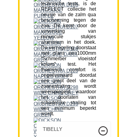
technische tests, is de
REFLECT collectie het
neusje van de zalm qua
bescherming tegen de
zon. Dit komt door de
verwerking van
minuscule stukjes
aluminium in het doek.
De verzegeling doorstaat
met glans een1000mm
“Schmerber vloeistof
kolom” test. Het
thermisch comfort is
ongeëvenaard doordat
een groot deel van de
zonnestraling wordt
weerspiegeld, waardoor
het doorlaten van
schadelijke straling tot
een minimum beperkt
wordt.
TIBELLY