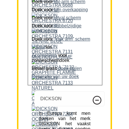
Doek voor
val-arm scherm
Doek voor
tuin overkapping
Doek voor
uitval scherm
Doek voor
dubbelzijdige
overkapping
Doek voor
“knik arm” scherm
Volant
los
Accessoires
voor
zonneschermdoek
Bestel gratis
doek stalen
Reparatie van uw doek
DICKSON
In Europa komt men
doeken van het merk
DICKSON het vaakst
tegen in diverse soorten