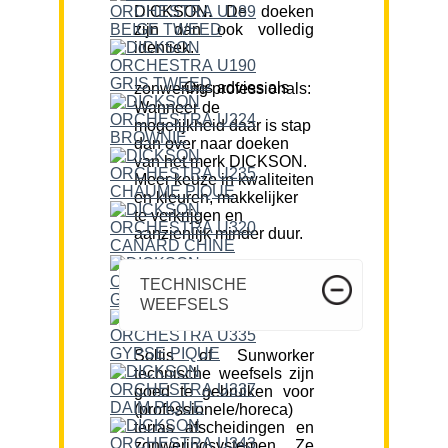
DICKSON. De doeken
zijn dan ook volledig
identiek.
Ons advies als zonwering professionals:
Wanneer de
mogelijkheid daar is stap
dan over naar doeken
van het merk DICKSON.
Meer keuze in kwaliteiten
en kleuren, makkelijker
te verkrijgen en
aanzienlijk minder duur.
TECHNISCHE
WEEFSELS
Soltis of Sunworker
technische weefsels zijn
goed te gebruiken voor
(professionele/horeca)
terras afscheidingen en
zonweringsystemen. Ze