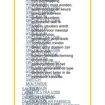
een overkapping
vervangen moet worden,
wordt meestal de keuze
gemaakt voor een
gelijke, duurdere,
technische stof. In
andere situaties wordt
gekozen voor meestal
gekozen voor,
goedkoper, acryl doek.
Technische, minder
dikke, acryl doeken zijn
perfect voor
balkon-/windafscherming
of een roll-up
zonnescherm. In het
laatste geval past dit type
doeken veel beter in de
eventuele cassette.
SATTLER
LATIM
DICKSON OPERA
DICKSON SOLAR FABRICS