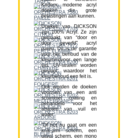
Kortom; moderne acryl
doeken die grote
belastingen aan kunnen.
Doeken van DICKSON
zijn 100% Acryl. Ze zijn
gemaakt van “door en
door geverfd” acryl
garen. Dit is de garantie
voor het behoud van de
kleur(en)voor een lange
tijd. UV-stralen worden
gestopt waardoor het
kleurbehoud een feit is.
Ook worden de doeken
voorzien van een anti
schimmel coating en
behandeld voor het
afstoten van vuil en
water.
“Of het nu gaat om een
knik-arm scherm, een
uitval scherm, een mono