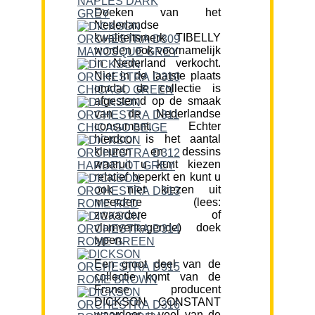
Doeken van het
Nederlandse
kwaliteitsmerk TIBELLY
worden ook voornamelijk
in Nederland verkocht.
Niet in de laatste plaats
omdat de collectie is
afgestemd op de smaak
van de Nederlandse
consument. Echter
hierdoor is het aantal
kleuren en dessins
waaruit u kunt kiezen
relatief beperkt en kunt u
ook niet kiezen uit
meerdere (lees:
zwaardere of
vlamvertragende) doek
typen.
Een groot deel van de
collectie komt van de
Franse producent
DICKSON CONSTANT
waardoor u veel van de