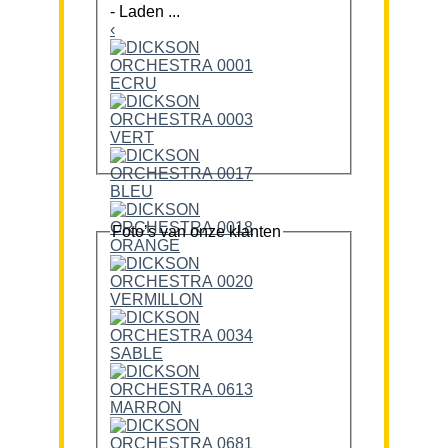
-
Laden ...
‹
Foto’s van onze klanten