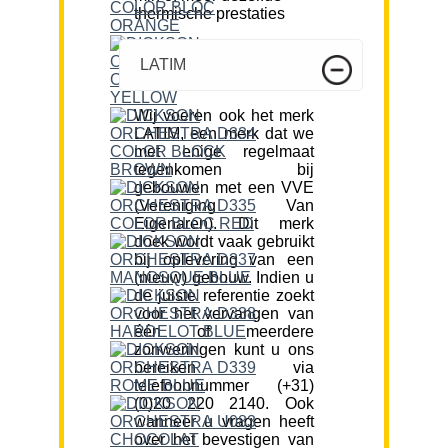
thermische prestaties
LATIM
Wij voeren ook het merk
LATIM, een merk dat we
met enige regelmaat
tegenkomen bij
gebouwen met een VVE
(Vereniging Van
Eigenaren). Dit merk
doek wordt vaak gebruikt
bij oplevering van een
(nieuw) gebouw. Indien u
de juiste referentie zoekt
voor het vervangen van
één of meerdere
zonweringen kunt u ons
bereiken via
telefoonnummer (+31)
(0)20 220 2140. Ook
wanneer u vragen heeft
over het bevestigen van