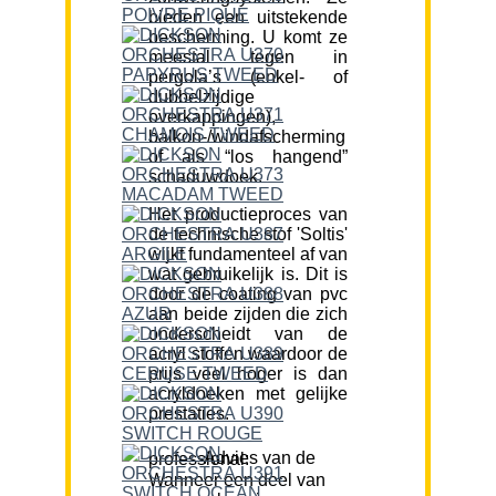
bieden een uitstekende
bescherming. U komt ze
meestal tegen in
pergola’s (enkel- of
dubbelzijdige
overkappingen),
balkon-/windafscherming
of als “los hangend”
schaduwdoek.
Het productieproces van
de technische stof 'Soltis'
wijkt fundamenteel af van
wat gebruikelijk is. Dit is
door de coating van pvc
aan beide zijden die zich
onderscheidt van de
acryl stoffen waardoor de
prijs veel hoger is dan
acryldoeken met gelijke
prestaties.
Advies van de professional:
Wanneer een deel van