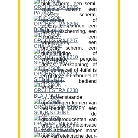
blok scherm, een semi-
cassette scherm, een
cassette scherm,
horizontaal of
verticaalbespannen, een
balkon afscherming, een
markies, een
windscherm, een
projectie scherm, een
dubbelzijdige of
enkelzijdige pergola
(terras overkapping) of
een zonnezeil of -luifel is
en of deze nu manueel of
elektrisch bediend
wordt…….”
……bovenstaande
opmerkingen komen van
het bedrijf SOMFY, één
van de
grootsteproducenten van
onder andere motorisatie
voor zonweringen maar
ook van elektrische deur-