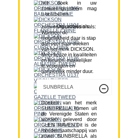
het doek in uw
zonweringsysteem mag
u ons bellen.
Ons advies als zonwering professionals:
Wanneer de
mogelijkheid daar is stap
dan over naar doeken
van het merk DICKSON.
Meer keuze in kwaliteiten
en kleuren, makkelijker
te verkrijgen en
aanzienlijk minder duur.
SUNBRELLA
Doeken van het merk
SUNBRELLA komen uit
de Verenigde Staten en
worden geleverd door
GLEN RAVEN.Dit is de
moedermaatschappij van
zowel SUNBRELLA als