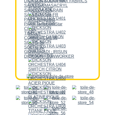
DICKSON SOLAR MAX FABRICS
SAULEDA MASACRYL
SAULEDA SOLRAIN
SAULEDA Top-FR
PARA Tempotest
PARA TempotestStar
CITEL
TIBELLY
COMMERCIAL 95
SOLTIS 86
SOLTIS 92
GIOVARNADI - IRISUN
DICKSON - SUNWORKER