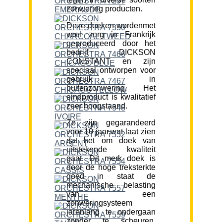
zonwering producten.
Deze doeken wordenmet
veel zorg in Frankrijk
geproduceerd door het
bedrijf DICKSON
CONSTANT en zijn
speciaal ontworpen voor
gebruik in
buitenzonwering. Het
eindproduct is kwalitatief
zeer hoogstaand.
Ze zijn gegarandeerd
voor 10 jaar,wat laat zien
dat het om doek van
uitstekende kwaliteit
gaat. Dit merk doek is
door de hoge treksterkte
goed in staat de
mechanische belasting
van een
zonweringsysteem
jarenlang te ondergaan
zonder te scheuren.