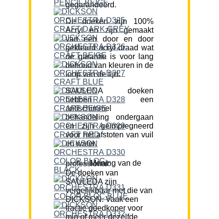
gegarandeerd.
De doeken zijn 100%
Acryl en zijn gemaakt
van een door en door
gekleurd acryl draad wat
de garantie is voor lang
behoud van kleuren in de
loop van de tijd.
SAULEDA doeken
hebben een
antischimmel
behandeling ondergaan
en zijn geïmpregneerd
voor het afstoten van vuil
en water.
Mening van de professional:
De doeken van
SAULEDA zijn
vergelijkbaar met die van
DICKSON. Vaak een
fractie goedkoper voor
min of meer dezelfde