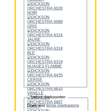
Andere doeksoorten
Doek voor
terras overkapping