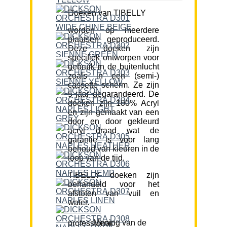
Doeken van TIBELLY
worden op meerdere
plaatsen geproduceerd.
Deze doeken zijn
specifiek ontworpen voor
gebruik in de buitenlucht
zoals in een (semi-)
cassette scherm. Ze zijn
5 jaar gegarandeerd. De
doeken zijn 100% Acryl
en zijn gemaakt van een
door en door gekleurd
acryl draad wat de
garantie is voor lang
behoud van kleuren in de
loop van de tijd.
TIBELLY doeken zijn
behandeld voor het
afstoten van vuil en
water.
Mening van de professional: