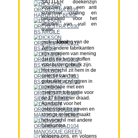
SATTLER doekenzijn
voorzien van een anti
schimmel coating en
behandeld voor het
afstoten van vuil en
water.
Mening van de professional:
Zelfs andere fabrikanten
zijn anoniem van mening
dat dit de beste stoffen
voor buitengebruik zijn.
Het verschil zit hem in de
selectie van het
gebruikte acryl garen in
combinatie met een
minimum tolerantie voor
de 17 kilometer draad.
Aandacht voor het
onberispelijke weven en
strenge selectie maakt
het verschil met andere
fabrikanten.
Volgens ons, en volgens