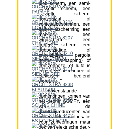
blok scherm, een semi-
cassette scherm, een
cassette scherm,
horizontaal of
verticaalbespannen, een
balkon afscherming, een
markies, een
windscherm, een
projectie scherm, een
dubbelzijdige of
enkelzijdige pergola
(terras overkapping) of
een zonnezeil of -luifel is
en of deze nu manueel of
elektrisch bediend
wordt…….”
……bovenstaande
opmerkingen komen van
het bedrijf SOMFY, één
van de
grootsteproducenten van
onder andere motorisatie
voor zonweringen maar
ook van elektrische deur-