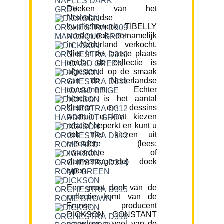
Doeken van het
Nederlandse
kwaliteitsmerk TIBELLY
worden ook voornamelijk
in Nederland verkocht.
Niet in de laatste plaats
omdat de collectie is
afgestemd op de smaak
van de Nederlandse
consument. Echter
hierdoor is het aantal
kleuren en dessins
waaruit u kunt kiezen
relatief beperkt en kunt u
ook niet kiezen uit
meerdere (lees:
zwaardere of
vlamvertragende) doek
typen.
Een groot deel van de
collectie komt van de
Franse producent
DICKSON CONSTANT
waardoor u veel van de