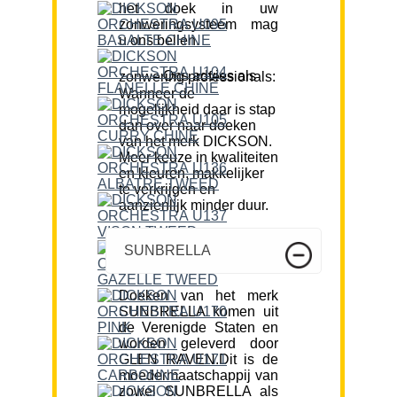
het doek in uw
zonweringsysteem mag
u ons bellen.
Ons advies als zonwering professionals:
Wanneer de
mogelijkheid daar is stap
dan over naar doeken
van het merk DICKSON.
Meer keuze in kwaliteiten
en kleuren, makkelijker
te verkrijgen en
aanzienlijk minder duur.
SUNBRELLA
Doeken van het merk
SUNBRELLA komen uit
de Verenigde Staten en
worden geleverd door
GLEN RAVEN.Dit is de
moedermaatschappij van
zowel SUNBRELLA als