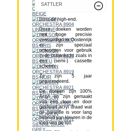
SATTLER
Dit is de high-end.
Deze doeken worden
met hoge precisie
vervaardigd in Oostenrijk
en zijn speciaal
ontworpen voor gebruik
in de buitenlucht zoals in
een (semi-) cassette
scherm.
Ze zijn 5 jaar
gegarandeerd.
De doeken zijn 100%
Acryl en zijn gemaakt
van een door en door
gekleurd acryl draad wat
de garantie is voor lang
behoud van kleuren in de
loop van de tijd.