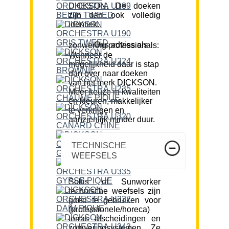
DICKSON. De doeken
zijn dan ook volledig
identiek.
Ons advies als zonwering professionals:
Wanneer de
mogelijkheid daar is stap
dan over naar doeken
van het merk DICKSON.
Meer keuze in kwaliteiten
en kleuren, makkelijker
te verkrijgen en
aanzienlijk minder duur.
TECHNISCHE
WEEFSELS
Soltis of Sunworker
technische weefsels zijn
goed te gebruiken voor
(professionele/horeca)
terras afscheidingen en
zonweringsystemen. Ze