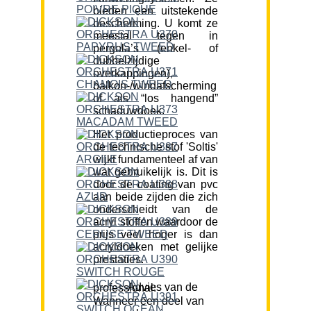
bieden een uitstekende
bescherming. U komt ze
meestal tegen in
pergola’s (enkel- of
dubbelzijdige
overkappingen),
balkon-/windafscherming
of als “los hangend”
schaduwdoek.
Het productieproces van
de technische stof 'Soltis'
wijkt fundamenteel af van
wat gebruikelijk is. Dit is
door de coating van pvc
aan beide zijden die zich
onderscheidt van de
acryl stoffen waardoor de
prijs veel hoger is dan
acryldoeken met gelijke
prestaties.
Advies van de professional:
Wanneer een deel van