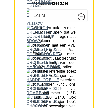
thermische prestaties
LATIM
Wij voeren ook het merk
LATIM, een merk dat we
met enige regelmaat
tegenkomen bij
gebouwen met een VVE
(Vereniging Van
Eigenaren). Dit merk
doek wordt vaak gebruikt
bij oplevering van een
(nieuw) gebouw. Indien u
de juiste referentie zoekt
voor het vervangen van
één of meerdere
zonweringen kunt u ons
bereiken via
telefoonnummer (+31)
(0)20 220 2140. Ook
wanneer u vragen heeft
over het bevestigen van