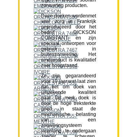
zonwering producten.
Deze doeken wordenmet
veel zorg in Frankrijk
geproduceerd door het
bedrijf DICKSON
CONSTANT en zijn
speciaal ontworpen voor
gebruik in
buitenzonwering. Het
eindproduct is kwalitatief
zeer hoogstaand.
Ze zijn gegarandeerd
voor 10 jaar,wat laat zien
dat het om doek van
uitstekende kwaliteit
gaat. Dit merk doek is
door de hoge treksterkte
goed in staat de
mechanische belasting
van een
zonweringsysteem
jarenlang te ondergaan
zonder te scheuren.