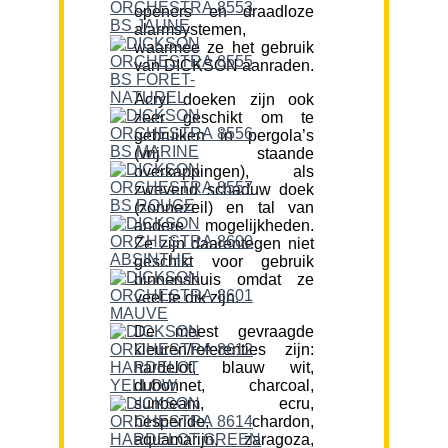
openers en draadloze
alarmsystemen,
waarmee ze het gebruik
van DICKSON aanraden.
Acryl doeken zijn ook
zeer geschikt om te
gebruiken in pergola’s
(vrij staande
overkappingen), als
zwevend schaduw doek
(zonnezeil) en tal van
andere mogelijkheden.
Ze zijn daarentegen niet
geschikt voor gebruik
binnenshuis omdat ze
veel te dik zijn.
De meest gevraagde
kleuren/referenties zijn:
hardelot, blauw wit,
dubonnet, charcoal,
sunbeam, ecru,
hesperide, chardon,
aquamarijn, zaragoza,