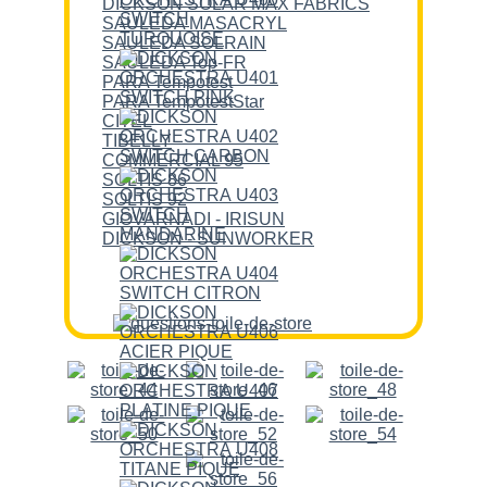
DICKSON SOLAR MAX FABRICS
SAULEDA MASACRYL
SAULEDA SOLRAIN
SAULEDA Top-FR
PARA Tempotest
PARA TempotestStar
CITEL
TIBELLY
COMMERCIAL 95
SOLTIS 86
SOLTIS 92
GIOVARNADI - IRISUN
DICKSON - SUNWORKER