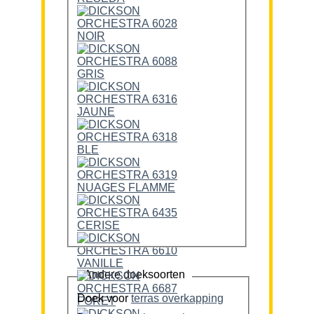
Andere doeksoorten
Doek voor
terras overkapping