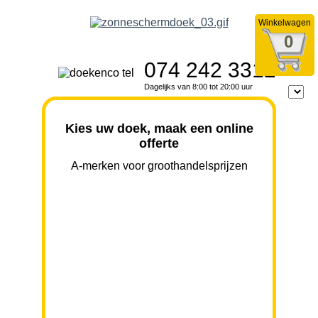
Winkelwagen
0
074 242 3312
Dagelijks van 8:00 tot 20:00 uur
Kies uw doek, maak een online
offerte
A-merken voor groothandelsprijzen
BREEDTE
UITVAL
HOOGTE