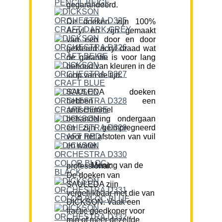
gegarandeerd.
De doeken zijn 100%
Acryl en zijn gemaakt
van een door en door
gekleurd acryl draad wat
de garantie is voor lang
behoud van kleuren in de
loop van de tijd.
SAULEDA doeken
hebben een
antischimmel
behandeling ondergaan
en zijn geïmpregneerd
voor het afstoten van vuil
en water.
Mening van de professional:
De doeken van
SAULEDA zijn
vergelijkbaar met die van
DICKSON. Vaak een
fractie goedkoper voor
min of meer dezelfde