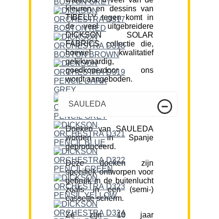
kleuren en dessins van
TIBELLY tegen komt in
de veel uitgebreidere
DICKSON SOLAR
FABRICS collectie die,
hoewel kwalitatief
gelijkwaardig,
goedkoperdoor ons
wordt aangeboden.
SAULEDA
Doeken van SAULEDA
worden in Spanje
geproduceerd.
Deze doeken zijn
specifiek ontworpen voor
gebruik in de buitenlucht
zoals in een (semi-)
cassette scherm.
Ze zijn 10 jaar