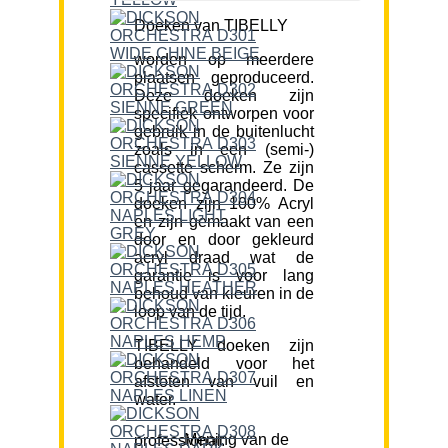
Doeken van TIBELLY
worden op meerdere
plaatsen geproduceerd.
Deze doeken zijn
specifiek ontworpen voor
gebruik in de buitenlucht
zoals in een (semi-)
cassette scherm. Ze zijn
5 jaar gegarandeerd. De
doeken zijn 100% Acryl
en zijn gemaakt van een
door en door gekleurd
acryl draad wat de
garantie is voor lang
behoud van kleuren in de
loop van de tijd.
TIBELLY doeken zijn
behandeld voor het
afstoten van vuil en
water.
Mening van de professional: