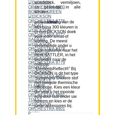
woodstock, vermiljoen,
en gestreept in alle
kleuren.
Mening van de professional:
Met bijna 300 kleuren is
er een DICKSON doek
voor ieder terras of
woning. De meest
veeleisende onder u
gaan natuurlijk naar het
merk SATTLER, in het
bijzonder naar de
collectie
“ElementsReflect®” Bij
DICKSON is dit het type
“Symphony”Dikkere stof
met hoogste thermische
efficiëntie. Kies een kleur
die voor u het mooiste
licht door laat onder uw
scherm en kies er de
juiste accessores bij.