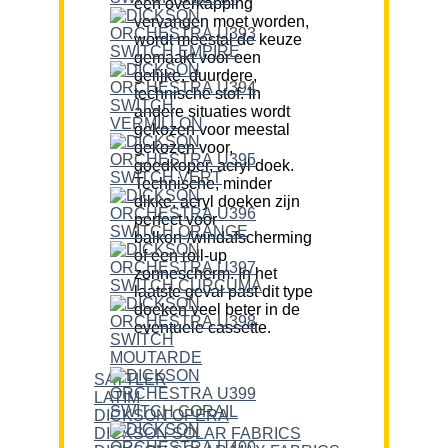
een overkapping
vervangen moet worden,
wordt meestal de keuze
gemaakt voor een
gelijke, duurdere,
technische stof. In
andere situaties wordt
gekozen voor meestal
gekozen voor,
goedkoper, acryl doek.
Technische, minder
dikke, acryl doeken zijn
perfect voor
balkon-/windafscherming
of een roll-up
zonnescherm. In het
laatste geval past dit type
doeken veel beter in de
eventuele cassette.
SATTLER
LATIM
DICKSON OPERA
DICKSON SOLAR FABRICS