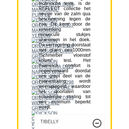
technische tests, is de
REFLECT collectie het
neusje van de zalm qua
bescherming tegen de
zon. Dit komt door de
verwerking van
minuscule stukjes
aluminium in het doek.
De verzegeling doorstaat
met glans een1000mm
“Schmerber vloeistof
kolom” test. Het
thermisch comfort is
ongeëvenaard doordat
een groot deel van de
zonnestraling wordt
weerspiegeld, waardoor
het doorlaten van
schadelijke straling tot
een minimum beperkt
wordt.
TIBELLY