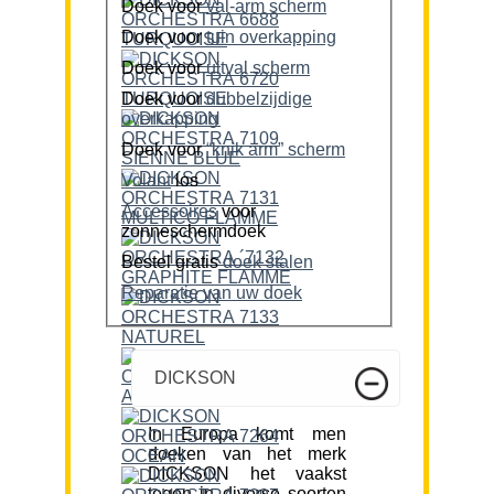
Doek voor
val-arm scherm
Doek voor
tuin overkapping
Doek voor
uitval scherm
Doek voor
dubbelzijdige
overkapping
Doek voor
“knik arm” scherm
Volant
los
Accessoires
voor
zonneschermdoek
Bestel gratis
doek stalen
Reparatie van uw doek
DICKSON
In Europa komt men
doeken van het merk
DICKSON het vaakst
tegen in diverse soorten