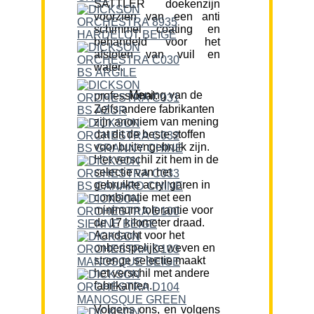
SATTLER doekenzijn
voorzien van een anti
schimmel coating en
behandeld voor het
afstoten van vuil en
water.
Mening van de professional:
Zelfs andere fabrikanten
zijn anoniem van mening
dat dit de beste stoffen
voor buitengebruik zijn.
Het verschil zit hem in de
selectie van het
gebruikte acryl garen in
combinatie met een
minimum tolerantie voor
de 17 kilometer draad.
Aandacht voor het
onberispelijke weven en
strenge selectie maakt
het verschil met andere
fabrikanten.
Volgens ons, en volgens