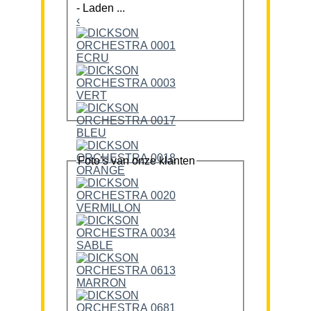
-
Laden ...
‹
Foto’s van onze klanten