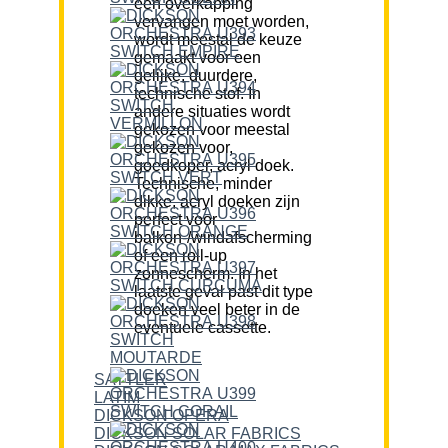
een overkapping
vervangen moet worden,
wordt meestal de keuze
gemaakt voor een
gelijke, duurdere,
technische stof. In
andere situaties wordt
gekozen voor meestal
gekozen voor,
goedkoper, acryl doek.
Technische, minder
dikke, acryl doeken zijn
perfect voor
balkon-/windafscherming
of een roll-up
zonnescherm. In het
laatste geval past dit type
doeken veel beter in de
eventuele cassette.
SATTLER
LATIM
DICKSON OPERA
DICKSON SOLAR FABRICS