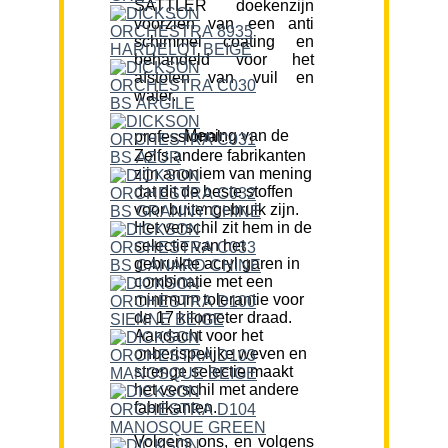
SATTLER doekenzijn
voorzien van een anti
schimmel coating en
behandeld voor het
afstoten van vuil en
water.
Mening van de professional:
Zelfs andere fabrikanten
zijn anoniem van mening
dat dit de beste stoffen
voor buitengebruik zijn.
Het verschil zit hem in de
selectie van het
gebruikte acryl garen in
combinatie met een
minimum tolerantie voor
de 17 kilometer draad.
Aandacht voor het
onberispelijke weven en
strenge selectie maakt
het verschil met andere
fabrikanten.
Volgens ons, en volgens