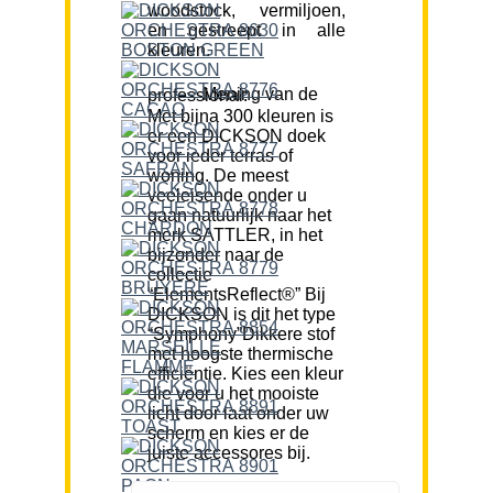
woodstock, vermiljoen,
en gestreept in alle
kleuren.
Mening van de professional:
Met bijna 300 kleuren is
er een DICKSON doek
voor ieder terras of
woning. De meest
veeleisende onder u
gaan natuurlijk naar het
merk SATTLER, in het
bijzonder naar de
collectie
“ElementsReflect®” Bij
DICKSON is dit het type
“Symphony”Dikkere stof
met hoogste thermische
efficiëntie. Kies een kleur
die voor u het mooiste
licht door laat onder uw
scherm en kies er de
juiste accessores bij.