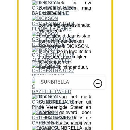
het doek in uw
zonweringsysteem mag
u ons bellen.
Ons advies als zonwering professionals:
Wanneer de
mogelijkheid daar is stap
dan over naar doeken
van het merk DICKSON.
Meer keuze in kwaliteiten
en kleuren, makkelijker
te verkrijgen en
aanzienlijk minder duur.
SUNBRELLA
Doeken van het merk
SUNBRELLA komen uit
de Verenigde Staten en
worden geleverd door
GLEN RAVEN.Dit is de
moedermaatschappij van
zowel SUNBRELLA als