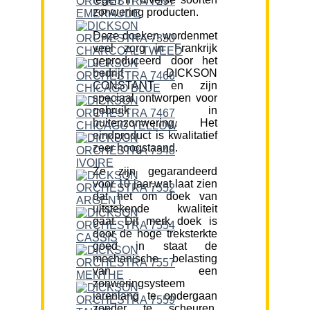
zonwering producten.
Deze doeken wordenmet
veel zorg in Frankrijk
geproduceerd door het
bedrijf DICKSON
CONSTANT en zijn
speciaal ontworpen voor
gebruik in
buitenzonwering. Het
eindproduct is kwalitatief
zeer hoogstaand.
Ze zijn gegarandeerd
voor 10 jaar,wat laat zien
dat het om doek van
uitstekende kwaliteit
gaat. Dit merk doek is
door de hoge treksterkte
goed in staat de
mechanische belasting
van een
zonweringsysteem
jarenlang te ondergaan
zonder te scheuren.