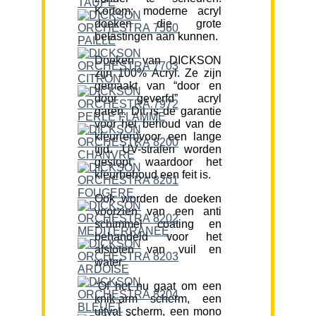
Kortom; moderne acryl
doeken die grote
belastingen aan kunnen.
Doeken van DICKSON
zijn 100% Acryl. Ze zijn
gemaakt van “door en
door geverfd” acryl
garen. Dit is de garantie
voor het behoud van de
kleur(en)voor een lange
tijd. UV-stralen worden
gestopt waardoor het
kleurbehoud een feit is.
Ook worden de doeken
voorzien van een anti
schimmel coating en
behandeld voor het
afstoten van vuil en
water.
“Of het nu gaat om een
knik-arm scherm, een
uitval scherm, een mono