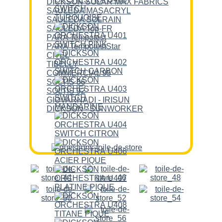
DICKSON SOLAR MAX FABRICS
SAULEDA MASACRYL
SAULEDA SOLRAIN
SAULEDA Top-FR
PARA Tempotest
PARA TempotestStar
CITEL
TIBELLY
COMMERCIAL 95
SOLTIS 86
SOLTIS 92
GIOVARNADI - IRISUN
DICKSON - SUNWORKER