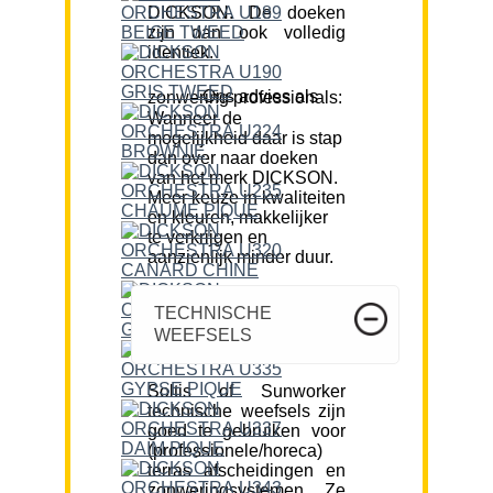
DICKSON. De doeken
zijn dan ook volledig
identiek.
Ons advies als zonwering professionals:
Wanneer de
mogelijkheid daar is stap
dan over naar doeken
van het merk DICKSON.
Meer keuze in kwaliteiten
en kleuren, makkelijker
te verkrijgen en
aanzienlijk minder duur.
TECHNISCHE
WEEFSELS
Soltis of Sunworker
technische weefsels zijn
goed te gebruiken voor
(professionele/horeca)
terras afscheidingen en
zonweringsystemen. Ze