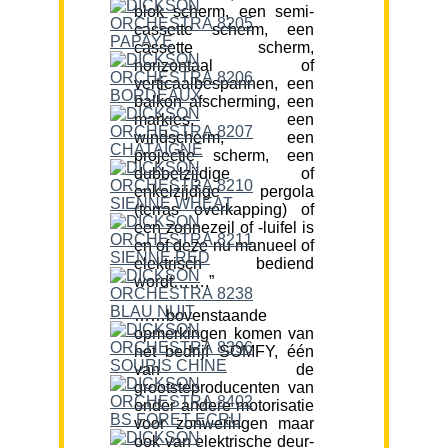
blok scherm, een semi-
cassette scherm, een
cassette scherm,
horizontaal of
verticaalbespannen, een
balkon afscherming, een
markies, een
windscherm, een
projectie scherm, een
dubbelzijdige of
enkelzijdige pergola
(terras overkapping) of
een zonnezeil of -luifel is
en of deze nu manueel of
elektrisch bediend
wordt…….”
……bovenstaande
opmerkingen komen van
het bedrijf SOMFY, één
van de
grootsteproducenten van
onder andere motorisatie
voor zonweringen maar
ook van elektrische deur-