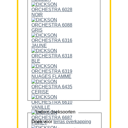
Andere doeksoorten
Doek voor
terras overkapping