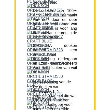
gegarandeerd.
De doeken zijn 100%
Acryl en zijn gemaakt
van een door en door
gekleurd acryl draad wat
de garantie is voor lang
behoud van kleuren in de
loop van de tijd.
SAULEDA doeken
hebben een
antischimmel
behandeling ondergaan
en zijn geïmpregneerd
voor het afstoten van vuil
en water.
Mening van de professional:
De doeken van
SAULEDA zijn
vergelijkbaar met die van
DICKSON. Vaak een
fractie goedkoper voor
min of meer dezelfde