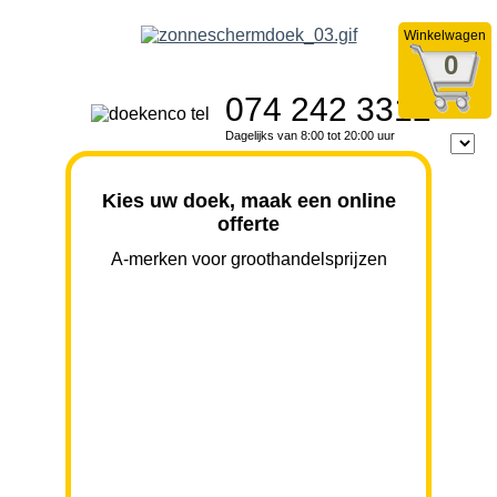
Winkelwagen
0
074 242 3312
Dagelijks van 8:00 tot 20:00 uur
Kies uw doek, maak een online
offerte
A-merken voor groothandelsprijzen
BREEDTE
UITVAL
HOOGTE