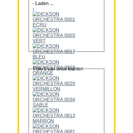
-
Laden ...
‹
Foto’s van onze klanten