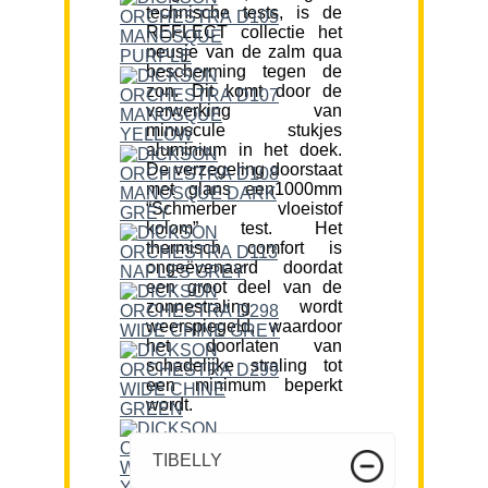
technische tests, is de
REFLECT collectie het
neusje van de zalm qua
bescherming tegen de
zon. Dit komt door de
verwerking van
minuscule stukjes
aluminium in het doek.
De verzegeling doorstaat
met glans een1000mm
“Schmerber vloeistof
kolom” test. Het
thermisch comfort is
ongeëvenaard doordat
een groot deel van de
zonnestraling wordt
weerspiegeld, waardoor
het doorlaten van
schadelijke straling tot
een minimum beperkt
wordt.
TIBELLY