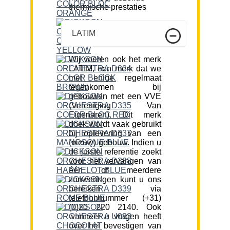
thermische prestaties
LATIM
Wij voeren ook het merk
LATIM, een merk dat we
met enige regelmaat
tegenkomen bij
gebouwen met een VVE
(Vereniging Van
Eigenaren). Dit merk
doek wordt vaak gebruikt
bij oplevering van een
(nieuw) gebouw. Indien u
de juiste referentie zoekt
voor het vervangen van
één of meerdere
zonweringen kunt u ons
bereiken via
telefoonnummer (+31)
(0)20 220 2140. Ook
wanneer u vragen heeft
over het bevestigen van