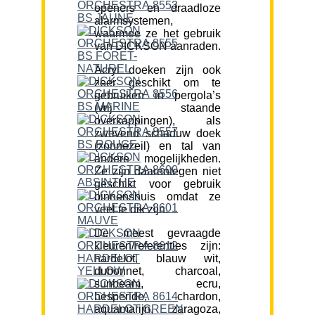
openers en draadloze
alarmsystemen,
waarmee ze het gebruik
van DICKSON aanraden.
Acryl doeken zijn ook
zeer geschikt om te
gebruiken in pergola’s
(vrij staande
overkappingen), als
zwevend schaduw doek
(zonnezeil) en tal van
andere mogelijkheden.
Ze zijn daarentegen niet
geschikt voor gebruik
binnenshuis omdat ze
veel te dik zijn.
De meest gevraagde
kleuren/referenties zijn:
hardelot, blauw wit,
dubonnet, charcoal,
sunbeam, ecru,
hesperide, chardon,
aquamarijn, zaragoza,