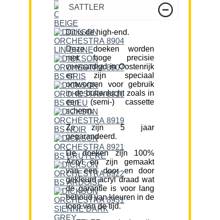
SATTLER
Dit is de high-end.
Deze doeken worden
met hoge precisie
vervaardigd in Oostenrijk
en zijn speciaal
ontworpen voor gebruik
in de buitenlucht zoals in
een (semi-) cassette
scherm.
Ze zijn 5 jaar
gegarandeerd.
De doeken zijn 100%
Acryl en zijn gemaakt
van een door en door
gekleurd acryl draad wat
de garantie is voor lang
behoud van kleuren in de
loop van de tijd.