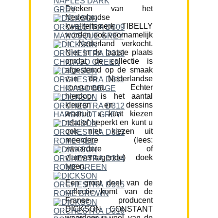
Doeken van het
Nederlandse
kwaliteitsmerk TIBELLY
worden ook voornamelijk
in Nederland verkocht.
Niet in de laatste plaats
omdat de collectie is
afgestemd op de smaak
van de Nederlandse
consument. Echter
hierdoor is het aantal
kleuren en dessins
waaruit u kunt kiezen
relatief beperkt en kunt u
ook niet kiezen uit
meerdere (lees:
zwaardere of
vlamvertragende) doek
typen.
Een groot deel van de
collectie komt van de
Franse producent
DICKSON CONSTANT
waardoor u veel van de