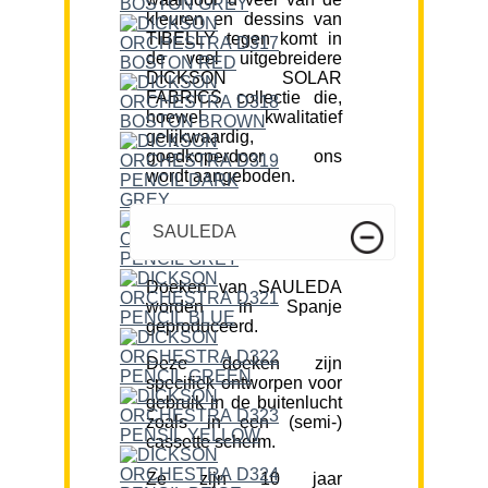
kleuren en dessins van
TIBELLY tegen komt in
de veel uitgebreidere
DICKSON SOLAR
FABRICS collectie die,
hoewel kwalitatief
gelijkwaardig,
goedkoperdoor ons
wordt aangeboden.
SAULEDA
Doeken van SAULEDA
worden in Spanje
geproduceerd.
Deze doeken zijn
specifiek ontworpen voor
gebruik in de buitenlucht
zoals in een (semi-)
cassette scherm.
Ze zijn 10 jaar