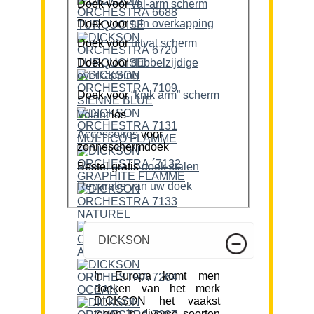
Doek voor
val-arm scherm
Doek voor
tuin overkapping
Doek voor
uitval scherm
Doek voor
dubbelzijdige
overkapping
Doek voor
“knik arm” scherm
Volant
los
Accessoires
voor
zonneschermdoek
Bestel gratis
doek stalen
Reparatie van uw doek
DICKSON
In Europa komt men
doeken van het merk
DICKSON het vaakst
tegen in diverse soorten