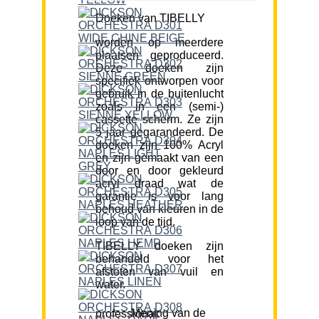
Doeken van TIBELLY
worden op meerdere
plaatsen geproduceerd.
Deze doeken zijn
specifiek ontworpen voor
gebruik in de buitenlucht
zoals in een (semi-)
cassette scherm. Ze zijn
5 jaar gegarandeerd. De
doeken zijn 100% Acryl
en zijn gemaakt van een
door en door gekleurd
acryl draad wat de
garantie is voor lang
behoud van kleuren in de
loop van de tijd.
TIBELLY doeken zijn
behandeld voor het
afstoten van vuil en
water.
Mening van de professional: