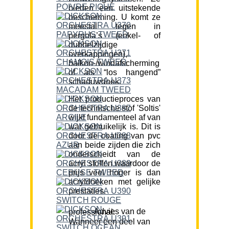
bieden een uitstekende
bescherming. U komt ze
meestal tegen in
pergola’s (enkel- of
dubbelzijdige
overkappingen),
balkon-/windafscherming
of als “los hangend”
schaduwdoek.
Het productieproces van
de technische stof 'Soltis'
wijkt fundamenteel af van
wat gebruikelijk is. Dit is
door de coating van pvc
aan beide zijden die zich
onderscheidt van de
acryl stoffen waardoor de
prijs veel hoger is dan
acryldoeken met gelijke
prestaties.
Advies van de professional:
Wanneer een deel van