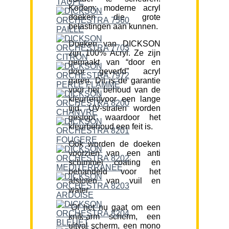
Kortom; moderne acryl
doeken die grote
belastingen aan kunnen.
Doeken van DICKSON
zijn 100% Acryl. Ze zijn
gemaakt van “door en
door geverfd” acryl
garen. Dit is de garantie
voor het behoud van de
kleur(en)voor een lange
tijd. UV-stralen worden
gestopt waardoor het
kleurbehoud een feit is.
Ook worden de doeken
voorzien van een anti
schimmel coating en
behandeld voor het
afstoten van vuil en
water.
“Of het nu gaat om een
knik-arm scherm, een
uitval scherm, een mono