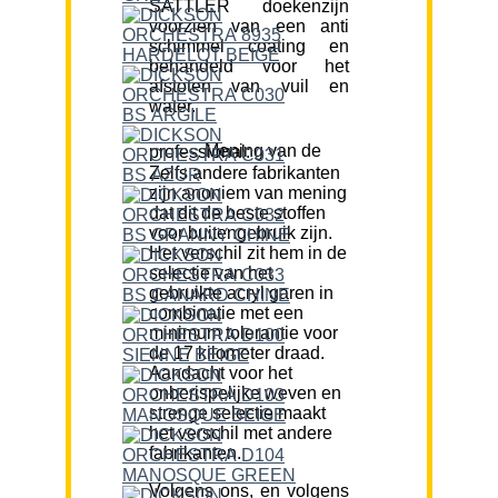
SATTLER doekenzijn
voorzien van een anti
schimmel coating en
behandeld voor het
afstoten van vuil en
water.
Mening van de professional:
Zelfs andere fabrikanten
zijn anoniem van mening
dat dit de beste stoffen
voor buitengebruik zijn.
Het verschil zit hem in de
selectie van het
gebruikte acryl garen in
combinatie met een
minimum tolerantie voor
de 17 kilometer draad.
Aandacht voor het
onberispelijke weven en
strenge selectie maakt
het verschil met andere
fabrikanten.
Volgens ons, en volgens