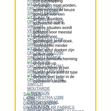
een overkapping
vervangen moet worden,
wordt meestal de keuze
gemaakt voor een
gelijke, duurdere,
technische stof. In
andere situaties wordt
gekozen voor meestal
gekozen voor,
goedkoper, acryl doek.
Technische, minder
dikke, acryl doeken zijn
perfect voor
balkon-/windafscherming
of een roll-up
zonnescherm. In het
laatste geval past dit type
doeken veel beter in de
eventuele cassette.
SATTLER
LATIM
DICKSON OPERA
DICKSON SOLAR FABRICS