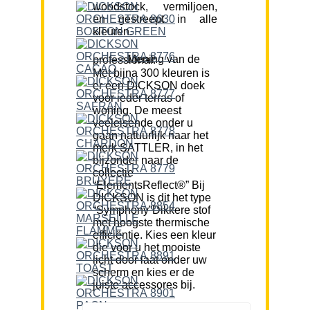
woodstock, vermiljoen,
en gestreept in alle
kleuren.
Mening van de professional:
Met bijna 300 kleuren is
er een DICKSON doek
voor ieder terras of
woning. De meest
veeleisende onder u
gaan natuurlijk naar het
merk SATTLER, in het
bijzonder naar de
collectie
“ElementsReflect®” Bij
DICKSON is dit het type
“Symphony”Dikkere stof
met hoogste thermische
efficiëntie. Kies een kleur
die voor u het mooiste
licht door laat onder uw
scherm en kies er de
juiste accessores bij.