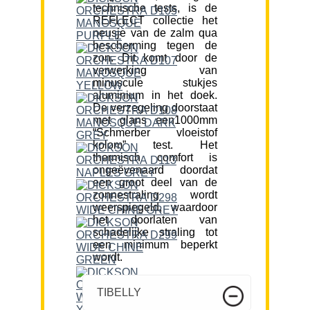
technische tests, is de
REFLECT collectie het
neusje van de zalm qua
bescherming tegen de
zon. Dit komt door de
verwerking van
minuscule stukjes
aluminium in het doek.
De verzegeling doorstaat
met glans een1000mm
“Schmerber vloeistof
kolom” test. Het
thermisch comfort is
ongeëvenaard doordat
een groot deel van de
zonnestraling wordt
weerspiegeld, waardoor
het doorlaten van
schadelijke straling tot
een minimum beperkt
wordt.
TIBELLY