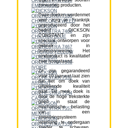
zonwering producten.
Deze doeken wordenmet
veel zorg in Frankrijk
geproduceerd door het
bedrijf DICKSON
CONSTANT en zijn
speciaal ontworpen voor
gebruik in
buitenzonwering. Het
eindproduct is kwalitatief
zeer hoogstaand.
Ze zijn gegarandeerd
voor 10 jaar,wat laat zien
dat het om doek van
uitstekende kwaliteit
gaat. Dit merk doek is
door de hoge treksterkte
goed in staat de
mechanische belasting
van een
zonweringsysteem
jarenlang te ondergaan
zonder te scheuren.