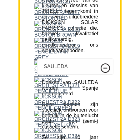
kleuren en dessins van
TIBELLY tegen komt in
de veel uitgebreidere
DICKSON SOLAR
FABRICS collectie die,
hoewel kwalitatief
gelijkwaardig,
goedkoperdoor ons
wordt aangeboden.
SAULEDA
Doeken van SAULEDA
worden in Spanje
geproduceerd.
Deze doeken zijn
specifiek ontworpen voor
gebruik in de buitenlucht
zoals in een (semi-)
cassette scherm.
Ze zijn 10 jaar