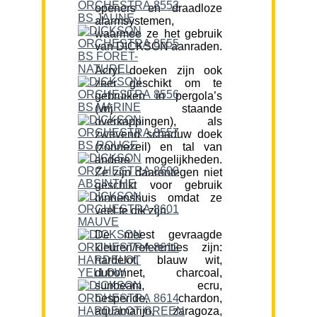
openers en draadloze
alarmsystemen,
waarmee ze het gebruik
van DICKSON aanraden.
Acryl doeken zijn ook
zeer geschikt om te
gebruiken in pergola’s
(vrij staande
overkappingen), als
zwevend schaduw doek
(zonnezeil) en tal van
andere mogelijkheden.
Ze zijn daarentegen niet
geschikt voor gebruik
binnenshuis omdat ze
veel te dik zijn.
De meest gevraagde
kleuren/referenties zijn:
hardelot, blauw wit,
dubonnet, charcoal,
sunbeam, ecru,
hesperide, chardon,
aquamarijn, zaragoza,