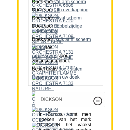
Doek voor
val-arm scherm
Doek voor
tuin overkapping
Doek voor
uitval scherm
Doek voor
dubbelzijdige
overkapping
Doek voor
“knik arm” scherm
Volant
los
Accessoires
voor
zonneschermdoek
Bestel gratis
doek stalen
Reparatie van uw doek
DICKSON
In Europa komt men
doeken van het merk
DICKSON het vaakst
tegen in diverse soorten