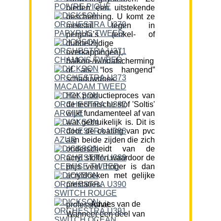
bieden een uitstekende
bescherming. U komt ze
meestal tegen in
pergola’s (enkel- of
dubbelzijdige
overkappingen),
balkon-/windafscherming
of als “los hangend”
schaduwdoek.
Het productieproces van
de technische stof 'Soltis'
wijkt fundamenteel af van
wat gebruikelijk is. Dit is
door de coating van pvc
aan beide zijden die zich
onderscheidt van de
acryl stoffen waardoor de
prijs veel hoger is dan
acryldoeken met gelijke
prestaties.
Advies van de professional:
Wanneer een deel van