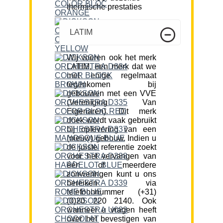
thermische prestaties
LATIM
Wij voeren ook het merk
LATIM, een merk dat we
met enige regelmaat
tegenkomen bij
gebouwen met een VVE
(Vereniging Van
Eigenaren). Dit merk
doek wordt vaak gebruikt
bij oplevering van een
(nieuw) gebouw. Indien u
de juiste referentie zoekt
voor het vervangen van
één of meerdere
zonweringen kunt u ons
bereiken via
telefoonnummer (+31)
(0)20 220 2140. Ook
wanneer u vragen heeft
over het bevestigen van