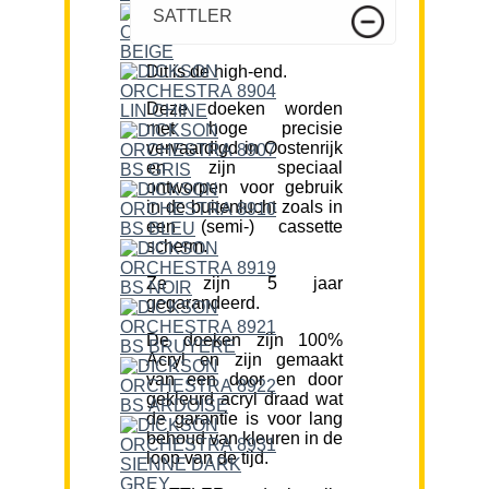
SATTLER
Dit is de high-end.
Deze doeken worden
met hoge precisie
vervaardigd in Oostenrijk
en zijn speciaal
ontworpen voor gebruik
in de buitenlucht zoals in
een (semi-) cassette
scherm.
Ze zijn 5 jaar
gegarandeerd.
De doeken zijn 100%
Acryl en zijn gemaakt
van een door en door
gekleurd acryl draad wat
de garantie is voor lang
behoud van kleuren in de
loop van de tijd.