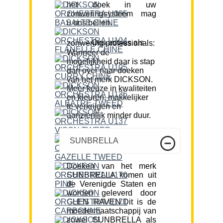
het doek in uw
zonweringsysteem mag
u ons bellen.
Ons advies als zonwering professionals:
Wanneer de
mogelijkheid daar is stap
dan over naar doeken
van het merk DICKSON.
Meer keuze in kwaliteiten
en kleuren, makkelijker
te verkrijgen en
aanzienlijk minder duur.
SUNBRELLA
Doeken van het merk
SUNBRELLA komen uit
de Verenigde Staten en
worden geleverd door
GLEN RAVEN.Dit is de
moedermaatschappij van
zowel SUNBRELLA als