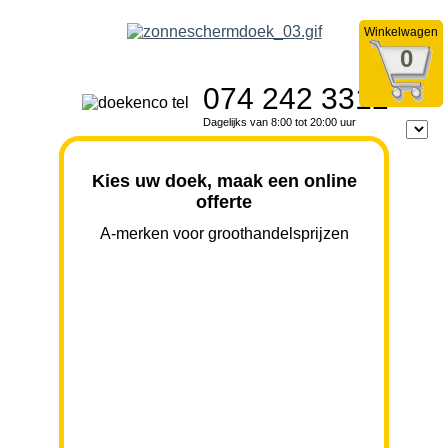
Winkelwagen
0
074 242 3312
Dagelijks van 8:00 tot 20:00 uur
Kies uw doek, maak een online
offerte
A-merken voor groothandelsprijzen
BREEDTE
UITVAL
HOOGTE