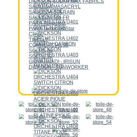
DICKSON SOLAR MAX FABRICS
SAULEDA MASACRYL
SAULEDA SOLRAIN
SAULEDA Top-FR
PARA Tempotest
PARA TempotestStar
CITEL
TIBELLY
COMMERCIAL 95
SOLTIS 86
SOLTIS 92
GIOVARNADI - IRISUN
DICKSON - SUNWORKER