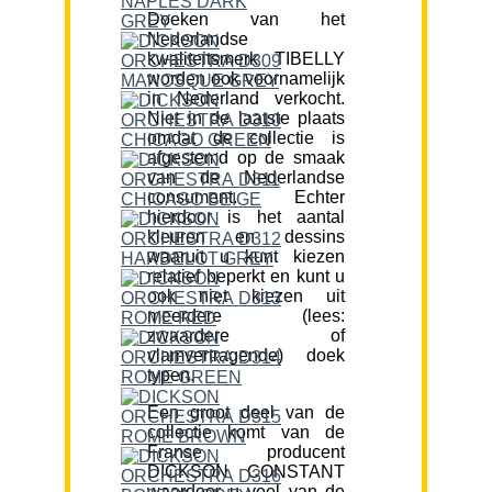
Doeken van het
Nederlandse
kwaliteitsmerk TIBELLY
worden ook voornamelijk
in Nederland verkocht.
Niet in de laatste plaats
omdat de collectie is
afgestemd op de smaak
van de Nederlandse
consument. Echter
hierdoor is het aantal
kleuren en dessins
waaruit u kunt kiezen
relatief beperkt en kunt u
ook niet kiezen uit
meerdere (lees:
zwaardere of
vlamvertragende) doek
typen.
Een groot deel van de
collectie komt van de
Franse producent
DICKSON CONSTANT
waardoor u veel van de