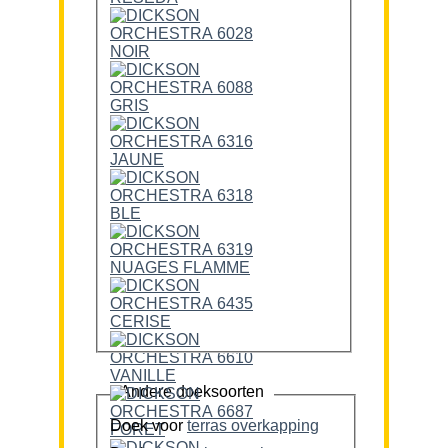
Andere doeksoorten
Doek voor
terras overkapping