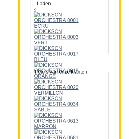
-
Laden ...
‹
Foto’s van onze klanten