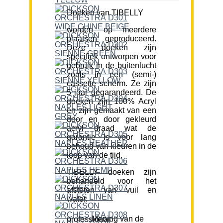
Doeken van TIBELLY
worden op meerdere
plaatsen geproduceerd.
Deze doeken zijn
specifiek ontworpen voor
gebruik in de buitenlucht
zoals in een (semi-)
cassette scherm. Ze zijn
5 jaar gegarandeerd. De
doeken zijn 100% Acryl
en zijn gemaakt van een
door en door gekleurd
acryl draad wat de
garantie is voor lang
behoud van kleuren in de
loop van de tijd.
TIBELLY doeken zijn
behandeld voor het
afstoten van vuil en
water.
Mening van de professional: