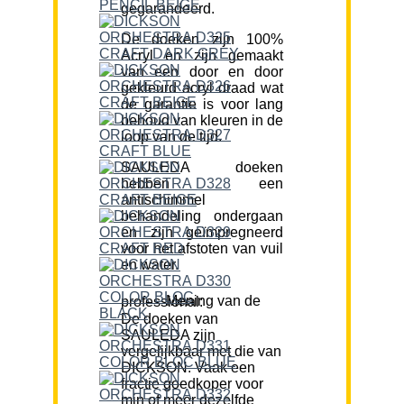
gegarandeerd.
De doeken zijn 100%
Acryl en zijn gemaakt
van een door en door
gekleurd acryl draad wat
de garantie is voor lang
behoud van kleuren in de
loop van de tijd.
SAULEDA doeken
hebben een
antischimmel
behandeling ondergaan
en zijn geïmpregneerd
voor het afstoten van vuil
en water.
Mening van de professional:
De doeken van
SAULEDA zijn
vergelijkbaar met die van
DICKSON. Vaak een
fractie goedkoper voor
min of meer dezelfde