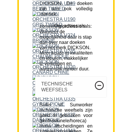
DICKSON. De doeken
zijn dan ook volledig
identiek.
Ons advies als zonwering professionals:
Wanneer de
mogelijkheid daar is stap
dan over naar doeken
van het merk DICKSON.
Meer keuze in kwaliteiten
en kleuren, makkelijker
te verkrijgen en
aanzienlijk minder duur.
TECHNISCHE
WEEFSELS
Soltis of Sunworker
technische weefsels zijn
goed te gebruiken voor
(professionele/horeca)
terras afscheidingen en
zonweringsystemen. Ze