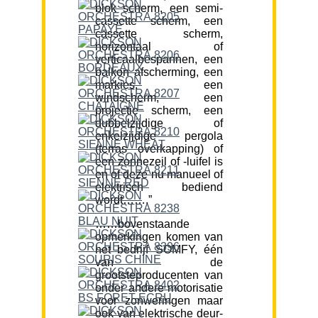
blok scherm, een semi-
cassette scherm, een
cassette scherm,
horizontaal of
verticaalbespannen, een
balkon afscherming, een
markies, een
windscherm, een
projectie scherm, een
dubbelzijdige of
enkelzijdige pergola
(terras overkapping) of
een zonnezeil of -luifel is
en of deze nu manueel of
elektrisch bediend
wordt…….”
……bovenstaande
opmerkingen komen van
het bedrijf SOMFY, één
van de
grootsteproducenten van
onder andere motorisatie
voor zonweringen maar
ook van elektrische deur-