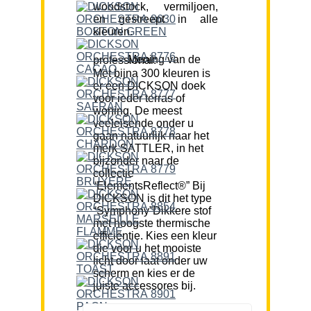
woodstock, vermiljoen,
en gestreept in alle
kleuren.
Mening van de professional:
Met bijna 300 kleuren is
er een DICKSON doek
voor ieder terras of
woning. De meest
veeleisende onder u
gaan natuurlijk naar het
merk SATTLER, in het
bijzonder naar de
collectie
“ElementsReflect®” Bij
DICKSON is dit het type
“Symphony”Dikkere stof
met hoogste thermische
efficiëntie. Kies een kleur
die voor u het mooiste
licht door laat onder uw
scherm en kies er de
juiste accessores bij.