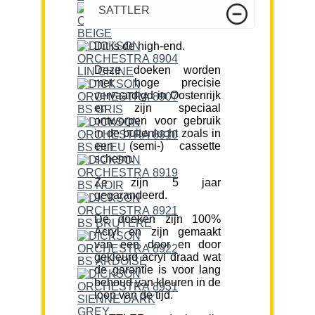
SATTLER
Dit is de high-end.
Deze doeken worden
met hoge precisie
vervaardigd in Oostenrijk
en zijn speciaal
ontworpen voor gebruik
in de buitenlucht zoals in
een (semi-) cassette
scherm.
Ze zijn 5 jaar
gegarandeerd.
De doeken zijn 100%
Acryl en zijn gemaakt
van een door en door
gekleurd acryl draad wat
de garantie is voor lang
behoud van kleuren in de
loop van de tijd.