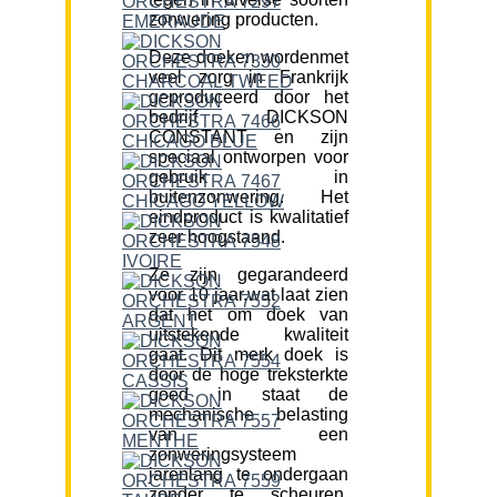
zonwering producten.
Deze doeken wordenmet
veel zorg in Frankrijk
geproduceerd door het
bedrijf DICKSON
CONSTANT en zijn
speciaal ontworpen voor
gebruik in
buitenzonwering. Het
eindproduct is kwalitatief
zeer hoogstaand.
Ze zijn gegarandeerd
voor 10 jaar,wat laat zien
dat het om doek van
uitstekende kwaliteit
gaat. Dit merk doek is
door de hoge treksterkte
goed in staat de
mechanische belasting
van een
zonweringsysteem
jarenlang te ondergaan
zonder te scheuren.