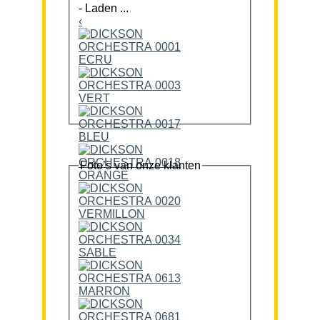
-
Laden ...
‹
Foto’s van onze klanten