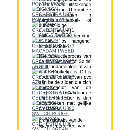
bieden een uitstekende
bescherming. U komt ze
meestal tegen in
pergola’s (enkel- of
dubbelzijdige
overkappingen),
balkon-/windafscherming
of als “los hangend”
schaduwdoek.
Het productieproces van
de technische stof 'Soltis'
wijkt fundamenteel af van
wat gebruikelijk is. Dit is
door de coating van pvc
aan beide zijden die zich
onderscheidt van de
acryl stoffen waardoor de
prijs veel hoger is dan
acryldoeken met gelijke
prestaties.
Advies van de professional:
Wanneer een deel van