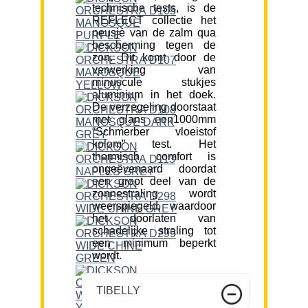
technische tests, is de
REFLECT collectie het
neusje van de zalm qua
bescherming tegen de
zon. Dit komt door de
verwerking van
minuscule stukjes
aluminium in het doek.
De verzegeling doorstaat
met glans een1000mm
“Schmerber vloeistof
kolom” test. Het
thermisch comfort is
ongeëvenaard doordat
een groot deel van de
zonnestraling wordt
weerspiegeld, waardoor
het doorlaten van
schadelijke straling tot
een minimum beperkt
wordt.
TIBELLY