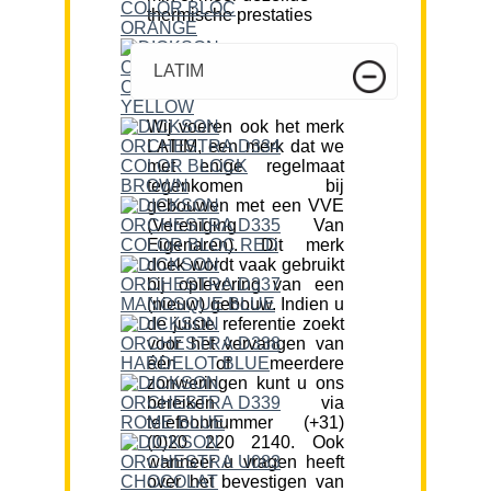
thermische prestaties
LATIM
Wij voeren ook het merk
LATIM, een merk dat we
met enige regelmaat
tegenkomen bij
gebouwen met een VVE
(Vereniging Van
Eigenaren). Dit merk
doek wordt vaak gebruikt
bij oplevering van een
(nieuw) gebouw. Indien u
de juiste referentie zoekt
voor het vervangen van
één of meerdere
zonweringen kunt u ons
bereiken via
telefoonnummer (+31)
(0)20 220 2140. Ook
wanneer u vragen heeft
over het bevestigen van