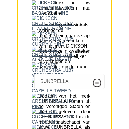
het doek in uw
zonweringsysteem mag
u ons bellen.
Ons advies als zonwering professionals:
Wanneer de
mogelijkheid daar is stap
dan over naar doeken
van het merk DICKSON.
Meer keuze in kwaliteiten
en kleuren, makkelijker
te verkrijgen en
aanzienlijk minder duur.
SUNBRELLA
Doeken van het merk
SUNBRELLA komen uit
de Verenigde Staten en
worden geleverd door
GLEN RAVEN.Dit is de
moedermaatschappij van
zowel SUNBRELLA als