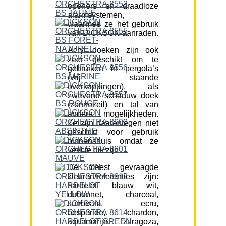
openers en draadloze
alarmsystemen,
waarmee ze het gebruik
van DICKSON aanraden.
Acryl doeken zijn ook
zeer geschikt om te
gebruiken in pergola’s
(vrij staande
overkappingen), als
zwevend schaduw doek
(zonnezeil) en tal van
andere mogelijkheden.
Ze zijn daarentegen niet
geschikt voor gebruik
binnenshuis omdat ze
veel te dik zijn.
De meest gevraagde
kleuren/referenties zijn:
hardelot, blauw wit,
dubonnet, charcoal,
sunbeam, ecru,
hesperide, chardon,
aquamarijn, zaragoza,