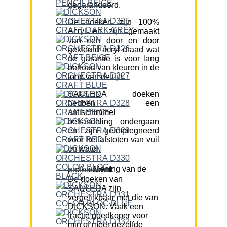
gegarandeerd.
De doeken zijn 100%
Acryl en zijn gemaakt
van een door en door
gekleurd acryl draad wat
de garantie is voor lang
behoud van kleuren in de
loop van de tijd.
SAULEDA doeken
hebben een
antischimmel
behandeling ondergaan
en zijn geïmpregneerd
voor het afstoten van vuil
en water.
Mening van de professional:
De doeken van
SAULEDA zijn
vergelijkbaar met die van
DICKSON. Vaak een
fractie goedkoper voor
min of meer dezelfde