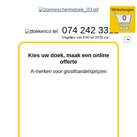
Winkelwagen
0
074 242 3312
Dagelijks van 8:00 tot 20:00 uur
Kies uw doek, maak een online
offerte
A-merken voor groothandelsprijzen
BREEDTE
UITVAL
HOOGTE