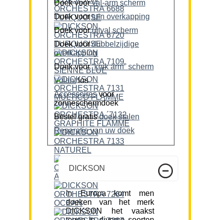
Doek voor
val-arm scherm
Doek voor
tuin overkapping
Doek voor
uitval scherm
Doek voor
dubbelzijdige
overkapping
Doek voor
“knik arm” scherm
Volant
los
Accessoires
voor
zonneschermdoek
Bestel gratis
doek stalen
Reparatie van uw doek
DICKSON
In Europa komt men
doeken van het merk
DICKSON het vaakst
tegen in diverse soorten