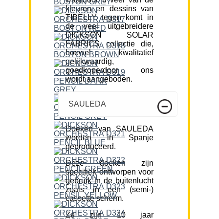
kleuren en dessins van
TIBELLY tegen komt in
de veel uitgebreidere
DICKSON SOLAR
FABRICS collectie die,
hoewel kwalitatief
gelijkwaardig,
goedkoperdoor ons
wordt aangeboden.
SAULEDA
Doeken van SAULEDA
worden in Spanje
geproduceerd.
Deze doeken zijn
specifiek ontworpen voor
gebruik in de buitenlucht
zoals in een (semi-)
cassette scherm.
Ze zijn 10 jaar