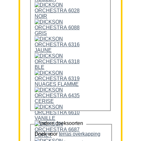
Andere doeksoorten
Doek voor
terras overkapping