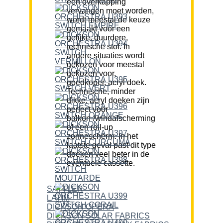
een overkapping
vervangen moet worden,
wordt meestal de keuze
gemaakt voor een
gelijke, duurdere,
technische stof. In
andere situaties wordt
gekozen voor meestal
gekozen voor,
goedkoper, acryl doek.
Technische, minder
dikke, acryl doeken zijn
perfect voor
balkon-/windafscherming
of een roll-up
zonnescherm. In het
laatste geval past dit type
doeken veel beter in de
eventuele cassette.
SATTLER
LATIM
DICKSON OPERA
DICKSON SOLAR FABRICS