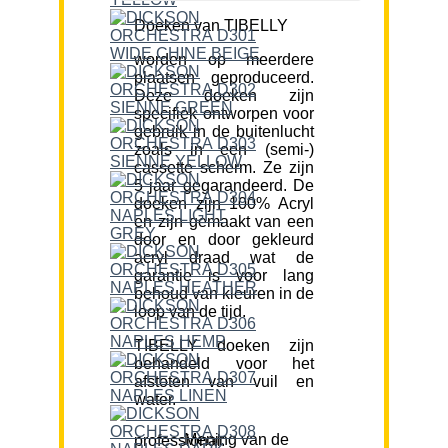
Doeken van TIBELLY
worden op meerdere
plaatsen geproduceerd.
Deze doeken zijn
specifiek ontworpen voor
gebruik in de buitenlucht
zoals in een (semi-)
cassette scherm. Ze zijn
5 jaar gegarandeerd. De
doeken zijn 100% Acryl
en zijn gemaakt van een
door en door gekleurd
acryl draad wat de
garantie is voor lang
behoud van kleuren in de
loop van de tijd.
TIBELLY doeken zijn
behandeld voor het
afstoten van vuil en
water.
Mening van de professional: