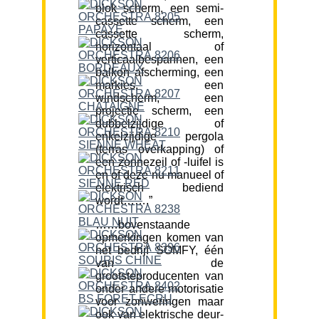
blok scherm, een semi-
cassette scherm, een
cassette scherm,
horizontaal of
verticaalbespannen, een
balkon afscherming, een
markies, een
windscherm, een
projectie scherm, een
dubbelzijdige of
enkelzijdige pergola
(terras overkapping) of
een zonnezeil of -luifel is
en of deze nu manueel of
elektrisch bediend
wordt…….”
……bovenstaande
opmerkingen komen van
het bedrijf SOMFY, één
van de
grootsteproducenten van
onder andere motorisatie
voor zonweringen maar
ook van elektrische deur-