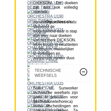
DICKSON. De doeken
zijn dan ook volledig
identiek.
Ons advies als zonwering professionals:
Wanneer de
mogelijkheid daar is stap
dan over naar doeken
van het merk DICKSON.
Meer keuze in kwaliteiten
en kleuren, makkelijker
te verkrijgen en
aanzienlijk minder duur.
TECHNISCHE
WEEFSELS
Soltis of Sunworker
technische weefsels zijn
goed te gebruiken voor
(professionele/horeca)
terras afscheidingen en
zonweringsystemen. Ze