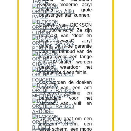
Kortom; moderne acryl
doeken die grote
belastingen aan kunnen.
Doeken van DICKSON
zijn 100% Acryl. Ze zijn
gemaakt van “door en
door geverfd” acryl
garen. Dit is de garantie
voor het behoud van de
kleur(en)voor een lange
tijd. UV-stralen worden
gestopt waardoor het
kleurbehoud een feit is.
Ook worden de doeken
voorzien van een anti
schimmel coating en
behandeld voor het
afstoten van vuil en
water.
“Of het nu gaat om een
knik-arm scherm, een
uitval scherm, een mono