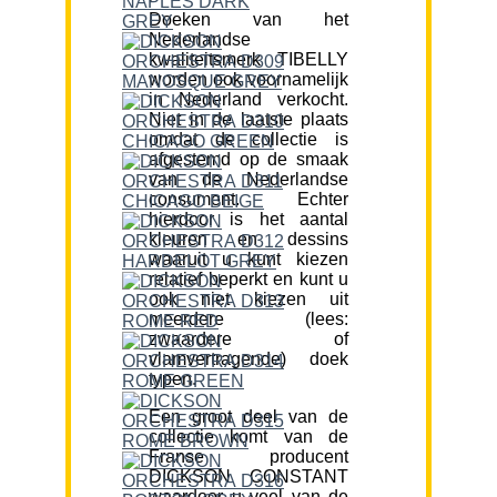
Doeken van het
Nederlandse
kwaliteitsmerk TIBELLY
worden ook voornamelijk
in Nederland verkocht.
Niet in de laatste plaats
omdat de collectie is
afgestemd op de smaak
van de Nederlandse
consument. Echter
hierdoor is het aantal
kleuren en dessins
waaruit u kunt kiezen
relatief beperkt en kunt u
ook niet kiezen uit
meerdere (lees:
zwaardere of
vlamvertragende) doek
typen.
Een groot deel van de
collectie komt van de
Franse producent
DICKSON CONSTANT
waardoor u veel van de