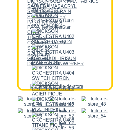
DICKSON SOLAR MAX FABRICS
SAULEDA MASACRYL
SAULEDA SOLRAIN
SAULEDA Top-FR
PARA Tempotest
PARA TempotestStar
CITEL
TIBELLY
COMMERCIAL 95
SOLTIS 86
SOLTIS 92
GIOVARNADI - IRISUN
DICKSON - SUNWORKER