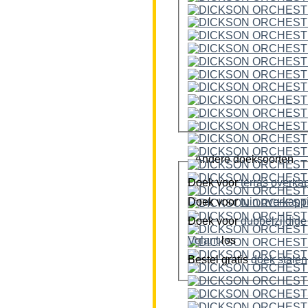
Andere doeksoorten
Doek voor
terras overka
Doek voor
tuin overkap
Doek voor
Volant
los
Bestel gratis
doek stalen