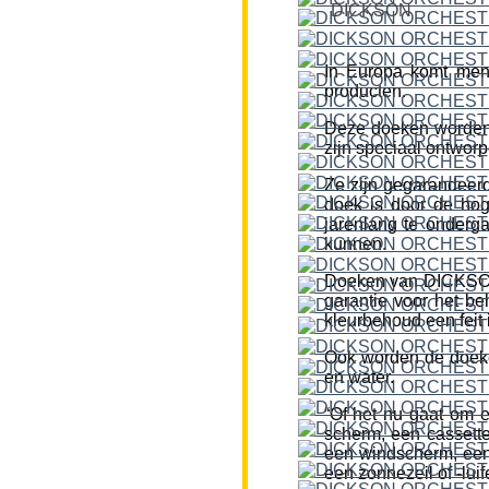
DICKSON
In Europa komt men
producten.
Deze doeken worden
zijn speciaal ontworp
Ze zijn gegarandeerd
doek is door de hog
jarenlang te onderg
kunnen.
Doeken van DICKSON z
garantie voor het be
kleurbehoud een feit i
Ook worden de doeke
en water.
“Of het nu gaat om 
scherm, een cassette
een windscherm, een 
een zonnezeil of -lui