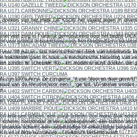
 doeken van het merk DICKSON het vaakst tegen in divers
met veel zorg in Frankrijk geproduceerd door het bedrijf 
en voor gebruik in buitenzonwering. Het eindproduct is kwalitat
 voor 10 jaar,wat laat zien dat het om doek van uitstekende kwa
e treksterkte goed in staat de mechanische belasting van 
aan zonder te scheuren. Kortom; moderne acryl doeken die g
ijn 100% Acryl. Ze zijn gemaakt van “door en door geverfd” a
houd van de kleur(en)voor een lange tijd. UV-stralen worden
s.
n voorzien van een anti schimmel coating en behandeld voor h
een knik-arm scherm, een uitval scherm, een mono blok scher
 scherm, horizontaal of verticaalbespannen, een balkon afsc
projectie scherm, een dubbelzijdige of enkelzijdige pergola (t
fel is en of deze nu manueel of elektrisch bediend wordt…….”