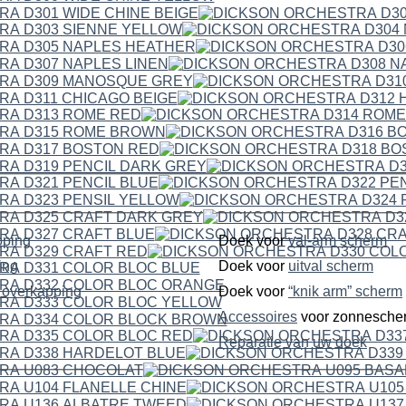
pping
Doek voor
val-arm scherm
ping
Doek voor
uitval scherm
dubbelzijdige overkapping
Doek voor
“knik arm” scherm
Accessoires
voor zonnesche
Reparatie van uw doek