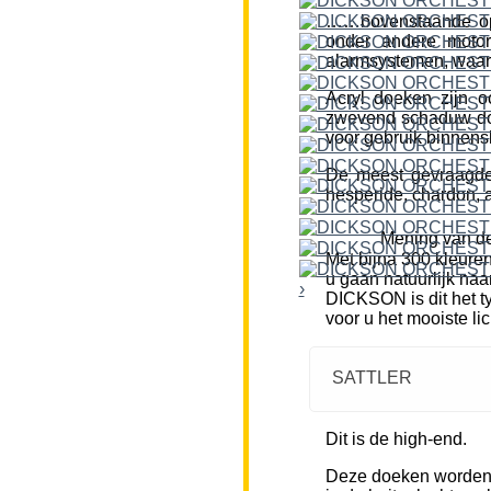
……bovenstaande opm
onder andere motor
alarmsystemen, waar
Acryl doeken zijn o
zwevend schaduw doe
voor gebruik binnensh
De meest gevraagde k
hesperide, chardon, a
Mening van de
Met bijna 300 kleure
u gaan natuurlijk naa
›
DICKSON is dit het ty
voor u het mooiste li
SATTLER
Dit is de high-end.
Deze doeken worden m