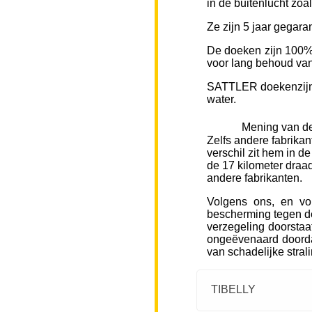
in de buitenlucht zoa
Ze zijn 5 jaar gegara
De doeken zijn 100% 
voor lang behoud van 
SATTLER doekenzijn v
water.
Mening van de
Zelfs andere fabrikan
verschil zit hem in d
de 17 kilometer draad
andere fabrikanten.
Volgens ons, en vo
bescherming tegen de
verzegeling doorstaa
ongeëvenaard doorda
van schadelijke stral
TIBELLY