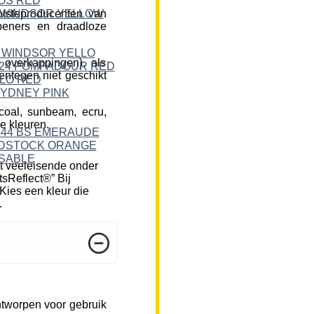
tsteproducenten van
peners en draadloze
 overkappingen), als
ntegen niet geschikt
rcoal, sunbeam, ecru,
e kleuren.
t veeleisende onder
tsReflect®” Bij
Kies een kleur die
.
ntworpen voor gebruik