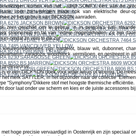
erkingen komen van het bedrijf SOMFY, één van de groo
isatie voor zonweringen maar ook van elektrische deur-o
mee ze het gebruik van DICKSON aanraden.
ok zeer geschikt om te gebruiken in pergola’s (vrij staande
k (zonnezeil) en tal van andere mogelijkheden. Ze zijn daare
uis omdat ze veel te dik zijn.
leuren/referenties zijn: hardelot, blauw wit, dubonnet, cha
quamarijn, zaragoza, woodstock, vermiljoen, en gestreept in all
 professional:
n is er een DICKSON doek voor ieder terras of woning. De mees
r het merk SATTLER, in het bijzonder naar de collectie “Elemen
pe “Symphony”Dikkere stof met hoogste thermische efficiëntie. 
cht door laat onder uw scherm en kies er de juiste accessores bij
et hoge precisie vervaardigd in Oostenrijk en zijn speciaal o