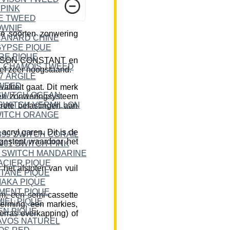
e soorten zonwering
DICKSON CONSTANT en
ief zeer hoogstaand.
liteit gaat. Dit merk
een zonweringsysteem
rote belastingen aan
cryl garen. Dit is de
 gestopt waardoor het
et afstoten van vuil
m, een semi-cassette
herming, een markies,
erras overkapping) of