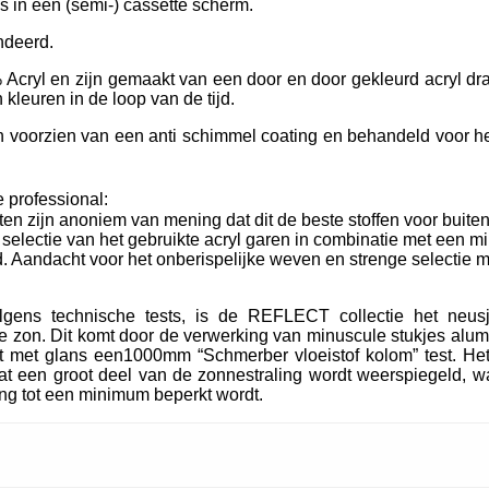
ls in een (semi-) cassette scherm.
ndeerd.
Acryl en zijn gemaakt van een door en door gekleurd acryl dra
kleuren in de loop van de tijd.
oorzien van een anti schimmel coating en behandeld voor het
 professional:
ten zijn anoniem van mening dat dit de beste stoffen voor buiten
e selectie van het gebruikte acryl garen in combinatie met een m
. Aandacht voor het onberispelijke weven en strenge selectie m
lgens technische tests, is de REFLECT collectie het neu
 zon. Dit komt door de verwerking van minuscule stukjes alum
t met glans een1000mm “Schmerber vloeistof kolom” test. Het
t een groot deel van de zonnestraling wordt weerspiegeld, wa
ing tot een minimum beperkt wordt.