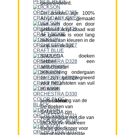
gegarandeerd.
De doeken zijn 100%
Acryl en zijn gemaakt
van een door en door
gekleurd acryl draad wat
de garantie is voor lang
behoud van kleuren in de
loop van de tijd.
SAULEDA doeken
hebben een
antischimmel
behandeling ondergaan
en zijn geïmpregneerd
voor het afstoten van vuil
en water.
Mening van de professional:
De doeken van
SAULEDA zijn
vergelijkbaar met die van
DICKSON. Vaak een
fractie goedkoper voor
min of meer dezelfde