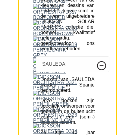
kleuren en dessins van
TIBELLY tegen komt in
de veel uitgebreidere
DICKSON SOLAR
FABRICS collectie die,
hoewel kwalitatief
gelijkwaardig,
goedkoperdoor ons
wordt aangeboden.
SAULEDA
Doeken van SAULEDA
worden in Spanje
geproduceerd.
Deze doeken zijn
specifiek ontworpen voor
gebruik in de buitenlucht
zoals in een (semi-)
cassette scherm.
Ze zijn 10 jaar