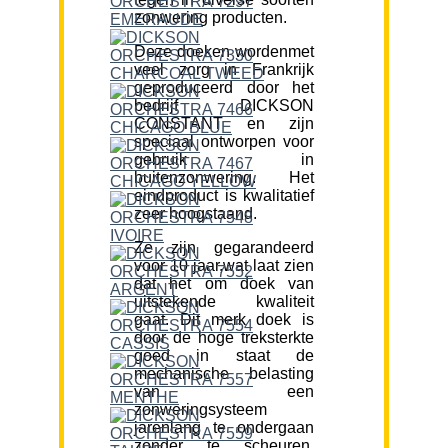
zonwering producten.
Deze doeken wordenmet
veel zorg in Frankrijk
geproduceerd door het
bedrijf DICKSON
CONSTANT en zijn
speciaal ontworpen voor
gebruik in
buitenzonwering. Het
eindproduct is kwalitatief
zeer hoogstaand.
Ze zijn gegarandeerd
voor 10 jaar,wat laat zien
dat het om doek van
uitstekende kwaliteit
gaat. Dit merk doek is
door de hoge treksterkte
goed in staat de
mechanische belasting
van een
zonweringsysteem
jarenlang te ondergaan
zonder te scheuren.