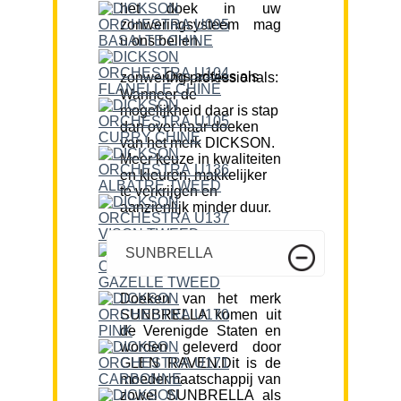
het doek in uw
zonweringsysteem mag
u ons bellen.
Ons advies als zonwering professionals:
Wanneer de
mogelijkheid daar is stap
dan over naar doeken
van het merk DICKSON.
Meer keuze in kwaliteiten
en kleuren, makkelijker
te verkrijgen en
aanzienlijk minder duur.
SUNBRELLA
Doeken van het merk
SUNBRELLA komen uit
de Verenigde Staten en
worden geleverd door
GLEN RAVEN.Dit is de
moedermaatschappij van
zowel SUNBRELLA als