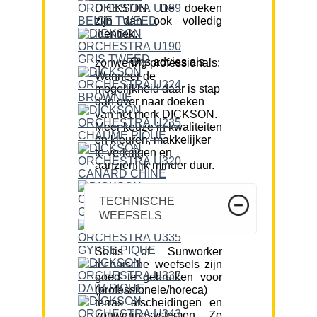
DICKSON. De doeken
zijn dan ook volledig
identiek.
Ons advies als zonwering professionals:
Wanneer de
mogelijkheid daar is stap
dan over naar doeken
van het merk DICKSON.
Meer keuze in kwaliteiten
en kleuren, makkelijker
te verkrijgen en
aanzienlijk minder duur.
TECHNISCHE
WEEFSELS
Soltis of Sunworker
technische weefsels zijn
goed te gebruiken voor
(professionele/horeca)
terras afscheidingen en
zonweringsystemen. Ze