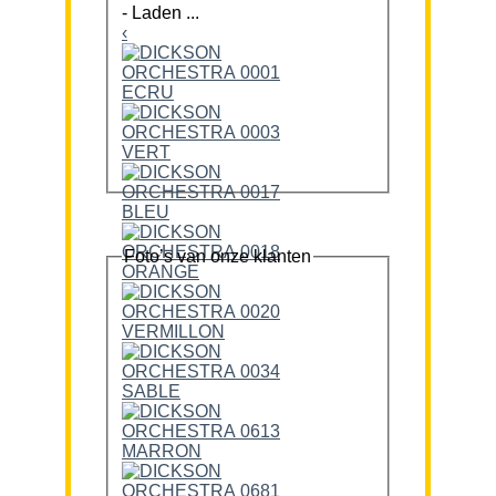
-
Laden ...
‹
Foto’s van onze klanten