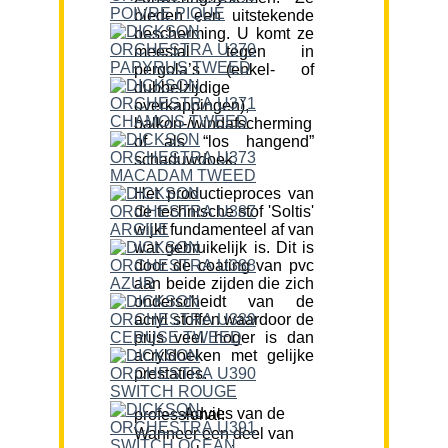
bieden een uitstekende
bescherming. U komt ze
meestal tegen in
pergola’s (enkel- of
dubbelzijdige
overkappingen),
balkon-/windafscherming
of als “los hangend”
schaduwdoek.
Het productieproces van
de technische stof 'Soltis'
wijkt fundamenteel af van
wat gebruikelijk is. Dit is
door de coating van pvc
aan beide zijden die zich
onderscheidt van de
acryl stoffen waardoor de
prijs veel hoger is dan
acryldoeken met gelijke
prestaties.
Advies van de professional:
Wanneer een deel van