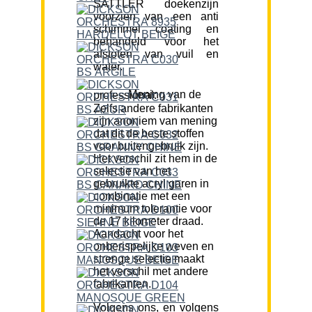
SATTLER doekenzijn
voorzien van een anti
schimmel coating en
behandeld voor het
afstoten van vuil en
water.
Mening van de professional:
Zelfs andere fabrikanten
zijn anoniem van mening
dat dit de beste stoffen
voor buitengebruik zijn.
Het verschil zit hem in de
selectie van het
gebruikte acryl garen in
combinatie met een
minimum tolerantie voor
de 17 kilometer draad.
Aandacht voor het
onberispelijke weven en
strenge selectie maakt
het verschil met andere
fabrikanten.
Volgens ons, en volgens