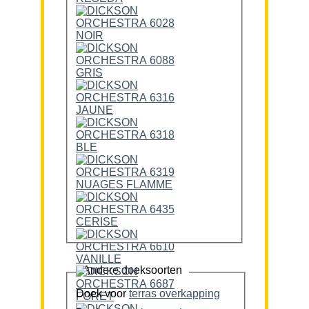
Andere doeksoorten
Doek voor
terras overkapping