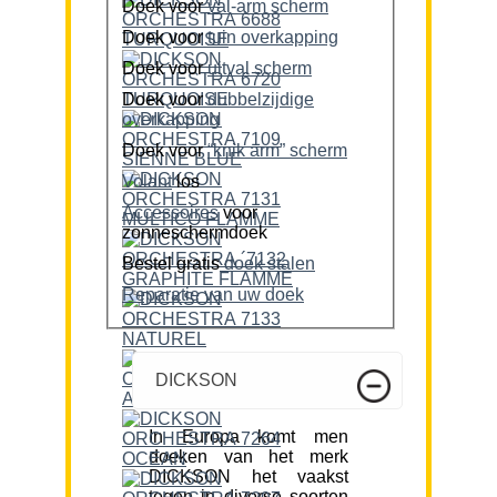
Doek voor
val-arm scherm
Doek voor
tuin overkapping
Doek voor
uitval scherm
Doek voor
dubbelzijdige
overkapping
Doek voor
“knik arm” scherm
Volant
los
Accessoires
voor
zonneschermdoek
Bestel gratis
doek stalen
Reparatie van uw doek
DICKSON
In Europa komt men
doeken van het merk
DICKSON het vaakst
tegen in diverse soorten