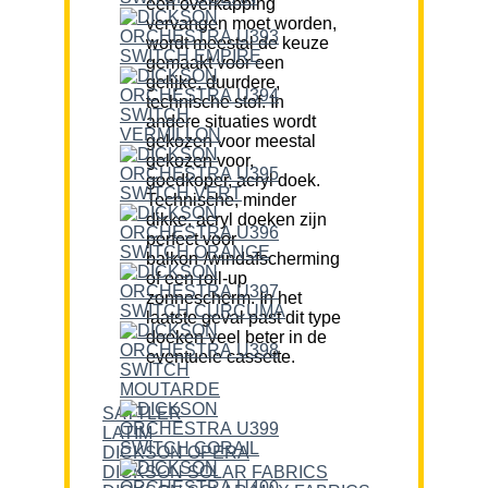
een overkapping
vervangen moet worden,
wordt meestal de keuze
gemaakt voor een
gelijke, duurdere,
technische stof. In
andere situaties wordt
gekozen voor meestal
gekozen voor,
goedkoper, acryl doek.
Technische, minder
dikke, acryl doeken zijn
perfect voor
balkon-/windafscherming
of een roll-up
zonnescherm. In het
laatste geval past dit type
doeken veel beter in de
eventuele cassette.
SATTLER
LATIM
DICKSON OPERA
DICKSON SOLAR FABRICS