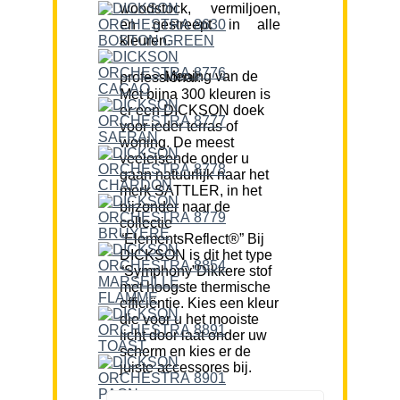
woodstock, vermiljoen,
en gestreept in alle
kleuren.
Mening van de professional:
Met bijna 300 kleuren is
er een DICKSON doek
voor ieder terras of
woning. De meest
veeleisende onder u
gaan natuurlijk naar het
merk SATTLER, in het
bijzonder naar de
collectie
“ElementsReflect®” Bij
DICKSON is dit het type
“Symphony”Dikkere stof
met hoogste thermische
efficiëntie. Kies een kleur
die voor u het mooiste
licht door laat onder uw
scherm en kies er de
juiste accessores bij.