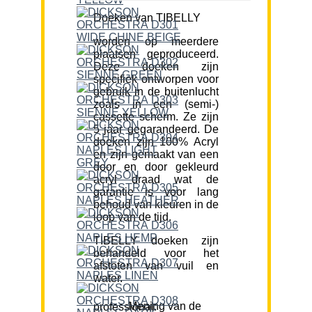
Doeken van TIBELLY
worden op meerdere
plaatsen geproduceerd.
Deze doeken zijn
specifiek ontworpen voor
gebruik in de buitenlucht
zoals in een (semi-)
cassette scherm. Ze zijn
5 jaar gegarandeerd. De
doeken zijn 100% Acryl
en zijn gemaakt van een
door en door gekleurd
acryl draad wat de
garantie is voor lang
behoud van kleuren in de
loop van de tijd.
TIBELLY doeken zijn
behandeld voor het
afstoten van vuil en
water.
Mening van de professional: