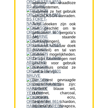
openers en draadloze
alarmsystemen,
waarmee ze het gebruik
van DICKSON aanraden.
Acryl doeken zijn ook
zeer geschikt om te
gebruiken in pergola’s
(vrij staande
overkappingen), als
zwevend schaduw doek
(zonnezeil) en tal van
andere mogelijkheden.
Ze zijn daarentegen niet
geschikt voor gebruik
binnenshuis omdat ze
veel te dik zijn.
De meest gevraagde
kleuren/referenties zijn:
hardelot, blauw wit,
dubonnet, charcoal,
sunbeam, ecru,
hesperide, chardon,
aquamarijn, zaragoza,