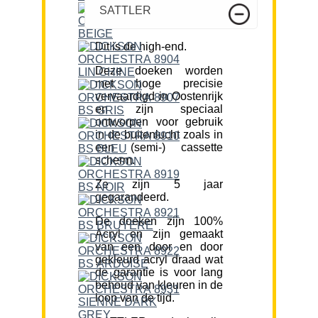
SATTLER
Dit is de high-end.
Deze doeken worden
met hoge precisie
vervaardigd in Oostenrijk
en zijn speciaal
ontworpen voor gebruik
in de buitenlucht zoals in
een (semi-) cassette
scherm.
Ze zijn 5 jaar
gegarandeerd.
De doeken zijn 100%
Acryl en zijn gemaakt
van een door en door
gekleurd acryl draad wat
de garantie is voor lang
behoud van kleuren in de
loop van de tijd.