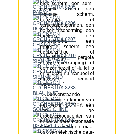
blok scherm, een semi-
cassette scherm, een
cassette scherm,
horizontaal of
verticaalbespannen, een
balkon afscherming, een
markies, een
windscherm, een
projectie scherm, een
dubbelzijdige of
enkelzijdige pergola
(terras overkapping) of
een zonnezeil of -luifel is
en of deze nu manueel of
elektrisch bediend
wordt…….”
……bovenstaande
opmerkingen komen van
het bedrijf SOMFY, één
van de
grootsteproducenten van
onder andere motorisatie
voor zonweringen maar
ook van elektrische deur-