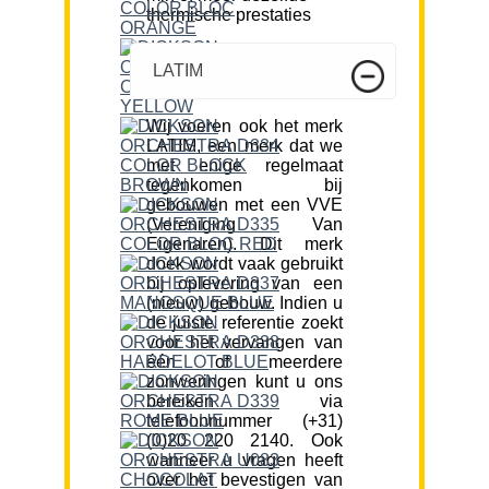
thermische prestaties
LATIM
Wij voeren ook het merk
LATIM, een merk dat we
met enige regelmaat
tegenkomen bij
gebouwen met een VVE
(Vereniging Van
Eigenaren). Dit merk
doek wordt vaak gebruikt
bij oplevering van een
(nieuw) gebouw. Indien u
de juiste referentie zoekt
voor het vervangen van
één of meerdere
zonweringen kunt u ons
bereiken via
telefoonnummer (+31)
(0)20 220 2140. Ook
wanneer u vragen heeft
over het bevestigen van