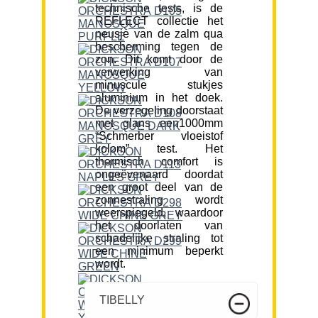
technische tests, is de
REFLECT collectie het
neusje van de zalm qua
bescherming tegen de
zon. Dit komt door de
verwerking van
minuscule stukjes
aluminium in het doek.
De verzegeling doorstaat
met glans een1000mm
“Schmerber vloeistof
kolom” test. Het
thermisch comfort is
ongeëvenaard doordat
een groot deel van de
zonnestraling wordt
weerspiegeld, waardoor
het doorlaten van
schadelijke straling tot
een minimum beperkt
wordt.
TIBELLY