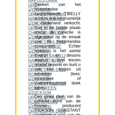
Doeken van het
Nederlandse
kwaliteitsmerk TIBELLY
worden ook voornamelijk
in Nederland verkocht.
Niet in de laatste plaats
omdat de collectie is
afgestemd op de smaak
van de Nederlandse
consument. Echter
hierdoor is het aantal
kleuren en dessins
waaruit u kunt kiezen
relatief beperkt en kunt u
ook niet kiezen uit
meerdere (lees:
zwaardere of
vlamvertragende) doek
typen.
Een groot deel van de
collectie komt van de
Franse producent
DICKSON CONSTANT
waardoor u veel van de