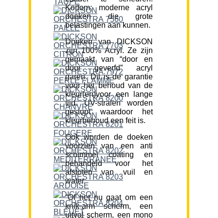
Kortom; moderne acryl
doeken die grote
belastingen aan kunnen.
Doeken van DICKSON
zijn 100% Acryl. Ze zijn
gemaakt van “door en
door geverfd” acryl
garen. Dit is de garantie
voor het behoud van de
kleur(en)voor een lange
tijd. UV-stralen worden
gestopt waardoor het
kleurbehoud een feit is.
Ook worden de doeken
voorzien van een anti
schimmel coating en
behandeld voor het
afstoten van vuil en
water.
“Of het nu gaat om een
knik-arm scherm, een
uitval scherm, een mono