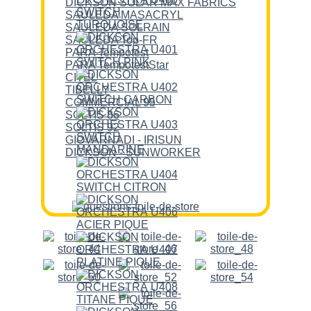
DICKSON SOLAR MAX FABRICS
SAULEDA MASACRYL
SAULEDA SOLRAIN
SAULEDA Top-FR
PARA Tempotest
PARA TempotestStar
CITEL
TIBELLY
COMMERCIAL 95
SOLTIS 86
SOLTIS 92
GIOVARNADI - IRISUN
DICKSON - SUNWORKER