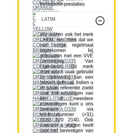
thermische prestaties
LATIM
Wij voeren ook het merk
LATIM, een merk dat we
met enige regelmaat
tegenkomen bij
gebouwen met een VVE
(Vereniging Van
Eigenaren). Dit merk
doek wordt vaak gebruikt
bij oplevering van een
(nieuw) gebouw. Indien u
de juiste referentie zoekt
voor het vervangen van
één of meerdere
zonweringen kunt u ons
bereiken via
telefoonnummer (+31)
(0)20 220 2140. Ook
wanneer u vragen heeft
over het bevestigen van