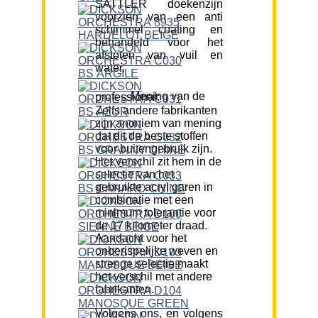
SATTLER doekenzijn
voorzien van een anti
schimmel coating en
behandeld voor het
afstoten van vuil en
water.
Mening van de professional:
Zelfs andere fabrikanten
zijn anoniem van mening
dat dit de beste stoffen
voor buitengebruik zijn.
Het verschil zit hem in de
selectie van het
gebruikte acryl garen in
combinatie met een
minimum tolerantie voor
de 17 kilometer draad.
Aandacht voor het
onberispelijke weven en
strenge selectie maakt
het verschil met andere
fabrikanten.
Volgens ons, en volgens