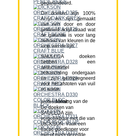
gegarandeerd.
De doeken zijn 100%
Acryl en zijn gemaakt
van een door en door
gekleurd acryl draad wat
de garantie is voor lang
behoud van kleuren in de
loop van de tijd.
SAULEDA doeken
hebben een
antischimmel
behandeling ondergaan
en zijn geïmpregneerd
voor het afstoten van vuil
en water.
Mening van de professional:
De doeken van
SAULEDA zijn
vergelijkbaar met die van
DICKSON. Vaak een
fractie goedkoper voor
min of meer dezelfde