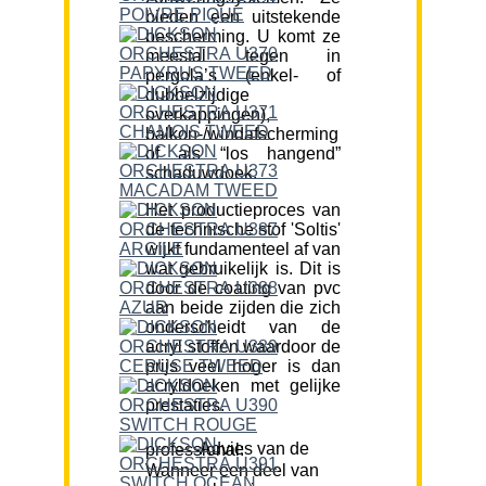
bieden een uitstekende
bescherming. U komt ze
meestal tegen in
pergola’s (enkel- of
dubbelzijdige
overkappingen),
balkon-/windafscherming
of als “los hangend”
schaduwdoek.
Het productieproces van
de technische stof 'Soltis'
wijkt fundamenteel af van
wat gebruikelijk is. Dit is
door de coating van pvc
aan beide zijden die zich
onderscheidt van de
acryl stoffen waardoor de
prijs veel hoger is dan
acryldoeken met gelijke
prestaties.
Advies van de professional:
Wanneer een deel van