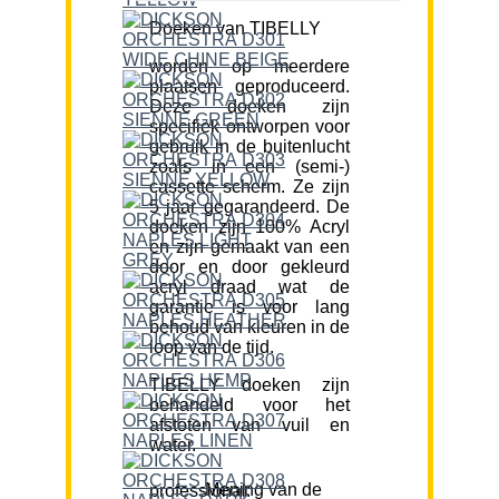
Doeken van TIBELLY
worden op meerdere
plaatsen geproduceerd.
Deze doeken zijn
specifiek ontworpen voor
gebruik in de buitenlucht
zoals in een (semi-)
cassette scherm. Ze zijn
5 jaar gegarandeerd. De
doeken zijn 100% Acryl
en zijn gemaakt van een
door en door gekleurd
acryl draad wat de
garantie is voor lang
behoud van kleuren in de
loop van de tijd.
TIBELLY doeken zijn
behandeld voor het
afstoten van vuil en
water.
Mening van de professional: