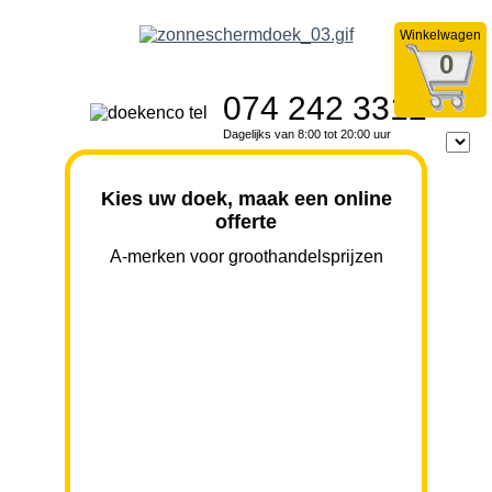
Winkelwagen
0
074 242 3312
Dagelijks van 8:00 tot 20:00 uur
Kies uw doek, maak een online
offerte
A-merken voor groothandelsprijzen
BREEDTE
UITVAL
HOOGTE