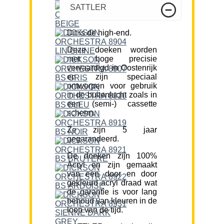
SATTLER
Dit is de high-end.
Deze doeken worden
met hoge precisie
vervaardigd in Oostenrijk
en zijn speciaal
ontworpen voor gebruik
in de buitenlucht zoals in
een (semi-) cassette
scherm.
Ze zijn 5 jaar
gegarandeerd.
De doeken zijn 100%
Acryl en zijn gemaakt
van een door en door
gekleurd acryl draad wat
de garantie is voor lang
behoud van kleuren in de
loop van de tijd.