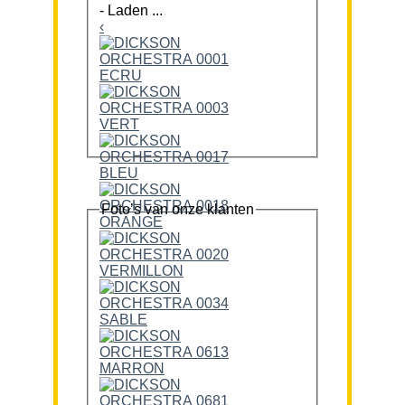
-
Laden ...
‹
Foto’s van onze klanten