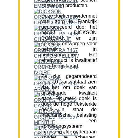
zonwering producten.
Deze doeken wordenmet
veel zorg in Frankrijk
geproduceerd door het
bedrijf DICKSON
CONSTANT en zijn
speciaal ontworpen voor
gebruik in
buitenzonwering. Het
eindproduct is kwalitatief
zeer hoogstaand.
Ze zijn gegarandeerd
voor 10 jaar,wat laat zien
dat het om doek van
uitstekende kwaliteit
gaat. Dit merk doek is
door de hoge treksterkte
goed in staat de
mechanische belasting
van een
zonweringsysteem
jarenlang te ondergaan
zonder te scheuren.