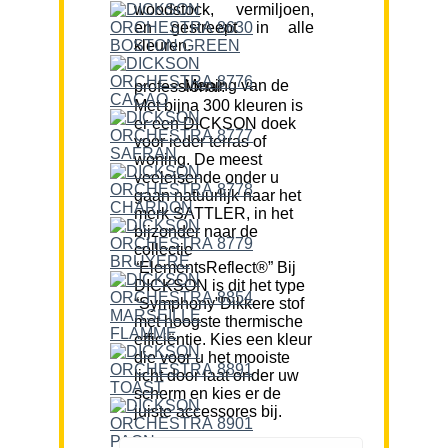
woodstock, vermiljoen,
en gestreept in alle
kleuren.
Mening van de professional:
Met bijna 300 kleuren is
er een DICKSON doek
voor ieder terras of
woning. De meest
veeleisende onder u
gaan natuurlijk naar het
merk SATTLER, in het
bijzonder naar de
collectie
“ElementsReflect®” Bij
DICKSON is dit het type
“Symphony”Dikkere stof
met hoogste thermische
efficiëntie. Kies een kleur
die voor u het mooiste
licht door laat onder uw
scherm en kies er de
juiste accessores bij.