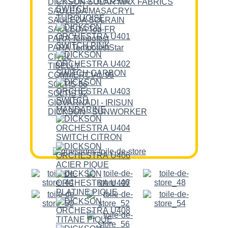
DICKSON SOLAR MAX FABRICS
SAULEDA MASACRYL
SAULEDA SOLRAIN
SAULEDA Top-FR
PARA Tempotest
PARA TempotestStar
CITEL
TIBELLY
COMMERCIAL 95
SOLTIS 86
SOLTIS 92
GIOVARNADI - IRISUN
DICKSON - SUNWORKER