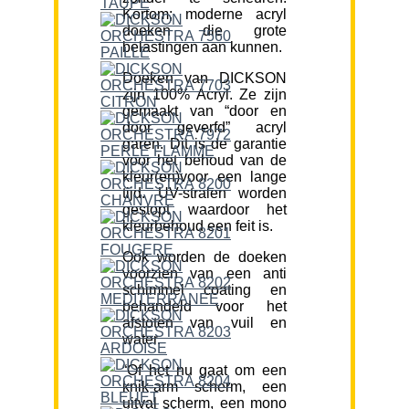
Kortom; moderne acryl
doeken die grote
belastingen aan kunnen.
Doeken van DICKSON
zijn 100% Acryl. Ze zijn
gemaakt van “door en
door geverfd” acryl
garen. Dit is de garantie
voor het behoud van de
kleur(en)voor een lange
tijd. UV-stralen worden
gestopt waardoor het
kleurbehoud een feit is.
Ook worden de doeken
voorzien van een anti
schimmel coating en
behandeld voor het
afstoten van vuil en
water.
“Of het nu gaat om een
knik-arm scherm, een
uitval scherm, een mono