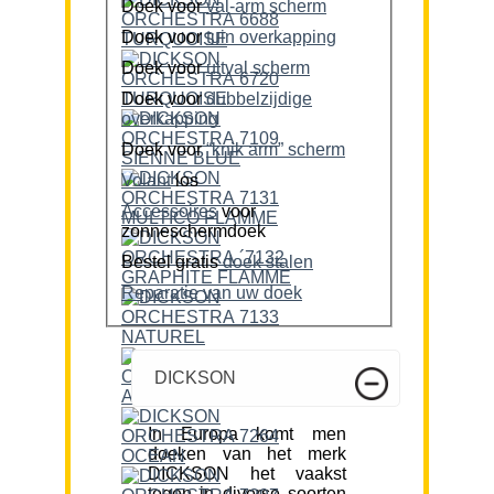
Doek voor
val-arm scherm
Doek voor
tuin overkapping
Doek voor
uitval scherm
Doek voor
dubbelzijdige
overkapping
Doek voor
“knik arm” scherm
Volant
los
Accessoires
voor
zonneschermdoek
Bestel gratis
doek stalen
Reparatie van uw doek
DICKSON
In Europa komt men
doeken van het merk
DICKSON het vaakst
tegen in diverse soorten