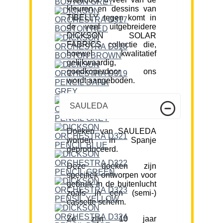
kleuren en dessins van
TIBELLY tegen komt in
de veel uitgebreidere
DICKSON SOLAR
FABRICS collectie die,
hoewel kwalitatief
gelijkwaardig,
goedkoperdoor ons
wordt aangeboden.
SAULEDA
Doeken van SAULEDA
worden in Spanje
geproduceerd.
Deze doeken zijn
specifiek ontworpen voor
gebruik in de buitenlucht
zoals in een (semi-)
cassette scherm.
Ze zijn 10 jaar