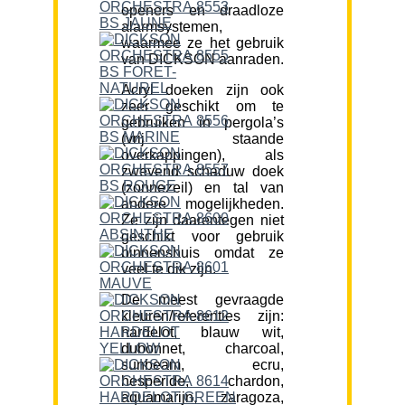
openers en draadloze
alarmsystemen,
waarmee ze het gebruik
van DICKSON aanraden.
Acryl doeken zijn ook
zeer geschikt om te
gebruiken in pergola’s
(vrij staande
overkappingen), als
zwevend schaduw doek
(zonnezeil) en tal van
andere mogelijkheden.
Ze zijn daarentegen niet
geschikt voor gebruik
binnenshuis omdat ze
veel te dik zijn.
De meest gevraagde
kleuren/referenties zijn:
hardelot, blauw wit,
dubonnet, charcoal,
sunbeam, ecru,
hesperide, chardon,
aquamarijn, zaragoza,