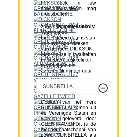
het doek in uw
zonweringsysteem mag
u ons bellen.
Ons advies als zonwering professionals:
Wanneer de
mogelijkheid daar is stap
dan over naar doeken
van het merk DICKSON.
Meer keuze in kwaliteiten
en kleuren, makkelijker
te verkrijgen en
aanzienlijk minder duur.
SUNBRELLA
Doeken van het merk
SUNBRELLA komen uit
de Verenigde Staten en
worden geleverd door
GLEN RAVEN.Dit is de
moedermaatschappij van
zowel SUNBRELLA als