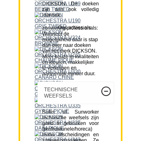
DICKSON. De doeken
zijn dan ook volledig
identiek.
Ons advies als zonwering professionals:
Wanneer de
mogelijkheid daar is stap
dan over naar doeken
van het merk DICKSON.
Meer keuze in kwaliteiten
en kleuren, makkelijker
te verkrijgen en
aanzienlijk minder duur.
TECHNISCHE
WEEFSELS
Soltis of Sunworker
technische weefsels zijn
goed te gebruiken voor
(professionele/horeca)
terras afscheidingen en
zonweringsystemen. Ze