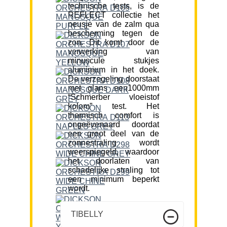
technische tests, is de
REFLECT collectie het
neusje van de zalm qua
bescherming tegen de
zon. Dit komt door de
verwerking van
minuscule stukjes
aluminium in het doek.
De verzegeling doorstaat
met glans een1000mm
“Schmerber vloeistof
kolom” test. Het
thermisch comfort is
ongeëvenaard doordat
een groot deel van de
zonnestraling wordt
weerspiegeld, waardoor
het doorlaten van
schadelijke straling tot
een minimum beperkt
wordt.
TIBELLY