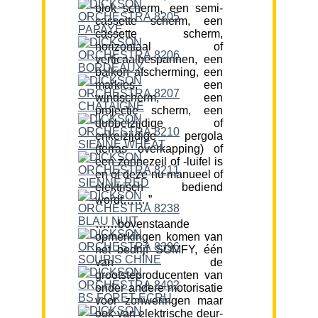
blok scherm, een semi-
cassette scherm, een
cassette scherm,
horizontaal of
verticaalbespannen, een
balkon afscherming, een
markies, een
windscherm, een
projectie scherm, een
dubbelzijdige of
enkelzijdige pergola
(terras overkapping) of
een zonnezeil of -luifel is
en of deze nu manueel of
elektrisch bediend
wordt…….”
……bovenstaande
opmerkingen komen van
het bedrijf SOMFY, één
van de
grootsteproducenten van
onder andere motorisatie
voor zonweringen maar
ook van elektrische deur-