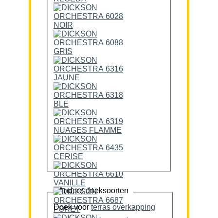
Andere doeksoorten
Doek voor
terras overkapping