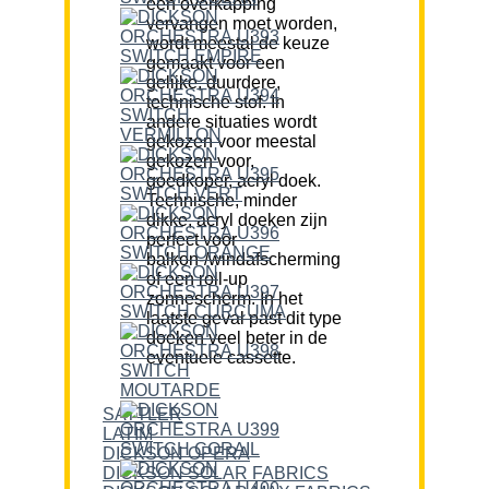
een overkapping
vervangen moet worden,
wordt meestal de keuze
gemaakt voor een
gelijke, duurdere,
technische stof. In
andere situaties wordt
gekozen voor meestal
gekozen voor,
goedkoper, acryl doek.
Technische, minder
dikke, acryl doeken zijn
perfect voor
balkon-/windafscherming
of een roll-up
zonnescherm. In het
laatste geval past dit type
doeken veel beter in de
eventuele cassette.
SATTLER
LATIM
DICKSON OPERA
DICKSON SOLAR FABRICS