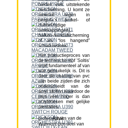
bieden een uitstekende
bescherming. U komt ze
meestal tegen in
pergola’s (enkel- of
dubbelzijdige
overkappingen),
balkon-/windafscherming
of als “los hangend”
schaduwdoek.
Het productieproces van
de technische stof 'Soltis'
wijkt fundamenteel af van
wat gebruikelijk is. Dit is
door de coating van pvc
aan beide zijden die zich
onderscheidt van de
acryl stoffen waardoor de
prijs veel hoger is dan
acryldoeken met gelijke
prestaties.
Advies van de professional:
Wanneer een deel van