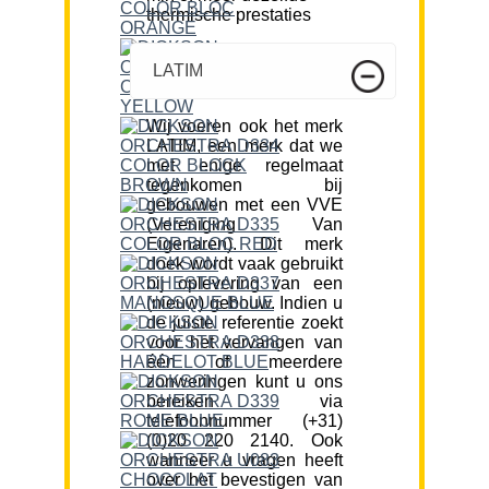
thermische prestaties
LATIM
Wij voeren ook het merk
LATIM, een merk dat we
met enige regelmaat
tegenkomen bij
gebouwen met een VVE
(Vereniging Van
Eigenaren). Dit merk
doek wordt vaak gebruikt
bij oplevering van een
(nieuw) gebouw. Indien u
de juiste referentie zoekt
voor het vervangen van
één of meerdere
zonweringen kunt u ons
bereiken via
telefoonnummer (+31)
(0)20 220 2140. Ook
wanneer u vragen heeft
over het bevestigen van