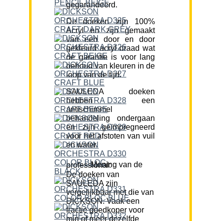
gegarandeerd.
De doeken zijn 100%
Acryl en zijn gemaakt
van een door en door
gekleurd acryl draad wat
de garantie is voor lang
behoud van kleuren in de
loop van de tijd.
SAULEDA doeken
hebben een
antischimmel
behandeling ondergaan
en zijn geïmpregneerd
voor het afstoten van vuil
en water.
Mening van de professional:
De doeken van
SAULEDA zijn
vergelijkbaar met die van
DICKSON. Vaak een
fractie goedkoper voor
min of meer dezelfde