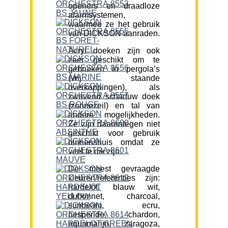
openers en draadloze
alarmsystemen,
waarmee ze het gebruik
van DICKSON aanraden.
Acryl doeken zijn ook
zeer geschikt om te
gebruiken in pergola’s
(vrij staande
overkappingen), als
zwevend schaduw doek
(zonnezeil) en tal van
andere mogelijkheden.
Ze zijn daarentegen niet
geschikt voor gebruik
binnenshuis omdat ze
veel te dik zijn.
De meest gevraagde
kleuren/referenties zijn:
hardelot, blauw wit,
dubonnet, charcoal,
sunbeam, ecru,
hesperide, chardon,
aquamarijn, zaragoza,