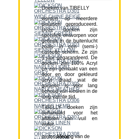
Doeken van TIBELLY
worden op meerdere
plaatsen geproduceerd.
Deze doeken zijn
specifiek ontworpen voor
gebruik in de buitenlucht
zoals in een (semi-)
cassette scherm. Ze zijn
5 jaar gegarandeerd. De
doeken zijn 100% Acryl
en zijn gemaakt van een
door en door gekleurd
acryl draad wat de
garantie is voor lang
behoud van kleuren in de
loop van de tijd.
TIBELLY doeken zijn
behandeld voor het
afstoten van vuil en
water.
Mening van de professional: