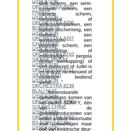
blok scherm, een semi-
cassette scherm, een
cassette scherm,
horizontaal of
verticaalbespannen, een
balkon afscherming, een
markies, een
windscherm, een
projectie scherm, een
dubbelzijdige of
enkelzijdige pergola
(terras overkapping) of
een zonnezeil of -luifel is
en of deze nu manueel of
elektrisch bediend
wordt…….”
……bovenstaande
opmerkingen komen van
het bedrijf SOMFY, één
van de
grootsteproducenten van
onder andere motorisatie
voor zonweringen maar
ook van elektrische deur-