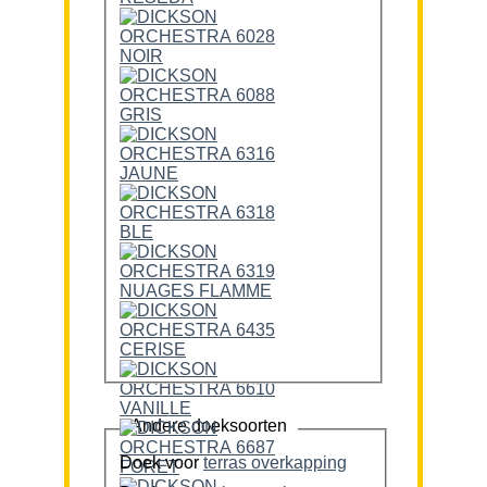
Andere doeksoorten
Doek voor
terras overkapping