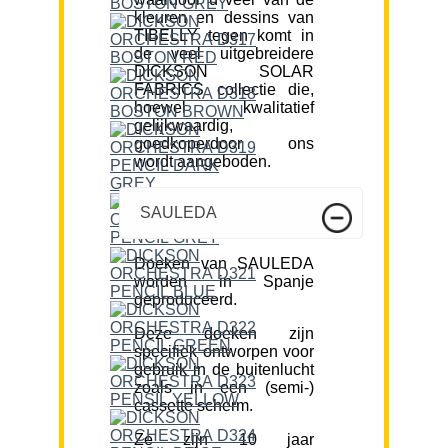
kleuren en dessins van
TIBELLY tegen komt in
de veel uitgebreidere
DICKSON SOLAR
FABRICS collectie die,
hoewel kwalitatief
gelijkwaardig,
goedkoperdoor ons
wordt aangeboden.
SAULEDA
Doeken van SAULEDA
worden in Spanje
geproduceerd.
Deze doeken zijn
specifiek ontworpen voor
gebruik in de buitenlucht
zoals in een (semi-)
cassette scherm.
Ze zijn 10 jaar