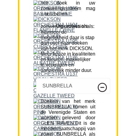
het doek in uw
zonweringsysteem mag
u ons bellen.
Ons advies als zonwering professionals:
Wanneer de
mogelijkheid daar is stap
dan over naar doeken
van het merk DICKSON.
Meer keuze in kwaliteiten
en kleuren, makkelijker
te verkrijgen en
aanzienlijk minder duur.
SUNBRELLA
Doeken van het merk
SUNBRELLA komen uit
de Verenigde Staten en
worden geleverd door
GLEN RAVEN.Dit is de
moedermaatschappij van
zowel SUNBRELLA als