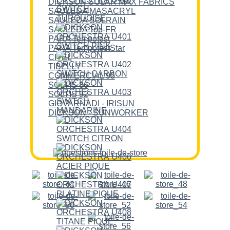
DICKSON SOLAR MAX FABRICS
SAULEDA MASACRYL
SAULEDA SOLRAIN
SAULEDA Top-FR
PARA Tempotest
PARA TempotestStar
CITEL
TIBELLY
COMMERCIAL 95
SOLTIS 86
SOLTIS 92
GIOVARNADI - IRISUN
DICKSON - SUNWORKER