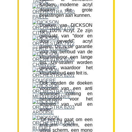
Kortom; moderne acryl
doeken die grote
belastingen aan kunnen.
Doeken van DICKSON
zijn 100% Acryl. Ze zijn
gemaakt van “door en
door geverfd” acryl
garen. Dit is de garantie
voor het behoud van de
kleur(en)voor een lange
tijd. UV-stralen worden
gestopt waardoor het
kleurbehoud een feit is.
Ook worden de doeken
voorzien van een anti
schimmel coating en
behandeld voor het
afstoten van vuil en
water.
“Of het nu gaat om een
knik-arm scherm, een
uitval scherm, een mono