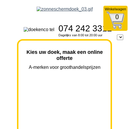
Winkelwagen
0
074 242 3312
Dagelijks van 8:00 tot 20:00 uur
Kies uw doek, maak een online
offerte
A-merken voor groothandelsprijzen
BREEDTE
UITVAL
HOOGTE