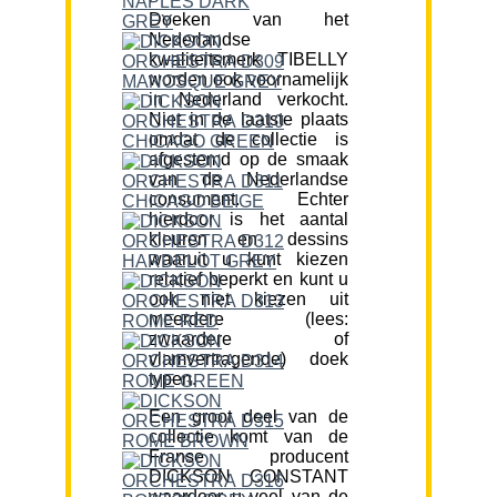
Doeken van het
Nederlandse
kwaliteitsmerk TIBELLY
worden ook voornamelijk
in Nederland verkocht.
Niet in de laatste plaats
omdat de collectie is
afgestemd op de smaak
van de Nederlandse
consument. Echter
hierdoor is het aantal
kleuren en dessins
waaruit u kunt kiezen
relatief beperkt en kunt u
ook niet kiezen uit
meerdere (lees:
zwaardere of
vlamvertragende) doek
typen.
Een groot deel van de
collectie komt van de
Franse producent
DICKSON CONSTANT
waardoor u veel van de