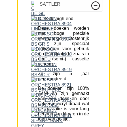
SATTLER
Dit is de high-end.
Deze doeken worden
met hoge precisie
vervaardigd in Oostenrijk
en zijn speciaal
ontworpen voor gebruik
in de buitenlucht zoals in
een (semi-) cassette
scherm.
Ze zijn 5 jaar
gegarandeerd.
De doeken zijn 100%
Acryl en zijn gemaakt
van een door en door
gekleurd acryl draad wat
de garantie is voor lang
behoud van kleuren in de
loop van de tijd.