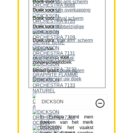
Doek voor
val-arm scherm
Doek voor
tuin overkapping
Doek voor
uitval scherm
Doek voor
dubbelzijdige
overkapping
Doek voor
“knik arm” scherm
Volant
los
Accessoires
voor
zonneschermdoek
Bestel gratis
doek stalen
Reparatie van uw doek
DICKSON
In Europa komt men
doeken van het merk
DICKSON het vaakst
tegen in diverse soorten