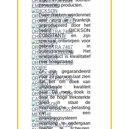
zonwering producten.
Deze doeken wordenmet
veel zorg in Frankrijk
geproduceerd door het
bedrijf DICKSON
CONSTANT en zijn
speciaal ontworpen voor
gebruik in
buitenzonwering. Het
eindproduct is kwalitatief
zeer hoogstaand.
Ze zijn gegarandeerd
voor 10 jaar,wat laat zien
dat het om doek van
uitstekende kwaliteit
gaat. Dit merk doek is
door de hoge treksterkte
goed in staat de
mechanische belasting
van een
zonweringsysteem
jarenlang te ondergaan
zonder te scheuren.