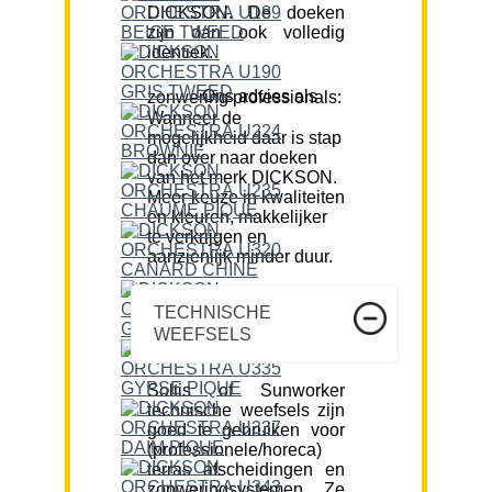
DICKSON. De doeken
zijn dan ook volledig
identiek.
Ons advies als zonwering professionals:
Wanneer de
mogelijkheid daar is stap
dan over naar doeken
van het merk DICKSON.
Meer keuze in kwaliteiten
en kleuren, makkelijker
te verkrijgen en
aanzienlijk minder duur.
TECHNISCHE
WEEFSELS
Soltis of Sunworker
technische weefsels zijn
goed te gebruiken voor
(professionele/horeca)
terras afscheidingen en
zonweringsystemen. Ze