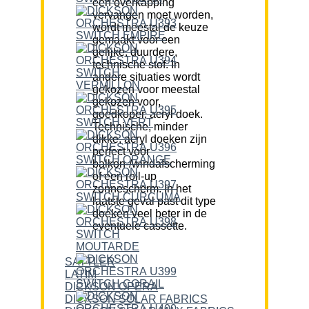
een overkapping
vervangen moet worden,
wordt meestal de keuze
gemaakt voor een
gelijke, duurdere,
technische stof. In
andere situaties wordt
gekozen voor meestal
gekozen voor,
goedkoper, acryl doek.
Technische, minder
dikke, acryl doeken zijn
perfect voor
balkon-/windafscherming
of een roll-up
zonnescherm. In het
laatste geval past dit type
doeken veel beter in de
eventuele cassette.
SATTLER
LATIM
DICKSON OPERA
DICKSON SOLAR FABRICS