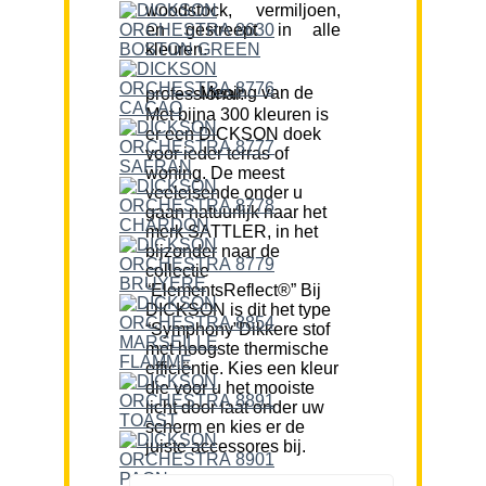
woodstock, vermiljoen,
en gestreept in alle
kleuren.
Mening van de professional:
Met bijna 300 kleuren is
er een DICKSON doek
voor ieder terras of
woning. De meest
veeleisende onder u
gaan natuurlijk naar het
merk SATTLER, in het
bijzonder naar de
collectie
“ElementsReflect®” Bij
DICKSON is dit het type
“Symphony”Dikkere stof
met hoogste thermische
efficiëntie. Kies een kleur
die voor u het mooiste
licht door laat onder uw
scherm en kies er de
juiste accessores bij.