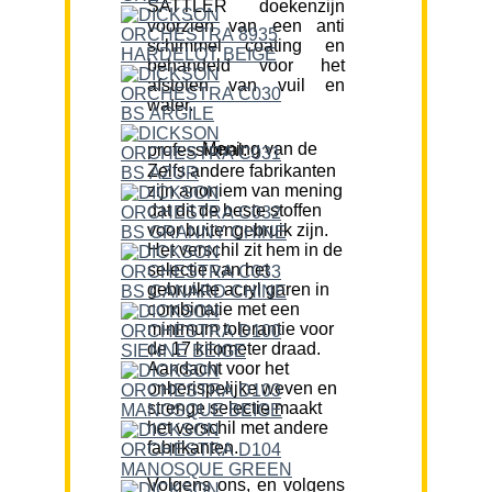
SATTLER doekenzijn
voorzien van een anti
schimmel coating en
behandeld voor het
afstoten van vuil en
water.
Mening van de professional:
Zelfs andere fabrikanten
zijn anoniem van mening
dat dit de beste stoffen
voor buitengebruik zijn.
Het verschil zit hem in de
selectie van het
gebruikte acryl garen in
combinatie met een
minimum tolerantie voor
de 17 kilometer draad.
Aandacht voor het
onberispelijke weven en
strenge selectie maakt
het verschil met andere
fabrikanten.
Volgens ons, en volgens