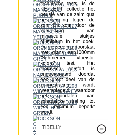
technische tests, is de
REFLECT collectie het
neusje van de zalm qua
bescherming tegen de
zon. Dit komt door de
verwerking van
minuscule stukjes
aluminium in het doek.
De verzegeling doorstaat
met glans een1000mm
“Schmerber vloeistof
kolom” test. Het
thermisch comfort is
ongeëvenaard doordat
een groot deel van de
zonnestraling wordt
weerspiegeld, waardoor
het doorlaten van
schadelijke straling tot
een minimum beperkt
wordt.
TIBELLY