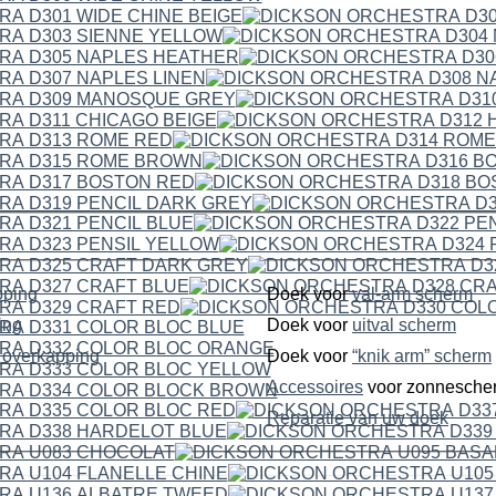
pping
Doek voor
val-arm scherm
ping
Doek voor
uitval scherm
dubbelzijdige overkapping
Doek voor
“knik arm” scherm
Accessoires
voor zonnesche
Reparatie van uw doek