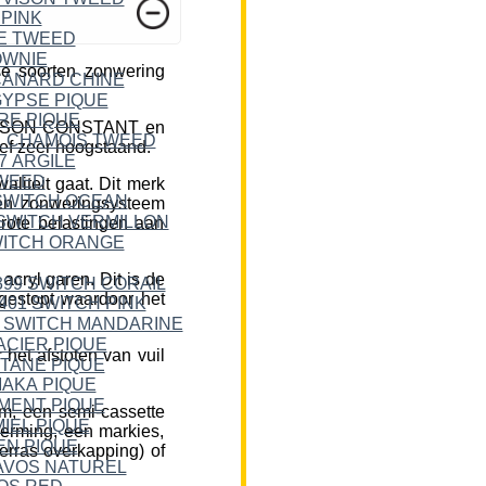
e soorten zonwering
DICKSON CONSTANT en
ief zeer hoogstaand.
liteit gaat. Dit merk
een zonweringsysteem
rote belastingen aan
cryl garen. Dit is de
 gestopt waardoor het
et afstoten van vuil
m, een semi-cassette
herming, een markies,
erras overkapping) of