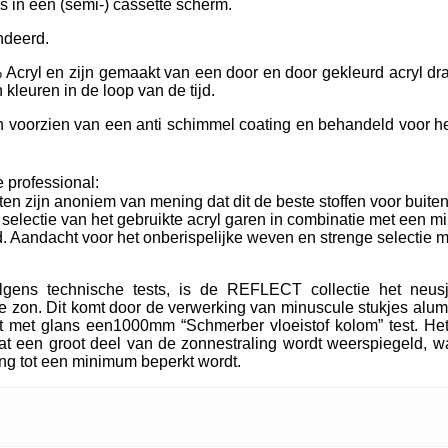
ls in een (semi-) cassette scherm.
ndeerd.
Acryl en zijn gemaakt van een door en door gekleurd acryl dra
kleuren in de loop van de tijd.
oorzien van een anti schimmel coating en behandeld voor het
 professional:
ten zijn anoniem van mening dat dit de beste stoffen voor buiten
e selectie van het gebruikte acryl garen in combinatie met een m
. Aandacht voor het onberispelijke weven en strenge selectie m
lgens technische tests, is de REFLECT collectie het neu
 zon. Dit komt door de verwerking van minuscule stukjes alum
t met glans een1000mm “Schmerber vloeistof kolom” test. Het
t een groot deel van de zonnestraling wordt weerspiegeld, wa
ing tot een minimum beperkt wordt.