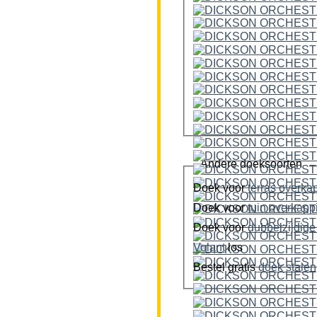
Andere doeksoorten
Doek voor
terras overka
Doek voor
tuin overkap
Doek voor
Volant
los
Bestel gratis
doek stalen