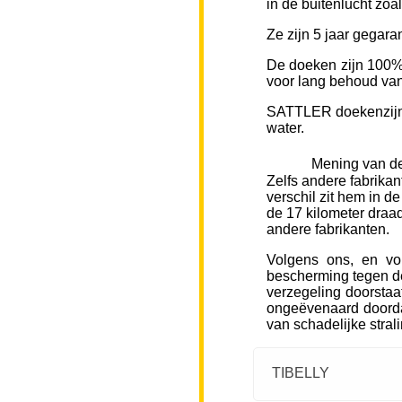
in de buitenlucht zoa
Ze zijn 5 jaar gegara
De doeken zijn 100% 
voor lang behoud van 
SATTLER doekenzijn v
water.
Mening van de
Zelfs andere fabrikan
verschil zit hem in d
de 17 kilometer draad
andere fabrikanten.
Volgens ons, en vo
bescherming tegen de
verzegeling doorstaa
ongeëvenaard doorda
van schadelijke stral
TIBELLY