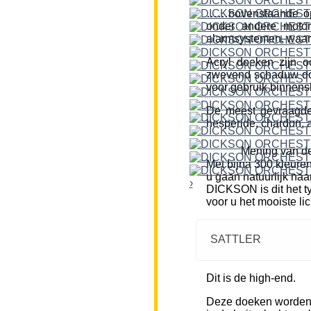
……bovenstaande opm
onder andere motor
alarmsystemen, waar
Acryl doeken zijn o
zwevend schaduw doe
voor gebruik binnensh
De meest gevraagde k
hesperide, chardon, a
Mening van de
Met bijna 300 kleure
u gaan natuurlijk naa
›
DICKSON is dit het ty
voor u het mooiste li
SATTLER
Dit is de high-end.
Deze doeken worden m