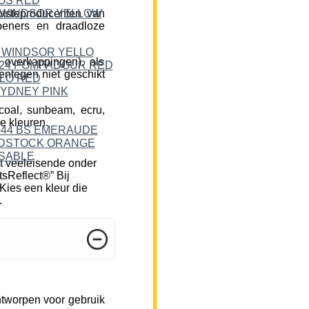
tsteproducenten van
peners en draadloze
 overkappingen), als
ntegen niet geschikt
rcoal, sunbeam, ecru,
e kleuren.
t veeleisende onder
tsReflect®” Bij
Kies een kleur die
.
ntworpen voor gebruik