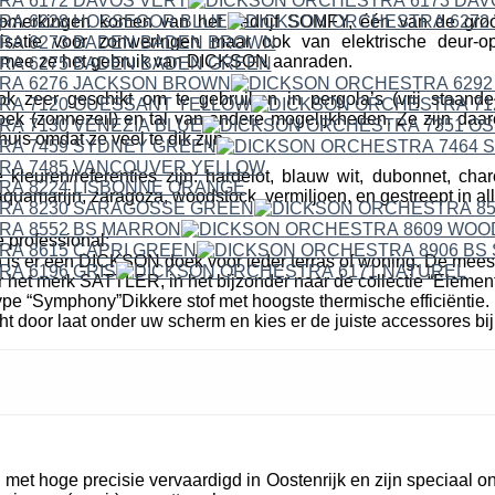
erkingen komen van het bedrijf SOMFY, één van de groo
isatie voor zonweringen maar ook van elektrische deur-o
mee ze het gebruik van DICKSON aanraden.
ok zeer geschikt om te gebruiken in pergola’s (vrij staande
k (zonnezeil) en tal van andere mogelijkheden. Ze zijn daare
uis omdat ze veel te dik zijn.
leuren/referenties zijn: hardelot, blauw wit, dubonnet, cha
quamarijn, zaragoza, woodstock, vermiljoen, en gestreept in all
 professional:
n is er een DICKSON doek voor ieder terras of woning. De mees
r het merk SATTLER, in het bijzonder naar de collectie “Elemen
pe “Symphony”Dikkere stof met hoogste thermische efficiëntie. 
cht door laat onder uw scherm en kies er de juiste accessores bij
et hoge precisie vervaardigd in Oostenrijk en zijn speciaal o