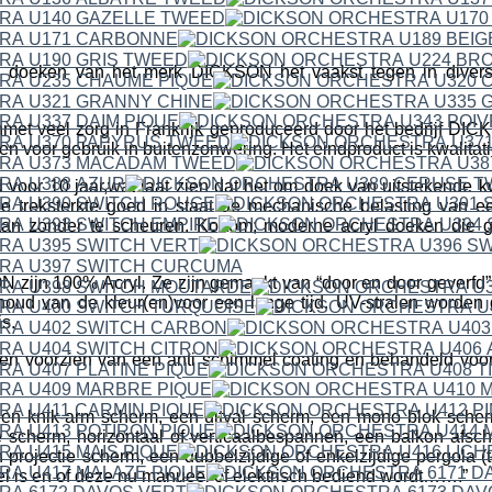
 doeken van het merk DICKSON het vaakst tegen in divers
met veel zorg in Frankrijk geproduceerd door het bedrijf 
en voor gebruik in buitenzonwering. Het eindproduct is kwalitat
 voor 10 jaar,wat laat zien dat het om doek van uitstekende kwa
e treksterkte goed in staat de mechanische belasting van 
aan zonder te scheuren. Kortom; moderne acryl doeken die g
ijn 100% Acryl. Ze zijn gemaakt van “door en door geverfd” a
houd van de kleur(en)voor een lange tijd. UV-stralen worden
s.
n voorzien van een anti schimmel coating en behandeld voor h
een knik-arm scherm, een uitval scherm, een mono blok scher
 scherm, horizontaal of verticaalbespannen, een balkon afsc
projectie scherm, een dubbelzijdige of enkelzijdige pergola (t
fel is en of deze nu manueel of elektrisch bediend wordt…….”