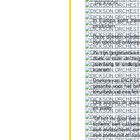
DICKSON
In Europa komt men
producten.
Deze doeken worden
zijn speciaal ontworp
Ze zijn gegarandeerd
doek is door de hog
jarenlang te onderg
kunnen.
Doeken van DICKSON z
garantie voor het be
kleurbehoud een feit i
Ook worden de doeke
en water.
“Of het nu gaat om 
scherm, een cassette
een windscherm, een 
een zonnezeil of -lui