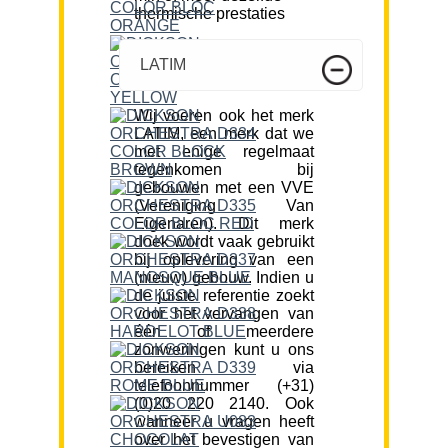
thermische prestaties
LATIM
Wij voeren ook het merk
LATIM, een merk dat we
met enige regelmaat
tegenkomen bij
gebouwen met een VVE
(Vereniging Van
Eigenaren). Dit merk
doek wordt vaak gebruikt
bij oplevering van een
(nieuw) gebouw. Indien u
de juiste referentie zoekt
voor het vervangen van
één of meerdere
zonweringen kunt u ons
bereiken via
telefoonnummer (+31)
(0)20 220 2140. Ook
wanneer u vragen heeft
over het bevestigen van