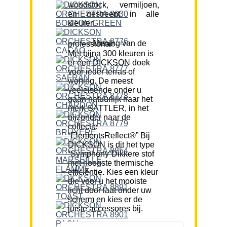
woodstock, vermiljoen,
en gestreept in alle
kleuren.
Mening van de professional:
Met bijna 300 kleuren is
er een DICKSON doek
voor ieder terras of
woning. De meest
veeleisende onder u
gaan natuurlijk naar het
merk SATTLER, in het
bijzonder naar de
collectie
“ElementsReflect®” Bij
DICKSON is dit het type
“Symphony”Dikkere stof
met hoogste thermische
efficiëntie. Kies een kleur
die voor u het mooiste
licht door laat onder uw
scherm en kies er de
juiste accessores bij.