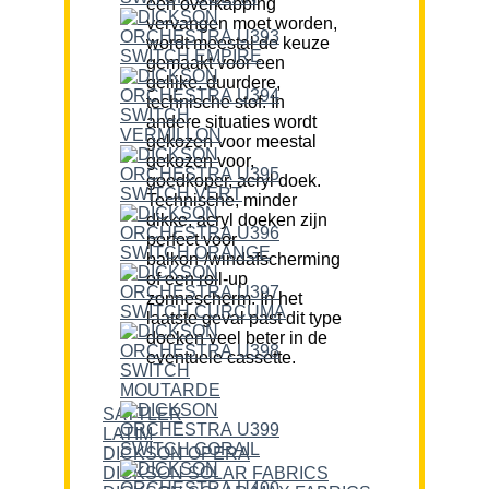
een overkapping
vervangen moet worden,
wordt meestal de keuze
gemaakt voor een
gelijke, duurdere,
technische stof. In
andere situaties wordt
gekozen voor meestal
gekozen voor,
goedkoper, acryl doek.
Technische, minder
dikke, acryl doeken zijn
perfect voor
balkon-/windafscherming
of een roll-up
zonnescherm. In het
laatste geval past dit type
doeken veel beter in de
eventuele cassette.
SATTLER
LATIM
DICKSON OPERA
DICKSON SOLAR FABRICS