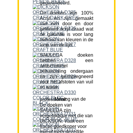
gegarandeerd.
De doeken zijn 100%
Acryl en zijn gemaakt
van een door en door
gekleurd acryl draad wat
de garantie is voor lang
behoud van kleuren in de
loop van de tijd.
SAULEDA doeken
hebben een
antischimmel
behandeling ondergaan
en zijn geïmpregneerd
voor het afstoten van vuil
en water.
Mening van de professional:
De doeken van
SAULEDA zijn
vergelijkbaar met die van
DICKSON. Vaak een
fractie goedkoper voor
min of meer dezelfde