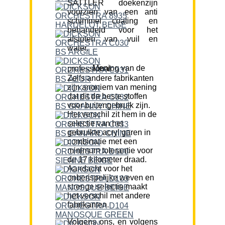
SATTLER doekenzijn
voorzien van een anti
schimmel coating en
behandeld voor het
afstoten van vuil en
water.
Mening van de professional:
Zelfs andere fabrikanten
zijn anoniem van mening
dat dit de beste stoffen
voor buitengebruik zijn.
Het verschil zit hem in de
selectie van het
gebruikte acryl garen in
combinatie met een
minimum tolerantie voor
de 17 kilometer draad.
Aandacht voor het
onberispelijke weven en
strenge selectie maakt
het verschil met andere
fabrikanten.
Volgens ons, en volgens