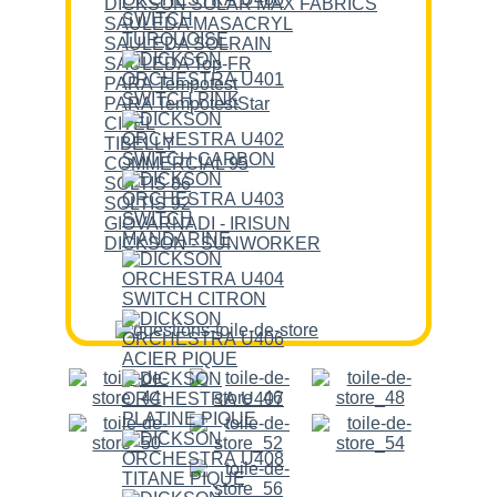
DICKSON SOLAR MAX FABRICS
SAULEDA MASACRYL
SAULEDA SOLRAIN
SAULEDA Top-FR
PARA Tempotest
PARA TempotestStar
CITEL
TIBELLY
COMMERCIAL 95
SOLTIS 86
SOLTIS 92
GIOVARNADI - IRISUN
DICKSON - SUNWORKER