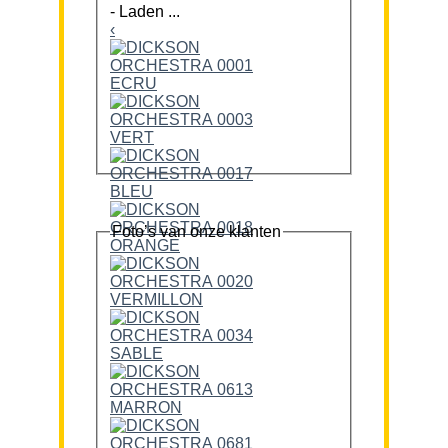
-
Laden ...
‹
Foto’s van onze klanten