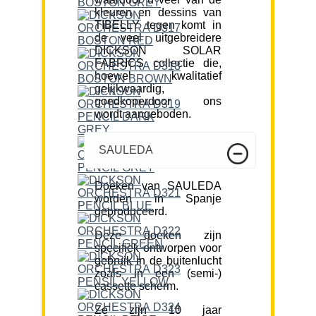
kleuren en dessins van
TIBELLY tegen komt in
de veel uitgebreidere
DICKSON SOLAR
FABRICS collectie die,
hoewel kwalitatief
gelijkwaardig,
goedkoperdoor ons
wordt aangeboden.
SAULEDA
Doeken van SAULEDA
worden in Spanje
geproduceerd.
Deze doeken zijn
specifiek ontworpen voor
gebruik in de buitenlucht
zoals in een (semi-)
cassette scherm.
Ze zijn 10 jaar