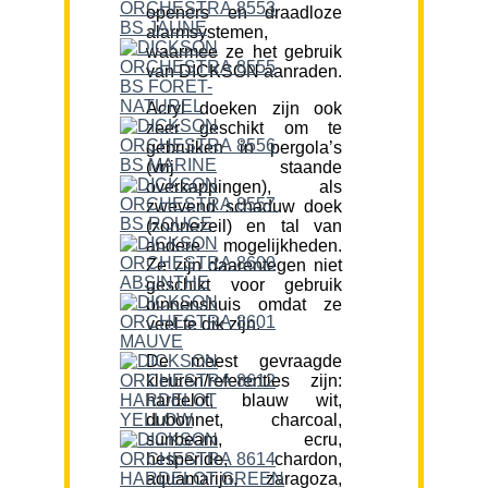
openers en draadloze
alarmsystemen,
waarmee ze het gebruik
van DICKSON aanraden.
Acryl doeken zijn ook
zeer geschikt om te
gebruiken in pergola’s
(vrij staande
overkappingen), als
zwevend schaduw doek
(zonnezeil) en tal van
andere mogelijkheden.
Ze zijn daarentegen niet
geschikt voor gebruik
binnenshuis omdat ze
veel te dik zijn.
De meest gevraagde
kleuren/referenties zijn:
hardelot, blauw wit,
dubonnet, charcoal,
sunbeam, ecru,
hesperide, chardon,
aquamarijn, zaragoza,