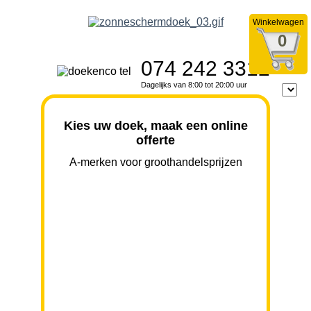
Winkelwagen
0
074 242 3312
Dagelijks van 8:00 tot 20:00 uur
Kies uw doek, maak een online
offerte
A-merken voor groothandelsprijzen
BREEDTE
UITVAL
HOOGTE