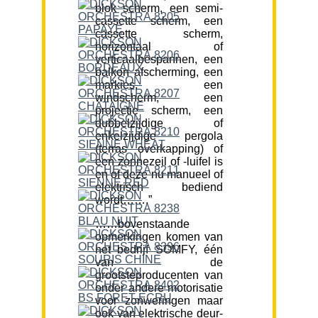
blok scherm, een semi-
cassette scherm, een
cassette scherm,
horizontaal of
verticaalbespannen, een
balkon afscherming, een
markies, een
windscherm, een
projectie scherm, een
dubbelzijdige of
enkelzijdige pergola
(terras overkapping) of
een zonnezeil of -luifel is
en of deze nu manueel of
elektrisch bediend
wordt…….”
……bovenstaande
opmerkingen komen van
het bedrijf SOMFY, één
van de
grootsteproducenten van
onder andere motorisatie
voor zonweringen maar
ook van elektrische deur-