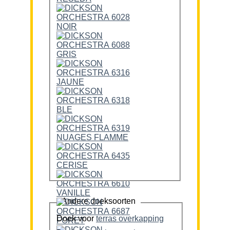
Andere doeksoorten
Doek voor
terras overkapping