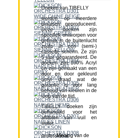
Doeken van TIBELLY
worden op meerdere
plaatsen geproduceerd.
Deze doeken zijn
specifiek ontworpen voor
gebruik in de buitenlucht
zoals in een (semi-)
cassette scherm. Ze zijn
5 jaar gegarandeerd. De
doeken zijn 100% Acryl
en zijn gemaakt van een
door en door gekleurd
acryl draad wat de
garantie is voor lang
behoud van kleuren in de
loop van de tijd.
TIBELLY doeken zijn
behandeld voor het
afstoten van vuil en
water.
Mening van de professional: