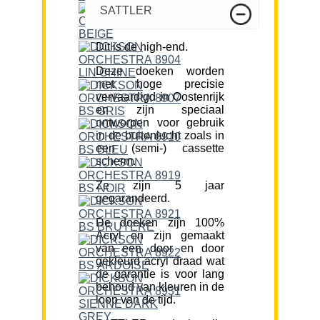
SATTLER
Dit is de high-end.
Deze doeken worden
met hoge precisie
vervaardigd in Oostenrijk
en zijn speciaal
ontworpen voor gebruik
in de buitenlucht zoals in
een (semi-) cassette
scherm.
Ze zijn 5 jaar
gegarandeerd.
De doeken zijn 100%
Acryl en zijn gemaakt
van een door en door
gekleurd acryl draad wat
de garantie is voor lang
behoud van kleuren in de
loop van de tijd.