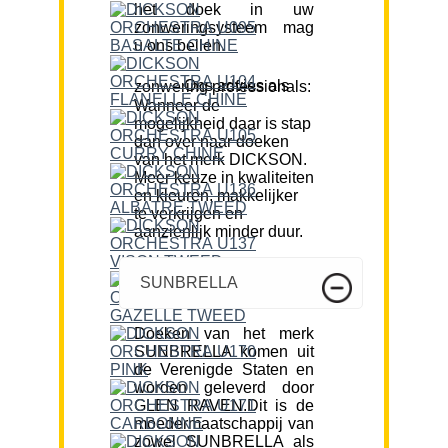
het doek in uw
zonweringsysteem mag
u ons bellen.
Ons advies als zonwering professionals:
Wanneer de
mogelijkheid daar is stap
dan over naar doeken
van het merk DICKSON.
Meer keuze in kwaliteiten
en kleuren, makkelijker
te verkrijgen en
aanzienlijk minder duur.
SUNBRELLA
Doeken van het merk
SUNBRELLA komen uit
de Verenigde Staten en
worden geleverd door
GLEN RAVEN.Dit is de
moedermaatschappij van
zowel SUNBRELLA als