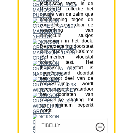
technische tests, is de
REFLECT collectie het
neusje van de zalm qua
bescherming tegen de
zon. Dit komt door de
verwerking van
minuscule stukjes
aluminium in het doek.
De verzegeling doorstaat
met glans een1000mm
“Schmerber vloeistof
kolom” test. Het
thermisch comfort is
ongeëvenaard doordat
een groot deel van de
zonnestraling wordt
weerspiegeld, waardoor
het doorlaten van
schadelijke straling tot
een minimum beperkt
wordt.
TIBELLY