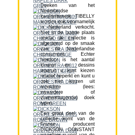
Doeken van het
Nederlandse
kwaliteitsmerk TIBELLY
worden ook voornamelijk
in Nederland verkocht.
Niet in de laatste plaats
omdat de collectie is
afgestemd op de smaak
van de Nederlandse
consument. Echter
hierdoor is het aantal
kleuren en dessins
waaruit u kunt kiezen
relatief beperkt en kunt u
ook niet kiezen uit
meerdere (lees:
zwaardere of
vlamvertragende) doek
typen.
Een groot deel van de
collectie komt van de
Franse producent
DICKSON CONSTANT
waardoor u veel van de