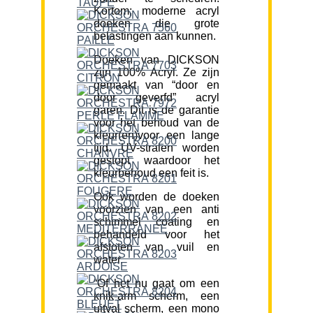
Kortom; moderne acryl
doeken die grote
belastingen aan kunnen.
Doeken van DICKSON
zijn 100% Acryl. Ze zijn
gemaakt van “door en
door geverfd” acryl
garen. Dit is de garantie
voor het behoud van de
kleur(en)voor een lange
tijd. UV-stralen worden
gestopt waardoor het
kleurbehoud een feit is.
Ook worden de doeken
voorzien van een anti
schimmel coating en
behandeld voor het
afstoten van vuil en
water.
“Of het nu gaat om een
knik-arm scherm, een
uitval scherm, een mono