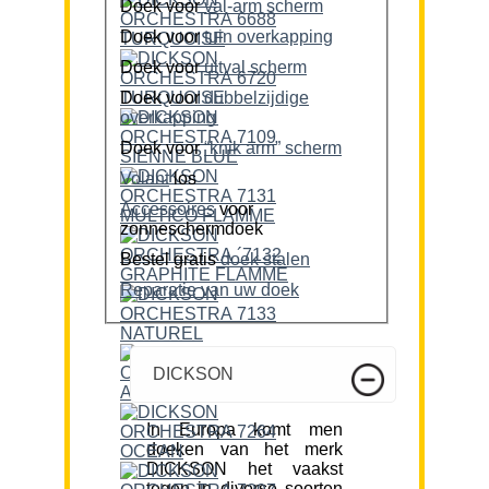
Doek voor
val-arm scherm
Doek voor
tuin overkapping
Doek voor
uitval scherm
Doek voor
dubbelzijdige
overkapping
Doek voor
“knik arm” scherm
Volant
los
Accessoires
voor
zonneschermdoek
Bestel gratis
doek stalen
Reparatie van uw doek
DICKSON
In Europa komt men
doeken van het merk
DICKSON het vaakst
tegen in diverse soorten