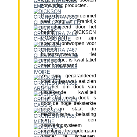
zonwering producten.
Deze doeken wordenmet
veel zorg in Frankrijk
geproduceerd door het
bedrijf DICKSON
CONSTANT en zijn
speciaal ontworpen voor
gebruik in
buitenzonwering. Het
eindproduct is kwalitatief
zeer hoogstaand.
Ze zijn gegarandeerd
voor 10 jaar,wat laat zien
dat het om doek van
uitstekende kwaliteit
gaat. Dit merk doek is
door de hoge treksterkte
goed in staat de
mechanische belasting
van een
zonweringsysteem
jarenlang te ondergaan
zonder te scheuren.