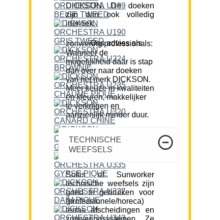
DICKSON. De doeken
zijn dan ook volledig
identiek.
Ons advies als zonwering professionals:
Wanneer de
mogelijkheid daar is stap
dan over naar doeken
van het merk DICKSON.
Meer keuze in kwaliteiten
en kleuren, makkelijker
te verkrijgen en
aanzienlijk minder duur.
TECHNISCHE
WEEFSELS
Soltis of Sunworker
technische weefsels zijn
goed te gebruiken voor
(professionele/horeca)
terras afscheidingen en
zonweringsystemen. Ze