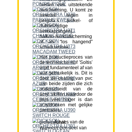
bieden een uitstekende
bescherming. U komt ze
meestal tegen in
pergola’s (enkel- of
dubbelzijdige
overkappingen),
balkon-/windafscherming
of als “los hangend”
schaduwdoek.
Het productieproces van
de technische stof 'Soltis'
wijkt fundamenteel af van
wat gebruikelijk is. Dit is
door de coating van pvc
aan beide zijden die zich
onderscheidt van de
acryl stoffen waardoor de
prijs veel hoger is dan
acryldoeken met gelijke
prestaties.
Advies van de professional:
Wanneer een deel van