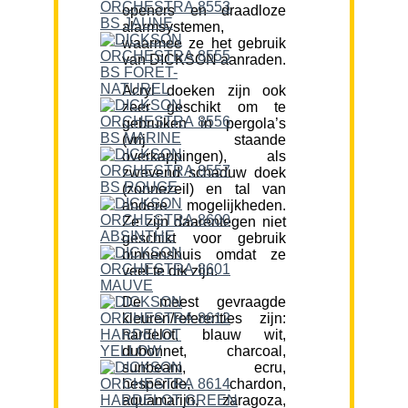
openers en draadloze
alarmsystemen,
waarmee ze het gebruik
van DICKSON aanraden.
Acryl doeken zijn ook
zeer geschikt om te
gebruiken in pergola’s
(vrij staande
overkappingen), als
zwevend schaduw doek
(zonnezeil) en tal van
andere mogelijkheden.
Ze zijn daarentegen niet
geschikt voor gebruik
binnenshuis omdat ze
veel te dik zijn.
De meest gevraagde
kleuren/referenties zijn:
hardelot, blauw wit,
dubonnet, charcoal,
sunbeam, ecru,
hesperide, chardon,
aquamarijn, zaragoza,