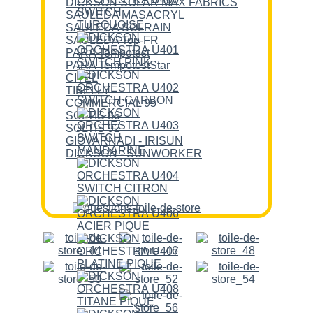
DICKSON SOLAR MAX FABRICS
SAULEDA MASACRYL
SAULEDA SOLRAIN
SAULEDA Top-FR
PARA Tempotest
PARA TempotestStar
CITEL
TIBELLY
COMMERCIAL 95
SOLTIS 86
SOLTIS 92
GIOVARNADI - IRISUN
DICKSON - SUNWORKER