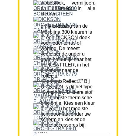
woodstock, vermiljoen,
en gestreept in alle
kleuren.
Mening van de professional:
Met bijna 300 kleuren is
er een DICKSON doek
voor ieder terras of
woning. De meest
veeleisende onder u
gaan natuurlijk naar het
merk SATTLER, in het
bijzonder naar de
collectie
“ElementsReflect®” Bij
DICKSON is dit het type
“Symphony”Dikkere stof
met hoogste thermische
efficiëntie. Kies een kleur
die voor u het mooiste
licht door laat onder uw
scherm en kies er de
juiste accessores bij.