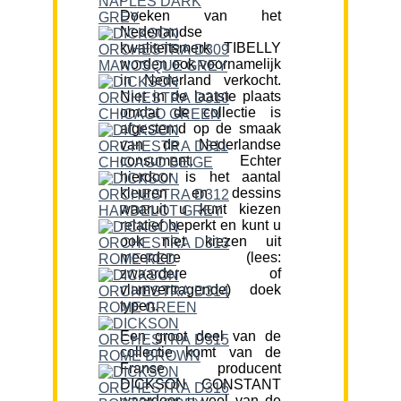
Doeken van het
Nederlandse
kwaliteitsmerk TIBELLY
worden ook voornamelijk
in Nederland verkocht.
Niet in de laatste plaats
omdat de collectie is
afgestemd op de smaak
van de Nederlandse
consument. Echter
hierdoor is het aantal
kleuren en dessins
waaruit u kunt kiezen
relatief beperkt en kunt u
ook niet kiezen uit
meerdere (lees:
zwaardere of
vlamvertragende) doek
typen.
Een groot deel van de
collectie komt van de
Franse producent
DICKSON CONSTANT
waardoor u veel van de