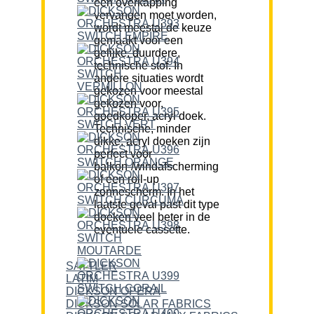
een overkapping
vervangen moet worden,
wordt meestal de keuze
gemaakt voor een
gelijke, duurdere,
technische stof. In
andere situaties wordt
gekozen voor meestal
gekozen voor,
goedkoper, acryl doek.
Technische, minder
dikke, acryl doeken zijn
perfect voor
balkon-/windafscherming
of een roll-up
zonnescherm. In het
laatste geval past dit type
doeken veel beter in de
eventuele cassette.
SATTLER
LATIM
DICKSON OPERA
DICKSON SOLAR FABRICS