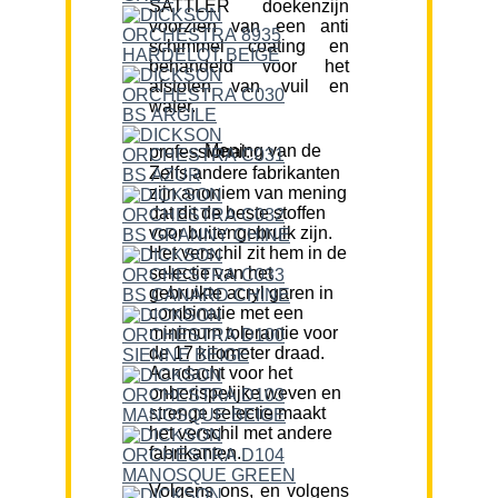
SATTLER doekenzijn
voorzien van een anti
schimmel coating en
behandeld voor het
afstoten van vuil en
water.
Mening van de professional:
Zelfs andere fabrikanten
zijn anoniem van mening
dat dit de beste stoffen
voor buitengebruik zijn.
Het verschil zit hem in de
selectie van het
gebruikte acryl garen in
combinatie met een
minimum tolerantie voor
de 17 kilometer draad.
Aandacht voor het
onberispelijke weven en
strenge selectie maakt
het verschil met andere
fabrikanten.
Volgens ons, en volgens