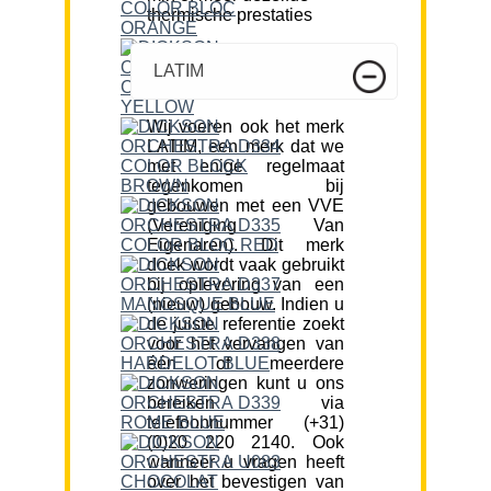
thermische prestaties
LATIM
Wij voeren ook het merk
LATIM, een merk dat we
met enige regelmaat
tegenkomen bij
gebouwen met een VVE
(Vereniging Van
Eigenaren). Dit merk
doek wordt vaak gebruikt
bij oplevering van een
(nieuw) gebouw. Indien u
de juiste referentie zoekt
voor het vervangen van
één of meerdere
zonweringen kunt u ons
bereiken via
telefoonnummer (+31)
(0)20 220 2140. Ook
wanneer u vragen heeft
over het bevestigen van