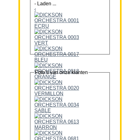
-
Laden ...
‹
Foto’s van onze klanten