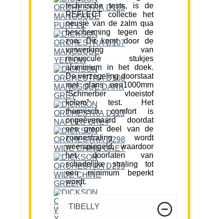
technische tests, is de
REFLECT collectie het
neusje van de zalm qua
bescherming tegen de
zon. Dit komt door de
verwerking van
minuscule stukjes
aluminium in het doek.
De verzegeling doorstaat
met glans een1000mm
“Schmerber vloeistof
kolom” test. Het
thermisch comfort is
ongeëvenaard doordat
een groot deel van de
zonnestraling wordt
weerspiegeld, waardoor
het doorlaten van
schadelijke straling tot
een minimum beperkt
wordt.
TIBELLY