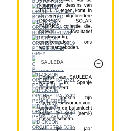
kleuren en dessins van
TIBELLY tegen komt in
de veel uitgebreidere
DICKSON SOLAR
FABRICS collectie die,
hoewel kwalitatief
gelijkwaardig,
goedkoperdoor ons
wordt aangeboden.
SAULEDA
Doeken van SAULEDA
worden in Spanje
geproduceerd.
Deze doeken zijn
specifiek ontworpen voor
gebruik in de buitenlucht
zoals in een (semi-)
cassette scherm.
Ze zijn 10 jaar