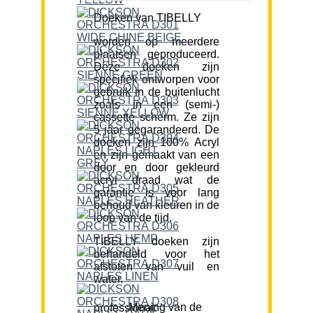
Doeken van TIBELLY
worden op meerdere
plaatsen geproduceerd.
Deze doeken zijn
specifiek ontworpen voor
gebruik in de buitenlucht
zoals in een (semi-)
cassette scherm. Ze zijn
5 jaar gegarandeerd. De
doeken zijn 100% Acryl
en zijn gemaakt van een
door en door gekleurd
acryl draad wat de
garantie is voor lang
behoud van kleuren in de
loop van de tijd.
TIBELLY doeken zijn
behandeld voor het
afstoten van vuil en
water.
Mening van de professional: