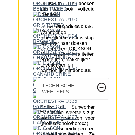
DICKSON. De doeken
zijn dan ook volledig
identiek.
Ons advies als zonwering professionals:
Wanneer de
mogelijkheid daar is stap
dan over naar doeken
van het merk DICKSON.
Meer keuze in kwaliteiten
en kleuren, makkelijker
te verkrijgen en
aanzienlijk minder duur.
TECHNISCHE
WEEFSELS
Soltis of Sunworker
technische weefsels zijn
goed te gebruiken voor
(professionele/horeca)
terras afscheidingen en
zonweringsystemen. Ze