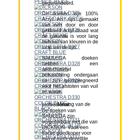
gegarandeerd.
De doeken zijn 100%
Acryl en zijn gemaakt
van een door en door
gekleurd acryl draad wat
de garantie is voor lang
behoud van kleuren in de
loop van de tijd.
SAULEDA doeken
hebben een
antischimmel
behandeling ondergaan
en zijn geïmpregneerd
voor het afstoten van vuil
en water.
Mening van de professional:
De doeken van
SAULEDA zijn
vergelijkbaar met die van
DICKSON. Vaak een
fractie goedkoper voor
min of meer dezelfde