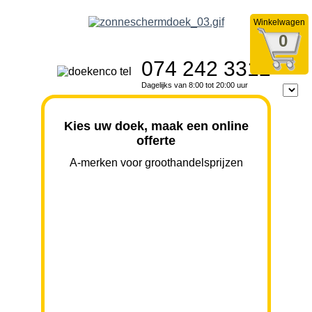
Winkelwagen
0
074 242 3312
Dagelijks van 8:00 tot 20:00 uur
Kies uw doek, maak een online
offerte
A-merken voor groothandelsprijzen
BREEDTE
UITVAL
HOOGTE