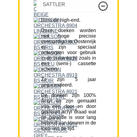
SATTLER
Dit is de high-end.
Deze doeken worden
met hoge precisie
vervaardigd in Oostenrijk
en zijn speciaal
ontworpen voor gebruik
in de buitenlucht zoals in
een (semi-) cassette
scherm.
Ze zijn 5 jaar
gegarandeerd.
De doeken zijn 100%
Acryl en zijn gemaakt
van een door en door
gekleurd acryl draad wat
de garantie is voor lang
behoud van kleuren in de
loop van de tijd.