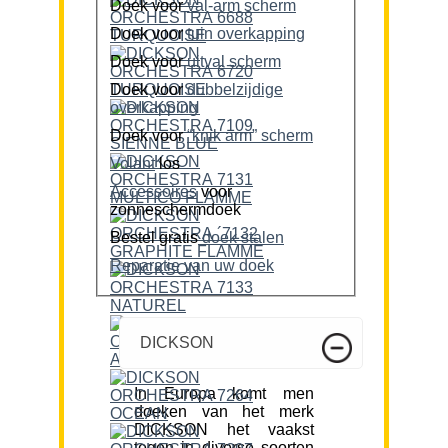
Doek voor
val-arm scherm
Doek voor
tuin overkapping
Doek voor
uitval scherm
Doek voor
dubbelzijdige
overkapping
Doek voor
“knik arm” scherm
Volant
los
Accessoires
voor
zonneschermdoek
Bestel gratis
doek stalen
Reparatie van uw doek
DICKSON
In Europa komt men
doeken van het merk
DICKSON het vaakst
tegen in diverse soorten