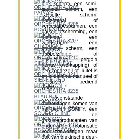
blok scherm, een semi-
cassette scherm, een
cassette scherm,
horizontaal of
verticaalbespannen, een
balkon afscherming, een
markies, een
windscherm, een
projectie scherm, een
dubbelzijdige of
enkelzijdige pergola
(terras overkapping) of
een zonnezeil of -luifel is
en of deze nu manueel of
elektrisch bediend
wordt…….”
……bovenstaande
opmerkingen komen van
het bedrijf SOMFY, één
van de
grootsteproducenten van
onder andere motorisatie
voor zonweringen maar
ook van elektrische deur-