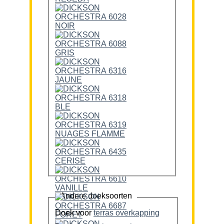
Andere doeksoorten
Doek voor
terras overkapping