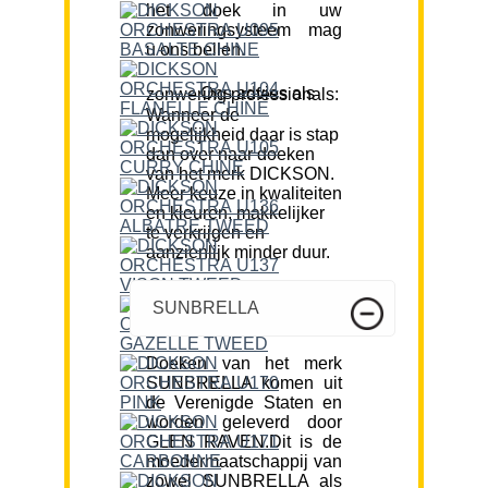
het doek in uw
zonweringsysteem mag
u ons bellen.
Ons advies als zonwering professionals:
Wanneer de
mogelijkheid daar is stap
dan over naar doeken
van het merk DICKSON.
Meer keuze in kwaliteiten
en kleuren, makkelijker
te verkrijgen en
aanzienlijk minder duur.
SUNBRELLA
Doeken van het merk
SUNBRELLA komen uit
de Verenigde Staten en
worden geleverd door
GLEN RAVEN.Dit is de
moedermaatschappij van
zowel SUNBRELLA als