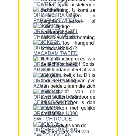
bieden een uitstekende
bescherming. U komt ze
meestal tegen in
pergola’s (enkel- of
dubbelzijdige
overkappingen),
balkon-/windafscherming
of als “los hangend”
schaduwdoek.
Het productieproces van
de technische stof 'Soltis'
wijkt fundamenteel af van
wat gebruikelijk is. Dit is
door de coating van pvc
aan beide zijden die zich
onderscheidt van de
acryl stoffen waardoor de
prijs veel hoger is dan
acryldoeken met gelijke
prestaties.
Advies van de professional:
Wanneer een deel van