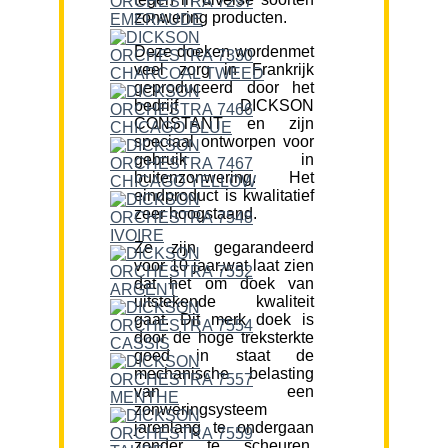
zonwering producten.
Deze doeken wordenmet
veel zorg in Frankrijk
geproduceerd door het
bedrijf DICKSON
CONSTANT en zijn
speciaal ontworpen voor
gebruik in
buitenzonwering. Het
eindproduct is kwalitatief
zeer hoogstaand.
Ze zijn gegarandeerd
voor 10 jaar,wat laat zien
dat het om doek van
uitstekende kwaliteit
gaat. Dit merk doek is
door de hoge treksterkte
goed in staat de
mechanische belasting
van een
zonweringsysteem
jarenlang te ondergaan
zonder te scheuren.