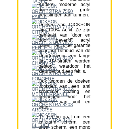
Kortom; moderne acryl
doeken die grote
belastingen aan kunnen.
Doeken van DICKSON
zijn 100% Acryl. Ze zijn
gemaakt van “door en
door geverfd” acryl
garen. Dit is de garantie
voor het behoud van de
kleur(en)voor een lange
tijd. UV-stralen worden
gestopt waardoor het
kleurbehoud een feit is.
Ook worden de doeken
voorzien van een anti
schimmel coating en
behandeld voor het
afstoten van vuil en
water.
“Of het nu gaat om een
knik-arm scherm, een
uitval scherm, een mono