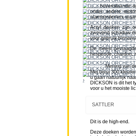
……bovenstaande opm
onder andere motor
alarmsystemen, waar
Acryl doeken zijn o
zwevend schaduw doe
voor gebruik binnensh
De meest gevraagde k
hesperide, chardon, a
Mening van de
Met bijna 300 kleure
u gaan natuurlijk naa
›
DICKSON is dit het ty
voor u het mooiste li
SATTLER
Dit is de high-end.
Deze doeken worden m