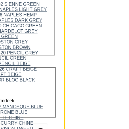
rmdoek