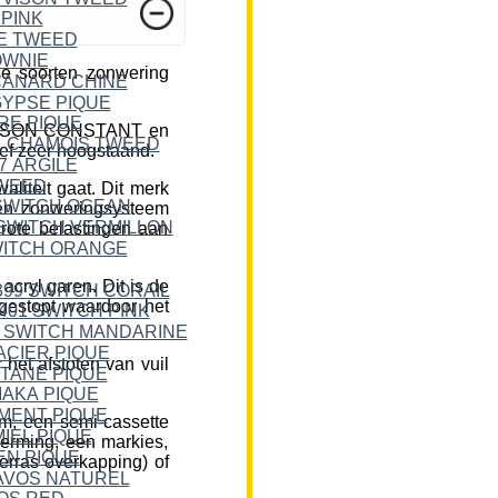
e soorten zonwering
DICKSON CONSTANT en
ief zeer hoogstaand.
liteit gaat. Dit merk
een zonweringsysteem
rote belastingen aan
cryl garen. Dit is de
 gestopt waardoor het
et afstoten van vuil
m, een semi-cassette
herming, een markies,
erras overkapping) of