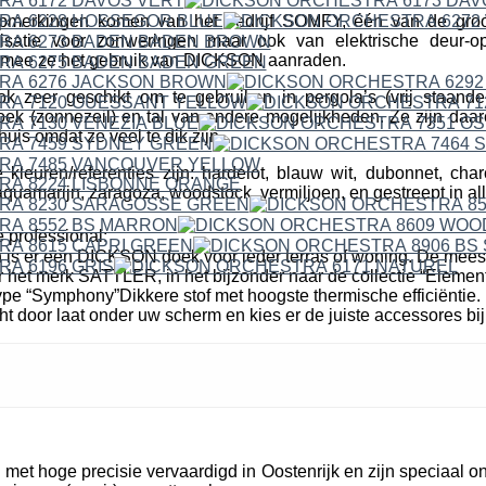
erkingen komen van het bedrijf SOMFY, één van de groo
isatie voor zonweringen maar ook van elektrische deur-o
mee ze het gebruik van DICKSON aanraden.
ok zeer geschikt om te gebruiken in pergola’s (vrij staande
k (zonnezeil) en tal van andere mogelijkheden. Ze zijn daare
uis omdat ze veel te dik zijn.
leuren/referenties zijn: hardelot, blauw wit, dubonnet, cha
quamarijn, zaragoza, woodstock, vermiljoen, en gestreept in all
 professional:
n is er een DICKSON doek voor ieder terras of woning. De mees
r het merk SATTLER, in het bijzonder naar de collectie “Elemen
pe “Symphony”Dikkere stof met hoogste thermische efficiëntie. 
cht door laat onder uw scherm en kies er de juiste accessores bij
et hoge precisie vervaardigd in Oostenrijk en zijn speciaal o