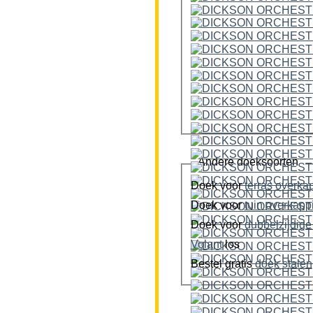
Andere doeksoorten
Doek voor
terras overka
Doek voor
tuin overkap
Doek voor
Volant
los
Bestel gratis
doek stalen