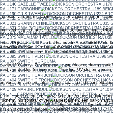
 doeken van het merk DICKSON het vaakst tegen in divers
met veel zorg in Frankrijk geproduceerd door het bedrijf 
en voor gebruik in buitenzonwering. Het eindproduct is kwalitat
 voor 10 jaar,wat laat zien dat het om doek van uitstekende kwa
e treksterkte goed in staat de mechanische belasting van 
aan zonder te scheuren. Kortom; moderne acryl doeken die g
ijn 100% Acryl. Ze zijn gemaakt van “door en door geverfd” a
houd van de kleur(en)voor een lange tijd. UV-stralen worden
s.
n voorzien van een anti schimmel coating en behandeld voor h
een knik-arm scherm, een uitval scherm, een mono blok scher
 scherm, horizontaal of verticaalbespannen, een balkon afsc
projectie scherm, een dubbelzijdige of enkelzijdige pergola (t
fel is en of deze nu manueel of elektrisch bediend wordt…….”