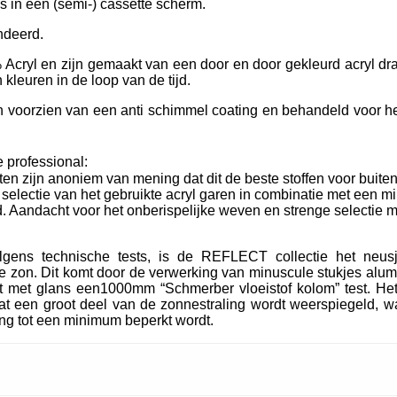
ls in een (semi-) cassette scherm.
ndeerd.
Acryl en zijn gemaakt van een door en door gekleurd acryl dra
kleuren in de loop van de tijd.
oorzien van een anti schimmel coating en behandeld voor het
 professional:
ten zijn anoniem van mening dat dit de beste stoffen voor buiten
e selectie van het gebruikte acryl garen in combinatie met een m
. Aandacht voor het onberispelijke weven en strenge selectie m
lgens technische tests, is de REFLECT collectie het neu
 zon. Dit komt door de verwerking van minuscule stukjes alum
t met glans een1000mm “Schmerber vloeistof kolom” test. Het
t een groot deel van de zonnestraling wordt weerspiegeld, wa
ing tot een minimum beperkt wordt.