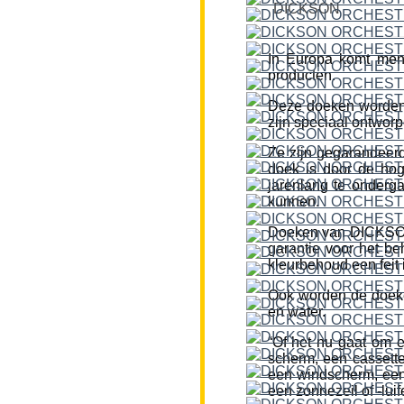
DICKSON
In Europa komt men
producten.
Deze doeken worden
zijn speciaal ontworp
Ze zijn gegarandeerd
doek is door de hog
jarenlang te onderg
kunnen.
Doeken van DICKSON z
garantie voor het be
kleurbehoud een feit i
Ook worden de doeke
en water.
“Of het nu gaat om 
scherm, een cassette
een windscherm, een 
een zonnezeil of -lui