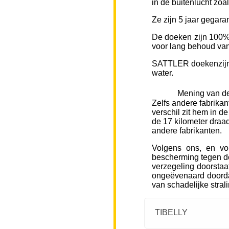
in de buitenlucht zoa
Ze zijn 5 jaar gegara
De doeken zijn 100% 
voor lang behoud van 
SATTLER doekenzijn v
water.
Mening van de
Zelfs andere fabrikan
verschil zit hem in d
de 17 kilometer draad
andere fabrikanten.
Volgens ons, en vo
bescherming tegen de
verzegeling doorstaa
ongeëvenaard doorda
van schadelijke stral
TIBELLY