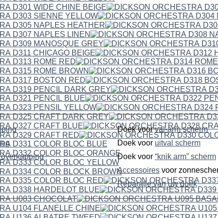
pping
Doek voor
val-arm scherm
ping
Doek voor
uitval scherm
dubbelzijdige overkapping
Doek voor
“knik arm” scherm
Accessoires
voor zonnesche
Reparatie van uw doek