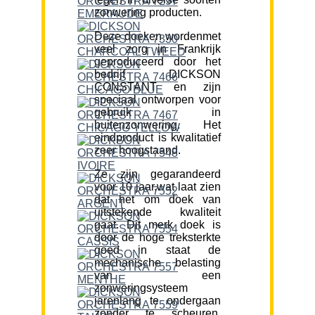
zonwering producten.
Deze doeken wordenmet
veel zorg in Frankrijk
geproduceerd door het
bedrijf DICKSON
CONSTANT en zijn
speciaal ontworpen voor
gebruik in
buitenzonwering. Het
eindproduct is kwalitatief
zeer hoogstaand.
Ze zijn gegarandeerd
voor 10 jaar,wat laat zien
dat het om doek van
uitstekende kwaliteit
gaat. Dit merk doek is
door de hoge treksterkte
goed in staat de
mechanische belasting
van een
zonweringsysteem
jarenlang te ondergaan
zonder te scheuren.