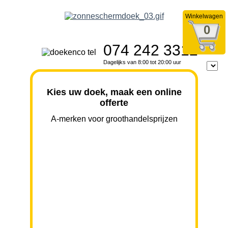
Winkelwagen
0
074 242 3312
Dagelijks van 8:00 tot 20:00 uur
Kies uw doek, maak een online
offerte
A-merken voor groothandelsprijzen
BREEDTE
UITVAL
HOOGTE