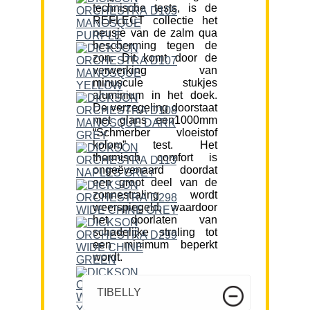
technische tests, is de
REFLECT collectie het
neusje van de zalm qua
bescherming tegen de
zon. Dit komt door de
verwerking van
minuscule stukjes
aluminium in het doek.
De verzegeling doorstaat
met glans een1000mm
“Schmerber vloeistof
kolom” test. Het
thermisch comfort is
ongeëvenaard doordat
een groot deel van de
zonnestraling wordt
weerspiegeld, waardoor
het doorlaten van
schadelijke straling tot
een minimum beperkt
wordt.
TIBELLY