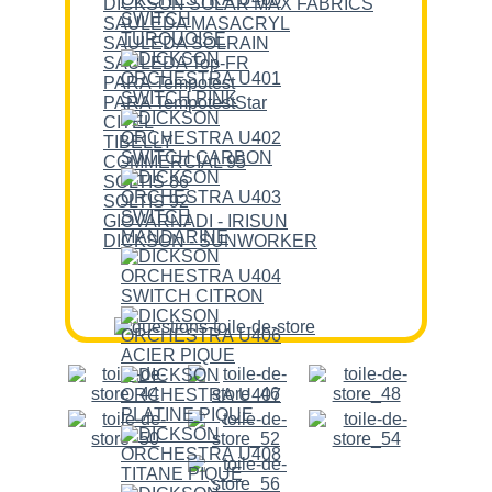
DICKSON SOLAR MAX FABRICS
SAULEDA MASACRYL
SAULEDA SOLRAIN
SAULEDA Top-FR
PARA Tempotest
PARA TempotestStar
CITEL
TIBELLY
COMMERCIAL 95
SOLTIS 86
SOLTIS 92
GIOVARNADI - IRISUN
DICKSON - SUNWORKER