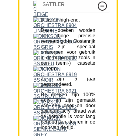
SATTLER
Dit is de high-end.
Deze doeken worden
met hoge precisie
vervaardigd in Oostenrijk
en zijn speciaal
ontworpen voor gebruik
in de buitenlucht zoals in
een (semi-) cassette
scherm.
Ze zijn 5 jaar
gegarandeerd.
De doeken zijn 100%
Acryl en zijn gemaakt
van een door en door
gekleurd acryl draad wat
de garantie is voor lang
behoud van kleuren in de
loop van de tijd.