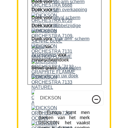
Doek voor
val-arm scherm
Doek voor
tuin overkapping
Doek voor
uitval scherm
Doek voor
dubbelzijdige
overkapping
Doek voor
“knik arm” scherm
Volant
los
Accessoires
voor
zonneschermdoek
Bestel gratis
doek stalen
Reparatie van uw doek
DICKSON
In Europa komt men
doeken van het merk
DICKSON het vaakst
tegen in diverse soorten