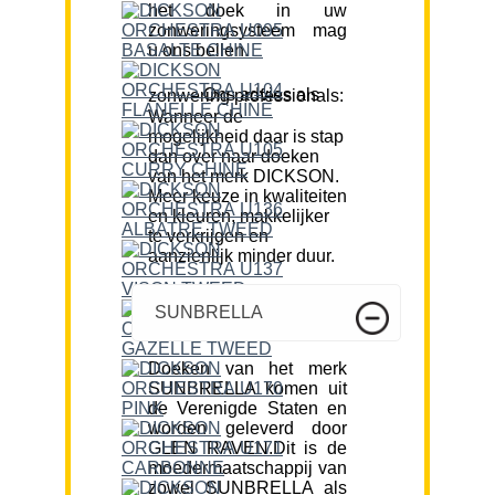
het doek in uw
zonweringsysteem mag
u ons bellen.
Ons advies als zonwering professionals:
Wanneer de
mogelijkheid daar is stap
dan over naar doeken
van het merk DICKSON.
Meer keuze in kwaliteiten
en kleuren, makkelijker
te verkrijgen en
aanzienlijk minder duur.
SUNBRELLA
Doeken van het merk
SUNBRELLA komen uit
de Verenigde Staten en
worden geleverd door
GLEN RAVEN.Dit is de
moedermaatschappij van
zowel SUNBRELLA als