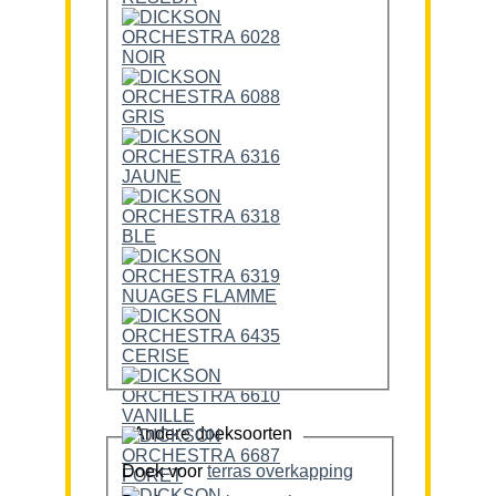
Andere doeksoorten
Doek voor
terras overkapping