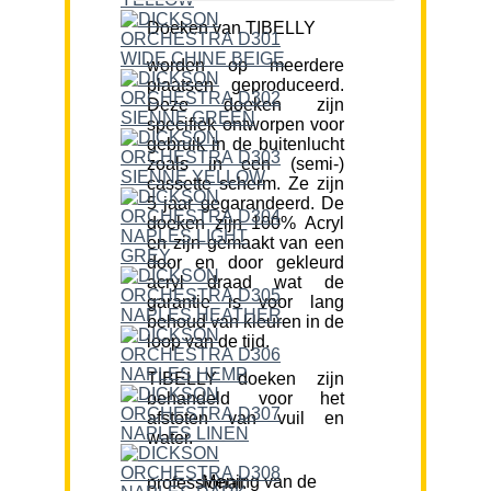
Doeken van TIBELLY
worden op meerdere
plaatsen geproduceerd.
Deze doeken zijn
specifiek ontworpen voor
gebruik in de buitenlucht
zoals in een (semi-)
cassette scherm. Ze zijn
5 jaar gegarandeerd. De
doeken zijn 100% Acryl
en zijn gemaakt van een
door en door gekleurd
acryl draad wat de
garantie is voor lang
behoud van kleuren in de
loop van de tijd.
TIBELLY doeken zijn
behandeld voor het
afstoten van vuil en
water.
Mening van de professional: