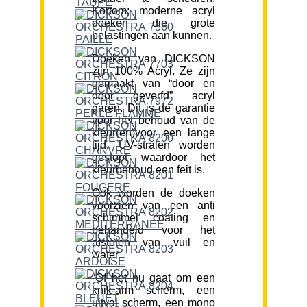
Kortom; moderne acryl
doeken die grote
belastingen aan kunnen.
Doeken van DICKSON
zijn 100% Acryl. Ze zijn
gemaakt van “door en
door geverfd” acryl
garen. Dit is de garantie
voor het behoud van de
kleur(en)voor een lange
tijd. UV-stralen worden
gestopt waardoor het
kleurbehoud een feit is.
Ook worden de doeken
voorzien van een anti
schimmel coating en
behandeld voor het
afstoten van vuil en
water.
“Of het nu gaat om een
knik-arm scherm, een
uitval scherm, een mono