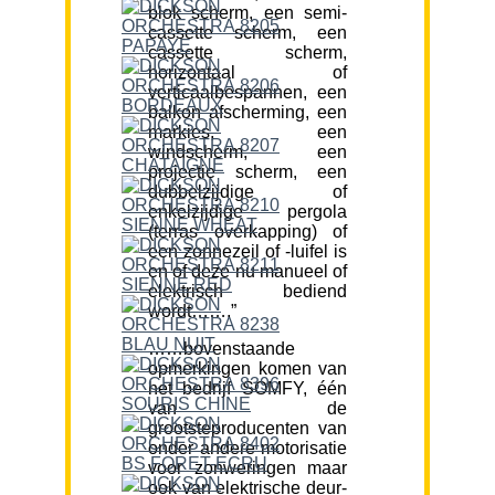
blok scherm, een semi-
cassette scherm, een
cassette scherm,
horizontaal of
verticaalbespannen, een
balkon afscherming, een
markies, een
windscherm, een
projectie scherm, een
dubbelzijdige of
enkelzijdige pergola
(terras overkapping) of
een zonnezeil of -luifel is
en of deze nu manueel of
elektrisch bediend
wordt…….”
……bovenstaande
opmerkingen komen van
het bedrijf SOMFY, één
van de
grootsteproducenten van
onder andere motorisatie
voor zonweringen maar
ook van elektrische deur-