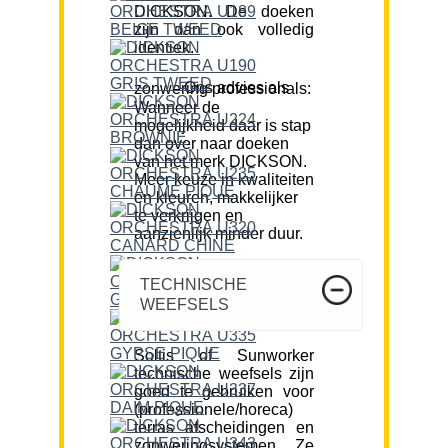
DICKSON. De doeken
zijn dan ook volledig
identiek.
Ons advies als zonwering professionals:
Wanneer de
mogelijkheid daar is stap
dan over naar doeken
van het merk DICKSON.
Meer keuze in kwaliteiten
en kleuren, makkelijker
te verkrijgen en
aanzienlijk minder duur.
TECHNISCHE
WEEFSELS
Soltis of Sunworker
technische weefsels zijn
goed te gebruiken voor
(professionele/horeca)
terras afscheidingen en
zonweringsystemen. Ze