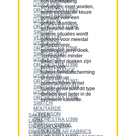
een overkapping
vervangen moet worden,
wordt meestal de keuze
gemaakt voor een
gelijke, duurdere,
technische stof. In
andere situaties wordt
gekozen voor meestal
gekozen voor,
goedkoper, acryl doek.
Technische, minder
dikke, acryl doeken zijn
perfect voor
balkon-/windafscherming
of een roll-up
zonnescherm. In het
laatste geval past dit type
doeken veel beter in de
eventuele cassette.
SATTLER
LATIM
DICKSON OPERA
DICKSON SOLAR FABRICS