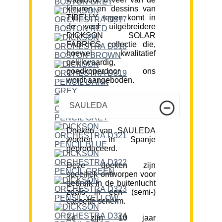
kleuren en dessins van
TIBELLY tegen komt in
de veel uitgebreidere
DICKSON SOLAR
FABRICS collectie die,
hoewel kwalitatief
gelijkwaardig,
goedkoperdoor ons
wordt aangeboden.
SAULEDA
Doeken van SAULEDA
worden in Spanje
geproduceerd.
Deze doeken zijn
specifiek ontworpen voor
gebruik in de buitenlucht
zoals in een (semi-)
cassette scherm.
Ze zijn 10 jaar