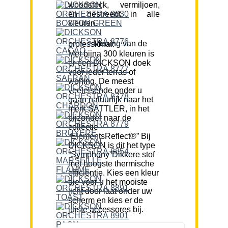
woodstock, vermiljoen,
en gestreept in alle
kleuren.
Mening van de professional:
Met bijna 300 kleuren is
er een DICKSON doek
voor ieder terras of
woning. De meest
veeleisende onder u
gaan natuurlijk naar het
merk SATTLER, in het
bijzonder naar de
collectie
“ElementsReflect®” Bij
DICKSON is dit het type
“Symphony”Dikkere stof
met hoogste thermische
efficiëntie. Kies een kleur
die voor u het mooiste
licht door laat onder uw
scherm en kies er de
juiste accessores bij.