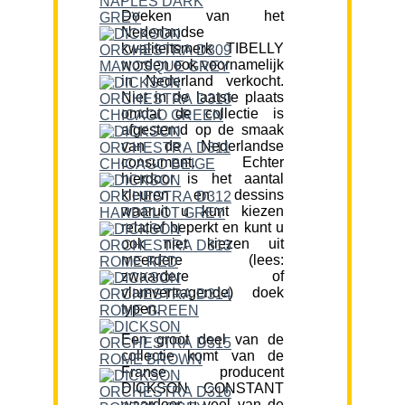
Doeken van het
Nederlandse
kwaliteitsmerk TIBELLY
worden ook voornamelijk
in Nederland verkocht.
Niet in de laatste plaats
omdat de collectie is
afgestemd op de smaak
van de Nederlandse
consument. Echter
hierdoor is het aantal
kleuren en dessins
waaruit u kunt kiezen
relatief beperkt en kunt u
ook niet kiezen uit
meerdere (lees:
zwaardere of
vlamvertragende) doek
typen.
Een groot deel van de
collectie komt van de
Franse producent
DICKSON CONSTANT
waardoor u veel van de