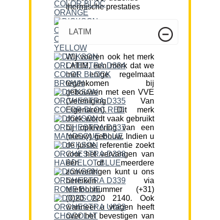
thermische prestaties
LATIM
Wij voeren ook het merk
LATIM, een merk dat we
met enige regelmaat
tegenkomen bij
gebouwen met een VVE
(Vereniging Van
Eigenaren). Dit merk
doek wordt vaak gebruikt
bij oplevering van een
(nieuw) gebouw. Indien u
de juiste referentie zoekt
voor het vervangen van
één of meerdere
zonweringen kunt u ons
bereiken via
telefoonnummer (+31)
(0)20 220 2140. Ook
wanneer u vragen heeft
over het bevestigen van