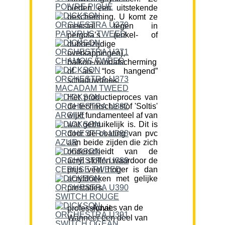
bieden een uitstekende
bescherming. U komt ze
meestal tegen in
pergola’s (enkel- of
dubbelzijdige
overkappingen),
balkon-/windafscherming
of als “los hangend”
schaduwdoek.
Het productieproces van
de technische stof 'Soltis'
wijkt fundamenteel af van
wat gebruikelijk is. Dit is
door de coating van pvc
aan beide zijden die zich
onderscheidt van de
acryl stoffen waardoor de
prijs veel hoger is dan
acryldoeken met gelijke
prestaties.
Advies van de professional:
Wanneer een deel van