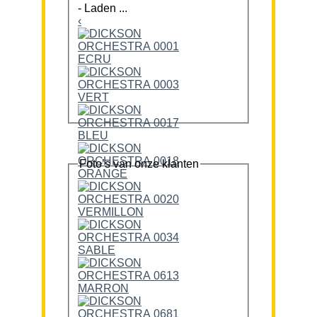
-
Laden ...
‹
Foto’s van onze klanten