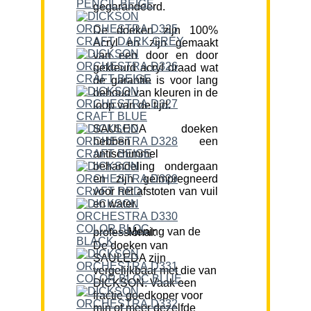
gegarandeerd.
De doeken zijn 100%
Acryl en zijn gemaakt
van een door en door
gekleurd acryl draad wat
de garantie is voor lang
behoud van kleuren in de
loop van de tijd.
SAULEDA doeken
hebben een
antischimmel
behandeling ondergaan
en zijn geïmpregneerd
voor het afstoten van vuil
en water.
Mening van de professional:
De doeken van
SAULEDA zijn
vergelijkbaar met die van
DICKSON. Vaak een
fractie goedkoper voor
min of meer dezelfde