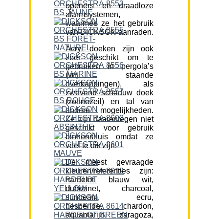
openers en draadloze
alarmsystemen,
waarmee ze het gebruik
van DICKSON aanraden.
Acryl doeken zijn ook
zeer geschikt om te
gebruiken in pergola’s
(vrij staande
overkappingen), als
zwevend schaduw doek
(zonnezeil) en tal van
andere mogelijkheden.
Ze zijn daarentegen niet
geschikt voor gebruik
binnenshuis omdat ze
veel te dik zijn.
De meest gevraagde
kleuren/referenties zijn:
hardelot, blauw wit,
dubonnet, charcoal,
sunbeam, ecru,
hesperide, chardon,
aquamarijn, zaragoza,