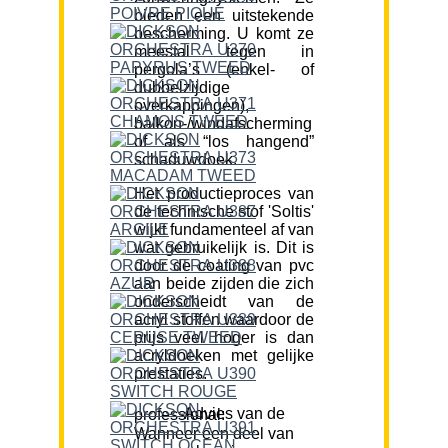
bieden een uitstekende
bescherming. U komt ze
meestal tegen in
pergola’s (enkel- of
dubbelzijdige
overkappingen),
balkon-/windafscherming
of als “los hangend”
schaduwdoek.
Het productieproces van
de technische stof 'Soltis'
wijkt fundamenteel af van
wat gebruikelijk is. Dit is
door de coating van pvc
aan beide zijden die zich
onderscheidt van de
acryl stoffen waardoor de
prijs veel hoger is dan
acryldoeken met gelijke
prestaties.
Advies van de professional:
Wanneer een deel van