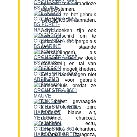
openers en draadloze
alarmsystemen,
waarmee ze het gebruik
van DICKSON aanraden.
Acryl doeken zijn ook
zeer geschikt om te
gebruiken in pergola’s
(vrij staande
overkappingen), als
zwevend schaduw doek
(zonnezeil) en tal van
andere mogelijkheden.
Ze zijn daarentegen niet
geschikt voor gebruik
binnenshuis omdat ze
veel te dik zijn.
De meest gevraagde
kleuren/referenties zijn:
hardelot, blauw wit,
dubonnet, charcoal,
sunbeam, ecru,
hesperide, chardon,
aquamarijn, zaragoza,