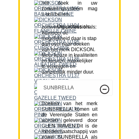
het doek in uw
zonweringsysteem mag
u ons bellen.
Ons advies als zonwering professionals:
Wanneer de
mogelijkheid daar is stap
dan over naar doeken
van het merk DICKSON.
Meer keuze in kwaliteiten
en kleuren, makkelijker
te verkrijgen en
aanzienlijk minder duur.
SUNBRELLA
Doeken van het merk
SUNBRELLA komen uit
de Verenigde Staten en
worden geleverd door
GLEN RAVEN.Dit is de
moedermaatschappij van
zowel SUNBRELLA als