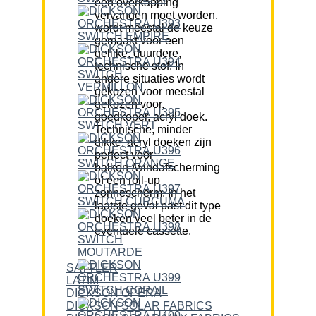
een overkapping
vervangen moet worden,
wordt meestal de keuze
gemaakt voor een
gelijke, duurdere,
technische stof. In
andere situaties wordt
gekozen voor meestal
gekozen voor,
goedkoper, acryl doek.
Technische, minder
dikke, acryl doeken zijn
perfect voor
balkon-/windafscherming
of een roll-up
zonnescherm. In het
laatste geval past dit type
doeken veel beter in de
eventuele cassette.
SATTLER
LATIM
DICKSON OPERA
DICKSON SOLAR FABRICS