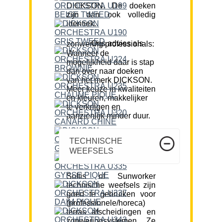
DICKSON. De doeken
zijn dan ook volledig
identiek.
Ons advies als zonwering professionals:
Wanneer de
mogelijkheid daar is stap
dan over naar doeken
van het merk DICKSON.
Meer keuze in kwaliteiten
en kleuren, makkelijker
te verkrijgen en
aanzienlijk minder duur.
TECHNISCHE
WEEFSELS
Soltis of Sunworker
technische weefsels zijn
goed te gebruiken voor
(professionele/horeca)
terras afscheidingen en
zonweringsystemen. Ze