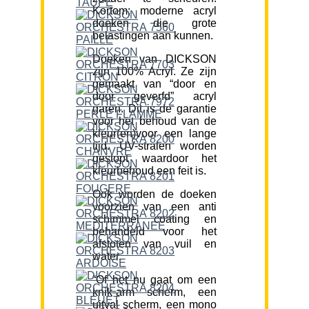
Kortom; moderne acryl
doeken die grote
belastingen aan kunnen.
Doeken van DICKSON
zijn 100% Acryl. Ze zijn
gemaakt van “door en
door geverfd” acryl
garen. Dit is de garantie
voor het behoud van de
kleur(en)voor een lange
tijd. UV-stralen worden
gestopt waardoor het
kleurbehoud een feit is.
Ook worden de doeken
voorzien van een anti
schimmel coating en
behandeld voor het
afstoten van vuil en
water.
“Of het nu gaat om een
knik-arm scherm, een
uitval scherm, een mono