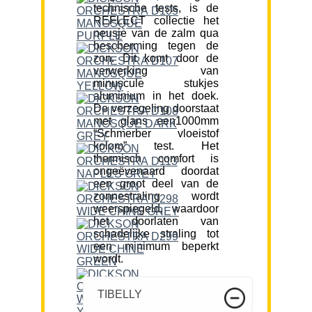
technische tests, is de
REFLECT collectie het
neusje van de zalm qua
bescherming tegen de
zon. Dit komt door de
verwerking van
minuscule stukjes
aluminium in het doek.
De verzegeling doorstaat
met glans een1000mm
“Schmerber vloeistof
kolom” test. Het
thermisch comfort is
ongeëvenaard doordat
een groot deel van de
zonnestraling wordt
weerspiegeld, waardoor
het doorlaten van
schadelijke straling tot
een minimum beperkt
wordt.
TIBELLY