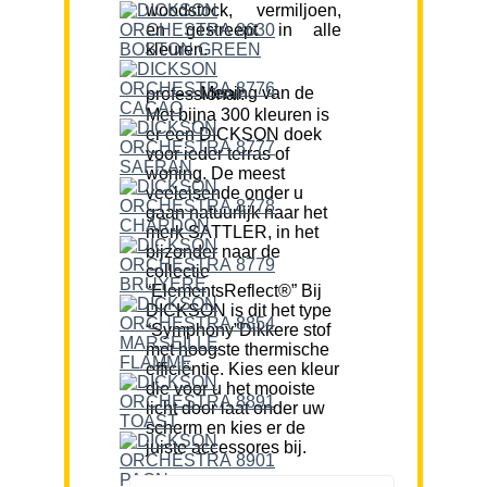
woodstock, vermiljoen,
en gestreept in alle
kleuren.
Mening van de professional:
Met bijna 300 kleuren is
er een DICKSON doek
voor ieder terras of
woning. De meest
veeleisende onder u
gaan natuurlijk naar het
merk SATTLER, in het
bijzonder naar de
collectie
“ElementsReflect®” Bij
DICKSON is dit het type
“Symphony”Dikkere stof
met hoogste thermische
efficiëntie. Kies een kleur
die voor u het mooiste
licht door laat onder uw
scherm en kies er de
juiste accessores bij.