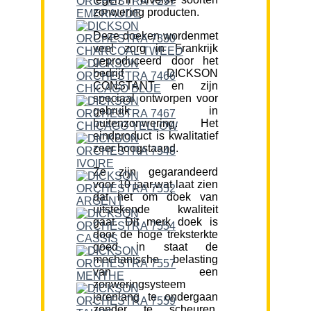
zonwering producten.
Deze doeken wordenmet
veel zorg in Frankrijk
geproduceerd door het
bedrijf DICKSON
CONSTANT en zijn
speciaal ontworpen voor
gebruik in
buitenzonwering. Het
eindproduct is kwalitatief
zeer hoogstaand.
Ze zijn gegarandeerd
voor 10 jaar,wat laat zien
dat het om doek van
uitstekende kwaliteit
gaat. Dit merk doek is
door de hoge treksterkte
goed in staat de
mechanische belasting
van een
zonweringsysteem
jarenlang te ondergaan
zonder te scheuren.