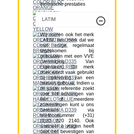
thermische prestaties
LATIM
Wij voeren ook het merk
LATIM, een merk dat we
met enige regelmaat
tegenkomen bij
gebouwen met een VVE
(Vereniging Van
Eigenaren). Dit merk
doek wordt vaak gebruikt
bij oplevering van een
(nieuw) gebouw. Indien u
de juiste referentie zoekt
voor het vervangen van
één of meerdere
zonweringen kunt u ons
bereiken via
telefoonnummer (+31)
(0)20 220 2140. Ook
wanneer u vragen heeft
over het bevestigen van