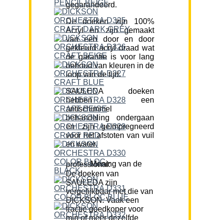
gegarandeerd.
De doeken zijn 100%
Acryl en zijn gemaakt
van een door en door
gekleurd acryl draad wat
de garantie is voor lang
behoud van kleuren in de
loop van de tijd.
SAULEDA doeken
hebben een
antischimmel
behandeling ondergaan
en zijn geïmpregneerd
voor het afstoten van vuil
en water.
Mening van de professional:
De doeken van
SAULEDA zijn
vergelijkbaar met die van
DICKSON. Vaak een
fractie goedkoper voor
min of meer dezelfde