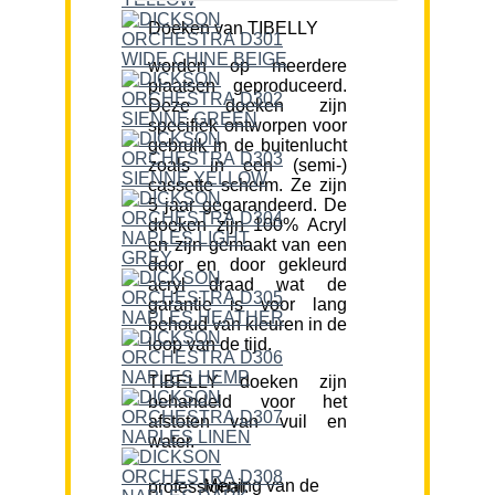
Doeken van TIBELLY
worden op meerdere
plaatsen geproduceerd.
Deze doeken zijn
specifiek ontworpen voor
gebruik in de buitenlucht
zoals in een (semi-)
cassette scherm. Ze zijn
5 jaar gegarandeerd. De
doeken zijn 100% Acryl
en zijn gemaakt van een
door en door gekleurd
acryl draad wat de
garantie is voor lang
behoud van kleuren in de
loop van de tijd.
TIBELLY doeken zijn
behandeld voor het
afstoten van vuil en
water.
Mening van de professional: