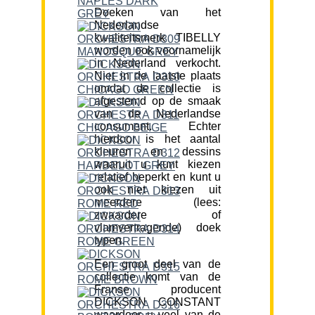
Doeken van het
Nederlandse
kwaliteitsmerk TIBELLY
worden ook voornamelijk
in Nederland verkocht.
Niet in de laatste plaats
omdat de collectie is
afgestemd op de smaak
van de Nederlandse
consument. Echter
hierdoor is het aantal
kleuren en dessins
waaruit u kunt kiezen
relatief beperkt en kunt u
ook niet kiezen uit
meerdere (lees:
zwaardere of
vlamvertragende) doek
typen.
Een groot deel van de
collectie komt van de
Franse producent
DICKSON CONSTANT
waardoor u veel van de