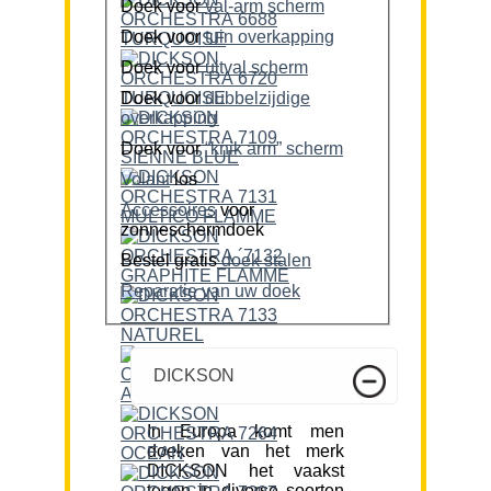
Doek voor
val-arm scherm
Doek voor
tuin overkapping
Doek voor
uitval scherm
Doek voor
dubbelzijdige
overkapping
Doek voor
“knik arm” scherm
Volant
los
Accessoires
voor
zonneschermdoek
Bestel gratis
doek stalen
Reparatie van uw doek
DICKSON
In Europa komt men
doeken van het merk
DICKSON het vaakst
tegen in diverse soorten