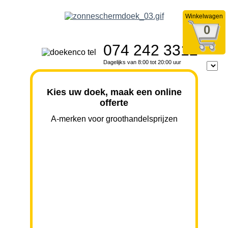
Winkelwagen
0
074 242 3312
Dagelijks van 8:00 tot 20:00 uur
Kies uw doek, maak een online
offerte
A-merken voor groothandelsprijzen
BREEDTE
UITVAL
HOOGTE