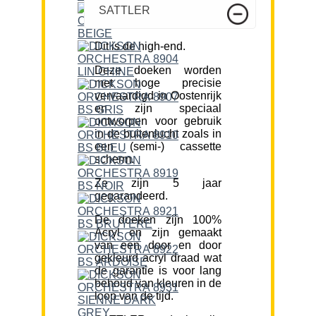
SATTLER
Dit is de high-end.
Deze doeken worden
met hoge precisie
vervaardigd in Oostenrijk
en zijn speciaal
ontworpen voor gebruik
in de buitenlucht zoals in
een (semi-) cassette
scherm.
Ze zijn 5 jaar
gegarandeerd.
De doeken zijn 100%
Acryl en zijn gemaakt
van een door en door
gekleurd acryl draad wat
de garantie is voor lang
behoud van kleuren in de
loop van de tijd.