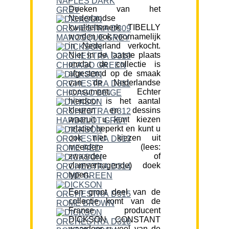
Doeken van het
Nederlandse
kwaliteitsmerk TIBELLY
worden ook voornamelijk
in Nederland verkocht.
Niet in de laatste plaats
omdat de collectie is
afgestemd op de smaak
van de Nederlandse
consument. Echter
hierdoor is het aantal
kleuren en dessins
waaruit u kunt kiezen
relatief beperkt en kunt u
ook niet kiezen uit
meerdere (lees:
zwaardere of
vlamvertragende) doek
typen.
Een groot deel van de
collectie komt van de
Franse producent
DICKSON CONSTANT
waardoor u veel van de