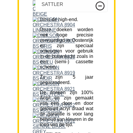
SATTLER
Dit is de high-end.
Deze doeken worden
met hoge precisie
vervaardigd in Oostenrijk
en zijn speciaal
ontworpen voor gebruik
in de buitenlucht zoals in
een (semi-) cassette
scherm.
Ze zijn 5 jaar
gegarandeerd.
De doeken zijn 100%
Acryl en zijn gemaakt
van een door en door
gekleurd acryl draad wat
de garantie is voor lang
behoud van kleuren in de
loop van de tijd.