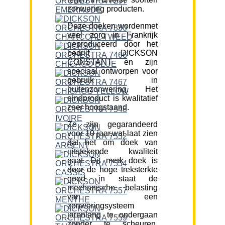
zonwering producten.
Deze doeken wordenmet
veel zorg in Frankrijk
geproduceerd door het
bedrijf DICKSON
CONSTANT en zijn
speciaal ontworpen voor
gebruik in
buitenzonwering. Het
eindproduct is kwalitatief
zeer hoogstaand.
Ze zijn gegarandeerd
voor 10 jaar,wat laat zien
dat het om doek van
uitstekende kwaliteit
gaat. Dit merk doek is
door de hoge treksterkte
goed in staat de
mechanische belasting
van een
zonweringsysteem
jarenlang te ondergaan
zonder te scheuren.