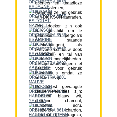
openers en draadloze
alarmsystemen,
waarmee ze het gebruik
van DICKSON aanraden.
Acryl doeken zijn ook
zeer geschikt om te
gebruiken in pergola’s
(vrij staande
overkappingen), als
zwevend schaduw doek
(zonnezeil) en tal van
andere mogelijkheden.
Ze zijn daarentegen niet
geschikt voor gebruik
binnenshuis omdat ze
veel te dik zijn.
De meest gevraagde
kleuren/referenties zijn:
hardelot, blauw wit,
dubonnet, charcoal,
sunbeam, ecru,
hesperide, chardon,
aquamarijn, zaragoza,