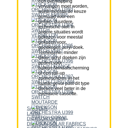
een overkapping
vervangen moet worden,
wordt meestal de keuze
gemaakt voor een
gelijke, duurdere,
technische stof. In
andere situaties wordt
gekozen voor meestal
gekozen voor,
goedkoper, acryl doek.
Technische, minder
dikke, acryl doeken zijn
perfect voor
balkon-/windafscherming
of een roll-up
zonnescherm. In het
laatste geval past dit type
doeken veel beter in de
eventuele cassette.
SATTLER
LATIM
DICKSON OPERA
DICKSON SOLAR FABRICS