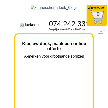
Winkelwagen
0
074 242 3312
Dagelijks van 8:00 tot 20:00 uur
Kies uw doek, maak een online
offerte
A-merken voor groothandelsprijzen
BREEDTE
UITVAL
HOOGTE