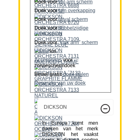
Doek voor
val-arm scherm
Doek voor
tuin overkapping
Doek voor
uitval scherm
Doek voor
dubbelzijdige
overkapping
Doek voor
“knik arm” scherm
Volant
los
Accessoires
voor
zonneschermdoek
Bestel gratis
doek stalen
Reparatie van uw doek
DICKSON
In Europa komt men
doeken van het merk
DICKSON het vaakst
tegen in diverse soorten