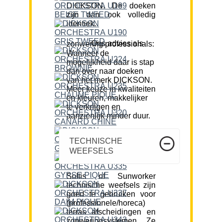
DICKSON. De doeken
zijn dan ook volledig
identiek.
Ons advies als zonwering professionals:
Wanneer de
mogelijkheid daar is stap
dan over naar doeken
van het merk DICKSON.
Meer keuze in kwaliteiten
en kleuren, makkelijker
te verkrijgen en
aanzienlijk minder duur.
TECHNISCHE
WEEFSELS
Soltis of Sunworker
technische weefsels zijn
goed te gebruiken voor
(professionele/horeca)
terras afscheidingen en
zonweringsystemen. Ze