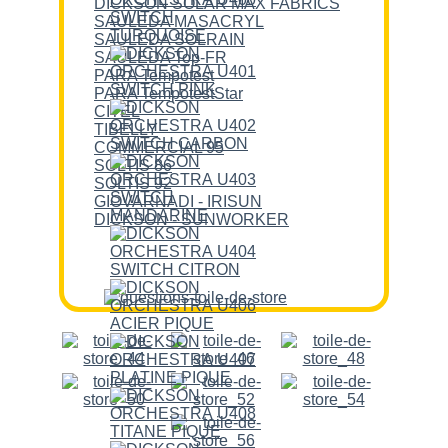
DICKSON SOLAR MAX FABRICS
SAULEDA MASACRYL
SAULEDA SOLRAIN
SAULEDA Top-FR
PARA Tempotest
PARA TempotestStar
CITEL
TIBELLY
COMMERCIAL 95
SOLTIS 86
SOLTIS 92
GIOVARNADI - IRISUN
DICKSON - SUNWORKER