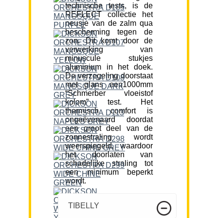
technische tests, is de
REFLECT collectie het
neusje van de zalm qua
bescherming tegen de
zon. Dit komt door de
verwerking van
minuscule stukjes
aluminium in het doek.
De verzegeling doorstaat
met glans een1000mm
“Schmerber vloeistof
kolom” test. Het
thermisch comfort is
ongeëvenaard doordat
een groot deel van de
zonnestraling wordt
weerspiegeld, waardoor
het doorlaten van
schadelijke straling tot
een minimum beperkt
wordt.
TIBELLY