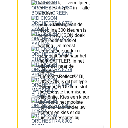
woodstock, vermiljoen,
en gestreept in alle
kleuren.
Mening van de professional:
Met bijna 300 kleuren is
er een DICKSON doek
voor ieder terras of
woning. De meest
veeleisende onder u
gaan natuurlijk naar het
merk SATTLER, in het
bijzonder naar de
collectie
“ElementsReflect®” Bij
DICKSON is dit het type
“Symphony”Dikkere stof
met hoogste thermische
efficiëntie. Kies een kleur
die voor u het mooiste
licht door laat onder uw
scherm en kies er de
juiste accessores bij.