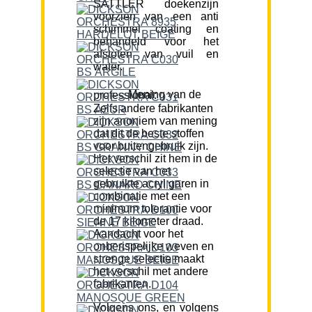
SATTLER doekenzijn
voorzien van een anti
schimmel coating en
behandeld voor het
afstoten van vuil en
water.
Mening van de professional:
Zelfs andere fabrikanten
zijn anoniem van mening
dat dit de beste stoffen
voor buitengebruik zijn.
Het verschil zit hem in de
selectie van het
gebruikte acryl garen in
combinatie met een
minimum tolerantie voor
de 17 kilometer draad.
Aandacht voor het
onberispelijke weven en
strenge selectie maakt
het verschil met andere
fabrikanten.
Volgens ons, en volgens