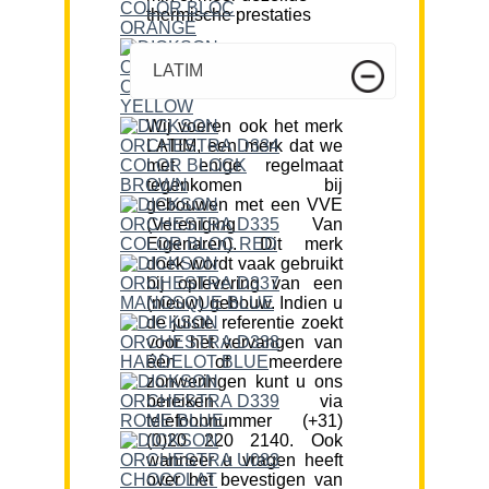
thermische prestaties
LATIM
Wij voeren ook het merk
LATIM, een merk dat we
met enige regelmaat
tegenkomen bij
gebouwen met een VVE
(Vereniging Van
Eigenaren). Dit merk
doek wordt vaak gebruikt
bij oplevering van een
(nieuw) gebouw. Indien u
de juiste referentie zoekt
voor het vervangen van
één of meerdere
zonweringen kunt u ons
bereiken via
telefoonnummer (+31)
(0)20 220 2140. Ook
wanneer u vragen heeft
over het bevestigen van