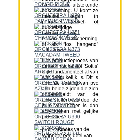
bieden een uitstekende
bescherming. U komt ze
meestal tegen in
pergola’s (enkel- of
dubbelzijdige
overkappingen),
balkon-/windafscherming
of als “los hangend”
schaduwdoek.
Het productieproces van
de technische stof 'Soltis'
wijkt fundamenteel af van
wat gebruikelijk is. Dit is
door de coating van pvc
aan beide zijden die zich
onderscheidt van de
acryl stoffen waardoor de
prijs veel hoger is dan
acryldoeken met gelijke
prestaties.
Advies van de professional:
Wanneer een deel van