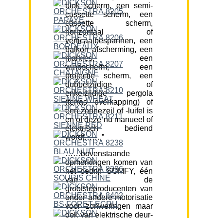
blok scherm, een semi-
cassette scherm, een
cassette scherm,
horizontaal of
verticaalbespannen, een
balkon afscherming, een
markies, een
windscherm, een
projectie scherm, een
dubbelzijdige of
enkelzijdige pergola
(terras overkapping) of
een zonnezeil of -luifel is
en of deze nu manueel of
elektrisch bediend
wordt…….”
……bovenstaande
opmerkingen komen van
het bedrijf SOMFY, één
van de
grootsteproducenten van
onder andere motorisatie
voor zonweringen maar
ook van elektrische deur-