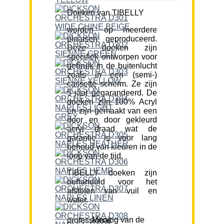
Doeken van TIBELLY
worden op meerdere
plaatsen geproduceerd.
Deze doeken zijn
specifiek ontworpen voor
gebruik in de buitenlucht
zoals in een (semi-)
cassette scherm. Ze zijn
5 jaar gegarandeerd. De
doeken zijn 100% Acryl
en zijn gemaakt van een
door en door gekleurd
acryl draad wat de
garantie is voor lang
behoud van kleuren in de
loop van de tijd.
TIBELLY doeken zijn
behandeld voor het
afstoten van vuil en
water.
Mening van de professional: