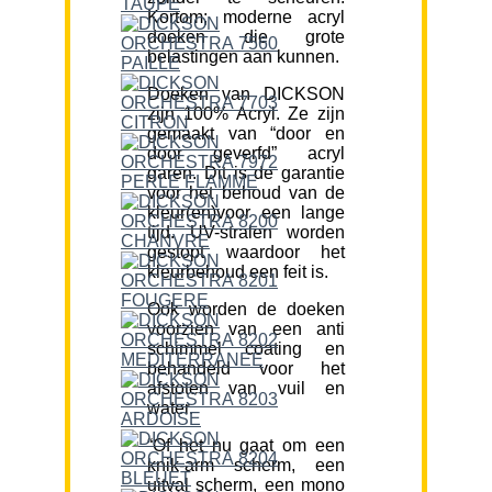
Kortom; moderne acryl
doeken die grote
belastingen aan kunnen.
Doeken van DICKSON
zijn 100% Acryl. Ze zijn
gemaakt van “door en
door geverfd” acryl
garen. Dit is de garantie
voor het behoud van de
kleur(en)voor een lange
tijd. UV-stralen worden
gestopt waardoor het
kleurbehoud een feit is.
Ook worden de doeken
voorzien van een anti
schimmel coating en
behandeld voor het
afstoten van vuil en
water.
“Of het nu gaat om een
knik-arm scherm, een
uitval scherm, een mono