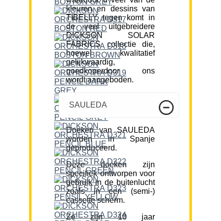
kleuren en dessins van
TIBELLY tegen komt in
de veel uitgebreidere
DICKSON SOLAR
FABRICS collectie die,
hoewel kwalitatief
gelijkwaardig,
goedkoperdoor ons
wordt aangeboden.
SAULEDA
Doeken van SAULEDA
worden in Spanje
geproduceerd.
Deze doeken zijn
specifiek ontworpen voor
gebruik in de buitenlucht
zoals in een (semi-)
cassette scherm.
Ze zijn 10 jaar