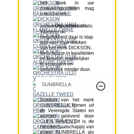
het doek in uw
zonweringsysteem mag
u ons bellen.
Ons advies als zonwering professionals:
Wanneer de
mogelijkheid daar is stap
dan over naar doeken
van het merk DICKSON.
Meer keuze in kwaliteiten
en kleuren, makkelijker
te verkrijgen en
aanzienlijk minder duur.
SUNBRELLA
Doeken van het merk
SUNBRELLA komen uit
de Verenigde Staten en
worden geleverd door
GLEN RAVEN.Dit is de
moedermaatschappij van
zowel SUNBRELLA als