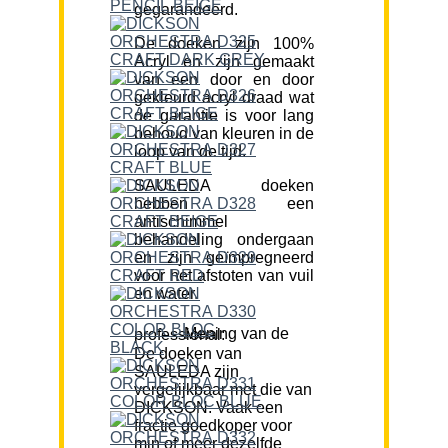
gegarandeerd.
De doeken zijn 100%
Acryl en zijn gemaakt
van een door en door
gekleurd acryl draad wat
de garantie is voor lang
behoud van kleuren in de
loop van de tijd.
SAULEDA doeken
hebben een
antischimmel
behandeling ondergaan
en zijn geïmpregneerd
voor het afstoten van vuil
en water.
Mening van de professional:
De doeken van
SAULEDA zijn
vergelijkbaar met die van
DICKSON. Vaak een
fractie goedkoper voor
min of meer dezelfde