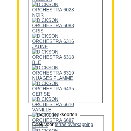
Andere doeksoorten
Doek voor
terras overkapping