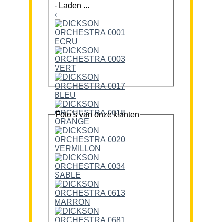
-
Laden ...
‹
Foto’s van onze klanten