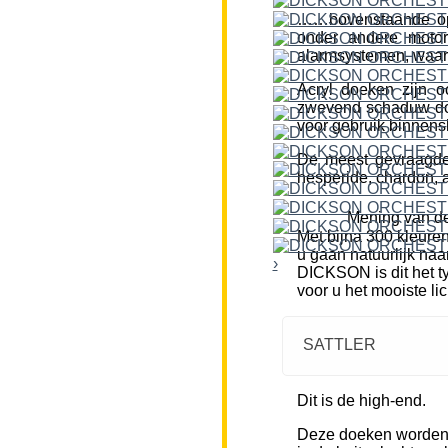
……bovenstaande opm
onder andere motor
alarmsystemen, waar
Acryl doeken zijn o
zwevend schaduw doe
voor gebruik binnensh
De meest gevraagde k
hesperide, chardon, a
Mening van de
Met bijna 300 kleure
u gaan natuurlijk naa
›
DICKSON is dit het ty
voor u het mooiste li
SATTLER
Dit is de high-end.
Deze doeken worden m