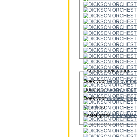
Andere doeksoorten
Doek voor
terras overka
Doek voor
tuin overkap
Doek voor
Volant
los
Bestel gratis
doek stalen