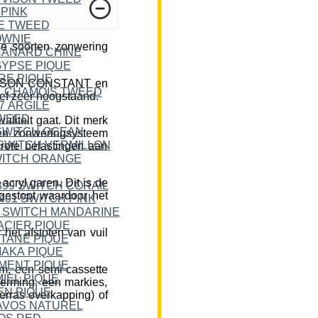
e soorten zonwering
DICKSON CONSTANT en
ief zeer hoogstaand.
liteit gaat. Dit merk
een zonweringsysteem
rote belastingen aan
cryl garen. Dit is de
 gestopt waardoor het
et afstoten van vuil
m, een semi-cassette
herming, een markies,
erras overkapping) of