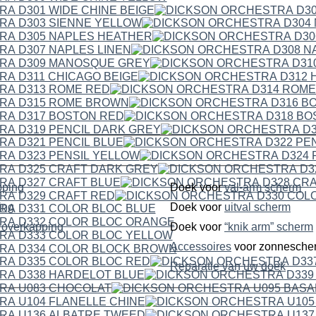
pping
Doek voor
val-arm scherm
ping
Doek voor
uitval scherm
dubbelzijdige overkapping
Doek voor
“knik arm” scherm
Accessoires
voor zonnesche
Reparatie van uw doek