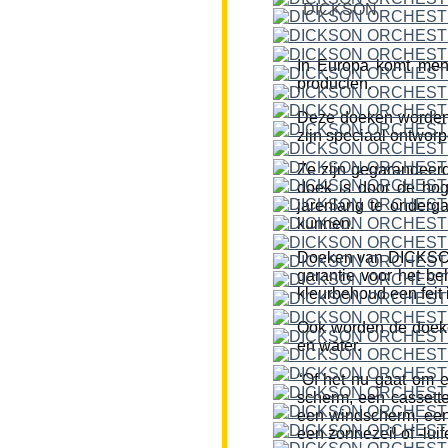
DICKSON
In Europa komt men
producten.
Deze doeken worden
zijn speciaal ontworp
Ze zijn gegarandeerd
doek is door de hog
jarenlang te onderg
kunnen.
Doeken van DICKSON z
garantie voor het be
kleurbehoud een feit i
Ook worden de doeke
en water.
“Of het nu gaat om 
scherm, een cassette
een windscherm, een 
een zonnezeil of -lui