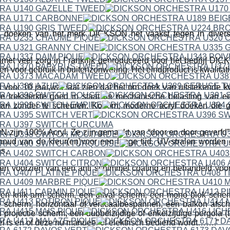
 doeken van het merk DICKSON het vaakst tegen in divers
met veel zorg in Frankrijk geproduceerd door het bedrijf 
en voor gebruik in buitenzonwering. Het eindproduct is kwalitat
 voor 10 jaar,wat laat zien dat het om doek van uitstekende kwa
e treksterkte goed in staat de mechanische belasting van 
aan zonder te scheuren. Kortom; moderne acryl doeken die g
ijn 100% Acryl. Ze zijn gemaakt van “door en door geverfd” a
houd van de kleur(en)voor een lange tijd. UV-stralen worden
s.
n voorzien van een anti schimmel coating en behandeld voor h
een knik-arm scherm, een uitval scherm, een mono blok scher
 scherm, horizontaal of verticaalbespannen, een balkon afsc
projectie scherm, een dubbelzijdige of enkelzijdige pergola (t
fel is en of deze nu manueel of elektrisch bediend wordt…….”