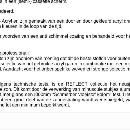
ls in een (semi-) cassette scherm.
ndeerd.
Acryl en zijn gemaakt van een door en door gekleurd acryl dra
kleuren in de loop van de tijd.
oorzien van een anti schimmel coating en behandeld voor het
 professional:
ten zijn anoniem van mening dat dit de beste stoffen voor buiten
e selectie van het gebruikte acryl garen in combinatie met een m
. Aandacht voor het onberispelijke weven en strenge selectie m
lgens technische tests, is de REFLECT collectie het neu
 zon. Dit komt door de verwerking van minuscule stukjes alum
t met glans een1000mm “Schmerber vloeistof kolom” test. Het
t een groot deel van de zonnestraling wordt weerspiegeld, wa
ing tot een minimum beperkt wordt.