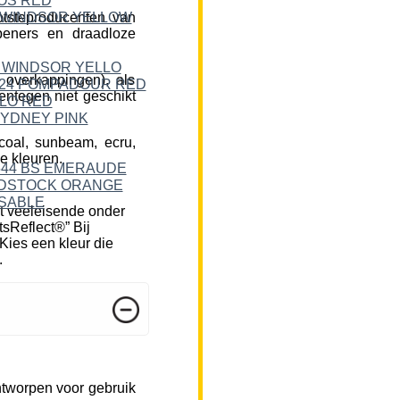
tsteproducenten van
peners en draadloze
 overkappingen), als
ntegen niet geschikt
rcoal, sunbeam, ecru,
e kleuren.
t veeleisende onder
tsReflect®” Bij
Kies een kleur die
.
ntworpen voor gebruik