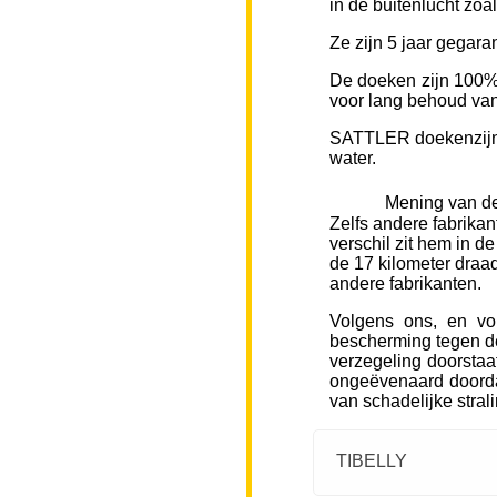
in de buitenlucht zoa
Ze zijn 5 jaar gegara
De doeken zijn 100% 
voor lang behoud van 
SATTLER doekenzijn v
water.
Mening van de
Zelfs andere fabrikan
verschil zit hem in d
de 17 kilometer draad
andere fabrikanten.
Volgens ons, en vo
bescherming tegen de
verzegeling doorstaa
ongeëvenaard doorda
van schadelijke stral
TIBELLY