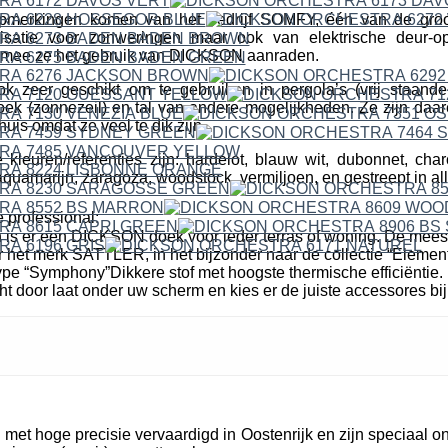
erkingen komen van het bedrijf SOMFY, één van de groo
isatie voor zonweringen maar ook van elektrische deur-o
mee ze het gebruik van DICKSON aanraden.
ok zeer geschikt om te gebruiken in pergola’s (vrij staande
k (zonnezeil) en tal van andere mogelijkheden. Ze zijn daare
uis omdat ze veel te dik zijn.
leuren/referenties zijn: hardelot, blauw wit, dubonnet, cha
quamarijn, zaragoza, woodstock, vermiljoen, en gestreept in all
 professional:
n is er een DICKSON doek voor ieder terras of woning. De mees
r het merk SATTLER, in het bijzonder naar de collectie “Elemen
pe “Symphony”Dikkere stof met hoogste thermische efficiëntie. 
cht door laat onder uw scherm en kies er de juiste accessores bij
et hoge precisie vervaardigd in Oostenrijk en zijn speciaal o