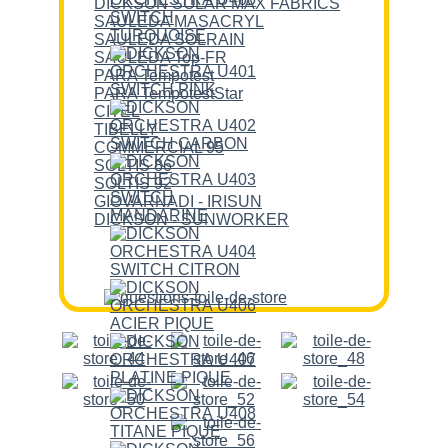
DICKSON SOLAR MAX FABRICS
SAULEDA MASACRYL
SAULEDA SOLRAIN
SAULEDA Top-FR
PARA Tempotest
PARA TempotestStar
CITEL
TIBELLY
COMMERCIAL 95
SOLTIS 86
SOLTIS 92
GIOVARNADI - IRISUN
DICKSON - SUNWORKER