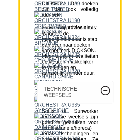
DICKSON. De doeken
zijn dan ook volledig
identiek.
Ons advies als zonwering professionals:
Wanneer de
mogelijkheid daar is stap
dan over naar doeken
van het merk DICKSON.
Meer keuze in kwaliteiten
en kleuren, makkelijker
te verkrijgen en
aanzienlijk minder duur.
TECHNISCHE
WEEFSELS
Soltis of Sunworker
technische weefsels zijn
goed te gebruiken voor
(professionele/horeca)
terras afscheidingen en
zonweringsystemen. Ze