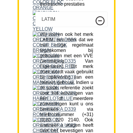
thermische prestaties
LATIM
Wij voeren ook het merk
LATIM, een merk dat we
met enige regelmaat
tegenkomen bij
gebouwen met een VVE
(Vereniging Van
Eigenaren). Dit merk
doek wordt vaak gebruikt
bij oplevering van een
(nieuw) gebouw. Indien u
de juiste referentie zoekt
voor het vervangen van
één of meerdere
zonweringen kunt u ons
bereiken via
telefoonnummer (+31)
(0)20 220 2140. Ook
wanneer u vragen heeft
over het bevestigen van