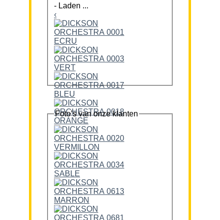
-
Laden ...
‹
Foto’s van onze klanten