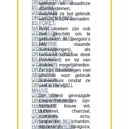
openers en draadloze
alarmsystemen,
waarmee ze het gebruik
van DICKSON aanraden.
Acryl doeken zijn ook
zeer geschikt om te
gebruiken in pergola’s
(vrij staande
overkappingen), als
zwevend schaduw doek
(zonnezeil) en tal van
andere mogelijkheden.
Ze zijn daarentegen niet
geschikt voor gebruik
binnenshuis omdat ze
veel te dik zijn.
De meest gevraagde
kleuren/referenties zijn:
hardelot, blauw wit,
dubonnet, charcoal,
sunbeam, ecru,
hesperide, chardon,
aquamarijn, zaragoza,