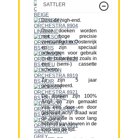
SATTLER
Dit is de high-end.
Deze doeken worden
met hoge precisie
vervaardigd in Oostenrijk
en zijn speciaal
ontworpen voor gebruik
in de buitenlucht zoals in
een (semi-) cassette
scherm.
Ze zijn 5 jaar
gegarandeerd.
De doeken zijn 100%
Acryl en zijn gemaakt
van een door en door
gekleurd acryl draad wat
de garantie is voor lang
behoud van kleuren in de
loop van de tijd.