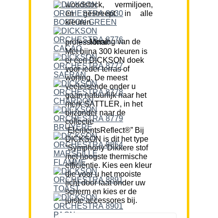
woodstock, vermiljoen,
en gestreept in alle
kleuren.
Mening van de professional:
Met bijna 300 kleuren is
er een DICKSON doek
voor ieder terras of
woning. De meest
veeleisende onder u
gaan natuurlijk naar het
merk SATTLER, in het
bijzonder naar de
collectie
“ElementsReflect®” Bij
DICKSON is dit het type
“Symphony”Dikkere stof
met hoogste thermische
efficiëntie. Kies een kleur
die voor u het mooiste
licht door laat onder uw
scherm en kies er de
juiste accessores bij.