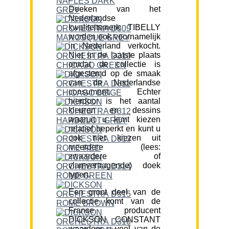
Doeken van het
Nederlandse
kwaliteitsmerk TIBELLY
worden ook voornamelijk
in Nederland verkocht.
Niet in de laatste plaats
omdat de collectie is
afgestemd op de smaak
van de Nederlandse
consument. Echter
hierdoor is het aantal
kleuren en dessins
waaruit u kunt kiezen
relatief beperkt en kunt u
ook niet kiezen uit
meerdere (lees:
zwaardere of
vlamvertragende) doek
typen.
Een groot deel van de
collectie komt van de
Franse producent
DICKSON CONSTANT
waardoor u veel van de