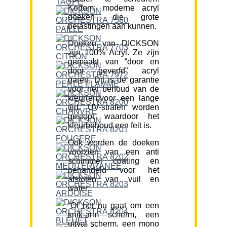
Kortom; moderne acryl
doeken die grote
belastingen aan kunnen.
Doeken van DICKSON
zijn 100% Acryl. Ze zijn
gemaakt van “door en
door geverfd” acryl
garen. Dit is de garantie
voor het behoud van de
kleur(en)voor een lange
tijd. UV-stralen worden
gestopt waardoor het
kleurbehoud een feit is.
Ook worden de doeken
voorzien van een anti
schimmel coating en
behandeld voor het
afstoten van vuil en
water.
“Of het nu gaat om een
knik-arm scherm, een
uitval scherm, een mono