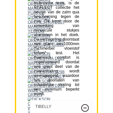
technische tests, is de
REFLECT collectie het
neusje van de zalm qua
bescherming tegen de
zon. Dit komt door de
verwerking van
minuscule stukjes
aluminium in het doek.
De verzegeling doorstaat
met glans een1000mm
“Schmerber vloeistof
kolom” test. Het
thermisch comfort is
ongeëvenaard doordat
een groot deel van de
zonnestraling wordt
weerspiegeld, waardoor
het doorlaten van
schadelijke straling tot
een minimum beperkt
wordt.
TIBELLY