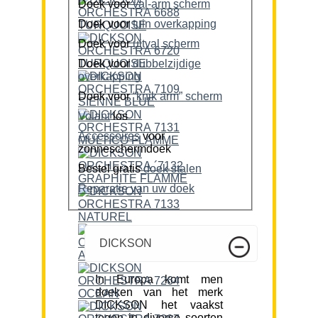
Doek voor
val-arm scherm
Doek voor
tuin overkapping
Doek voor
uitval scherm
Doek voor
dubbelzijdige
overkapping
Doek voor
“knik arm” scherm
Volant
los
Accessoires
voor
zonneschermdoek
Bestel gratis
doek stalen
Reparatie van uw doek
DICKSON
In Europa komt men
doeken van het merk
DICKSON het vaakst
tegen in diverse soorten