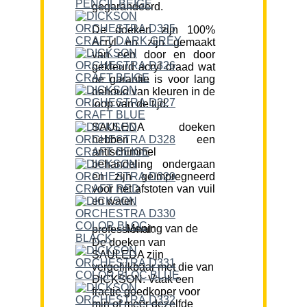
gegarandeerd.
De doeken zijn 100%
Acryl en zijn gemaakt
van een door en door
gekleurd acryl draad wat
de garantie is voor lang
behoud van kleuren in de
loop van de tijd.
SAULEDA doeken
hebben een
antischimmel
behandeling ondergaan
en zijn geïmpregneerd
voor het afstoten van vuil
en water.
Mening van de professional:
De doeken van
SAULEDA zijn
vergelijkbaar met die van
DICKSON. Vaak een
fractie goedkoper voor
min of meer dezelfde