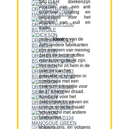
SATTLER doekenzijn
voorzien van een anti
schimmel coating en
behandeld voor het
afstoten van vuil en
water.
Mening van de professional:
Zelfs andere fabrikanten
zijn anoniem van mening
dat dit de beste stoffen
voor buitengebruik zijn.
Het verschil zit hem in de
selectie van het
gebruikte acryl garen in
combinatie met een
minimum tolerantie voor
de 17 kilometer draad.
Aandacht voor het
onberispelijke weven en
strenge selectie maakt
het verschil met andere
fabrikanten.
Volgens ons, en volgens