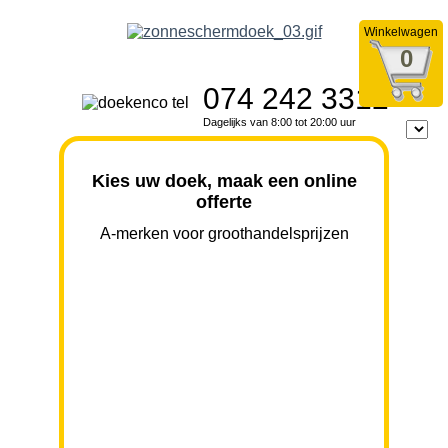
Winkelwagen
0
074 242 3312
Dagelijks van 8:00 tot 20:00 uur
Kies uw doek, maak een online
offerte
A-merken voor groothandelsprijzen
BREEDTE
UITVAL
HOOGTE