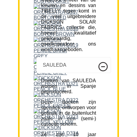
kleuren en dessins van
TIBELLY tegen komt in
de veel uitgebreidere
DICKSON SOLAR
FABRICS collectie die,
hoewel kwalitatief
gelijkwaardig,
goedkoperdoor ons
wordt aangeboden.
SAULEDA
Doeken van SAULEDA
worden in Spanje
geproduceerd.
Deze doeken zijn
specifiek ontworpen voor
gebruik in de buitenlucht
zoals in een (semi-)
cassette scherm.
Ze zijn 10 jaar