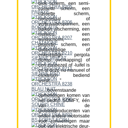
blok scherm, een semi-
cassette scherm, een
cassette scherm,
horizontaal of
verticaalbespannen, een
balkon afscherming, een
markies, een
windscherm, een
projectie scherm, een
dubbelzijdige of
enkelzijdige pergola
(terras overkapping) of
een zonnezeil of -luifel is
en of deze nu manueel of
elektrisch bediend
wordt…….”
……bovenstaande
opmerkingen komen van
het bedrijf SOMFY, één
van de
grootsteproducenten van
onder andere motorisatie
voor zonweringen maar
ook van elektrische deur-