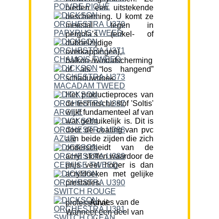
bieden een uitstekende
bescherming. U komt ze
meestal tegen in
pergola’s (enkel- of
dubbelzijdige
overkappingen),
balkon-/windafscherming
of als “los hangend”
schaduwdoek.
Het productieproces van
de technische stof 'Soltis'
wijkt fundamenteel af van
wat gebruikelijk is. Dit is
door de coating van pvc
aan beide zijden die zich
onderscheidt van de
acryl stoffen waardoor de
prijs veel hoger is dan
acryldoeken met gelijke
prestaties.
Advies van de professional:
Wanneer een deel van