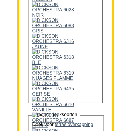
Andere doeksoorten
Doek voor
terras overkapping