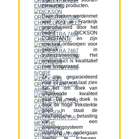
zonwering producten.
Deze doeken wordenmet
veel zorg in Frankrijk
geproduceerd door het
bedrijf DICKSON
CONSTANT en zijn
speciaal ontworpen voor
gebruik in
buitenzonwering. Het
eindproduct is kwalitatief
zeer hoogstaand.
Ze zijn gegarandeerd
voor 10 jaar,wat laat zien
dat het om doek van
uitstekende kwaliteit
gaat. Dit merk doek is
door de hoge treksterkte
goed in staat de
mechanische belasting
van een
zonweringsysteem
jarenlang te ondergaan
zonder te scheuren.