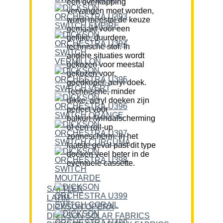
een overkapping
vervangen moet worden,
wordt meestal de keuze
gemaakt voor een
gelijke, duurdere,
technische stof. In
andere situaties wordt
gekozen voor meestal
gekozen voor,
goedkoper, acryl doek.
Technische, minder
dikke, acryl doeken zijn
perfect voor
balkon-/windafscherming
of een roll-up
zonnescherm. In het
laatste geval past dit type
doeken veel beter in de
eventuele cassette.
SATTLER
LATIM
DICKSON OPERA
DICKSON SOLAR FABRICS