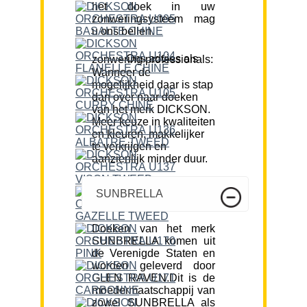
het doek in uw
zonweringsysteem mag
u ons bellen.
Ons advies als zonwering professionals:
Wanneer de
mogelijkheid daar is stap
dan over naar doeken
van het merk DICKSON.
Meer keuze in kwaliteiten
en kleuren, makkelijker
te verkrijgen en
aanzienlijk minder duur.
SUNBRELLA
Doeken van het merk
SUNBRELLA komen uit
de Verenigde Staten en
worden geleverd door
GLEN RAVEN.Dit is de
moedermaatschappij van
zowel SUNBRELLA als