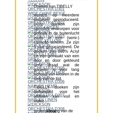
Doeken van TIBELLY
worden op meerdere
plaatsen geproduceerd.
Deze doeken zijn
specifiek ontworpen voor
gebruik in de buitenlucht
zoals in een (semi-)
cassette scherm. Ze zijn
5 jaar gegarandeerd. De
doeken zijn 100% Acryl
en zijn gemaakt van een
door en door gekleurd
acryl draad wat de
garantie is voor lang
behoud van kleuren in de
loop van de tijd.
TIBELLY doeken zijn
behandeld voor het
afstoten van vuil en
water.
Mening van de professional: