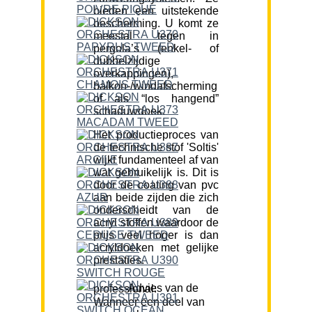
bieden een uitstekende
bescherming. U komt ze
meestal tegen in
pergola’s (enkel- of
dubbelzijdige
overkappingen),
balkon-/windafscherming
of als “los hangend”
schaduwdoek.
Het productieproces van
de technische stof 'Soltis'
wijkt fundamenteel af van
wat gebruikelijk is. Dit is
door de coating van pvc
aan beide zijden die zich
onderscheidt van de
acryl stoffen waardoor de
prijs veel hoger is dan
acryldoeken met gelijke
prestaties.
Advies van de professional:
Wanneer een deel van