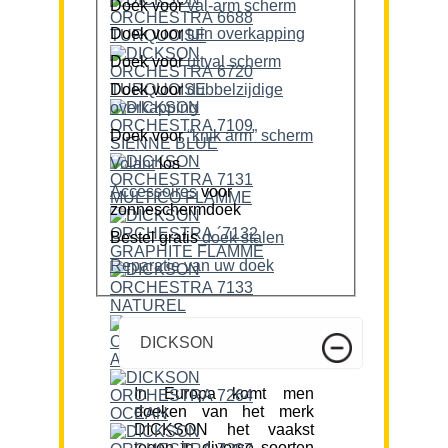
Doek voor
val-arm scherm
Doek voor
tuin overkapping
Doek voor
uitval scherm
Doek voor
dubbelzijdige
overkapping
Doek voor
“knik arm” scherm
Volant
los
Accessoires
voor
zonneschermdoek
Bestel gratis
doek stalen
Reparatie van uw doek
DICKSON
In Europa komt men
doeken van het merk
DICKSON het vaakst
tegen in diverse soorten