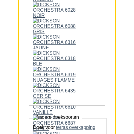
Andere doeksoorten
Doek voor
terras overkapping