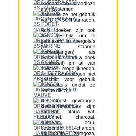
openers en draadloze
alarmsystemen,
waarmee ze het gebruik
van DICKSON aanraden.
Acryl doeken zijn ook
zeer geschikt om te
gebruiken in pergola’s
(vrij staande
overkappingen), als
zwevend schaduw doek
(zonnezeil) en tal van
andere mogelijkheden.
Ze zijn daarentegen niet
geschikt voor gebruik
binnenshuis omdat ze
veel te dik zijn.
De meest gevraagde
kleuren/referenties zijn:
hardelot, blauw wit,
dubonnet, charcoal,
sunbeam, ecru,
hesperide, chardon,
aquamarijn, zaragoza,