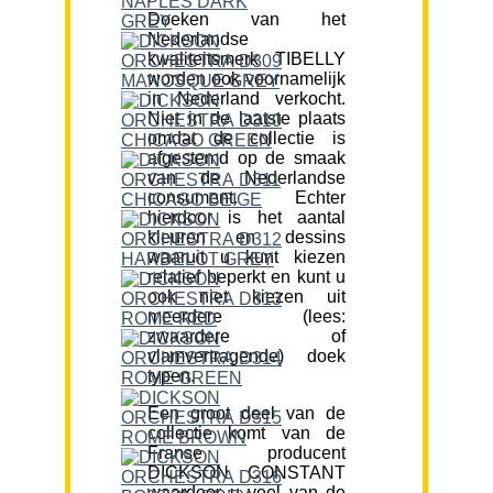
Doeken van het
Nederlandse
kwaliteitsmerk TIBELLY
worden ook voornamelijk
in Nederland verkocht.
Niet in de laatste plaats
omdat de collectie is
afgestemd op de smaak
van de Nederlandse
consument. Echter
hierdoor is het aantal
kleuren en dessins
waaruit u kunt kiezen
relatief beperkt en kunt u
ook niet kiezen uit
meerdere (lees:
zwaardere of
vlamvertragende) doek
typen.
Een groot deel van de
collectie komt van de
Franse producent
DICKSON CONSTANT
waardoor u veel van de