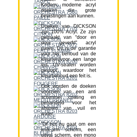
Kortom; moderne acryl
doeken die grote
belastingen aan kunnen.
Doeken van DICKSON
zijn 100% Acryl. Ze zijn
gemaakt van “door en
door geverfd” acryl
garen. Dit is de garantie
voor het behoud van de
kleur(en)voor een lange
tijd. UV-stralen worden
gestopt waardoor het
kleurbehoud een feit is.
Ook worden de doeken
voorzien van een anti
schimmel coating en
behandeld voor het
afstoten van vuil en
water.
“Of het nu gaat om een
knik-arm scherm, een
uitval scherm, een mono