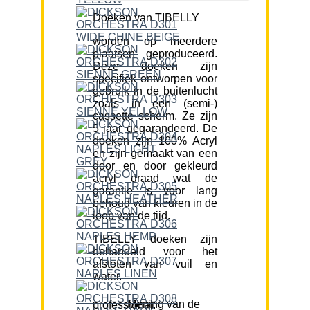
Doeken van TIBELLY
worden op meerdere
plaatsen geproduceerd.
Deze doeken zijn
specifiek ontworpen voor
gebruik in de buitenlucht
zoals in een (semi-)
cassette scherm. Ze zijn
5 jaar gegarandeerd. De
doeken zijn 100% Acryl
en zijn gemaakt van een
door en door gekleurd
acryl draad wat de
garantie is voor lang
behoud van kleuren in de
loop van de tijd.
TIBELLY doeken zijn
behandeld voor het
afstoten van vuil en
water.
Mening van de professional: