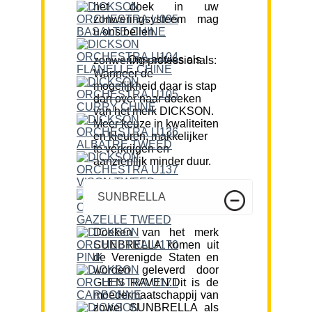
het doek in uw
zonweringsysteem mag
u ons bellen.
Ons advies als zonwering professionals:
Wanneer de
mogelijkheid daar is stap
dan over naar doeken
van het merk DICKSON.
Meer keuze in kwaliteiten
en kleuren, makkelijker
te verkrijgen en
aanzienlijk minder duur.
SUNBRELLA
Doeken van het merk
SUNBRELLA komen uit
de Verenigde Staten en
worden geleverd door
GLEN RAVEN.Dit is de
moedermaatschappij van
zowel SUNBRELLA als