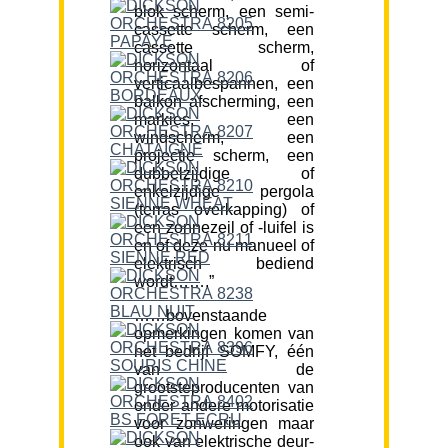
blok scherm, een semi-
cassette scherm, een
cassette scherm,
horizontaal of
verticaalbespannen, een
balkon afscherming, een
markies, een
windscherm, een
projectie scherm, een
dubbelzijdige of
enkelzijdige pergola
(terras overkapping) of
een zonnezeil of -luifel is
en of deze nu manueel of
elektrisch bediend
wordt…….”
……bovenstaande
opmerkingen komen van
het bedrijf SOMFY, één
van de
grootsteproducenten van
onder andere motorisatie
voor zonweringen maar
ook van elektrische deur-