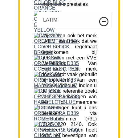
thermische prestaties
LATIM
Wij voeren ook het merk
LATIM, een merk dat we
met enige regelmaat
tegenkomen bij
gebouwen met een VVE
(Vereniging Van
Eigenaren). Dit merk
doek wordt vaak gebruikt
bij oplevering van een
(nieuw) gebouw. Indien u
de juiste referentie zoekt
voor het vervangen van
één of meerdere
zonweringen kunt u ons
bereiken via
telefoonnummer (+31)
(0)20 220 2140. Ook
wanneer u vragen heeft
over het bevestigen van