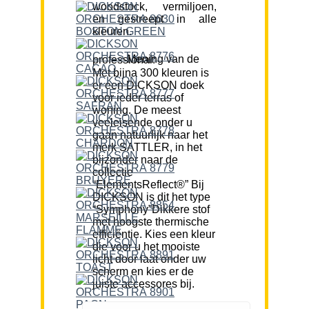
woodstock, vermiljoen,
en gestreept in alle
kleuren.
Mening van de professional:
Met bijna 300 kleuren is
er een DICKSON doek
voor ieder terras of
woning. De meest
veeleisende onder u
gaan natuurlijk naar het
merk SATTLER, in het
bijzonder naar de
collectie
“ElementsReflect®” Bij
DICKSON is dit het type
“Symphony”Dikkere stof
met hoogste thermische
efficiëntie. Kies een kleur
die voor u het mooiste
licht door laat onder uw
scherm en kies er de
juiste accessores bij.