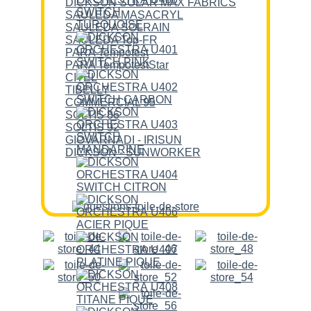
DICKSON SOLAR MAX FABRICS
SAULEDA MASACRYL
SAULEDA SOLRAIN
SAULEDA Top-FR
PARA Tempotest
PARA TempotestStar
CITEL
TIBELLY
COMMERCIAL 95
SOLTIS 86
SOLTIS 92
GIOVARNADI - IRISUN
DICKSON - SUNWORKER