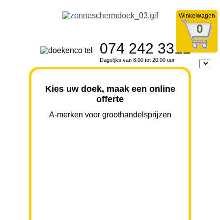
Winkelwagen
0
074 242 3312
Dagelijks van 8:00 tot 20:00 uur
Kies uw doek, maak een online
offerte
A-merken voor groothandelsprijzen
BREEDTE
UITVAL
HOOGTE