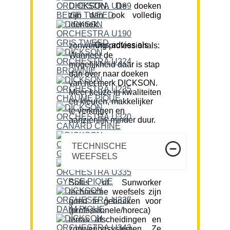
DICKSON. De doeken
zijn dan ook volledig
identiek.
Ons advies als zonwering professionals:
Wanneer de
mogelijkheid daar is stap
dan over naar doeken
van het merk DICKSON.
Meer keuze in kwaliteiten
en kleuren, makkelijker
te verkrijgen en
aanzienlijk minder duur.
TECHNISCHE
WEEFSELS
Soltis of Sunworker
technische weefsels zijn
goed te gebruiken voor
(professionele/horeca)
terras afscheidingen en
zonweringsystemen. Ze