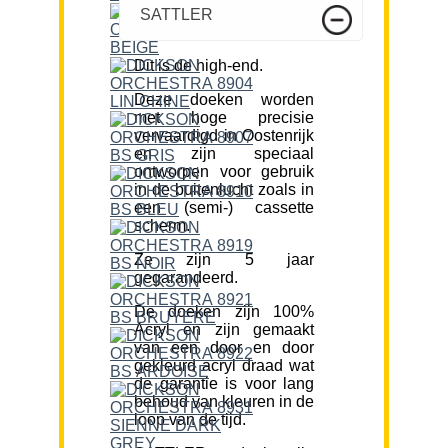
SATTLER
Dit is de high-end.
Deze doeken worden
met hoge precisie
vervaardigd in Oostenrijk
en zijn speciaal
ontworpen voor gebruik
in de buitenlucht zoals in
een (semi-) cassette
scherm.
Ze zijn 5 jaar
gegarandeerd.
De doeken zijn 100%
Acryl en zijn gemaakt
van een door en door
gekleurd acryl draad wat
de garantie is voor lang
behoud van kleuren in de
loop van de tijd.