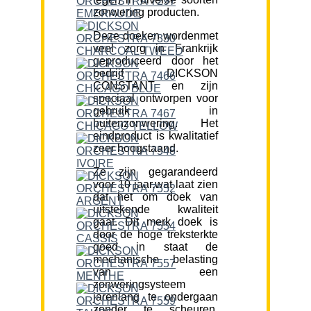
zonwering producten.
Deze doeken wordenmet
veel zorg in Frankrijk
geproduceerd door het
bedrijf DICKSON
CONSTANT en zijn
speciaal ontworpen voor
gebruik in
buitenzonwering. Het
eindproduct is kwalitatief
zeer hoogstaand.
Ze zijn gegarandeerd
voor 10 jaar,wat laat zien
dat het om doek van
uitstekende kwaliteit
gaat. Dit merk doek is
door de hoge treksterkte
goed in staat de
mechanische belasting
van een
zonweringsysteem
jarenlang te ondergaan
zonder te scheuren.