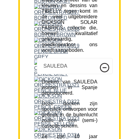
kleuren en dessins van
TIBELLY tegen komt in
de veel uitgebreidere
DICKSON SOLAR
FABRICS collectie die,
hoewel kwalitatief
gelijkwaardig,
goedkoperdoor ons
wordt aangeboden.
SAULEDA
Doeken van SAULEDA
worden in Spanje
geproduceerd.
Deze doeken zijn
specifiek ontworpen voor
gebruik in de buitenlucht
zoals in een (semi-)
cassette scherm.
Ze zijn 10 jaar