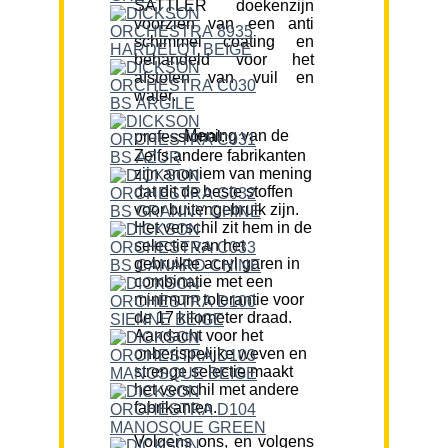
SATTLER doekenzijn
voorzien van een anti
schimmel coating en
behandeld voor het
afstoten van vuil en
water.
Mening van de professional:
Zelfs andere fabrikanten
zijn anoniem van mening
dat dit de beste stoffen
voor buitengebruik zijn.
Het verschil zit hem in de
selectie van het
gebruikte acryl garen in
combinatie met een
minimum tolerantie voor
de 17 kilometer draad.
Aandacht voor het
onberispelijke weven en
strenge selectie maakt
het verschil met andere
fabrikanten.
Volgens ons, en volgens