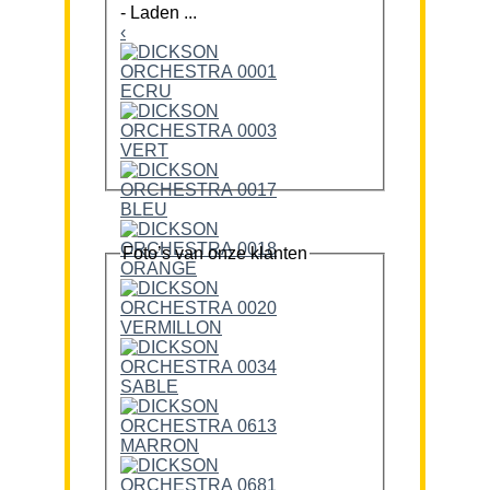
-
Laden ...
‹
Foto’s van onze klanten