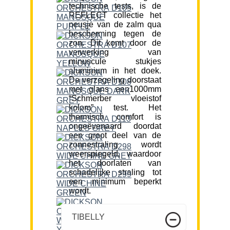
technische tests, is de
REFLECT collectie het
neusje van de zalm qua
bescherming tegen de
zon. Dit komt door de
verwerking van
minuscule stukjes
aluminium in het doek.
De verzegeling doorstaat
met glans een1000mm
“Schmerber vloeistof
kolom” test. Het
thermisch comfort is
ongeëvenaard doordat
een groot deel van de
zonnestraling wordt
weerspiegeld, waardoor
het doorlaten van
schadelijke straling tot
een minimum beperkt
wordt.
TIBELLY