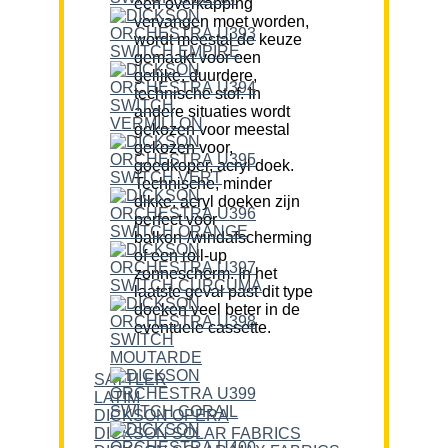
een overkapping
vervangen moet worden,
wordt meestal de keuze
gemaakt voor een
gelijke, duurdere,
technische stof. In
andere situaties wordt
gekozen voor meestal
gekozen voor,
goedkoper, acryl doek.
Technische, minder
dikke, acryl doeken zijn
perfect voor
balkon-/windafscherming
of een roll-up
zonnescherm. In het
laatste geval past dit type
doeken veel beter in de
eventuele cassette.
SATTLER
LATIM
DICKSON OPERA
DICKSON SOLAR FABRICS