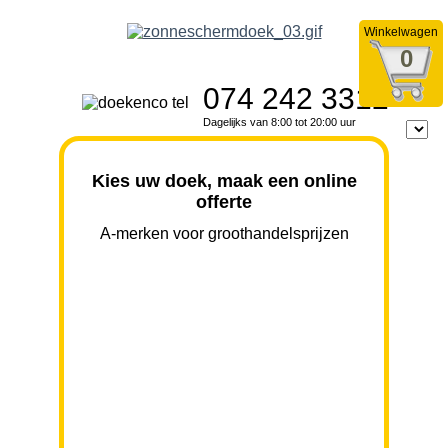
Winkelwagen
0
074 242 3312
Dagelijks van 8:00 tot 20:00 uur
Kies uw doek, maak een online
offerte
A-merken voor groothandelsprijzen
BREEDTE
UITVAL
HOOGTE