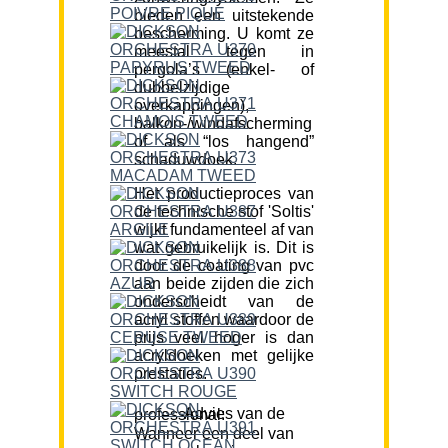
bieden een uitstekende
bescherming. U komt ze
meestal tegen in
pergola’s (enkel- of
dubbelzijdige
overkappingen),
balkon-/windafscherming
of als “los hangend”
schaduwdoek.
Het productieproces van
de technische stof 'Soltis'
wijkt fundamenteel af van
wat gebruikelijk is. Dit is
door de coating van pvc
aan beide zijden die zich
onderscheidt van de
acryl stoffen waardoor de
prijs veel hoger is dan
acryldoeken met gelijke
prestaties.
Advies van de professional:
Wanneer een deel van