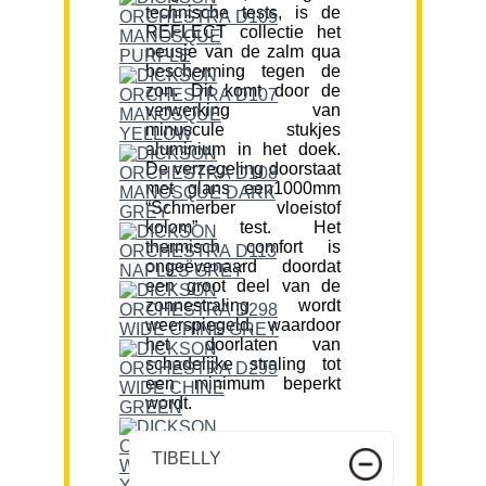
technische tests, is de
REFLECT collectie het
neusje van de zalm qua
bescherming tegen de
zon. Dit komt door de
verwerking van
minuscule stukjes
aluminium in het doek.
De verzegeling doorstaat
met glans een1000mm
“Schmerber vloeistof
kolom” test. Het
thermisch comfort is
ongeëvenaard doordat
een groot deel van de
zonnestraling wordt
weerspiegeld, waardoor
het doorlaten van
schadelijke straling tot
een minimum beperkt
wordt.
TIBELLY