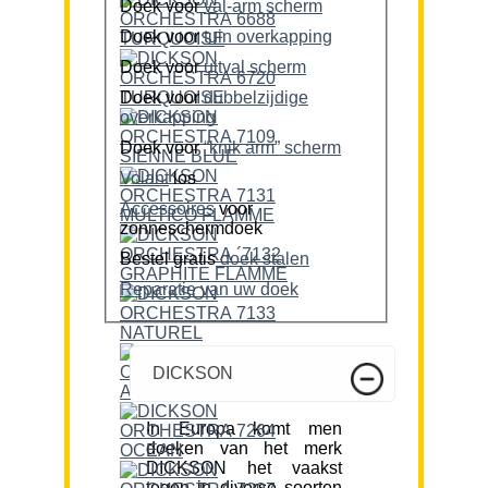
Doek voor
val-arm scherm
Doek voor
tuin overkapping
Doek voor
uitval scherm
Doek voor
dubbelzijdige
overkapping
Doek voor
“knik arm” scherm
Volant
los
Accessoires
voor
zonneschermdoek
Bestel gratis
doek stalen
Reparatie van uw doek
DICKSON
In Europa komt men
doeken van het merk
DICKSON het vaakst
tegen in diverse soorten