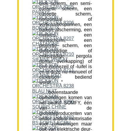
blok scherm, een semi-
cassette scherm, een
cassette scherm,
horizontaal of
verticaalbespannen, een
balkon afscherming, een
markies, een
windscherm, een
projectie scherm, een
dubbelzijdige of
enkelzijdige pergola
(terras overkapping) of
een zonnezeil of -luifel is
en of deze nu manueel of
elektrisch bediend
wordt…….”
……bovenstaande
opmerkingen komen van
het bedrijf SOMFY, één
van de
grootsteproducenten van
onder andere motorisatie
voor zonweringen maar
ook van elektrische deur-