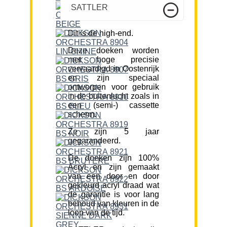
SATTLER
Dit is de high-end.
Deze doeken worden
met hoge precisie
vervaardigd in Oostenrijk
en zijn speciaal
ontworpen voor gebruik
in de buitenlucht zoals in
een (semi-) cassette
scherm.
Ze zijn 5 jaar
gegarandeerd.
De doeken zijn 100%
Acryl en zijn gemaakt
van een door en door
gekleurd acryl draad wat
de garantie is voor lang
behoud van kleuren in de
loop van de tijd.