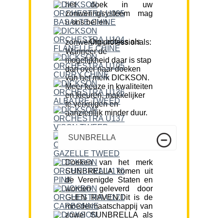
het doek in uw
zonweringsysteem mag
u ons bellen.
Ons advies als zonwering professionals:
Wanneer de
mogelijkheid daar is stap
dan over naar doeken
van het merk DICKSON.
Meer keuze in kwaliteiten
en kleuren, makkelijker
te verkrijgen en
aanzienlijk minder duur.
SUNBRELLA
Doeken van het merk
SUNBRELLA komen uit
de Verenigde Staten en
worden geleverd door
GLEN RAVEN.Dit is de
moedermaatschappij van
zowel SUNBRELLA als