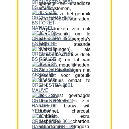
openers en draadloze
alarmsystemen,
waarmee ze het gebruik
van DICKSON aanraden.
Acryl doeken zijn ook
zeer geschikt om te
gebruiken in pergola’s
(vrij staande
overkappingen), als
zwevend schaduw doek
(zonnezeil) en tal van
andere mogelijkheden.
Ze zijn daarentegen niet
geschikt voor gebruik
binnenshuis omdat ze
veel te dik zijn.
De meest gevraagde
kleuren/referenties zijn:
hardelot, blauw wit,
dubonnet, charcoal,
sunbeam, ecru,
hesperide, chardon,
aquamarijn, zaragoza,