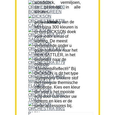
woodstock, vermiljoen,
en gestreept in alle
kleuren.
Mening van de professional:
Met bijna 300 kleuren is
er een DICKSON doek
voor ieder terras of
woning. De meest
veeleisende onder u
gaan natuurlijk naar het
merk SATTLER, in het
bijzonder naar de
collectie
“ElementsReflect®” Bij
DICKSON is dit het type
“Symphony”Dikkere stof
met hoogste thermische
efficiëntie. Kies een kleur
die voor u het mooiste
licht door laat onder uw
scherm en kies er de
juiste accessores bij.