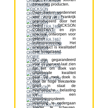
zonwering producten.
Deze doeken wordenmet
veel zorg in Frankrijk
geproduceerd door het
bedrijf DICKSON
CONSTANT en zijn
speciaal ontworpen voor
gebruik in
buitenzonwering. Het
eindproduct is kwalitatief
zeer hoogstaand.
Ze zijn gegarandeerd
voor 10 jaar,wat laat zien
dat het om doek van
uitstekende kwaliteit
gaat. Dit merk doek is
door de hoge treksterkte
goed in staat de
mechanische belasting
van een
zonweringsysteem
jarenlang te ondergaan
zonder te scheuren.