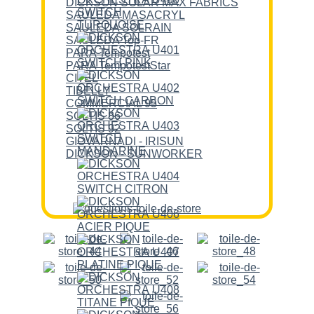
DICKSON SOLAR MAX FABRICS
SAULEDA MASACRYL
SAULEDA SOLRAIN
SAULEDA Top-FR
PARA Tempotest
PARA TempotestStar
CITEL
TIBELLY
COMMERCIAL 95
SOLTIS 86
SOLTIS 92
GIOVARNADI - IRISUN
DICKSON - SUNWORKER