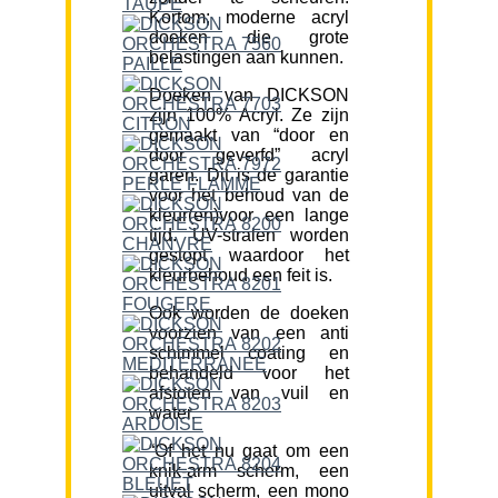
Kortom; moderne acryl
doeken die grote
belastingen aan kunnen.
Doeken van DICKSON
zijn 100% Acryl. Ze zijn
gemaakt van “door en
door geverfd” acryl
garen. Dit is de garantie
voor het behoud van de
kleur(en)voor een lange
tijd. UV-stralen worden
gestopt waardoor het
kleurbehoud een feit is.
Ook worden de doeken
voorzien van een anti
schimmel coating en
behandeld voor het
afstoten van vuil en
water.
“Of het nu gaat om een
knik-arm scherm, een
uitval scherm, een mono