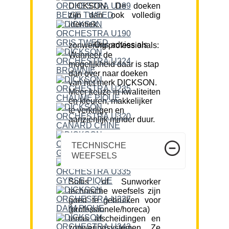
DICKSON. De doeken
zijn dan ook volledig
identiek.
Ons advies als zonwering professionals:
Wanneer de
mogelijkheid daar is stap
dan over naar doeken
van het merk DICKSON.
Meer keuze in kwaliteiten
en kleuren, makkelijker
te verkrijgen en
aanzienlijk minder duur.
TECHNISCHE
WEEFSELS
Soltis of Sunworker
technische weefsels zijn
goed te gebruiken voor
(professionele/horeca)
terras afscheidingen en
zonweringsystemen. Ze