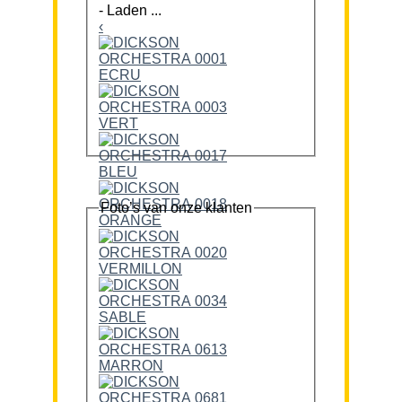
-
Laden ...
‹
Foto’s van onze klanten