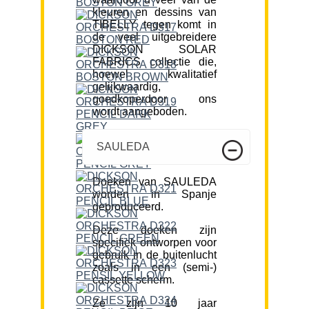
kleuren en dessins van
TIBELLY tegen komt in
de veel uitgebreidere
DICKSON SOLAR
FABRICS collectie die,
hoewel kwalitatief
gelijkwaardig,
goedkoperdoor ons
wordt aangeboden.
SAULEDA
Doeken van SAULEDA
worden in Spanje
geproduceerd.
Deze doeken zijn
specifiek ontworpen voor
gebruik in de buitenlucht
zoals in een (semi-)
cassette scherm.
Ze zijn 10 jaar