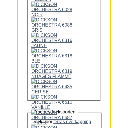
Andere doeksoorten
Doek voor
terras overkapping