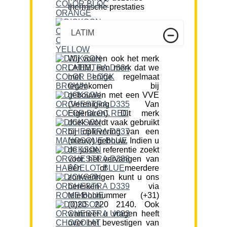
thermische prestaties
LATIM
Wij voeren ook het merk
LATIM, een merk dat we
met enige regelmaat
tegenkomen bij
gebouwen met een VVE
(Vereniging Van
Eigenaren). Dit merk
doek wordt vaak gebruikt
bij oplevering van een
(nieuw) gebouw. Indien u
de juiste referentie zoekt
voor het vervangen van
één of meerdere
zonweringen kunt u ons
bereiken via
telefoonnummer (+31)
(0)20 220 2140. Ook
wanneer u vragen heeft
over het bevestigen van