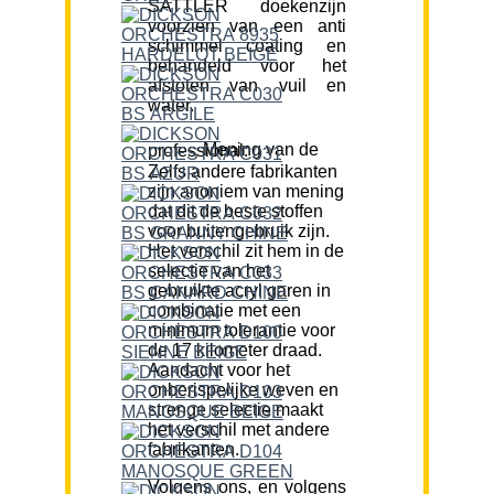
SATTLER doekenzijn
voorzien van een anti
schimmel coating en
behandeld voor het
afstoten van vuil en
water.
Mening van de professional:
Zelfs andere fabrikanten
zijn anoniem van mening
dat dit de beste stoffen
voor buitengebruik zijn.
Het verschil zit hem in de
selectie van het
gebruikte acryl garen in
combinatie met een
minimum tolerantie voor
de 17 kilometer draad.
Aandacht voor het
onberispelijke weven en
strenge selectie maakt
het verschil met andere
fabrikanten.
Volgens ons, en volgens