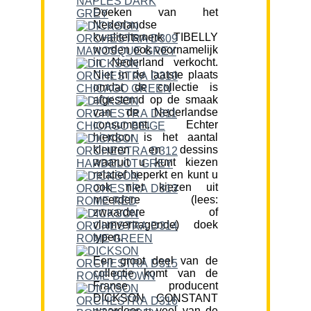
Doeken van het
Nederlandse
kwaliteitsmerk TIBELLY
worden ook voornamelijk
in Nederland verkocht.
Niet in de laatste plaats
omdat de collectie is
afgestemd op de smaak
van de Nederlandse
consument. Echter
hierdoor is het aantal
kleuren en dessins
waaruit u kunt kiezen
relatief beperkt en kunt u
ook niet kiezen uit
meerdere (lees:
zwaardere of
vlamvertragende) doek
typen.
Een groot deel van de
collectie komt van de
Franse producent
DICKSON CONSTANT
waardoor u veel van de