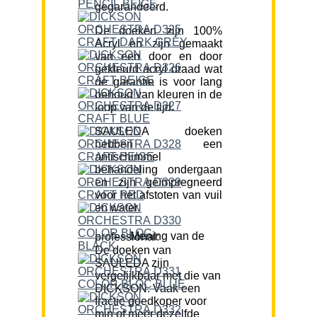
gegarandeerd.
De doeken zijn 100%
Acryl en zijn gemaakt
van een door en door
gekleurd acryl draad wat
de garantie is voor lang
behoud van kleuren in de
loop van de tijd.
SAULEDA doeken
hebben een
antischimmel
behandeling ondergaan
en zijn geïmpregneerd
voor het afstoten van vuil
en water.
Mening van de professional:
De doeken van
SAULEDA zijn
vergelijkbaar met die van
DICKSON. Vaak een
fractie goedkoper voor
min of meer dezelfde