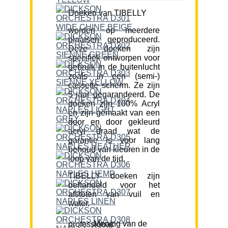
Doeken van TIBELLY
worden op meerdere
plaatsen geproduceerd.
Deze doeken zijn
specifiek ontworpen voor
gebruik in de buitenlucht
zoals in een (semi-)
cassette scherm. Ze zijn
5 jaar gegarandeerd. De
doeken zijn 100% Acryl
en zijn gemaakt van een
door en door gekleurd
acryl draad wat de
garantie is voor lang
behoud van kleuren in de
loop van de tijd.
TIBELLY doeken zijn
behandeld voor het
afstoten van vuil en
water.
Mening van de professional: